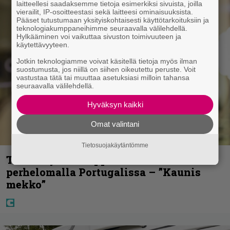
laitteellesi saadaksemme tietoja esimerkiksi sivuista, joilla
vierailit, IP-osoitteestasi sekä laitteesi ominaisuuksista.
Pääset tutustumaan yksityiskohtaisesti käyttötarkoituksiin ja
teknologiakumppaneihimme seuraavalla välilehdellä.
Hylkääminen voi vaikuttaa sivuston toimivuuteen ja
käytettävyyteen.
Jotkin teknologiamme voivat käsitellä tietoja myös ilman
suostumusta, jos niillä on siihen oikeutettu peruste. Voit
vastustaa tätä tai muuttaa asetuksiasi milloin tahansa
seuraavalla välilehdellä.
Hyväksyn kaikki
Omat valintani
Tietosuojakäytäntömme
Tältä näyttää Vappu Pimiän
perhelomalla Portugalissa – ”Kaunis
mekko”