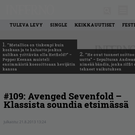
TULEVA LEVY
SINGLE
KEIKKAUUTISET
FEST
1.
”Metallica on tiukempi kuin
koskaan ja te haluatte jonkun
2.
nulikan yrittävän olla Hetfield?” –
”He ovat tuoneet soittoo
Pepper Keenan muisteli
uutta” – Sepulturan Andreas
ensimmäistä koesoittoaan hevijätin
nimeää bändin, jonka riffit
kanssa
tehneet vaikutuksen
#109: Avenged Sevenfold –
Klassista soundia etsimässä
Julkaistu:
21.8.2013 13:24