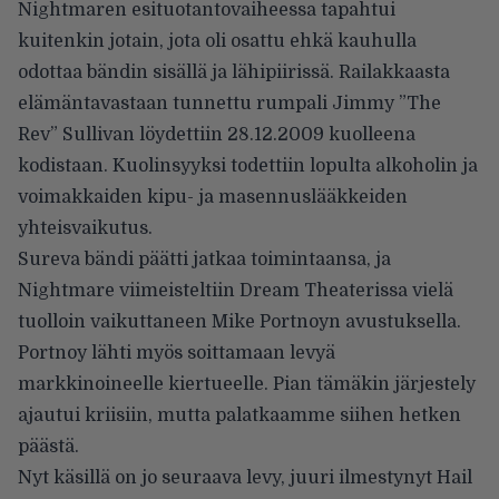
Nightmaren esituotantovaiheessa tapahtui
kuitenkin jotain, jota oli osattu ehkä kauhulla
odottaa bändin sisällä ja lähipiirissä. Railakkaasta
elämäntavastaan tunnettu rumpali Jimmy ”The
Rev” Sullivan löydettiin 28.12.2009 kuolleena
kodistaan. Kuolinsyyksi todettiin lopulta alkoholin ja
voimakkaiden kipu- ja masennuslääkkeiden
yhteisvaikutus.
Sureva bändi päätti jatkaa toimintaansa, ja
Nightmare viimeisteltiin Dream Theaterissa vielä
tuolloin vaikuttaneen Mike Portnoyn avustuksella.
Portnoy lähti myös soittamaan levyä
markkinoineelle kiertueelle. Pian tämäkin järjestely
ajautui kriisiin, mutta palatkaamme siihen hetken
päästä.
Nyt käsillä on jo seuraava levy, juuri ilmestynyt Hail