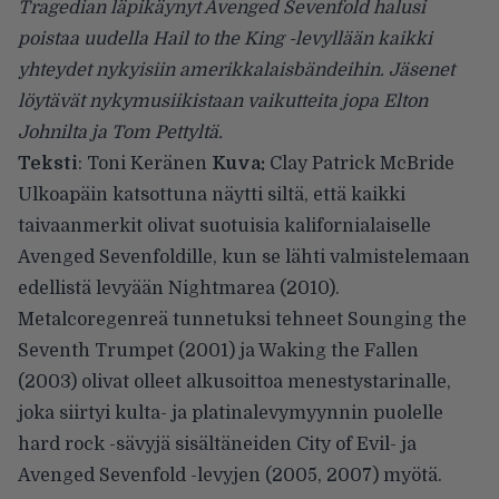
Tragedian läpikäynyt Avenged Sevenfold halusi
poistaa uudella Hail to the King -levyllään kaikki
yhteydet nykyisiin amerikkalaisbändeihin. Jäsenet
löytävät nykymusiikistaan vaikutteita jopa Elton
Johnilta ja Tom Pettyltä.
Teksti
: Toni Keränen
Kuva:
Clay Patrick McBride
Ulkoapäin katsottuna näytti siltä, että kaikki
taivaanmerkit olivat suotuisia kalifornialaiselle
Avenged Sevenfoldille, kun se lähti valmistelemaan
edellistä levyään Nightmarea (2010).
Metalcoregenreä tunnetuksi tehneet Sounging the
Seventh Trumpet (2001) ja Waking the Fallen
(2003) olivat olleet alkusoittoa menestystarinalle,
joka siirtyi kulta- ja platinalevymyynnin puolelle
hard rock -sävyjä sisältäneiden City of Evil- ja
Avenged Sevenfold -levyjen (2005, 2007) myötä.