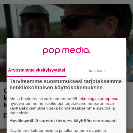
Arvostamme yksityisyyttäsi
Valintasi
Tarvitsemme suostumuksesi tarjotaksemme
henkilökohtaisen käyttökokemuksen
Clint Eastwood näytti Kevin Costnerille
kaapin paikan hyvin yksinkertaisella
Me ja huolellisesti valitsemamme
88 teknologiakumppania
toimenpiteellä
hyödynnämme henkilötietoja tarjotaksemme paremman
käyttäjäkokemuksen sekä kohdentaaksemme sisältöä ja
mainoksia.
Hyväksymällä suostut tietojesi käyttöön seuraavasti
Käytämme laitetunnisteita ja tallennamme evästeitä