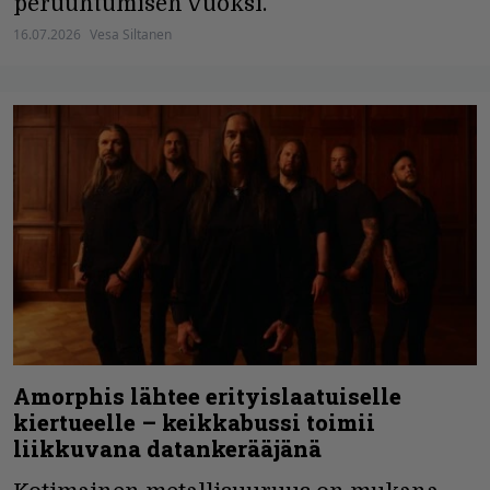
peruuntumisen vuoksi.
16.07.2026
Vesa Siltanen
Amorphis lähtee erityislaatuiselle
kiertueelle – keikkabussi toimii
liikkuvana datankerääjänä