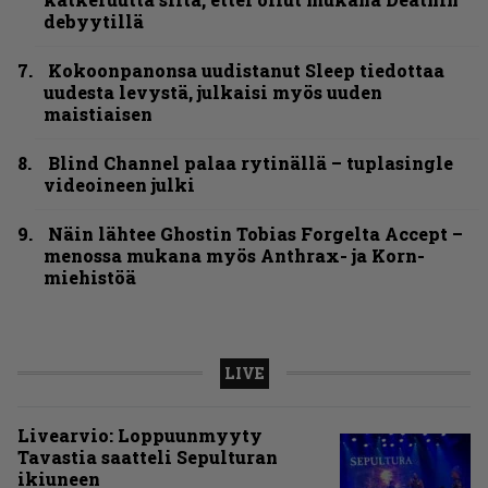
debyytillä
Kokoonpanonsa uudistanut Sleep tiedottaa
uudesta levystä, julkaisi myös uuden
maistiaisen
Blind Channel palaa rytinällä – tuplasingle
videoineen julki
Näin lähtee Ghostin Tobias Forgelta Accept –
menossa mukana myös Anthrax- ja Korn-
miehistöä
LIVE
Livearvio: Loppuunmyyty
Tavastia saatteli Sepulturan
ikiuneen