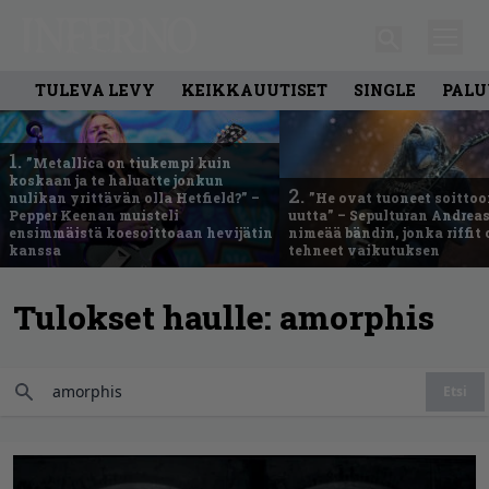
TULEVA LEVY
KEIKKAUUTISET
SINGLE
PALU
1.
”Metallica on tiukempi kuin
koskaan ja te haluatte jonkun
2.
nulikan yrittävän olla Hetfield?” –
”He ovat tuoneet soittoo
Pepper Keenan muisteli
uutta” – Sepulturan Andreas
ensimmäistä koesoittoaan hevijätin
nimeää bändin, jonka riffit
kanssa
tehneet vaikutuksen
Tulokset haulle:
amorphis
Etsi