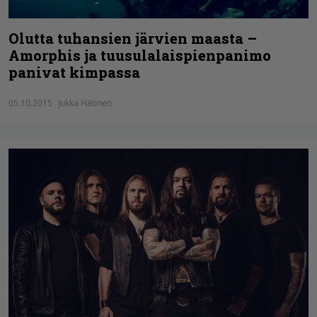
Olutta tuhansien järvien maasta –
Amorphis ja tuusulalaispienpanimo
panivat kimpassa
05.10.2015
Jukka Hätinen