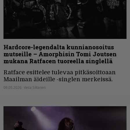
Hardcore-legendalta kunnianosoitus
mutseille – Amorphisin Tomi Joutsen
mukana Ratfacen tuoreella singlellä
Ratface esittelee tulevaa pitkäsoittoaan
Maailman äideille -singlen merkeissä.
09.05.2026
Vesa Siltanen