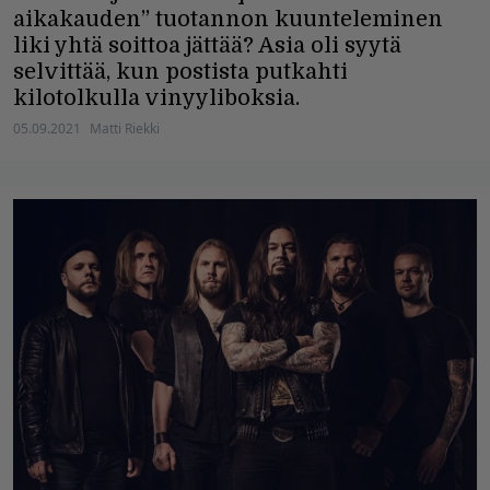
aikakauden” tuotannon kuunteleminen
liki yhtä soittoa jättää? Asia oli syytä
selvittää, kun postista putkahti
kilotolkulla vinyyliboksia.
05.09.2021
Matti Riekki