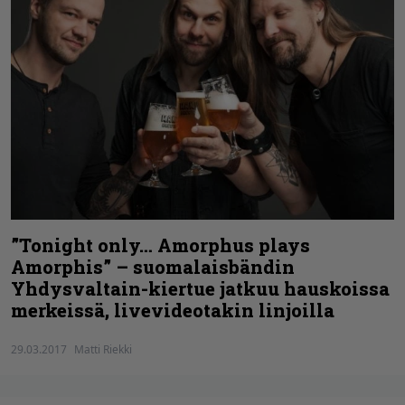
”Tonight only… Amorphus plays
Amorphis” – suomalaisbändin
Yhdysvaltain-kiertue jatkuu hauskoissa
merkeissä, livevideotakin linjoilla
29.03.2017
Matti Riekki