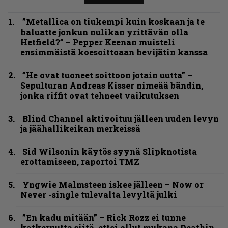
”Metallica on tiukempi kuin koskaan ja te
haluatte jonkun nulikan yrittävän olla
Hetfield?” – Pepper Keenan muisteli
ensimmäistä koesoittoaan hevijätin kanssa
”He ovat tuoneet soittoon jotain uutta” –
Sepulturan Andreas Kisser nimeää bändin,
jonka riffit ovat tehneet vaikutuksen
Blind Channel aktivoituu jälleen uuden levyn
ja jäähallikeikan merkeissä
Sid Wilsonin käytös syynä Slipknotista
erottamiseen, raportoi TMZ
Yngwie Malmsteen iskee jälleen – Now or
Never -single tulevalta levyltä julki
”En kadu mitään” – Rick Rozz ei tunne
katkeruutta siitä, ettei ollut mukana Deathin