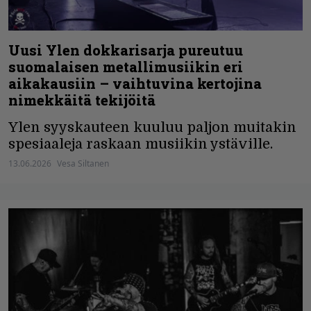
Uusi Ylen dokkarisarja pureutuu
suomalaisen metallimusiikin eri
aikakausiin – vaihtuvina kertojina
nimekkäitä tekijöitä
Ylen syyskauteen kuuluu paljon muitakin
spesiaaleja raskaan musiikin ystäville.
13.06.2026
Vesa Siltanen