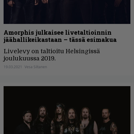
Amorphis julkaisee livetaltioinnin
jäähallikeikastaan – tässä esimakua
Livelevy on taltioitu Helsingissä
joulukuussa 2019.
19.03.2021
Vesa Siltanen