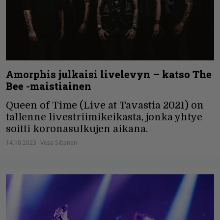
Amorphis julkaisi livelevyn – katso The
Bee -maistiainen
Queen of Time (Live at Tavastia 2021) on
tallenne livestriimikeikasta, jonka yhtye
soitti koronasulkujen aikana.
14.10.2023
Vesa Siltanen