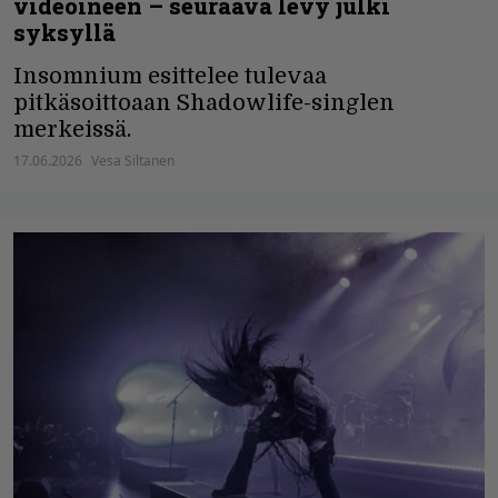
videoineen – seuraava levy julki
syksyllä
Insomnium esittelee tulevaa
pitkäsoittoaan Shadowlife-singlen
merkeissä.
17.06.2026
Vesa Siltanen