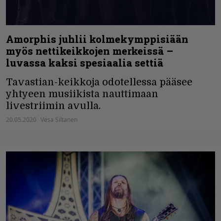
Amorphis juhlii kolmekymppisiään
myös nettikeikkojen merkeissä –
luvassa kaksi spesiaalia settiä
Tavastian-keikkoja odotellessa pääsee
yhtyeen musiikista nauttimaan
livestriimin avulla.
20.05.2020
Vesa Siltanen