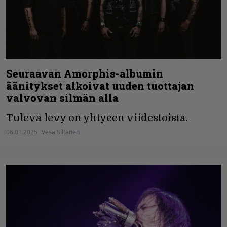
Seuraavan Amorphis-albumin
äänitykset alkoivat uuden tuottajan
valvovan silmän alla
Tuleva levy on yhtyeen viidestoista.
06.01.2025
Vesa Siltanen