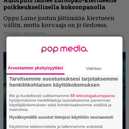
poikkeuksellisella kokoonpanolla
Oppu Laine joutuu jättämään kiertueen
väliin, mutta korvaaja on jo tiedossa.
03.10.2025
Vesa Siltanen
Arvostamme yksityisyyttäsi
Valintasi
Tarvitsemme suostumuksesi tarjotaksemme
henkilökohtaisen käyttökokemuksen
Me ja huolellisesti valitsemamme
88 teknologiakumppania
hyödynnämme henkilötietoja tarjotaksemme paremman
käyttäjäkokemuksen sekä kohdentaaksemme sisältöä ja
mainoksia.
Hyväksymällä suostut tietojesi käyttöön seuraavasti
Käytämme laitetunnisteita ja tallennamme evästeitä