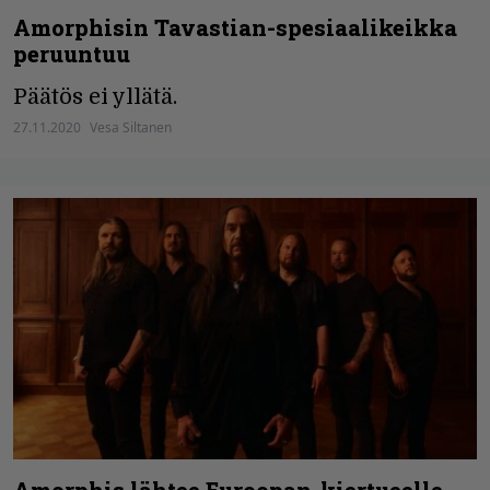
Amorphisin Tavastian-spesiaalikeikka
peruuntuu
Päätös ei yllätä.
27.11.2020
Vesa Siltanen
Amorphis lähtee Euroopan-kiertueelle