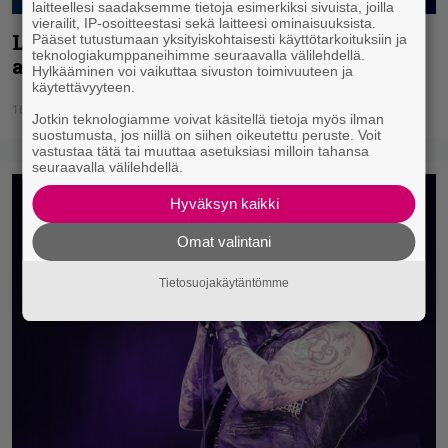
laitteellesi saadaksemme tietoja esimerkiksi sivuista, joilla
vierailit, IP-osoitteestasi sekä laitteesi ominaisuuksista.
Lisää tietoa Amorphisin uudesta
Pääset tutustumaan yksityiskohtaisesti käyttötarkoituksiin ja
teknologiakumppaneihimme seuraavalla välilehdellä.
albumista – myös kiertuepäivät selvillä
Hylkääminen voi vaikuttaa sivuston toimivuuteen ja
käytettävyyteen.
16.06.2015
Jotkin teknologiamme voivat käsitellä tietoja myös ilman
suostumusta, jos niillä on siihen oikeutettu peruste. Voit
vastustaa tätä tai muuttaa asetuksiasi milloin tahansa
seuraavalla välilehdellä.
Hyväksyn kaikki
Omat valintani
Tietosuojakäytäntömme