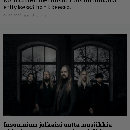
Kotimainen metallisuuruus on mukana
erityisessä hankkeessa.
04.06.2026
Vesa Siltanen
Insomnium julkaisi uutta musiikkia