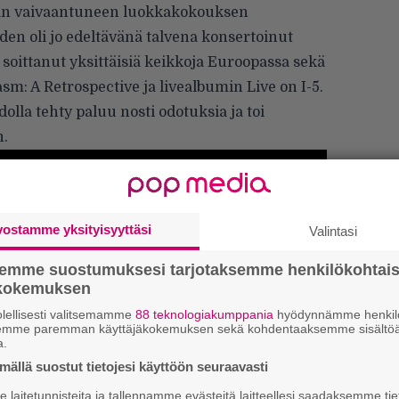
aan vaivaantuneen luokkakokouksen
den oli jo edeltävänä talvena konsertoinut
soittanut yksittäisiä keikkoja Euroopassa sekä
m: A Retrospective ja livealbumin Live on I-5.
olla tehty paluu nosti odotuksia ja toi
n.
vostamme yksityisyyttäsi
Valintasi
semme suostumuksesi tarjotaksemme henkilökohtai
ökokemuksen
k
m
lellisesti valitsemamme
88 teknologiakumppania
hyödynnämme henkilö
semme paremman käyttäjäkokemuksen sekä kohdentaaksemme sisältöä
a.
”
k
ällä suostut tietojesi käyttöön seuraavasti
n
laitetunnisteita ja tallennamme evästeitä laitteellesi saadaksemme tie