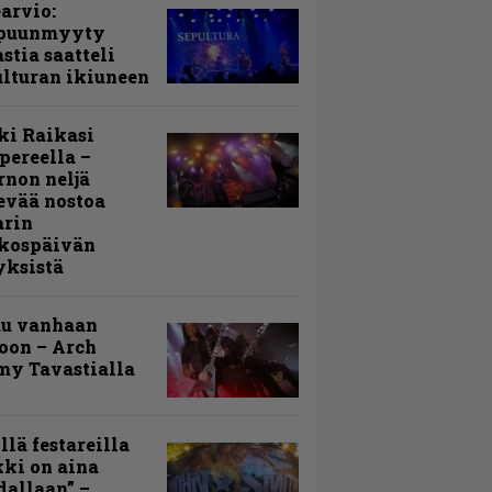
arvio:
puunmyyty
stia saatteli
lturan ikiuneen
ki Raikasi
ereella –
rnon neljä
evää nostoa
arin
kospäivän
yksistä
uu vanhaan
toon – Arch
my Tavastialla
llä festareilla
ki on aina
allaan” –