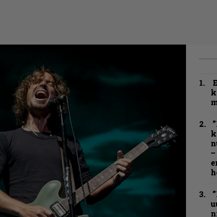
k
m
”
k
n
–
e
h
”
u
n