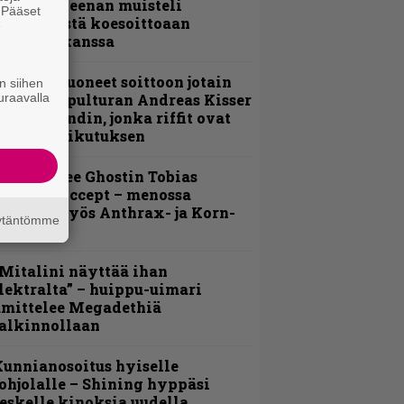
 Pepper Keenan muisteli
. Pääset
nsimmäistä koesoittoaan
e
evijätin kanssa
He ovat tuoneet soittoon jotain
n siihen
utta” – Sepulturan Andreas Kisser
uraavalla
imeää bändin, jonka riffit ovat
ehneet vaikutuksen
äin lähtee Ghostin Tobias
orgelta Accept – menossa
ukana myös Anthrax- ja Korn-
äytäntömme
iehistöä
Mitalini näyttää ihan
lektralta” – huippu-uimari
amittelee Megadethiä
alkinnollaan
unnianosoitus hyiselle
ohjolalle – Shining hyppäsi
eskelle kinoksia uudella