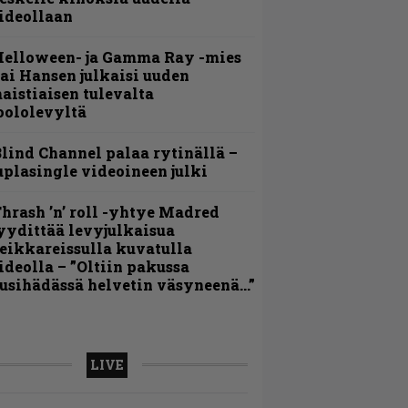
ideollaan
Helloween- ja Gamma Ray -mies
ai Hansen julkaisi uuden
aistiaisen tulevalta
oololevyltä
lind Channel palaa rytinällä –
uplasingle videoineen julki
hrash ’n’ roll -yhtye Madred
yydittää levyjulkaisua
eikkareissulla kuvatulla
ideolla – ”Oltiin pakussa
usihädässä helvetin väsyneenä…”
LIVE