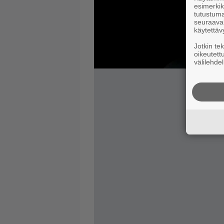
esimerkiks
tutustuma
seuraaval
käytettäv
Jotkin te
oikeutett
välilehdel