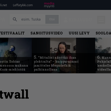
i.net
Leffatykki.com
PA
Etsi
KIRJAUDU
FESTIVAALIT
SANOITUSVIDEO
UUSI LEVY
SOOLO
5.
6.
”Mitalini näyttää ihan
Kunni
ostin Tobias
plektralta” – huippu-uimari
Pohjolal
– menossa mukana
jamittelee Megadethiä
keskelle
 Korn-miehistöä
palkinnollaan
videoll
twall