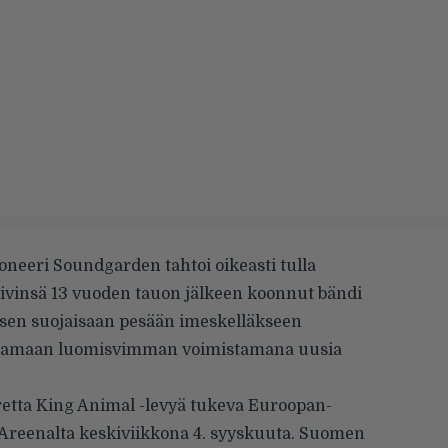
oneeri Soundgarden tahtoi oikeasti tulla
 rivinsä 13 vuoden tauon jälkeen koonnut bändi
en suojaisaan pesään imeskelläkseen
listamaan luomisvimman voimistamana uusia
oretta King Animal -levyä tukeva Euroopan-
 Areenalta keskiviikkona 4. syyskuuta. Suomen