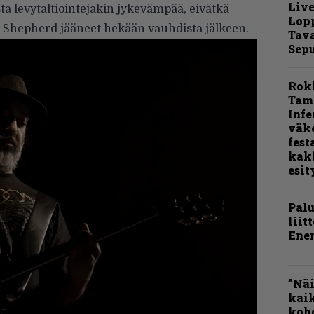
Live
ta levytaltiointejakin jykevämpää, eivätkä
Lop
Ben Shepherd jääneet hekään vauhdista jälkeen.
Tava
Sepu
Rok
Tamp
Infe
väk
fest
kak
esit
Pal
liit
Ene
”Näi
kaik
kohd