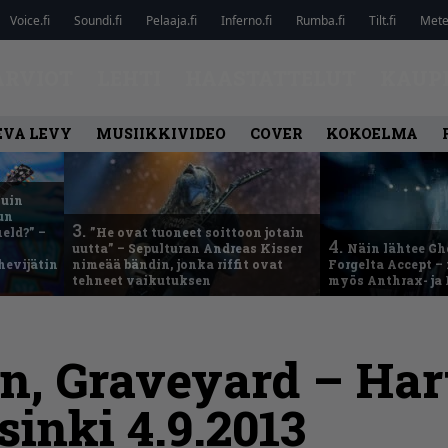
Voice.fi
Soundi.fi
Pelaaja.fi
Inferno.fi
Rumba.fi
Tilt.fi
Metel
ARVIOT
LEHTI
HAASTATTELUT
KAUP
EVA LEVY
MUSIIKKIVIDEO
COVER
KOKOELMA
kuin
un
3.
eld?” –
”He ovat tuoneet soittoon jotain
4.
uutta” – Sepulturan Andreas Kisser
Näin lähtee Gh
hevijätin
nimeää bändin, jonka riffit ovat
Forgelta Accept 
tehneet vaikutuksen
myös Anthrax- ja
n, Graveyard – Har
sinki 4.9.2013