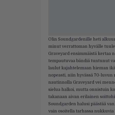
Olin Soundgardenille heti alkuun
minut verrattoman hyvälle tuule
Graveyard ensimmäistä kertaa näin
tempautuvaa bändiä tuntunut vai
laulut kajahtelemaan hieman ikä
nopeasti, niin hyvässä 70-luvun
nautinnolla Graveyard vei mennes
sielua halkoi, mutta onnistuin ko
takanaan aivan erilainen soittohi
Soundgarden halusi päästää vanh
vain osoitella tarhassa nukkuvi