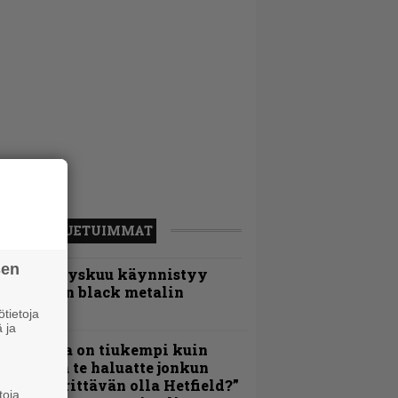
LUETUIMMAT
sen
Espoon syyskuu käynnistyy
otimaisen black metalin
erkeissä
tietoja
 ja
Metallica on tiukempi kuin
oskaan ja te haluatte jonkun
ulikan yrittävän olla Hetfield?”
toja