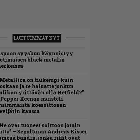
LUETUIMMAT NYT
Espoon syyskuu käynnistyy
otimaisen black metalin
erkeissä
Metallica on tiukempi kuin
oskaan ja te haluatte jonkun
ulikan yrittävän olla Hetfield?”
 Pepper Keenan muisteli
nsimmäistä koesoittoaan
evijätin kanssa
He ovat tuoneet soittoon jotain
utta” – Sepulturan Andreas Kisser
imeää bändin, jonka riffit ovat