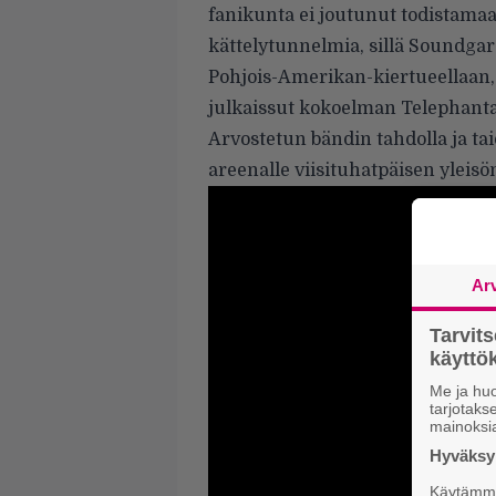
fanikunta ei joutunut todistam
kättelytunnelmia, sillä Soundgar
Pohjois-Amerikan-kiertueellaan, 
julkaissut kokoelman Telephantas
Arvostetun bändin tahdolla ja taid
areenalle viisituhatpäisen yleisö
Ar
Tarvit
käytt
Me ja huo
tarjotak
mainoksi
Hyväksym
Käytämme 