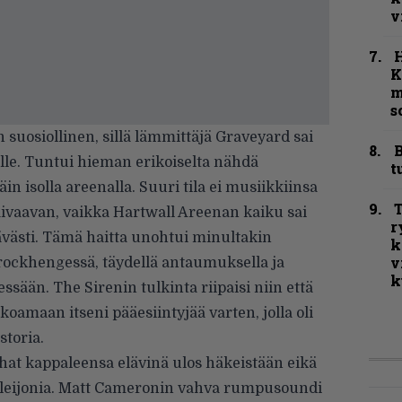
v
K
m
s
 suosiollinen, sillä lämmittäjä Graveyard sai
B
lle. Tuntui hieman erikoiselta nähdä
t
 isolla areenalla. Suuri tila ei musiikkiinsa
T
vaavan, vaikka Hartwall Areenan kaiku sai
r
västi. Tämä haitta unohtui minultakin
k
v
 rockhengessä, täydellä antaumuksella ja
k
sään. The Sirenin tulkinta riipaisi niin että
koamaan itseni pääesiintyjää varten, jolla oli
storia.
at kappaleensa elävinä ulos häkeistään eikä
a leijonia. Matt Cameronin vahva rumpusoundi