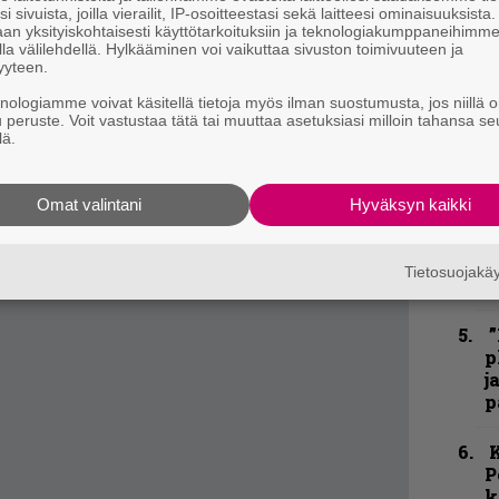
–
i sivuista, joilla vierailit, IP-osoitteestasi sekä laitteesi ominaisuuksista
e
an yksityiskohtaisesti käyttötarkoituksiin ja teknologiakumppaneihimm
h
la välilehdellä. Hylkääminen voi vaikuttaa sivuston toimivuuteen ja
yyteen.
”
knologiamme voivat käsitellä tietoja myös ilman suostumusta, jos niillä o
u
u peruste. Voit vastustaa tätä tai muuttaa asetuksiasi milloin tahansa se
lä.
n
t
Omat valintani
Hyväksyn kaikki
N
F
m
Tietosuojak
m
”
p
j
p
K
P
k