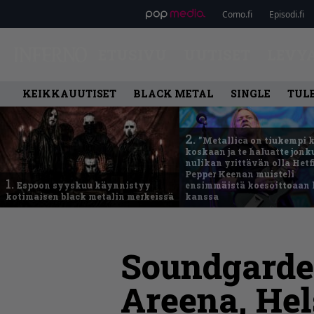
Como.fi
Episodi.fi
ETUSIVU
UUTISET
LEVY
KEIKKAUUTISET
BLACK METAL
SINGLE
TUL
2.
”Metallica on tiukempi 
koskaan ja te haluatte jonk
nulikan yrittävän olla Hetfi
Pepper Keenan muisteli
1.
Espoon syyskuu käynnistyy
ensimmäistä koesoittoaan 
kotimaisen black metalin merkeissä
kanssa
Soundgarde
Areena, Hel