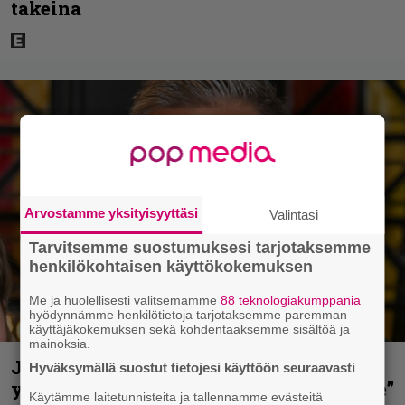
takeina
Arvostamme yksityisyyttäsi
Valintasi
Tarvitsemme suostumuksesi tarjotaksemme
henkilökohtaisen käyttökokemuksen
Me ja huolellisesti valitsemamme
88 teknologiakumppania
hyödynnämme henkilötietoja tarjotaksemme paremman
käyttäjäkokemuksen sekä kohdentaaksemme sisältöä ja
mainoksia.
Jani Sievinen kokosi lapsikatraansa
Hyväksymällä suostut tietojesi käyttöön seuraavasti
yhteen – ”Minun suurin perintöni heille”
Käytämme laitetunnisteita ja tallennamme evästeitä