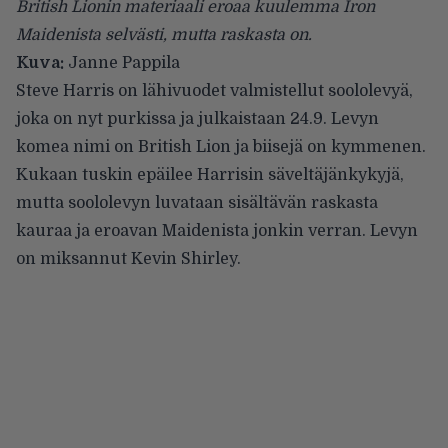
British Lionin materiaali eroaa kuulemma Iron
Maidenista selvästi, mutta raskasta on.
Kuva:
Janne Pappila
Steve Harris
on lähivuodet valmistellut soololevyä,
joka on nyt purkissa ja julkaistaan 24.9. Levyn
komea nimi on British Lion ja biisejä on kymmenen.
Kukaan tuskin epäilee Harrisin säveltäjänkykyjä,
mutta soololevyn luvataan sisältävän raskasta
kauraa ja eroavan Maidenista jonkin verran. Levyn
on miksannut Kevin Shirley.