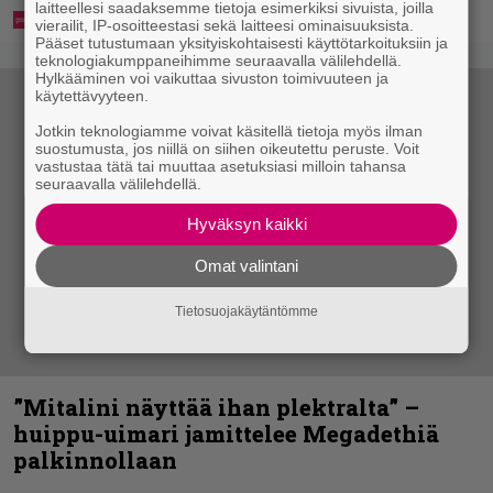
laitteellesi saadaksemme tietoja esimerkiksi sivuista, joilla
vierailit, IP-osoitteestasi sekä laitteesi ominaisuuksista.
Pääset tutustumaan yksityiskohtaisesti käyttötarkoituksiin ja
teknologiakumppaneihimme seuraavalla välilehdellä.
Hylkääminen voi vaikuttaa sivuston toimivuuteen ja
käytettävyyteen.
Jotkin teknologiamme voivat käsitellä tietoja myös ilman
suostumusta, jos niillä on siihen oikeutettu peruste. Voit
vastustaa tätä tai muuttaa asetuksiasi milloin tahansa
seuraavalla välilehdellä.
Hyväksyn kaikki
Omat valintani
Tietosuojakäytäntömme
”Mitalini näyttää ihan plektralta” –
huippu-uimari jamittelee Megadethiä
palkinnollaan