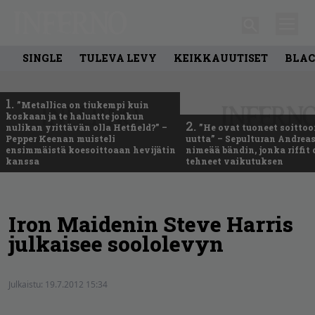
SINGLE
TULEVA LEVY
KEIKKAUUTISET
BLAC
1.
”Metallica on tiukempi kuin
koskaan ja te haluatte jonkun
2.
nulikan yrittävän olla Hetfield?” –
”He ovat tuoneet soittoo
Pepper Keenan muisteli
uutta” – Sepulturan Andreas
ensimmäistä koesoittoaan hevijätin
nimeää bändin, jonka riffit
kanssa
tehneet vaikutuksen
Iron Maidenin Steve Harris
julkaisee soololevyn
Julkaistu:
19.7.2012 15:34