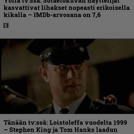
Yöllä tv:ssä: Sotaelokuvan näyttelijät
kasvattivat lihakset nopeasti erikoisella
kikalla – IMDb-arvosana on 7,6
Tänään tv:ssä: Loistoleffa vuodelta 1999
– Stephen King ja Tom Hanks laadun