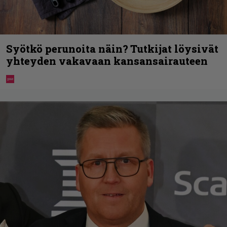
Syötkö perunoita näin? Tutkijat löysivät
yhteyden vakavaan kansansairauteen