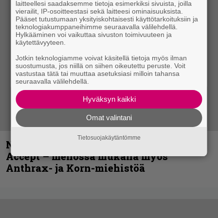
laitteellesi saadaksemme tietoja esimerkiksi sivuista, joilla
vierailit, IP-osoitteestasi sekä laitteesi ominaisuuksista.
Pääset tutustumaan yksityiskohtaisesti käyttötarkoituksiin ja
teknologiakumppaneihimme seuraavalla välilehdellä.
Hylkääminen voi vaikuttaa sivuston toimivuuteen ja
käytettävyyteen.
Jotkin teknologiamme voivat käsitellä tietoja myös ilman
suostumusta, jos niillä on siihen oikeutettu peruste. Voit
vastustaa tätä tai muuttaa asetuksiasi milloin tahansa
seuraavalla välilehdellä.
Hyväksyn kaikki
Omat valintani
Tietosuojakäytäntömme
Näin lähtee Ghostin Tobias Forgelta
Accept – menossa mukana myös
Anthrax- ja Korn-miehistöä