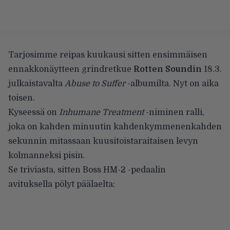
Tarjosimme reipas kuukausi sitten
ensimmäisen
ennakkonäytteen
grindretkue
Rotten Soundin
18.3.
julkaistavalta
Abuse to Suffer
-albumilta. Nyt on aika
toisen.
Kyseessä on
Inhumane Treatment
-niminen ralli,
joka on kahden minuutin kahdenkymmenenkahden
sekunnin mitassaan kuusitoistaraitaisen levyn
kolmanneksi pisin.
Se triviasta, sitten Boss HM-2 -pedaalin
avituksella pölyt päälaelta: