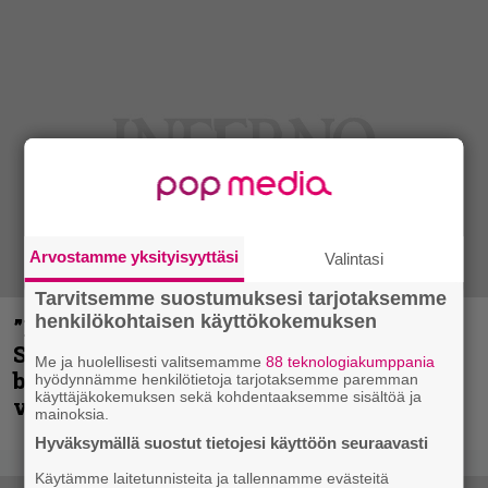
Arvostamme yksityisyyttäsi
Valintasi
Tarvitsemme suostumuksesi tarjotaksemme
henkilökohtaisen käyttökokemuksen
”He ovat tuoneet soittoon jotain uutta” –
Sepulturan Andreas Kisser nimeää
Me ja huolellisesti valitsemamme
88 teknologiakumppania
bändin, jonka riffit ovat tehneet
hyödynnämme henkilötietoja tarjotaksemme paremman
käyttäjäkokemuksen sekä kohdentaaksemme sisältöä ja
vaikutuksen
mainoksia.
Hyväksymällä suostut tietojesi käyttöön seuraavasti
Käytämme laitetunnisteita ja tallennamme evästeitä