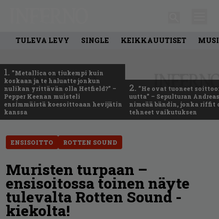
TULEVA LEVY
SINGLE
KEIKKAUUTISET
MUSI
1.
”Metallica on tiukempi kuin
koskaan ja te haluatte jonkun
2.
nulikan yrittävän olla Hetfield?” –
”He ovat tuoneet soittoo
Pepper Keenan muisteli
uutta” – Sepulturan Andreas
ensimmäistä koesoittoaan hevijätin
nimeää bändin, jonka riffit
kanssa
tehneet vaikutuksen
ENSISOITTO
ROTTEN SOUND
Muristen turpaan –
ensisoitossa toinen näyte
tulevalta Rotten Sound -
kiekolta!