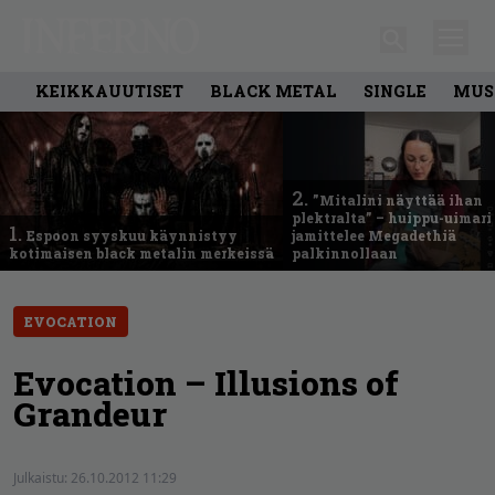
KEIKKAUUTISET
BLACK METAL
SINGLE
MUS
2.
”Mitalini näyttää ihan
plektralta” – huippu-uimari
1.
Espoon syyskuu käynnistyy
jamittelee Megadethiä
kotimaisen black metalin merkeissä
palkinnollaan
EVOCATION
Evocation – Illusions of
Grandeur
Julkaistu:
26.10.2012 11:29