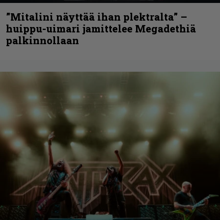
”Mitalini näyttää ihan plektralta” –
huippu-uimari jamittelee Megadethiä
palkinnollaan