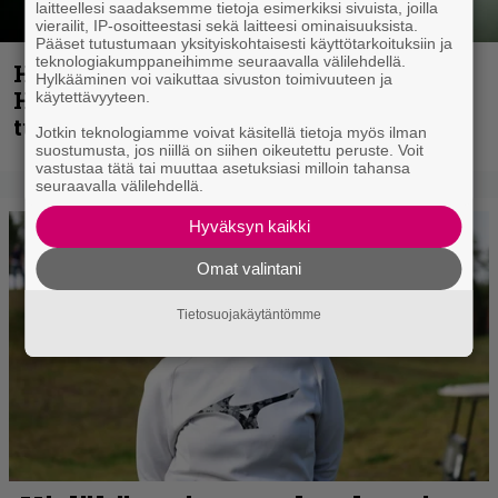
laitteellesi saadaksemme tietoja esimerkiksi sivuista, joilla
vierailit, IP-osoitteestasi sekä laitteesi ominaisuuksista.
Pääset tutustumaan yksityiskohtaisesti käyttötarkoituksiin ja
teknologiakumppaneihimme seuraavalla välilehdellä.
Helloween- ja Gamma Ray -mies Kai
Hylkääminen voi vaikuttaa sivuston toimivuuteen ja
Hansen julkaisi uuden maistiaisen
käytettävyyteen.
tulevalta soololevyltä
Jotkin teknologiamme voivat käsitellä tietoja myös ilman
suostumusta, jos niillä on siihen oikeutettu peruste. Voit
vastustaa tätä tai muuttaa asetuksiasi milloin tahansa
seuraavalla välilehdellä.
Hyväksyn kaikki
Omat valintani
Tietosuojakäytäntömme