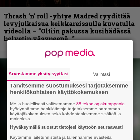
Thrash ’n’ roll -yhtye Madred ryydittää
levyjulkaisua keikkareissulla kuvatulla
videolla – ”Oltiin pakussa kusihädässä
helvetin väsyneenä…”
Arvostamme yksityisyyttäsi
Valintasi
Tarvitsemme suostumuksesi tarjotaksemme
henkilökohtaisen käyttökokemuksen
Me ja huolellisesti valitsemamme
88 teknologiakumppania
hyödynnämme henkilötietoja tarjotaksemme paremman
käyttäjäkokemuksen sekä kohdentaaksemme sisältöä ja
mainoksia.
Hyväksymällä suostut tietojesi käyttöön seuraavasti
Käytämme laitetunnisteita ja tallennamme evästeitä