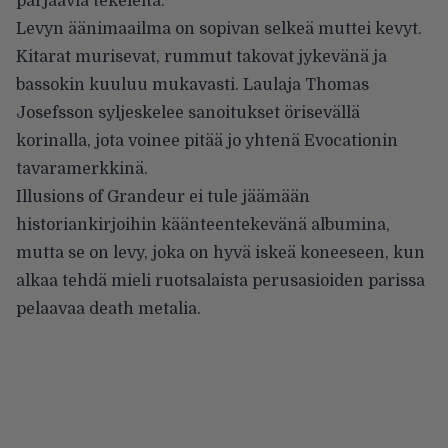
pärjääviä tekeleitä.
Levyn äänimaailma on sopivan selkeä muttei kevyt.
Kitarat murisevat, rummut takovat jykevänä ja
bassokin kuuluu mukavasti. Laulaja Thomas
Josefsson syljeskelee sanoitukset örisevällä
korinalla, jota voinee pitää jo yhtenä Evocationin
tavaramerkkinä.
Illusions of Grandeur ei tule jäämään
historiankirjoihin käänteentekevänä albumina,
mutta se on levy, joka on hyvä iskeä koneeseen, kun
alkaa tehdä mieli ruotsalaista perusasioiden parissa
pelaavaa death metalia.