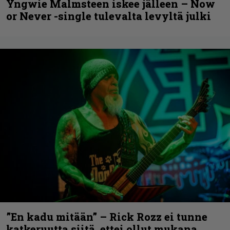
Yngwie Malmsteen iskee jälleen – Now
or Never -single tulevalta levyltä julki
”En kadu mitään” – Rick Rozz ei tunne
katkeruutta siitä, ettei ollut mukana