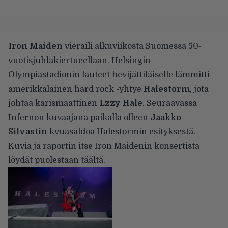
Iron Maiden
vieraili alkuviikosta Suomessa 50-
vuotisjuhlakiertueellaan. Helsingin
Olympiastadionin lauteet hevijättiläiselle lämmitti
amerikkalainen hard rock -yhtye
Halestorm
, jota
johtaa karismaattinen
Lzzy Hale
. Seuraavassa
Infernon kuvaajana paikalla olleen
Jaakko
Silvastin
kvuasaldoa Halestormin esityksestä.
Kuvia ja raportin itse Iron Maidenin konsertista
löydät puolestaan
täältä
.