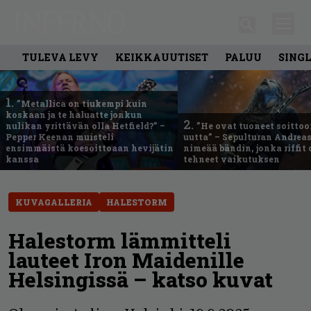
TULEVA LEVY
KEIKKAUUTISET
PALUU
SING
1.
”Metallica on tiukempi kuin
koskaan ja te haluatte jonkun
2.
nulikan yrittävän olla Hetfield?” –
”He ovat tuoneet soittoo
Pepper Keenan muisteli
uutta” – Sepulturan Andreas
ensimmäistä koesoittoaan hevijätin
nimeää bändin, jonka riffit
kanssa
tehneet vaikutuksen
KUVAGALLERIA
HALESTORM
Halestorm lämmitteli
lauteet Iron Maidenille
Helsingissä – katso kuvat