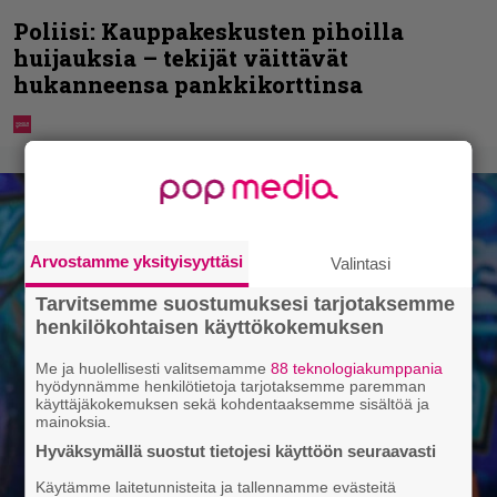
Poliisi: Kauppakeskusten pihoilla
huijauksia – tekijät väittävät
hukanneensa pankkikorttinsa
Arvostamme yksityisyyttäsi
Valintasi
Tarvitsemme suostumuksesi tarjotaksemme
henkilökohtaisen käyttökokemuksen
Me ja huolellisesti valitsemamme
88 teknologiakumppania
hyödynnämme henkilötietoja tarjotaksemme paremman
käyttäjäkokemuksen sekä kohdentaaksemme sisältöä ja
mainoksia.
Hyväksymällä suostut tietojesi käyttöön seuraavasti
Käytämme laitetunnisteita ja tallennamme evästeitä