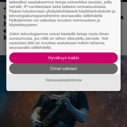
laitteellesi saadaksemme tietoja esimerkiksi sivuista, joilla
vierailit, IP-osoitteestasi sekä laitteesi ominaisuuksista.
”Metallica on tiukempi kuin koskaan ja
Pääset tutustumaan yksityiskohtaisesti käyttötarkoituksiin ja
te haluatte jonkun nulikan yrittävän olla
teknologiakumppaneihimme seuraavalla välilehdellä.
Hylkääminen voi vaikuttaa sivuston toimivuuteen ja
Hetfield?” – Pepper Keenan muisteli
käytettävyyteen.
ensimmäistä koesoittoaan hevijätin
Jotkin teknologiamme voivat käsitellä tietoja myös ilman
kanssa
suostumusta, jos niillä on siihen oikeutettu peruste. Voit
vastustaa tätä tai muuttaa asetuksiasi milloin tahansa
seuraavalla välilehdellä.
Hyväksyn kaikki
Omat valintani
Tietosuojakäytäntömme