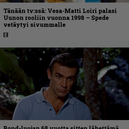
Tänään tv:ssä: Vesa-Matti Loiri palasi
Uunon rooliin vuonna 1998 – Spede
vetäytyi sivummalle
Bond-luojan 68 vuotta sitten lähettämä