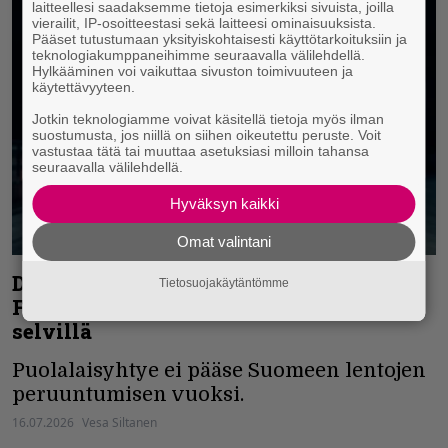
laitteellesi saadaksemme tietoja esimerkiksi sivuista, joilla
vierailit, IP-osoitteestasi sekä laitteesi ominaisuuksista.
Pääset tutustumaan yksityiskohtaisesti käyttötarkoituksiin ja
teknologiakumppaneihimme seuraavalla välilehdellä.
Hylkääminen voi vaikuttaa sivuston toimivuuteen ja
käytettävyyteen.
Jotkin teknologiamme voivat käsitellä tietoja myös ilman
suostumusta, jos niillä on siihen oikeutettu peruste. Voit
vastustaa tätä tai muuttaa asetuksiasi milloin tahansa
seuraavalla välilehdellä.
Hyväksyn kaikki
Omat valintani
Decapitatedin illan John Smith Rock
Tietosuojakäytäntömme
Festival -keikka peruuntui – paikkaaja
selvillä
Puolalaisyhtye ei pääse Suomeen lentojen
peruuntumisen vuoksi.
16.07.2026
Vesa Siltanen