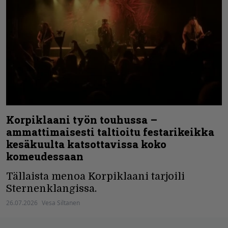
Korpiklaani työn touhussa –
ammattimaisesti taltioitu festarikeikka
kesäkuulta katsottavissa koko
komeudessaan
Tällaista menoa Korpiklaani tarjoili
Sternenklangissa.
26.07.2026
Vesa Siltanen