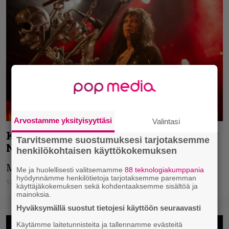
Arvostamme yksityisyyttäsi
Valintasi
Kuopiorock tiedottaa: W.A.S.P. perui,
Tarvitsemme suostumuksesi tarjotaksemme
Nylon Beat tilalle
henkilökohtaisen käyttökokemuksen
Myös H.E.A.T. on lisätty ohjelmistoon.
Me ja huolellisesti valitsemamme
88 teknologiakumppania
hyödynnämme henkilötietoja tarjotaksemme paremman
17.07.2026
Vesa Siltanen
käyttäjäkokemuksen sekä kohdentaaksemme sisältöä ja
mainoksia.
Hyväksymällä suostut tietojesi käyttöön seuraavasti
Käytämme laitetunnisteita ja tallennamme evästeitä