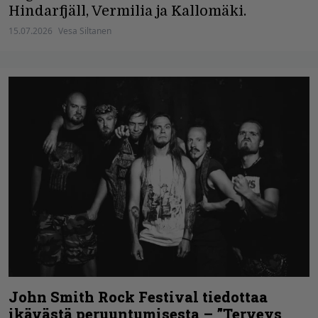
Hindarfjäll, Vermilia ja Kallomäki.
15.07.2026
Vesa Siltanen
John Smith Rock Festival tiedottaa
ikävästä peruuntumisesta – ”Terveys