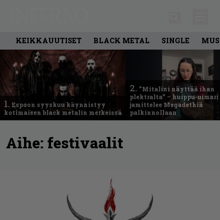
KEIKKAUUTISET
BLACK METAL
SINGLE
MUS
2.
”Mitalini näyttää ihan
plektralta” – huippu-uimari
1.
Espoon syyskuu käynnistyy
jamittelee Megadethiä
kotimaisen black metalin merkeissä
palkinnollaan
Aihe:
festivaalit