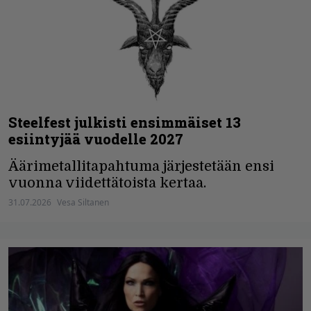
Steelfest julkisti ensimmäiset 13
esiintyjää vuodelle 2027
Äärimetallitapahtuma järjestetään ensi
vuonna viidettätoista kertaa.
31.07.2026
Vesa Siltanen