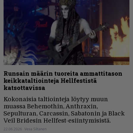
Runsain määrin tuoreita ammattitason
keikkataltiointeja Hellfestistä
katsottavissa
Kokonaisia taltiointeja löytyy muun
muassa Behemothin, Anthraxin,
Sepulturan, Carcassin, Sabatonin ja Black
Veil Bridesin Hellfest-esiintymisistä.
22.06.2026
Vesa Siltanen