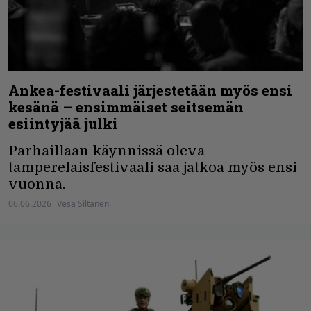
Ankea-festivaali järjestetään myös ensi
kesänä – ensimmäiset seitsemän
esiintyjää julki
Parhaillaan käynnissä oleva
tamperelaisfestivaali saa jatkoa myös ensi
vuonna.
06.06.2026
Vesa Siltanen