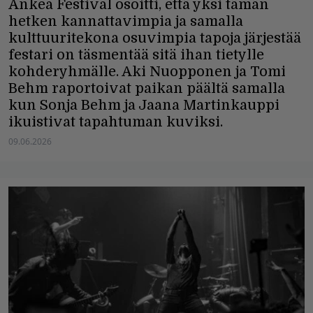
Ankea Festival osoitti, että yksi tämän
hetken kannattavimpia ja samalla
kulttuuritekona osuvimpia tapoja järjestää
festari on täsmentää sitä ihan tietylle
kohderyhmälle. Aki Nuopponen ja Tomi
Behm raportoivat paikan päältä samalla
kun Sonja Behm ja Jaana Martinkauppi
ikuistivat tapahtuman kuviksi.
09.06.2026