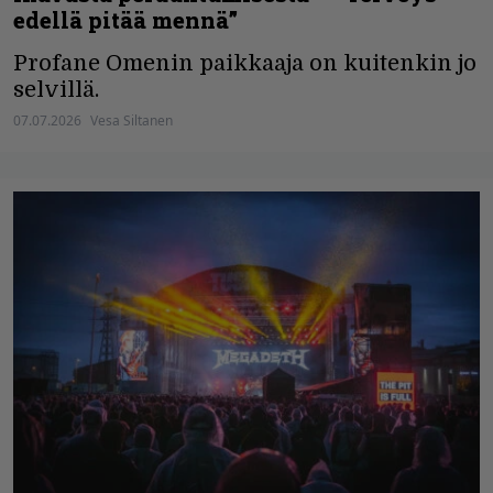
edellä pitää mennä”
Profane Omenin paikkaaja on kuitenkin jo
selvillä.
07.07.2026
Vesa Siltanen