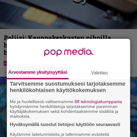
Poliisi: Kauppakeskusten pihoilla
huijauksia – tekijät väittävät
hukanneensa pankkikorttinsa
Arvostamme yksityisyyttäsi
Valintasi
Tarvitsemme suostumuksesi tarjotaksemme
henkilökohtaisen käyttökokemuksen
Me ja huolellisesti valitsemamme
88 teknologiakumppania
hyödynnämme henkilötietoja tarjotaksemme paremman
käyttäjäkokemuksen sekä kohdentaaksemme sisältöä ja
mainoksia.
Hyväksymällä suostut tietojesi käyttöön seuraavasti
Käytämme laitetunnisteita ja tallennamme evästeitä