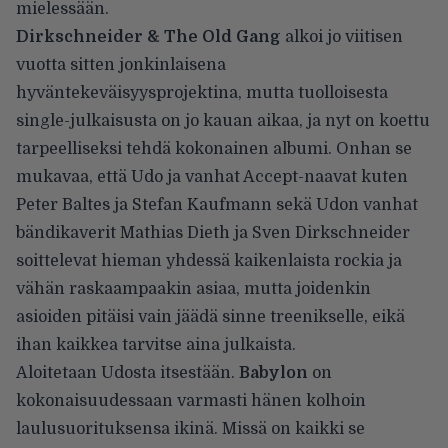
mielessään.
Dirkschneider & The Old Gang
alkoi jo viitisen
vuotta sitten jonkinlaisena
hyväntekeväisyysprojektina, mutta tuolloisesta
single-julkaisusta on jo kauan aikaa, ja nyt on koettu
tarpeelliseksi tehdä kokonainen albumi. Onhan se
mukavaa, että Udo ja vanhat Accept-naavat kuten
Peter Baltes ja Stefan Kaufmann sekä Udon vanhat
bändikaverit Mathias Dieth ja Sven Dirkschneider
soittelevat hieman yhdessä kaikenlaista rockia ja
vähän raskaampaakin asiaa, mutta joidenkin
asioiden pitäisi vain jäädä sinne treenikselle, eikä
ihan kaikkea tarvitse aina julkaista.
Aloitetaan Udosta itsestään.
Babylon
on
kokonaisuudessaan varmasti hänen kolhoin
laulusuorituksensa ikinä. Missä on kaikki se