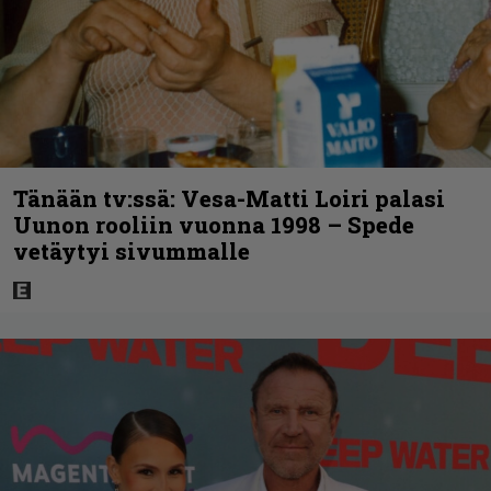
Tänään tv:ssä: Vesa-Matti Loiri palasi
Uunon rooliin vuonna 1998 – Spede
vetäytyi sivummalle