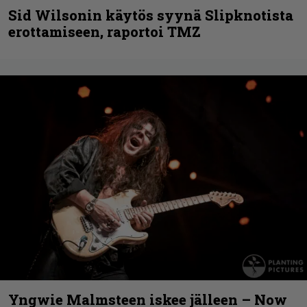
Sid Wilsonin käytös syynä Slipknotista
erottamiseen, raportoi TMZ
Yngwie Malmsteen iskee jälleen – Now