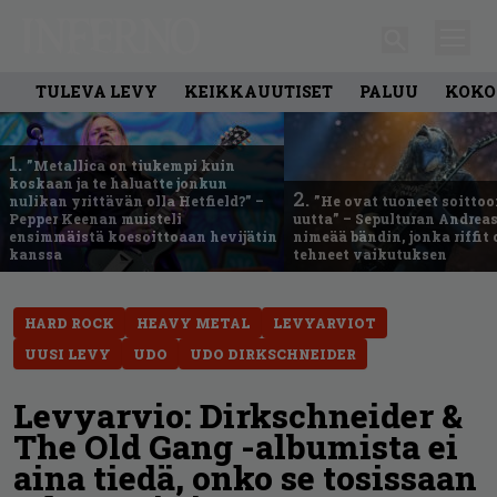
TULEVA LEVY
KEIKKAUUTISET
PALUU
KOKO
1.
”Metallica on tiukempi kuin
koskaan ja te haluatte jonkun
2.
nulikan yrittävän olla Hetfield?” –
”He ovat tuoneet soittoo
Pepper Keenan muisteli
uutta” – Sepulturan Andreas
ensimmäistä koesoittoaan hevijätin
nimeää bändin, jonka riffit
kanssa
tehneet vaikutuksen
HARD ROCK
HEAVY METAL
LEVYARVIOT
UUSI LEVY
UDO
UDO DIRKSCHNEIDER
Levyarvio: Dirkschneider &
The Old Gang -albumista ei
aina tiedä, onko se tosissaan