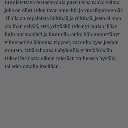
tunnistettava testosteronia pursuavaa raaka voima,
joka on ollut Udon tavaramerkki jo vuosikymmeniä?
Tilalla on repaleista köhinää ja röhinää, josta ei aina
ota ihan selvää, että yrittääkö Udo nyt laulaa ikään
kuin normaalisti ja kunnolla, onko hän menettänyt
viimeisetkin äänensä rippeet, vai onko kyse jostain
muusta. Mitä tahansa Babylonilla yritetäänkään,
Udo ei kuulosta oikein missään vaiheessa hyvältä,
tai edes omalta itseltään.