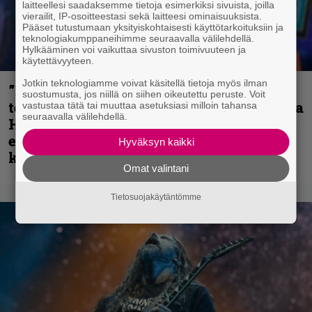
laitteellesi saadaksemme tietoja esimerkiksi sivuista, joilla
vierailit, IP-osoitteestasi sekä laitteesi ominaisuuksista.
Pääset tutustumaan yksityiskohtaisesti käyttötarkoituksiin ja
teknologiakumppaneihimme seuraavalla välilehdellä.
Hylkääminen voi vaikuttaa sivuston toimivuuteen ja
käytettävyyteen.
Jotkin teknologiamme voivat käsitellä tietoja myös ilman
”Metallica on tiukempi kuin koskaan ja
suostumusta, jos niillä on siihen oikeutettu peruste. Voit
te haluatte jonkun nulikan yrittävän olla
vastustaa tätä tai muuttaa asetuksiasi milloin tahansa
seuraavalla välilehdellä.
Hetfield?” – Pepper Keenan muisteli
ensimmäistä koesoittoaan hevijätin
Hyväksyn kaikki
kanssa
Omat valintani
Tietosuojakäytäntömme