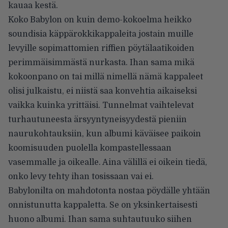
kauaa kestä.
Koko Babylon on kuin demo-kokoelma heikko
soundisia käppärokkikappaleita jostain muille
levyille sopimattomien riffien pöytälaatikoiden
perimmäisimmästä nurkasta. Ihan sama mikä
kokoonpano on tai millä nimellä nämä kappaleet
olisi julkaistu, ei niistä saa konvehtia aikaiseksi
vaikka kuinka yrittäisi. Tunnelmat vaihtelevat
turhautuneesta ärsyyntyneisyydestä pieniin
naurukohtauksiin, kun albumi käväisee paikoin
koomisuuden puolella kompastellessaan
vasemmalle ja oikealle. Aina välillä ei oikein tiedä,
onko levy tehty ihan tosissaan vai ei.
Babylonilta on mahdotonta nostaa pöydälle yhtään
onnistunutta kappaletta. Se on yksinkertaisesti
huono albumi. Ihan sama suhtautuuko siihen