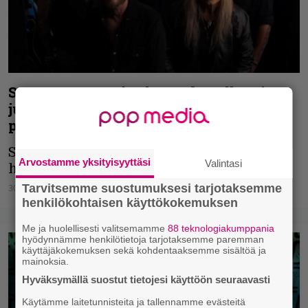
Savatage suunnittelee uuden albumin
julkaisua – yhtye antaa lisätietoa
prosessin etenemisestä
Savatage kertoi kuulumisiaan
Arvostamme yksityisyyttäsi
Valintasi
haastattelussa.
Tarvitsemme suostumuksesi tarjotaksemme
30.12.2024
Joni Juutilainen
henkilökohtaisen käyttökokemuksen
Me ja huolellisesti valitsemamme
88 teknologiakumppania
hyödynnämme henkilötietoja tarjotaksemme paremman
käyttäjäkokemuksen sekä kohdentaaksemme sisältöä ja
mainoksia.
Hyväksymällä suostut tietojesi käyttöön seuraavasti
Käytämme laitetunnisteita ja tallennamme evästeitä