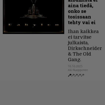
aina tiedä,
onko se
tosissaan
tehty vai ei
Ihan kaikkea
ei tarvitse
julkaista,
Dirkschneider
& The Old
Gang.
16.10.2025
Aki Nuopponen