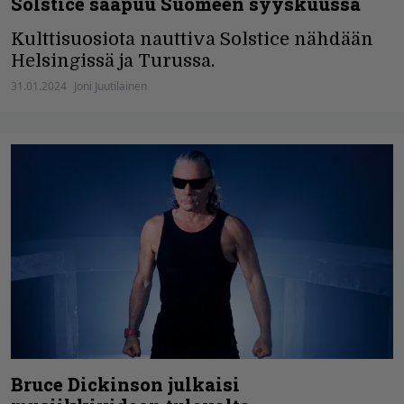
Solstice saapuu Suomeen syyskuussa
Kulttisuosiota nauttiva Solstice nähdään
Helsingissä ja Turussa.
31.01.2024
Joni Juutilainen
Bruce Dickinson julkaisi