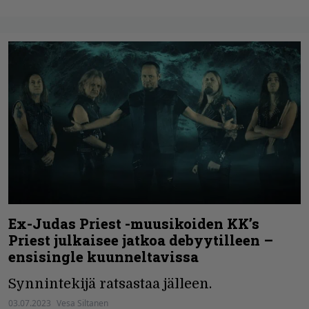
Ex-Judas Priest -muusikoiden KK’s
Priest julkaisee jatkoa debyytilleen –
ensisingle kuunneltavissa
Synnintekijä ratsastaa jälleen.
03.07.2023
Vesa Siltanen