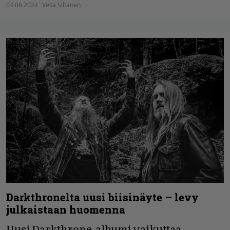
04.06.2024
Vesa Siltanen
Darkthronelta uusi biisinäyte – levy
julkaistaan huomenna
Uusi Darkthrone-albumi vaikuttaa