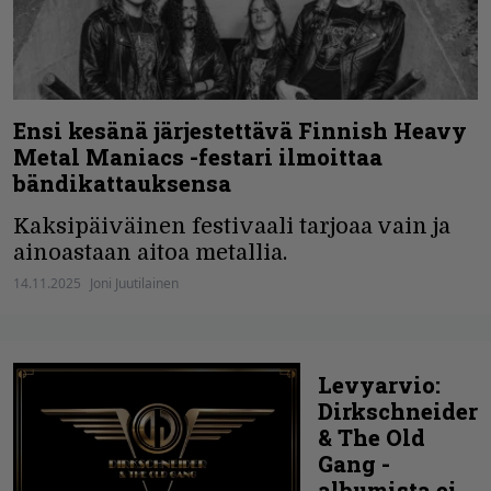
Ensi kesänä järjestettävä Finnish Heavy
Metal Maniacs -festari ilmoittaa
bändikattauksensa
Kaksipäiväinen festivaali tarjoaa vain ja
ainoastaan aitoa metallia.
14.11.2025
Joni Juutilainen
Levyarvio:
Dirkschneider
& The Old
Gang -
albumista ei