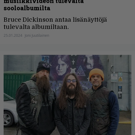
musiikkivideon tulevalta
sooloalbumilta
Bruce Dickinson antaa lisänäyttöjä
tulevalta albumiltaan.
25.01.2024
Joni Juutilainen