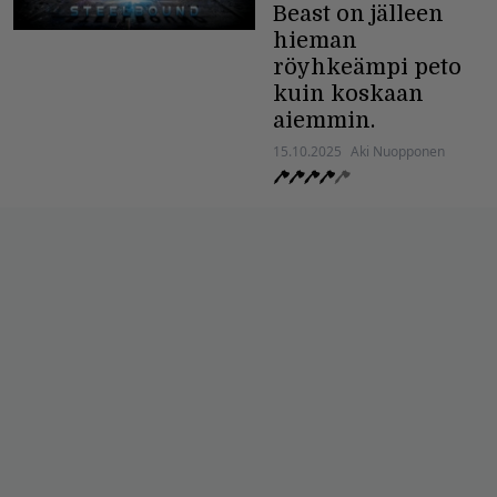
Beast on jälleen
hieman
röyhkeämpi peto
kuin koskaan
aiemmin.
15.10.2025
Aki Nuopponen