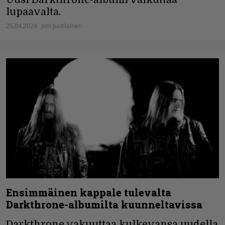
lupaavalta.
25.04.2024
Joni Juutilainen
Ensimmäinen kappale tulevalta
Darkthrone-albumilta kuunneltavissa
Darkthrone vakuuttaa kulkevansa uudella