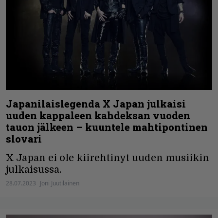
Japanilaislegenda X Japan julkaisi
uuden kappaleen kahdeksan vuoden
tauon jälkeen – kuuntele mahtipontinen
slovari
X Japan ei ole kiirehtinyt uuden musiikin
julkaisussa.
28.07.2023
Joni Juutilainen