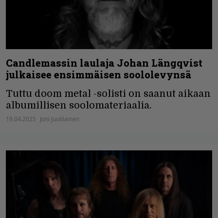
Candlemassin laulaja Johan Längqvist
julkaisee ensimmäisen soololevynsä
Tuttu doom metal -solisti on saanut aikaan
albumillisen soolomateriaalia.
19.04.2025
Joni Juutilainen