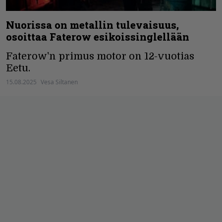
Nuorissa on metallin tulevaisuus,
osoittaa Faterow esikoissinglellään
Faterow'n primus motor on 12-vuotias
Eetu.
15.08.2025
Vesa Siltanen