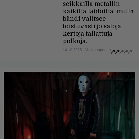
seikkailla metallin
kaikilla laidoilla, mutta
bändi valitsee
toistuvasti jo satoja
kertoja tallattuja
polkuja.
14.10.2025
Aki Nuopponen