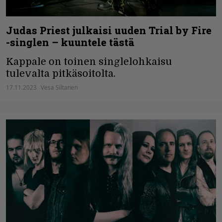
Judas Priest julkaisi uuden Trial by Fire
-singlen – kuuntele tästä
Kappale on toinen singlelohkaisu
tulevalta pitkäsoitolta.
17.11.2023
Vesa Siltanen