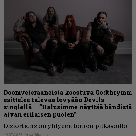
Doomveteraaneista koostuva Godthrymm
esittelee tulevaa levyään Devils-
singlellä – ”Halusimme näyttää bändistä
aivan erilaisen puolen”
Distortions on yhtyeen toinen pitkäsoitto.
19.07.2023
Vesa Siltanen