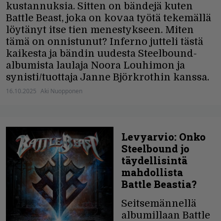
kustannuksia. Sitten on bändejä kuten
Battle Beast, joka on kovaa työtä tekemällä
löytänyt itse tien menestykseen. Miten
tämä on onnistunut? Inferno jutteli tästä
kaikesta ja bändin uudesta Steelbound-
albumista laulaja Noora Louhimon ja
synisti/tuottaja Janne Björkrothin kanssa.
16.10.2025
Aki Nuopponen
Levyarvio: Onko
Steelbound jo
täydellisintä
mahdollista
Battle Beastia?
Seitsemännellä
albumillaan Battle