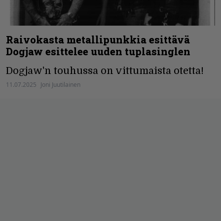
Raivokasta metallipunkkia esittävä
Dogjaw esittelee uuden tuplasinglen
Dogjaw'n touhussa on vittumaista otetta!
11.07.2025
Joni Juutilainen