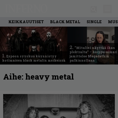
KEIKKAUUTISET
BLACK METAL
SINGLE
MUS
2.
”Mitalini näyttää ihan
plektralta” – huippu-uimari
1.
Espoon syyskuu käynnistyy
jamittelee Megadethiä
kotimaisen black metalin merkeissä
palkinnollaan
Aihe:
heavy metal