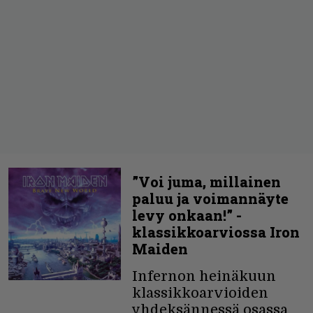
”Voi juma, millainen
paluu ja voimannäyte
levy onkaan!” -
klassikkoarviossa Iron
Maiden
Infernon heinäkuun
klassikkoarvioiden
yhdeksännessä osassa