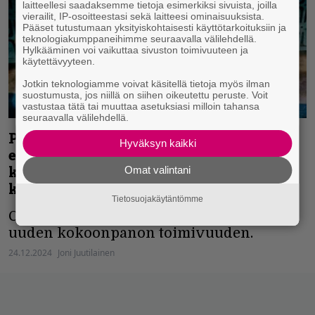
laitteellesi saadaksemme tietoja esimerkiksi sivuista, joilla
vierailit, IP-osoitteestasi sekä laitteesi ominaisuuksista.
Pääset tutustumaan yksityiskohtaisesti käyttötarkoituksiin ja
teknologiakumppaneihimme seuraavalla välilehdellä.
Hylkääminen voi vaikuttaa sivuston toimivuuteen ja
käytettävyyteen.
Jotkin teknologiamme voivat käsitellä tietoja myös ilman
suostumusta, jos niillä on siihen oikeutettu peruste. Voit
vastustaa tätä tai muuttaa asetuksiasi milloin tahansa
seuraavalla välilehdellä.
Paluun tehnyt Crimson Glory soitti
Hyväksyn kaikki
ensimmäisen keikkansa uuden laulajan
kanssa – tasokas livevideo
Omat valintani
katsottavissa
Tietosuojakäytäntömme
Crimson Gloryn keikkavideo osoittaa
uuden kokoonpanon toimivuuden.
24.12.2024
Joni Juutilainen