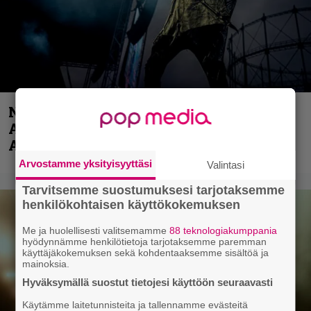
Näin lähtee Ghostin Tobias Forgelta
Accept – menossa mukana myös
Anthrax- ja Korn-miehistöä
Arvostamme yksityisyyttäsi
Valintasi
Tarvitsemme suostumuksesi tarjotaksemme
henkilökohtaisen käyttökokemuksen
Me ja huolellisesti valitsemamme
88 teknologiakumppania
hyödynnämme henkilötietoja tarjotaksemme paremman
käyttäjäkokemuksen sekä kohdentaaksemme sisältöä ja
mainoksia.
Hyväksymällä suostut tietojesi käyttöön seuraavasti
Käytämme laitetunnisteita ja tallennamme evästeitä