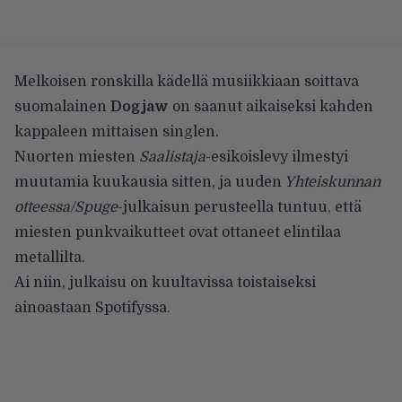
Melkoisen ronskilla kädellä musiikkiaan soittava
suomalainen
Dogjaw
on saanut aikaiseksi kahden
kappaleen mittaisen singlen.
Nuorten miesten
Saalistaja
-esikoislevy ilmestyi
muutamia kuukausia sitten, ja uuden
Yhteiskunnan
otteessa/Spuge
-julkaisun perusteella tuntuu, että
miesten punkvaikutteet ovat ottaneet elintilaa
metallilta.
Ai niin, julkaisu on kuultavissa toistaiseksi
ainoastaan Spotifyssa.