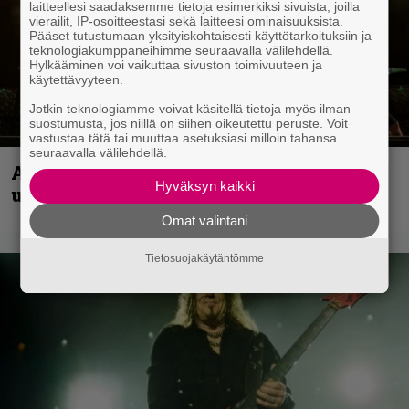
laitteellesi saadaksemme tietoja esimerkiksi sivuista, joilla
vierailit, IP-osoitteestasi sekä laitteesi ominaisuuksista.
Pääset tutustumaan yksityiskohtaisesti käyttötarkoituksiin ja
teknologiakumppaneihimme seuraavalla välilehdellä.
Hylkääminen voi vaikuttaa sivuston toimivuuteen ja
käytettävyyteen.
Jotkin teknologiamme voivat käsitellä tietoja myös ilman
suostumusta, jos niillä on siihen oikeutettu peruste. Voit
vastustaa tätä tai muuttaa asetuksiasi milloin tahansa
seuraavalla välilehdellä.
Anthrax vie katsojat keikkatunnelmiin
Hyväksyn kaikki
uudella videollaan
Omat valintani
Tietosuojakäytäntömme