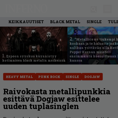
KEIKKAUUTISET
BLACK METAL
SINGLE
TUL
2.
”Metallica on tiukempi 
koskaan ja te haluatte jonk
nulikan yrittävän olla Hetfi
Pepper Keenan muisteli
1.
Espoon syyskuu käynnistyy
ensimmäistä koesoittoaan 
kotimaisen black metalin merkeissä
kanssa
HEAVY METAL
PUNK ROCK
SINGLE
DOGJAW
Raivokasta metallipunkkia
esittävä Dogjaw esittelee
uuden tuplasinglen