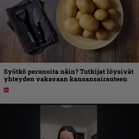
Syötkö perunoita näin? Tutkijat löysivät
yhteyden vakavaan kansansairauteen