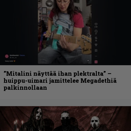
”Mitalini näyttää ihan plektralta” –
huippu-uimari jamittelee Megadethiä
palkinnollaan