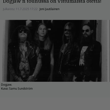
Dogjaw'n touhussa on vittumaista otetta!
Julkaistu:
11.7.2025 17:22
Joni Juutilainen
Dogjaw.
Kuva: Samu Sundström