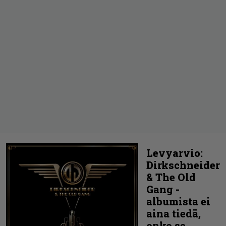
Levyarvio:
Dirkschneider
& The Old
Gang -
albumista ei
aina tiedä,
onko se