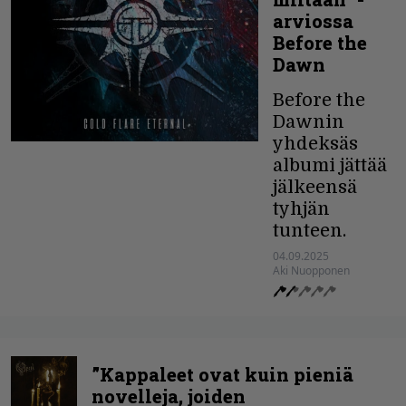
arviossa
Before the
Dawn
Before the
Dawnin
yhdeksäs
albumi jättää
jälkeensä
tyhjän
tunteen.
04.09.2025
Aki Nuopponen
”Kappaleet ovat kuin pieniä
novelleja, joiden