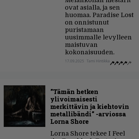
Melankolian mestarit
ovat asialla, ja sen
huomaa. Paradise Lost
on onnistunut
puristamaan
uusimmalle levylleen
maistuvan
kokonaisuuden.
17.09.2025
Tami Hintikka
”Tämän hetken
ylivoimaisesti
merkittävin ja kiehtovin
metallibändi” -arviossa
Lorna Shore
Lorna Shore tekee I Feel