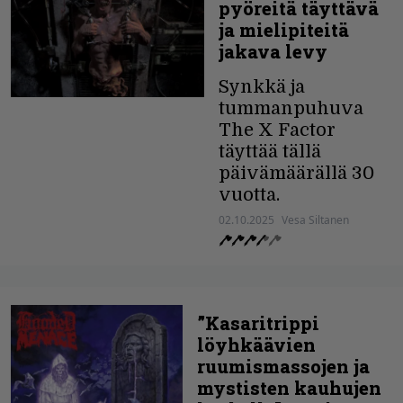
pyöreitä täyttävä
ja mielipiteitä
jakava levy
Synkkä ja
tummanpuhuva
The X Factor
täyttää tällä
päivämäärällä 30
vuotta.
02.10.2025
Vesa Siltanen
”Kasaritrippi
löyhkäävien
ruumismassojen ja
mystisten kauhujen