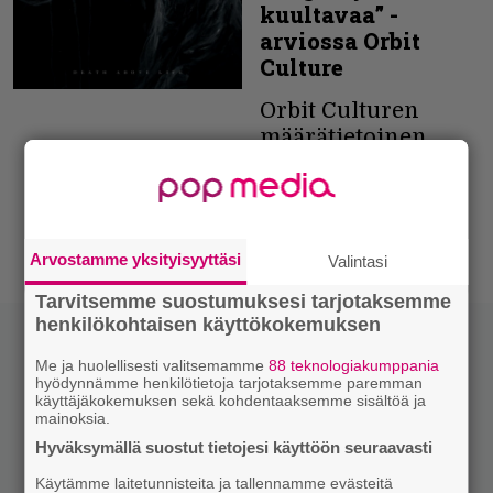
kuultavaa” -
arviossa Orbit
Culture
Orbit Culturen
määrätietoinen
meno ei hyydy
yhtyeen uudella
albumilla.
30.09.2025
Eetu Järvisalo
Arvostamme yksityisyyttäsi
Valintasi
Tarvitsemme suostumuksesi tarjotaksemme
henkilökohtaisen käyttökokemuksen
Me ja huolellisesti valitsemamme
88 teknologiakumppania
hyödynnämme henkilötietoja tarjotaksemme paremman
käyttäjäkokemuksen sekä kohdentaaksemme sisältöä ja
mainoksia.
Hyväksymällä suostut tietojesi käyttöön seuraavasti
Käytämme laitetunnisteita ja tallennamme evästeitä