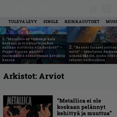
TULEVA LEVY
SINGLE
KEIKKAUUTISET
MUSI
1.
”Metallica on tiukempi kuin
koskaan ja te haluatte jonkun
2.
nulikan yrittävän olla Hetfield?” –
”He ovat tuoneet soittoo
Pepper Keenan muisteli
uutta” – Sepulturan Andreas
ensimmäistä koesoittoaan hevijätin
nimeää bändin, jonka riffit
kanssa
tehneet vaikutuksen
Arkistot:
Arviot
”Metallica ei ole
koskaan pelännyt
kehittyä ja muuttua”