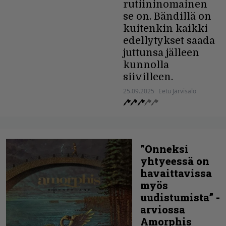
rutiininomainen
se on. Bändillä on
kuitenkin kaikki
edellytykset saada
juttunsa jälleen
kunnolla
siivilleen.
25.09.2025
Eetu Järvisalo
”Onneksi
yhtyeessä on
havaittavissa
myös
uudistumista” -
arviossa
Amorphis