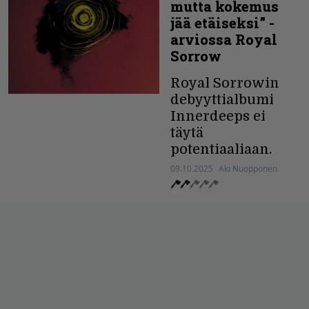
mutta kokemus
jää etäiseksi” -
arviossa Royal
Sorrow
Royal Sorrowin
debyyttialbumi
Innerdeeps ei
täytä
potentiaaliaan.
09.10.2025
Aki Nuopponen