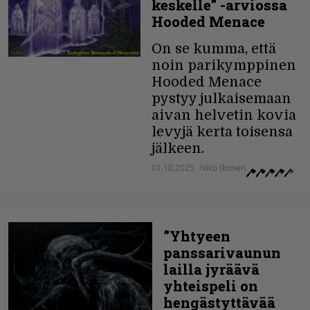
keskelle” -arviossa
Hooded Menace
On se kumma, että
noin parikymppinen
Hooded Menace
pystyy julkaisemaan
aivan helvetin kovia
levyjä kerta toisensa
jälkeen.
01.10.2025
Niko Ikonen
”Yhtyeen
panssarivaunun
lailla jyräävä
yhteispeli on
hengästyttävää