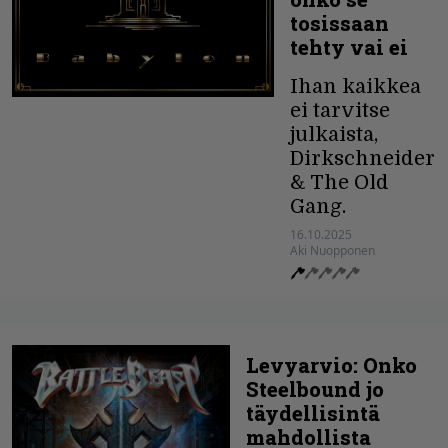
tosissaan
tehty vai ei
Ihan kaikkea
ei tarvitse
julkaista,
Dirkschneider
& The Old
Gang.
16.10.2025
Aki Nuopponen
Levyarvio: Onko
Steelbound jo
täydellisintä
mahdollista