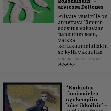
kokonaisuus” -
arviossa Deftones
Private Musicille on
annettava lämmin
suositus vakavaan
paneutumiseen,
vaikka
kertakuuntelullakin
se kyllä vakuuttaa.
08.09.2025
Kimmo K. Koskinen
”Kurkistus
ihmismielen
synkempiin
lokerikkoihin” -