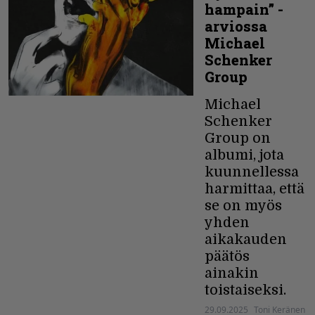
hampain” -
arviossa
Michael
Schenker
Group
Michael
Schenker
Group on
albumi, jota
kuunnellessa
harmittaa, että
se on myös
yhden
aikakauden
päätös
ainakin
toistaiseksi.
29.09.2025
Toni Keränen