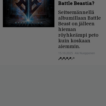
Battle Beastia?
Seitsemännellä
albumillaan Battle
Beast on jälleen
hieman
röyhkeämpi peto
kuin koskaan
aiemmin.
15.10.2025
Aki Nuopponen