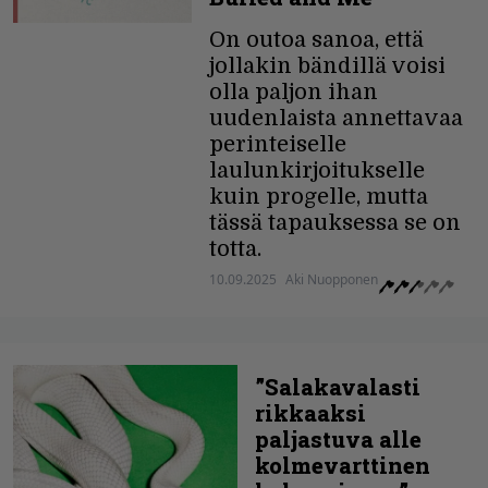
On outoa sanoa, että
jollakin bändillä voisi
olla paljon ihan
uudenlaista annettavaa
perinteiselle
laulunkirjoitukselle
kuin progelle, mutta
tässä tapauksessa se on
totta.
10.09.2025
Aki Nuopponen
”Salakavalasti
rikkaaksi
paljastuva alle
kolmevarttinen