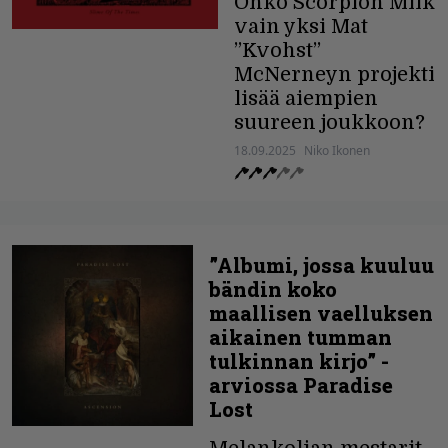
Onko Scorpion Milk
vain yksi Mat
”Kvohst”
McNerneyn projekti
lisää aiempien
suureen joukkoon?
18.09.2025
Niko Ikonen
”Albumi, jossa kuuluu
bändin koko
maallisen vaelluksen
aikainen tumman
tulkinnan kirjo” -
arviossa Paradise
Lost