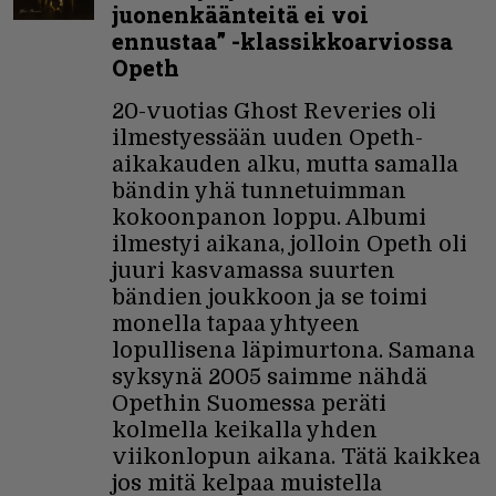
juonenkäänteitä ei voi
ennustaa” -klassikkoarviossa
Opeth
20-vuotias Ghost Reveries oli
ilmestyessään uuden Opeth-
aikakauden alku, mutta samalla
bändin yhä tunnetuimman
kokoonpanon loppu. Albumi
ilmestyi aikana, jolloin Opeth oli
juuri kasvamassa suurten
bändien joukkoon ja se toimi
monella tapaa yhtyeen
lopullisena läpimurtona. Samana
syksynä 2005 saimme nähdä
Opethin Suomessa peräti
kolmella keikalla yhden
viikonlopun aikana. Tätä kaikkea
jos mitä kelpaa muistella