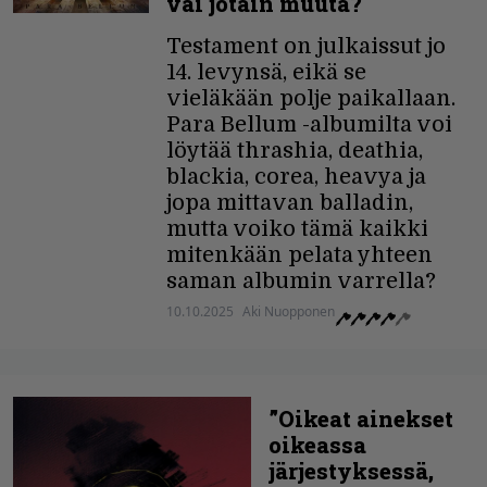
vai jotain muuta?
Testament on julkaissut jo
14. levynsä, eikä se
vieläkään polje paikallaan.
Para Bellum -albumilta voi
löytää thrashia, deathia,
blackia, corea, heavya ja
jopa mittavan balladin,
mutta voiko tämä kaikki
mitenkään pelata yhteen
saman albumin varrella?
10.10.2025
Aki Nuopponen
”Oikeat ainekset
oikeassa
järjestyksessä,