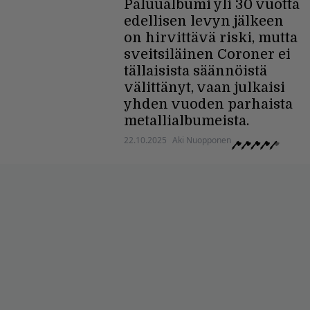
Paluualbumi yli 30 vuotta
edellisen levyn jälkeen
on hirvittävä riski, mutta
sveitsiläinen Coroner ei
tällaisista säännöistä
välittänyt, vaan julkaisi
yhden vuoden parhaista
metallialbumeista.
22.10.2025
Aki Nuopponen