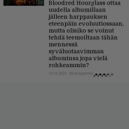
Bloodred Hourglass ottaa
uudella albumillaan
jälleen harppauksen
eteenpäin evoluutiossaan,
mutta olisiko se voinut
tehdä teemoiltaan tähän
mennessä
syväluotaavimman
albuminsa jopa vielä
rohkeammin?
10.10.2025
Aki Nuopponen