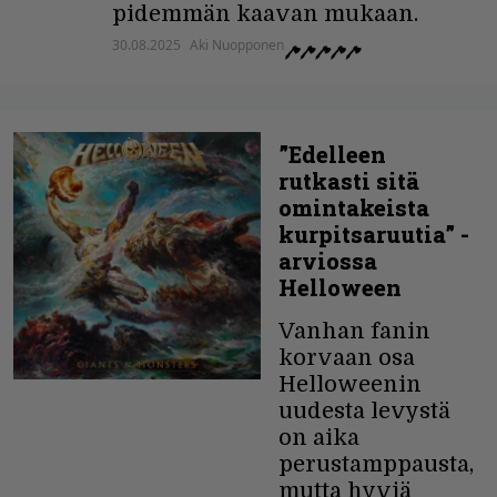
pidemmän kaavan mukaan.
30.08.2025
Aki Nuopponen
”Edelleen
rutkasti sitä
omintakeista
kurpitsaruutia” -
arviossa
Helloween
Vanhan fanin
korvaan osa
Helloweenin
uudesta levystä
on aika
perustamppausta,
mutta hyviä