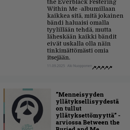
the Everblack Festering
Within Me -albumillaan
kaikkea sitä, mitä jokainen
bändi haluaisi omalla
tyylillään tehdä, mutta
läheskään kaikki bändit
eivät uskalla olla näin
tinkimättömästi omia
itsejään.
11.09.2025
Aki Nuopponen
”Menneisyyden
yllätyksellisyydestä
on tullut
yllätyksettömyyttä” -
arviossa Between the
Buried and Me