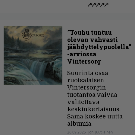
”Touhu tuntuu
olevan vahvasti
jäähdyttelypuolella”
-arviossa
Vintersorg
Suurinta osaa
ruotsalaisen
Vintersorgin
tuotantoa vaivaa
valitettava
keskinkertaisuus.
Sama koskee uutta
albumia.
26.09.2025
Joni Juutilainen