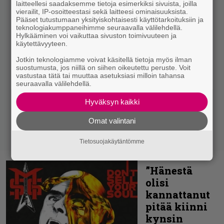
laitteellesi saadaksemme tietoja esimerkiksi sivuista, joilla
vierailit, IP-osoitteestasi sekä laitteesi ominaisuuksista.
Pääset tutustumaan yksityiskohtaisesti käyttötarkoituksiin ja
teknologiakumppaneihimme seuraavalla välilehdellä.
Hylkääminen voi vaikuttaa sivuston toimivuuteen ja
käytettävyyteen.
Jotkin teknologiamme voivat käsitellä tietoja myös ilman
suostumusta, jos niillä on siihen oikeutettu peruste. Voit
vastustaa tätä tai muuttaa asetuksiasi milloin tahansa
seuraavalla välilehdellä.
Hyväksyn kaikki
Omat valintani
Tietosuojakäytäntömme
”Hänestä
olisi
kannattanut
pitää kiinni
kynsin