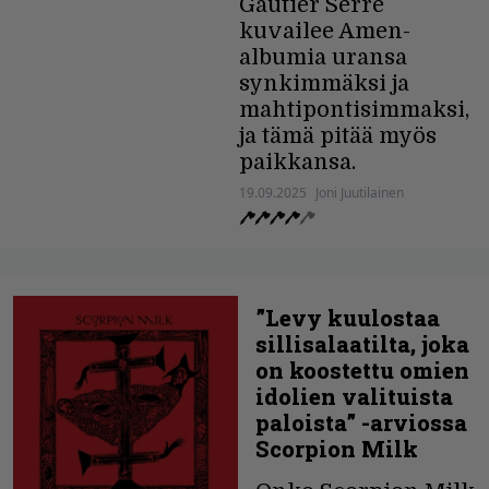
Gautier Serre
kuvailee Amen-
albumia uransa
synkimmäksi ja
mahtipontisimmaksi,
ja tämä pitää myös
paikkansa.
19.09.2025
Joni Juutilainen
”Levy kuulostaa
sillisalaatilta, joka
on koostettu omien
idolien valituista
paloista” -arviossa
Scorpion Milk