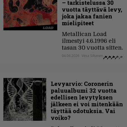
– tarkistelussa 30
vuotta täyttävä levy,
joka jakaa fanien
mielipiteet
Metallican Load
ilmestyi 4.6.1996 eli
tasan 30 vuotta sitten.
04.06.2026
Vesa Siltanen
Levyarvio: Coronerin
paluualbumi 32 vuotta
edellisen levytyksen
jälkeen ei voi mitenkään
täyttää odotuksia. Vai
voiko?