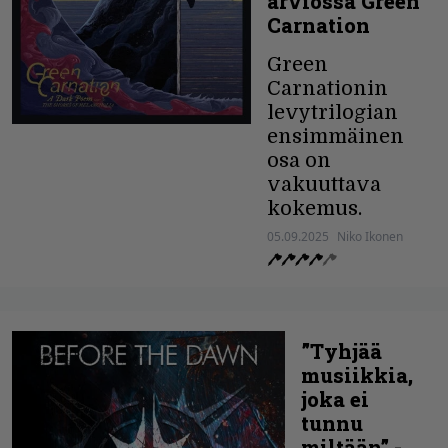
arviossa Green
Carnation
Green
Carnationin
levytrilogian
ensimmäinen
osa on
vakuuttava
kokemus.
05.09.2025
Niko Ikonen
”Tyhjää
musiikkia,
joka ei
tunnu
miltään” -