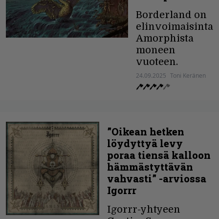
Borderland on
elinvoimaisinta
Amorphista
moneen
vuoteen.
24.09.2025
Toni Keränen
”Oikean hetken
löydyttyä levy
poraa tiensä kalloon
hämmästyttävän
vahvasti” -arviossa
Igorrr
Igorrr-yhtyeen