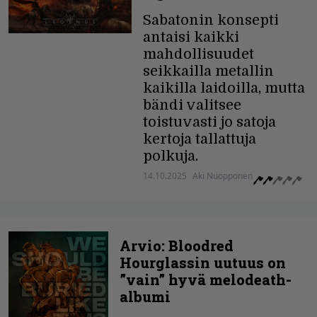
Sabatonin konsepti
antaisi kaikki
mahdollisuudet
seikkailla metallin
kaikilla laidoilla, mutta
bändi valitsee
toistuvasti jo satoja
kertoja tallattuja
polkuja.
14.10.2025
Aki Nuopponen
Arvio: Bloodred
Hourglassin uutuus on
”vain” hyvä melodeath-
albumi