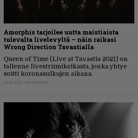
Amorphis tarjoilee uutta maistiaista
tulevalta livelevyltä – näin raikasi
Wrong Direction Tavastialla
Queen of Time (Live at Tavastia 2021) on
tallenne livestriimikeikasta, jonka yhtye
soitti koronasulkujen aikana.
22.09.2023
Vesa Siltanen