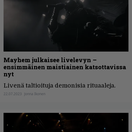
Mayhem julkaisee livelevyn –
ensimmäinen maistiainen katsottavissa
nyt
Livenä taltioituja demonisia rituaaleja.
22.07.2023
Jonna Ikonen