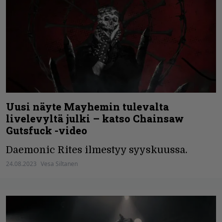
Uusi näyte Mayhemin tulevalta
livelevyltä julki – katso Chainsaw
Gutsfuck -video
Daemonic Rites ilmestyy syyskuussa.
24.08.2023
Vesa Siltanen