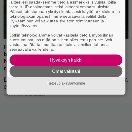
laitteellesi saadaksemme tietoja esimerkiksi sivuista, joilla
vierailit, IP-osoitteestasi sekä laitteesi ominaisuuksista.
Pääset tutustumaan yksityiskohtaisesti käyttötarkoituksiin ja
teknologiakumppaneihimme seuraavalla välilehdellä.
Hylkääminen voi vaikuttaa sivuston toimivuuteen ja
käytettävyyteen.
Jotkin teknologiamme voivat käsitellä tietoja myös ilman
suostumusta, jos niillä on siihen oikeutettu peruste. Voit
vastustaa tätä tai muuttaa asetuksiasi milloin tahansa
Heavy Metal Perse julkaisee ”virallisen
seuraavalla välilehdellä.
bootlegin” hurmoksellisesta
festarikeikastaan – saatavilla erittäin
Hyväksyn kaikki
rajoitettuna painoksena
Omat valintani
Live at Nummirock 2023 -keikkataltiointia
Tietosuojakäytäntömme
ei kuule suoratoistopalveluista.
19.11.2024
Vesa Siltanen