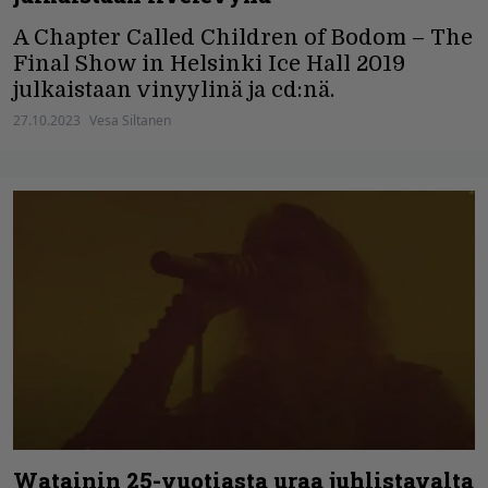
A Chapter Called Children of Bodom – The
Final Show in Helsinki Ice Hall 2019
julkaistaan vinyylinä ja cd:nä.
27.10.2023
Vesa Siltanen
Watainin 25-vuotiasta uraa juhlistavalta