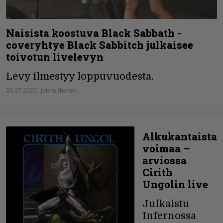
Naisista koostuva Black Sabbath -
coveryhtye Black Sabbitch julkaisee
toivotun livelevyn
Levy ilmestyy loppuvuodesta.
20.07.2025
Jonna Ikonen
Alkukantaista
voimaa –
arviossa
Cirith
Ungolin live
Julkaistu
Infernossa