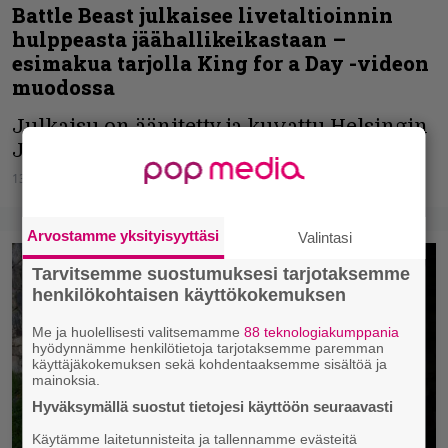
Battle Beast julkaisee livetaltioinnin
hulppeasta jäähallikeikastaan –
esimakua tarjolla King for a Day -videon
muodossa
Julkaisu on äänitetty ja kuvattu Helsingin
Jäähallissa tammikuussa 2023.
13.02.2025
Vesa Siltanen
Arvostamme yksityisyyttäsi
Valintasi
Tarvitsemme suostumuksesi tarjotaksemme
henkilökohtaisen käyttökokemuksen
Me ja huolellisesti valitsemamme
88 teknologiakumppania
hyödynnämme henkilötietoja tarjotaksemme paremman
käyttäjäkokemuksen sekä kohdentaaksemme sisältöä ja
mainoksia.
Hyväksymällä suostut tietojesi käyttöön seuraavasti
Käytämme laitetunnisteita ja tallennamme evästeitä