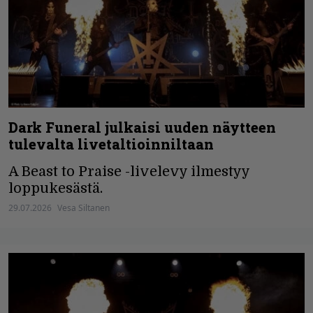
Dark Funeral julkaisi uuden näytteen
tulevalta livetaltioinniltaan
A Beast to Praise -livelevy ilmestyy
loppukesästä.
29.07.2026
Vesa Siltanen