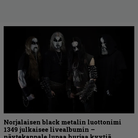
Norjalaisen black metalin luottonimi
1349 julkaisee livealbumin –
näytekappale lupaa hurjaa kyytiä