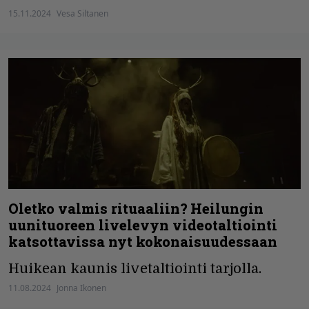
15.11.2024
Vesa Siltanen
Oletko valmis rituaaliin? Heilungin
uunituoreen livelevyn videotaltiointi
katsottavissa nyt kokonaisuudessaan
Huikean kaunis livetaltiointi tarjolla.
11.08.2024
Jonna Ikonen