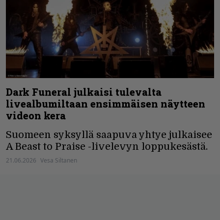
Dark Funeral julkaisi tulevalta
livealbumiltaan ensimmäisen näytteen
videon kera
Suomeen syksyllä saapuva yhtye julkaisee
A Beast to Praise -livelevyn loppukesästä.
21.06.2026
Vesa Siltanen