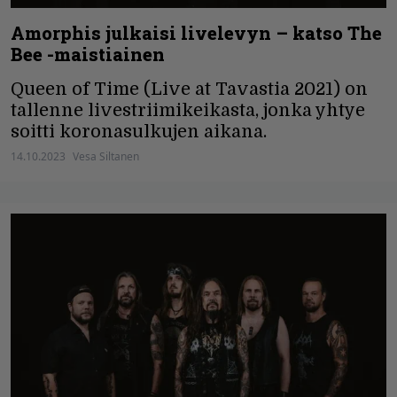
Amorphis julkaisi livelevyn – katso The
Bee -maistiainen
Queen of Time (Live at Tavastia 2021) on
tallenne livestriimikeikasta, jonka yhtye
soitti koronasulkujen aikana.
14.10.2023
Vesa Siltanen