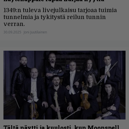
1349:n tuleva livejulkaisu tarjoaa tuimia
tunnelmia ja tykitystä reilun tunnin
verran.
30.09.2025
Joni Juutilainen
Tältä näytti ja kuulosti, kun Moonspell