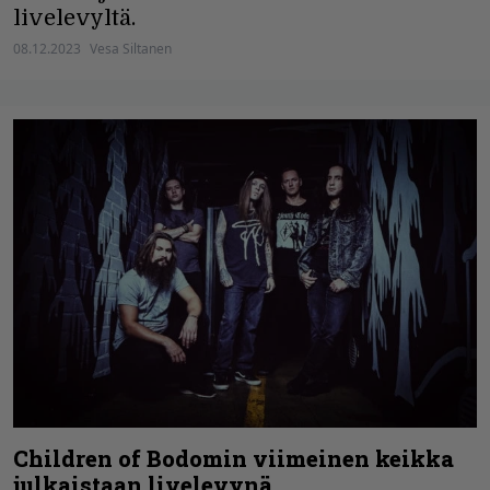
livelevyltä.
08.12.2023
Vesa Siltanen
Children of Bodomin viimeinen keikka
julkaistaan livelevynä