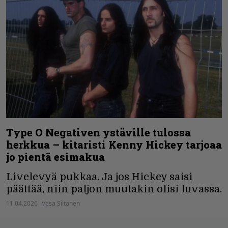
Type O Negativen ystäville tulossa
herkkua – kitaristi Kenny Hickey tarjoaa
jo pientä esimakua
Livelevyä pukkaa. Ja jos Hickey saisi
päättää, niin paljon muutakin olisi luvassa.
11.04.2026
Vesa Siltanen