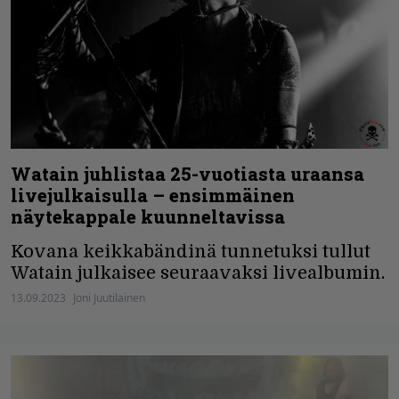
Watain juhlistaa 25-vuotiasta uraansa
livejulkaisulla – ensimmäinen
näytekappale kuunneltavissa
Kovana keikkabändinä tunnetuksi tullut
Watain julkaisee seuraavaksi livealbumin.
13.09.2023
Joni Juutilainen