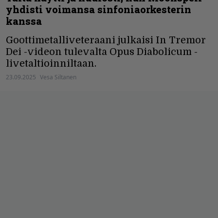
yhdisti voimansa sinfoniaorkesterin
kanssa
Goottimetalliveteraani julkaisi In Tremor
Dei -videon tulevalta Opus Diabolicum -
livetaltioinniltaan.
23.09.2025
Vesa Siltanen