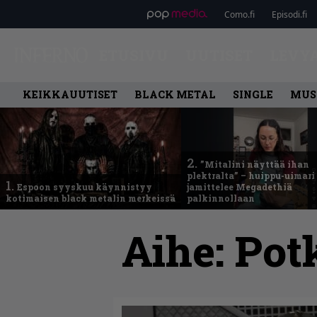
Como.fi
Episodi.fi
ETUSIVU
UUTISET
LEVY
KEIKKAUUTISET
BLACK METAL
SINGLE
MUS
2.
”Mitalini näyttää ihan
plektralta” – huippu-uimari
1.
Espoon syyskuu käynnistyy
jamittelee Megadethiä
kotimaisen black metalin merkeissä
palkinnollaan
Aihe:
Pot