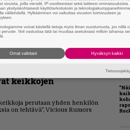
i sivuista, joilla vierailit, IP-osoitteestasi sekä laitteesi ominaisuuksista
Rok
an yksityiskohtaisesti käyttötarkoituksiin ja teknologiakumppaneihimm
Tamp
la välilehdellä. Hylkääminen voi vaikuttaa sivuston toimivuuteen ja
Infe
yyteen.
väk
knologiamme voivat käsitellä tietoja myös ilman suostumusta, jos niillä o
fest
u peruste. Voit vastustaa tätä tai muuttaa asetuksiasi milloin tahansa se
kak
lä.
esit
Omat valintani
Hyväksyn kaikki
Pal
raani antoi potkut
liit
Ene
palilleen – poliittiset
Tietosuojak
at keikkojen
”Näi
kaik
kohd
 keikkoja perutaan yhden henkilön
rapo
ia on tehtävä", Vicious Rumors
Rock