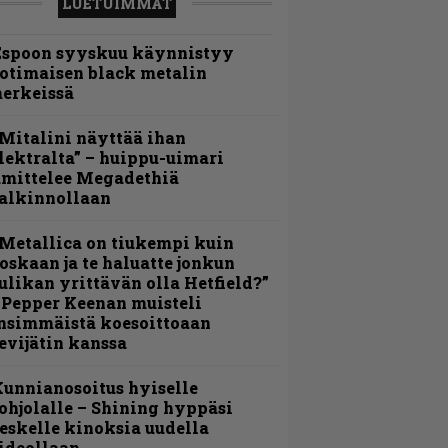
LUETUIMMAT
Espoon syyskuu käynnistyy
otimaisen black metalin
erkeissä
Mitalini näyttää ihan
lektralta” – huippu-uimari
amittelee Megadethiä
alkinnollaan
Metallica on tiukempi kuin
oskaan ja te haluatte jonkun
ulikan yrittävän olla Hetfield?”
 Pepper Keenan muisteli
nsimmäistä koesoittoaan
evijätin kanssa
unnianosoitus hyiselle
ohjolalle – Shining hyppäsi
eskelle kinoksia uudella
ideollaan