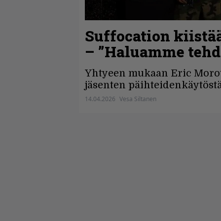
Suffocation kiist
– ”Haluamme tehdä
Yhtyeen mukaan Eric Morotti
jäsenten päihteidenkäytöstä
14.04.2026
Vesa Siltanen