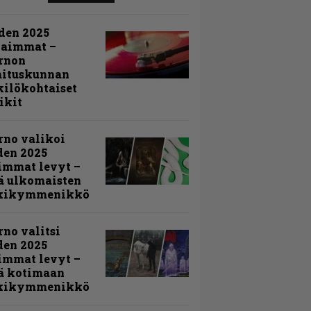
den 2025
kaimmat –
rnon
mituskunnan
ilökohtaiset
ikit
rno valikoi
den 2025
immat levyt –
ä ulkomaisten
kikymmenikkö
rno valitsi
den 2025
immat levyt –
ä kotimaan
kikymmenikkö