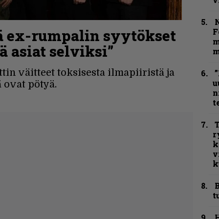
N
ää ex-rumpalin syytökset
F
m
 asiat selviksi”
m
n väitteet toksisesta ilmapiiristä ja
”
u
 ovat pötyä.
n
t
T
r
k
v
k
B
t
H