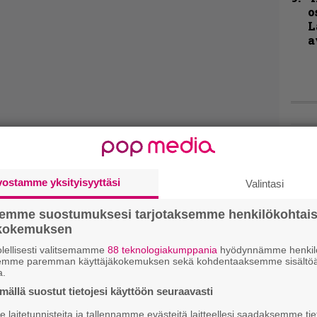
o
L
a
Hell
Fest
1 – 
vostamme yksityisyyttäsi
Valintasi
Blac
ja m
esii
semme suostumuksesi tarjotaksemme henkilökohtai
ökokemuksen
Live
lellisesti valitsemamme
88 teknologiakumppania
hyödynnämme henkilö
semme paremman käyttäjäkokemuksen sekä kohdentaaksemme sisältöä
Lop
a.
Tava
ällä suostut tietojesi käyttöön seuraavasti
Sepu
laitetunnisteita ja tallennamme evästeitä laitteellesi saadaksemme tie