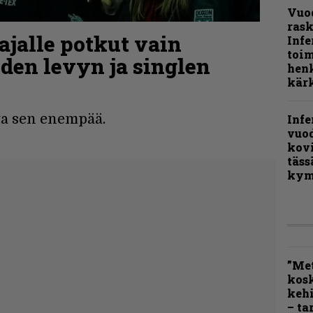
Vuo
rask
ajalle potkut vain
Infe
toi
en levyn ja singlen
henk
kärk
ta sen enempää.
Infe
vuo
kov
täss
kym
”Met
kos
kehi
– ta