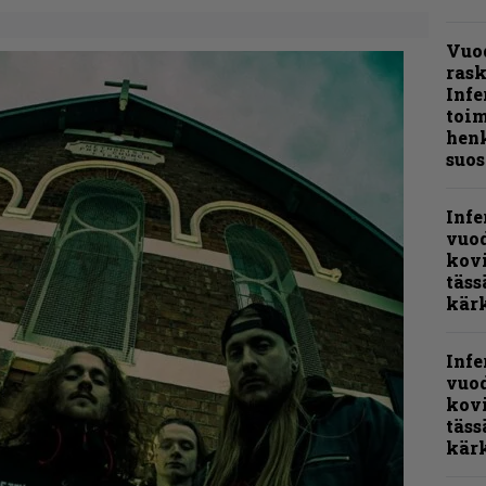
Vuo
ras
Infe
toi
henk
suos
Infe
vuo
kov
täss
kär
Infe
vuo
kov
täss
kär