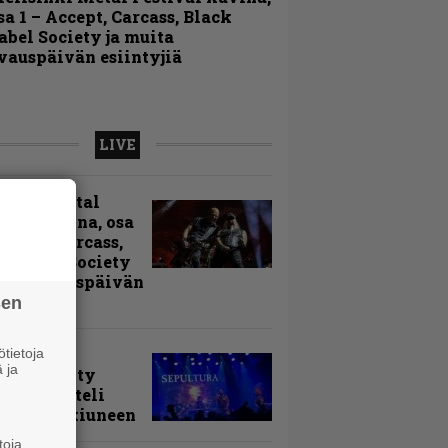
sa 1 – Accept, Carcass, Black
abel Society ja muita
vauspäivän esiintyjiä
LIVE
sinki Metal
ival kuvina, osa
Accept, Carcass,
k Label Society
uita avauspäivän
ntyjiä
sen
arvio:
tietoja
 ja
puunmyyty
stia saatteli
lturan ikiuneen
toja