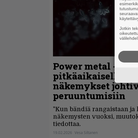
esimerkiks
tutustuma
seuraaval
käytettäv
Jotkin te
oikeutett
välilehdel
Power metal -vete
pitkäaikaiselle rum
näkemykset johtiv
peruuntumisiin
"Kun bändiä rangaistaan ja
näkemysten vuoksi, muutoks
tiedottaa.
19.02.2026
Vesa Siltanen