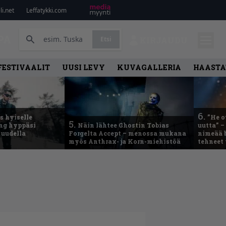
i.net
Leffatykki.com
PA
Etsi
KIRJAUDU
FESTIVAALIT
UUSI LEVY
KUVAGALLERIA
HAASTA
6.
 hyiselle
”He o
5.
ing hyppäsi
Näin lähtee Ghostin Tobias
uutta” –
 uudella
Forgelta Accept – menossa mukana
nimeää b
myös Anthrax- ja Korn-miehistöä
tehneet