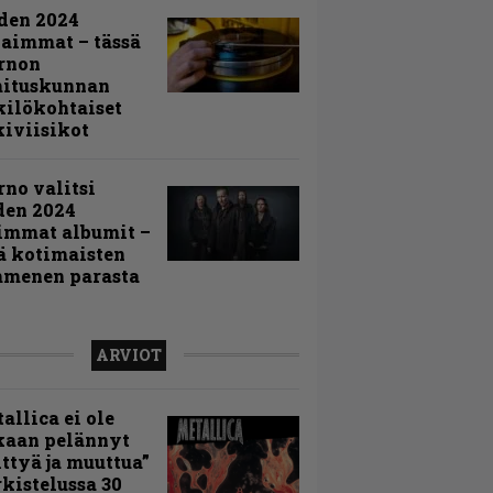
den 2024
aimmat – tässä
rnon
mituskunnan
ilökohtaiset
iviisikot
rno valitsi
den 2024
immat albumit –
ä kotimaisten
menen parasta
ARVIOT
allica ei ole
kaan pelännyt
ttyä ja muuttua”
rkistelussa 30