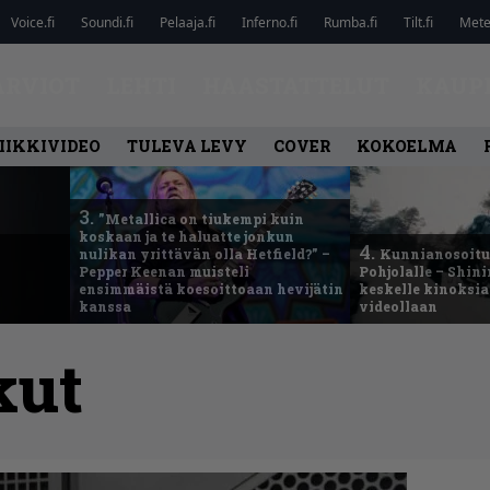
Voice.fi
Soundi.fi
Pelaaja.fi
Inferno.fi
Rumba.fi
Tilt.fi
Metel
ARVIOT
LEHTI
HAASTATTELUT
KAUP
IIKKIVIDEO
TULEVA LEVY
COVER
KOKOELMA
3.
”Metallica on tiukempi kuin
koskaan ja te haluatte jonkun
4.
nulikan yrittävän olla Hetfield?” –
Kunnianosoitus
Pepper Keenan muisteli
Pohjolalle – Shin
ensimmäistä koesoittoaan hevijätin
keskelle kinoksia
kanssa
videollaan
kut