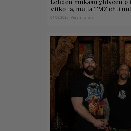
Lehden mukaan yhtyeen piti 
viikolla, mutta TMZ ehti uut
04.08.2026
Vesa Siltanen