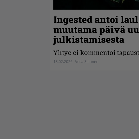
Ingested antoi laul
muutama päivä uud
julkistamisesta
Yhtye ei kommentoi tapaus
18.02.2026
Vesa Siltanen