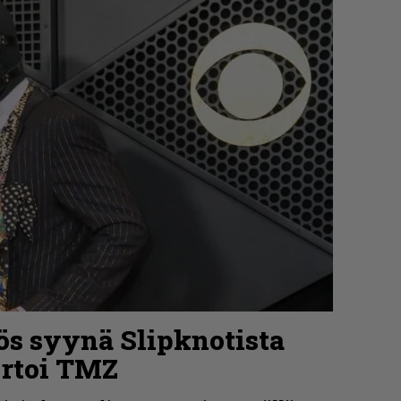
ös syynä Slipknotista
ortoi TMZ