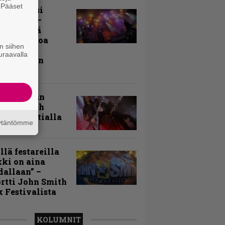
. Pääset
ki Raikasi
e
ereella –
rnon neljä
evää nostoa
n siihen
arin
uraavalla
kospäivän
yksistä
uu vanhaan
toon – Arch
my Tavastialla
äytäntömme
llä festareilla
ki on aina
allaan” –
rtti John Smith
 Festivalista
KOLUMNIT