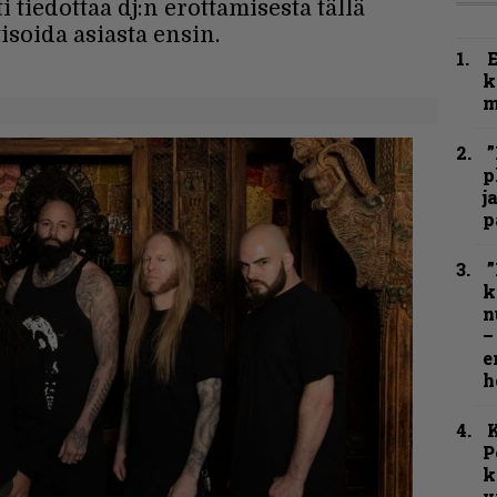
tiedottaa dj:n erottamisesta tällä
isoida asiasta ensin.
k
m
”
p
j
p
”
k
n
–
e
h
K
P
k
v