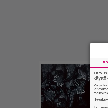
Ar
Tarvit
käytt
Me ja huo
tarjotak
mainoksi
Hyväksym
Käytämme 