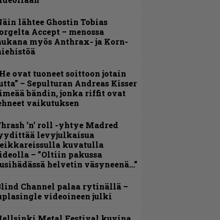
äin lähtee Ghostin Tobias
orgelta Accept – menossa
ukana myös Anthrax- ja Korn-
iehistöä
He ovat tuoneet soittoon jotain
utta” – Sepulturan Andreas Kisser
imeää bändin, jonka riffit ovat
ehneet vaikutuksen
hrash ’n’ roll -yhtye Madred
yydittää levyjulkaisua
eikkareissulla kuvatulla
ideolla – ”Oltiin pakussa
usihädässä helvetin väsyneenä…”
lind Channel palaa rytinällä –
uplasingle videoineen julki
ellsinki Metal Festival kuvina,