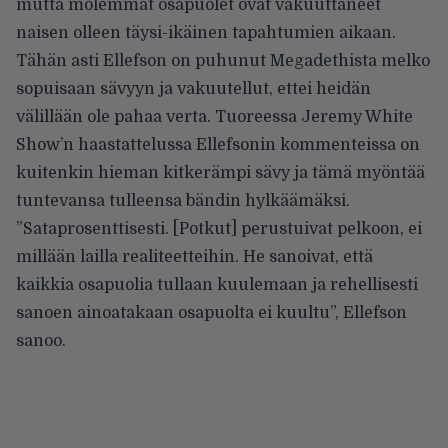
mutta molemmat osapuolet ovat vakuuttaneet
naisen olleen täysi-ikäinen tapahtumien aikaan.
Tähän asti Ellefson on puhunut Megadethista melko
sopuisaan sävyyn ja vakuutellut,
ettei heidän
välillään ole pahaa verta
. Tuoreessa Jeremy White
Show’n haastattelussa Ellefsonin kommenteissa on
kuitenkin hieman kitkerämpi sävy ja tämä myöntää
tuntevansa tulleensa bändin hylkäämäksi.
”Sataprosenttisesti. [Potkut] perustuivat pelkoon, ei
millään lailla realiteetteihin. He sanoivat, että
kaikkia osapuolia tullaan kuulemaan ja rehellisesti
sanoen ainoatakaan osapuolta ei kuultu”, Ellefson
sanoo.