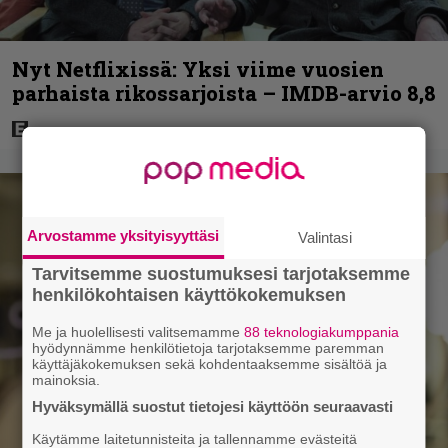
Nyt Netflixissä: Yksi viime vuosien
parhaista rikossarjoista – IMDB-arvio 8,8
Arvostamme yksityisyyttäsi
Valintasi
Tarvitsemme suostumuksesi tarjotaksemme
henkilökohtaisen käyttökokemuksen
Me ja huolellisesti valitsemamme
88 teknologiakumppania
hyödynnämme henkilötietoja tarjotaksemme paremman
käyttäjäkokemuksen sekä kohdentaaksemme sisältöä ja
mainoksia.
Hyväksymällä suostut tietojesi käyttöön seuraavasti
Käytämme laitetunnisteita ja tallennamme evästeitä