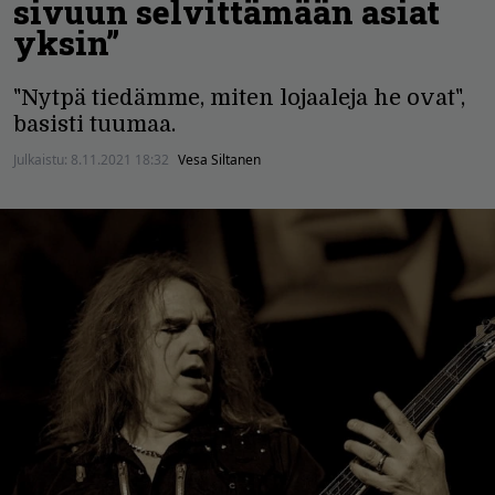
sivuun selvittämään asiat
yksin”
"Nytpä tiedämme, miten lojaaleja he ovat",
basisti tuumaa.
Julkaistu:
8.11.2021 18:32
Vesa Siltanen