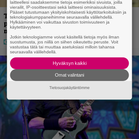
laitteellesi saadaksemme tietoja esimerkiksi sivuista, joilla
vierailit, IP-osoitteestasi sekä laitteesi ominaisuuksista.
Pääset tutustumaan yksityiskohtaisesti käyttötarkoituksiin ja
Tältä näyttää Vappu Pimiän
teknologiakumppaneihimme seuraavalla välilehdellä.
perhelomalla Portugalissa – ”Kaunis
Hylkääminen voi vaikuttaa sivuston toimivuuteen ja
käytettävyyteen.
mekko”
Jotkin teknologiamme voivat käsitellä tietoja myös ilman
suostumusta, jos niillä on siihen oikeutettu peruste. Voit
vastustaa tätä tai muuttaa asetuksiasi milloin tahansa
seuraavalla välilehdellä.
Hyväksyn kaikki
Omat valintani
Tietosuojakäytäntömme