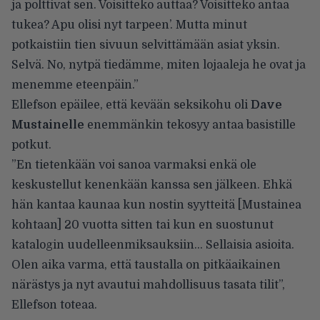
ja polttivat sen. Voisitteko auttaa? Voisitteko antaa
tukea? Apu olisi nyt tarpeen’. Mutta minut
potkaistiin tien sivuun selvittämään asiat yksin.
Selvä. No, nytpä tiedämme, miten lojaaleja he ovat ja
menemme eteenpäin.”
Ellefson epäilee, että kevään
seksikohu
oli
Dave
Mustainelle
enemmänkin tekosyy antaa basistille
potkut.
”En tietenkään voi sanoa varmaksi enkä ole
keskustellut kenenkään kanssa sen jälkeen. Ehkä
hän kantaa kaunaa kun nostin syytteitä [Mustainea
kohtaan] 20 vuotta sitten tai kun en suostunut
katalogin uudelleenmiksauksiin… Sellaisia asioita.
Olen aika varma, että taustalla on pitkäaikainen
närästys ja nyt avautui mahdollisuus tasata tilit”,
Ellefson toteaa.