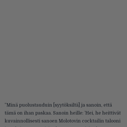
”Minä puolustauduin [syytöksiltä] ja sanoin, että
tämä on ihan paskaa. Sanoin heille: ’Hei, he heittivät
kuvainnollisesti sanoen Molotovin cocktailin talooni