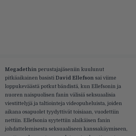
Megadethin
perustajajäseniin kuulunut
pitkäaikainen basisti
David Ellefson
sai viime
loppukeväästä
potkut
bändistä, kun Ellefsonin ja
nuoren naispuolisen fanin välisiä seksuaalisia
viestittelyjä ja taltiointeja videopuheluista, joiden
aikana osapuolet tyydyttivät toisiaan,
vuodettiin
nettiin
. Ellefsonia syytettiin alaikäisen fanin
johdattelemisesta seksuaaliseen kanssakäymiseen,