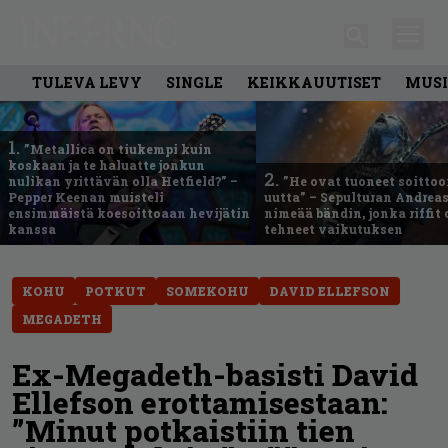
TULEVA LEVY
SINGLE
KEIKKAUUTISET
MUSI
1.
”Metallica on tiukempi kuin
koskaan ja te haluatte jonkun
2.
nulikan yrittävän olla Hetfield?” –
”He ovat tuoneet soittoo
Pepper Keenan muisteli
uutta” – Sepulturan Andreas
ensimmäistä koesoittoaan hevijätin
nimeää bändin, jonka riffit
kanssa
tehneet vaikutuksen
KOHU
POTKUT
SOMEKOHU
DAVID ELLEFSON
MEGADETH
Ex-Megadeth-basisti David
Ellefson erottamisestaan:
”Minut potkaistiin tien