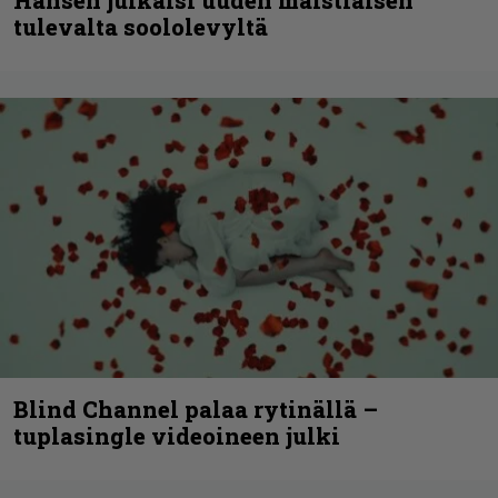
Hansen julkaisi uuden maistiaisen
tulevalta soololevyltä
Blind Channel palaa rytinällä –
tuplasingle videoineen julki