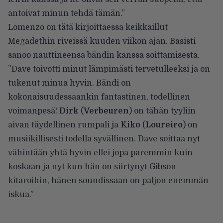
antoivat minun tehdä tämän.”
Lomenzo on tätä kirjoittaessa keikkaillut
Megadethin riveissä kuuden viikon ajan. Basisti
sanoo nauttineensa bändin kanssa soittamisesta.
”Dave toivotti minut lämpimästi tervetulleeksi ja on
tukenut minua hyvin. Bändi on
kokonaisuudessaankin fantastinen, todellinen
voimanpesä!
Dirk
(
Verbeuren
) on tähän tyyliin
aivan täydellinen rumpali ja
Kiko
(
Loureiro
) on
musiikillisesti todella syvällinen. Dave soittaa nyt
vähintään yhtä hyvin ellei jopa paremmin kuin
koskaan ja nyt kun hän on siirtynyt Gibson-
kitaroihin, hänen soundissaan on paljon enemmän
iskua.”