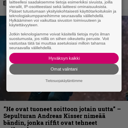
laitteellesi saadaksemme tietoja esimerkiksi sivuista, joilla
vierailit, IP-osoitteestasi sekä laitteesi ominaisuuksista.
Pääset tutustumaan yksityiskohtaisesti käyttötarkoituksiin ja
teknologiakumppaneihimme seuraavalla välilehdellä.
Hylkääminen voi vaikuttaa sivuston toimivuuteen ja
käytettävyyteen.
Jotkin teknologiamme voivat käsitellä tietoja myös ilman
suostumusta, jos niillä on siihen oikeutettu peruste. Voit
vastustaa tätä tai muuttaa asetuksiasi milloin tahansa
seuraavalla välilehdellä.
Hyväksyn kaikki
Omat valintani
Tietosuojakäytäntömme
”He ovat tuoneet soittoon jotain uutta” –
Sepulturan Andreas Kisser nimeää
bändin, jonka riffit ovat tehneet