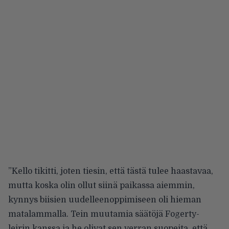
”Kello tikitti, joten tiesin, että tästä tulee haastavaa,
mutta koska olin ollut siinä paikassa aiemmin,
kynnys biisien uudelleenoppimiseen oli hieman
matalammalla. Tein muutamia säätöjä Fogerty-
leirin kanssa ja he olivat sen verran suopeita, että