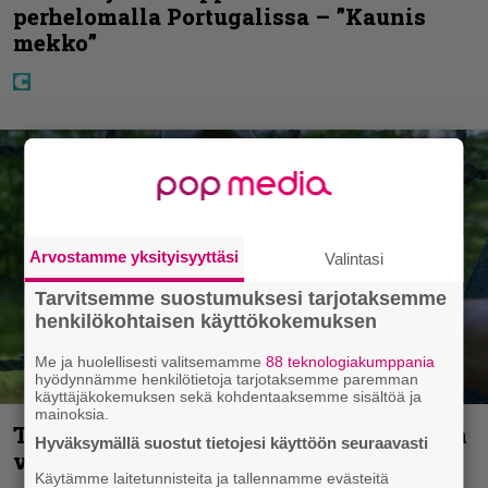
perhelomalla Portugalissa – ”Kaunis
mekko”
Arvostamme yksityisyyttäsi
Valintasi
Tarvitsemme suostumuksesi tarjotaksemme
henkilökohtaisen käyttökokemuksen
Me ja huolellisesti valitsemamme
88 teknologiakumppania
hyödynnämme henkilötietoja tarjotaksemme paremman
käyttäjäkokemuksen sekä kohdentaaksemme sisältöä ja
mainoksia.
Tuleva videopelielokuva jäi Sam Neillin
Hyväksymällä suostut tietojesi käyttöön seuraavasti
viimeiseksi rooliksi
Käytämme laitetunnisteita ja tallennamme evästeitä