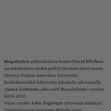
Megadethin
pitkäaikainen basisti
David Ellefson
sai
seksikohun
vuoksi
potkut
bändistä juuri ennen
yhtyeen Pohjois-Amerikan-kiertuetta.
Keikkabasistiksi
hälytettiin
pikaisella aikataululla
James Lomenzo
, joka soitti Megadethissa vuosina
2006-2010.
Viime vuodet
John Fogertyn
yhtyeessä soittanut
Lomenzo sanoo tuoreessa
Melodic.netin