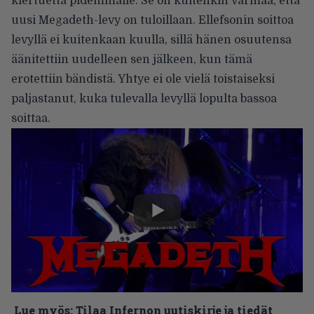
kiertuetta pidemmälle. Se on kuitenkin varmaa, että
uusi Megadeth-levy
on tuloillaan
. Ellefsonin soittoa
levyllä ei kuitenkaan kuulla, sillä hänen osuutensa
äänitettiin uudelleen
sen jälkeen, kun tämä
erotettiin bändistä. Yhtye ei ole vielä toistaiseksi
paljastanut, kuka tulevalla levyllä lopulta bassoa
soittaa.
Lue myös:
Tilaa Infernon uutiskirje ja tiedät