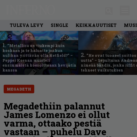
TULEVA LEVY
SINGLE
KEIKKAUUTISET
MUSI
1.
”Metallica on tiukempi kuin
koskaan ja te haluatte jonkun
2.
nulikan yrittävän olla Hetfield?” –
”He ovat tuoneet soittoo
Pepper Keenan muisteli
uutta” – Sepulturan Andreas
ensimmäistä koesoittoaan hevijätin
nimeää bändin, jonka riffit
kanssa
tehneet vaikutuksen
MEGADETH
Megadethiin palannut
James Lomenzo ei ollut
varma, ottaako pestiä
vastaan – puhelu Dave