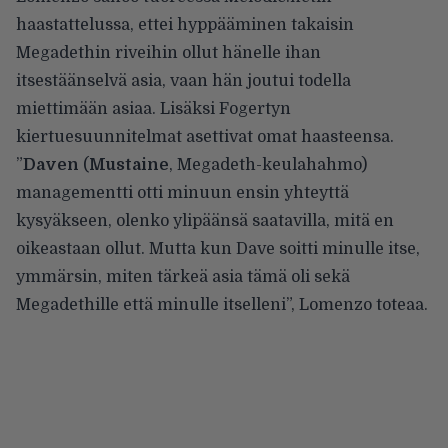
haastattelussa
, ettei hyppääminen takaisin
Megadethin riveihin ollut hänelle ihan
itsestäänselvä asia, vaan hän joutui todella
miettimään asiaa. Lisäksi Fogertyn
kiertuesuunnitelmat asettivat omat haasteensa.
”
Daven
(
Mustaine
, Megadeth-keulahahmo)
managementti otti minuun ensin yhteyttä
kysyäkseen, olenko ylipäänsä saatavilla, mitä en
oikeastaan ollut. Mutta kun Dave soitti minulle itse,
ymmärsin, miten tärkeä asia tämä oli sekä
Megadethille että minulle itselleni”, Lomenzo toteaa.