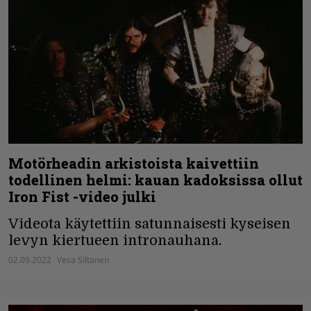
Motörheadin arkistoista kaivettiin
todellinen helmi: kauan kadoksissa ollut
Iron Fist -video julki
Videota käytettiin satunnaisesti kyseisen
levyn kiertueen intronauhana.
02.09.2022
Vesa Siltanen