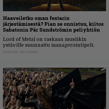
Haaveiletko oman festarin
järjestämisestä? Pian se onnistuu, kiitos
Sabatonin Pär Sundströmin peliyhtiön
Lord of Metal on raskaan musiikin
ystäville suunnattu managerointipeli.
29.08.2024
Vesa Siltanen