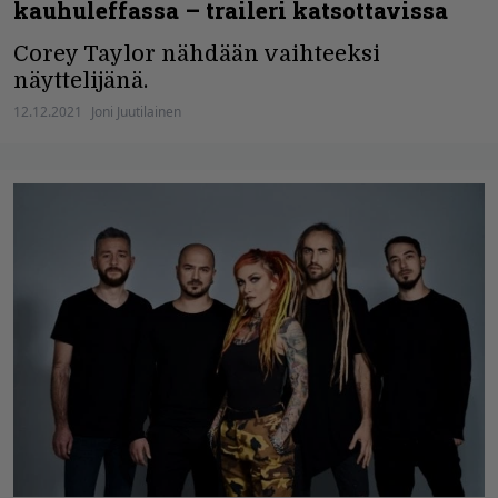
kauhuleffassa – traileri katsottavissa
Corey Taylor nähdään vaihteeksi
näyttelijänä.
12.12.2021
Joni Juutilainen