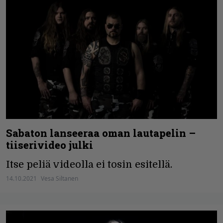
Sabaton lanseeraa oman lautapelin –
tiiserivideo julki
Itse peliä videolla ei tosin esitellä.
14.10.2021
Vesa Siltanen