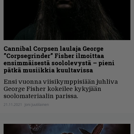
Cannibal Corpsen laulaja George
”Corpsegrinder” Fisher ilmoittaa
ensimmäisestä soololevystä – pieni
pätkä musiikkia kuultavissa
Ensi vuonna viisikymppisiään juhliva
George Fisher kokeilee kykyjään
soolomateriaalin parissa.
21.11.2021
Joni Juutilainen