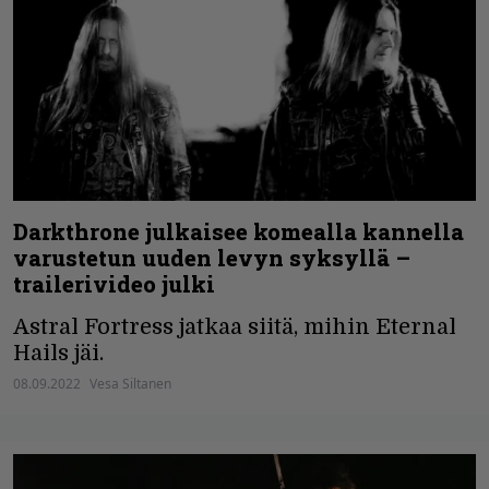
Darkthrone julkaisee komealla kannella
varustetun uuden levyn syksyllä –
trailerivideo julki
Astral Fortress jatkaa siitä, mihin Eternal
Hails jäi.
08.09.2022
Vesa Siltanen