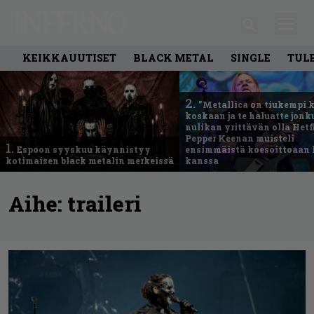
KEIKKAUUTISET
BLACK METAL
SINGLE
TUL
2.
”Metallica on tiukempi 
koskaan ja te haluatte jonk
nulikan yrittävän olla Hetfi
Pepper Keenan muisteli
1.
Espoon syyskuu käynnistyy
ensimmäistä koesoittoaan 
kotimaisen black metalin merkeissä
kanssa
Aihe:
traileri