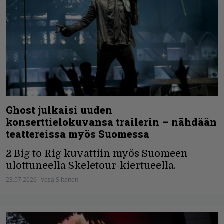
Ghost julkaisi uuden
konserttielokuvansa trailerin – nähdään
teattereissa myös Suomessa
2 Big to Rig kuvattiin myös Suomeen
ulottuneella Skeletour-kiertueella.
23.07.2026
Vesa Siltanen