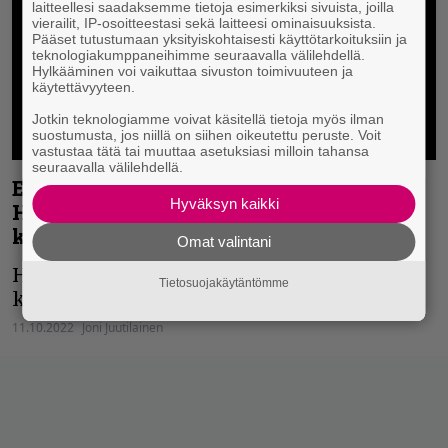
laitteellesi saadaksemme tietoja esimerkiksi sivuista, joilla
vierailit, IP-osoitteestasi sekä laitteesi ominaisuuksista.
Pääset tutustumaan yksityiskohtaisesti käyttötarkoituksiin ja
teknologiakumppaneihimme seuraavalla välilehdellä.
Hylkääminen voi vaikuttaa sivuston toimivuuteen ja
käytettävyyteen.
Jotkin teknologiamme voivat käsitellä tietoja myös ilman
suostumusta, jos niillä on siihen oikeutettu peruste. Voit
vastustaa tätä tai muuttaa asetuksiasi milloin tahansa
seuraavalla välilehdellä.
Entinen Tribulation-kitaristi Jonathan
Hyväksyn kaikki
Hultén julkaisee uuden albumin – mies
keikkailee pian Suomessa
Omat valintani
Hulténin tuleva albumi on syntynyt
Tietosuojakäytäntömme
kokeilullisissa merkeissä.
11.10.2022
Joni Juutilainen