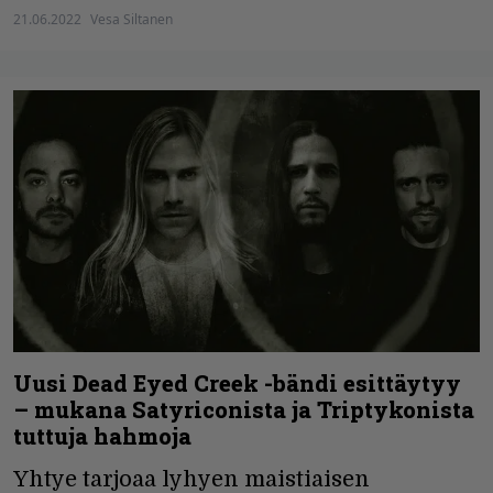
21.06.2022
Vesa Siltanen
Uusi Dead Eyed Creek -bändi esittäytyy
– mukana Satyriconista ja Triptykonista
tuttuja hahmoja
Yhtye tarjoaa lyhyen maistiaisen