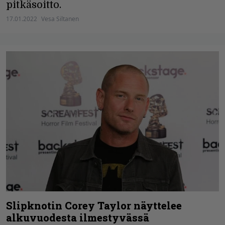
pitkäsoitto.
17.01.2022
Vesa Siltanen
Slipknotin Corey Taylor näyttelee
alkuvuodesta ilmestyvässä