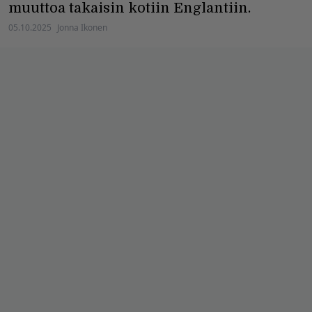
muuttoa takaisin kotiin Englantiin.
05.10.2025
Jonna Ikonen