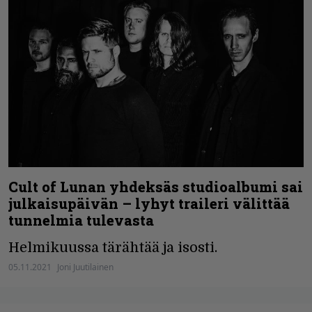
Cult of Lunan yhdeksäs studioalbumi sai
julkaisupäivän – lyhyt traileri välittää
tunnelmia tulevasta
Helmikuussa tärähtää ja isosti.
05.11.2021
Joni Juutilainen