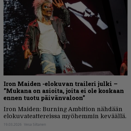
Iron Maiden -elokuvan traileri julki –
”Mukana on asioita, joita ei ole koskaan
ennen tuotu päivänvaloon”
Iron Maiden: Burning Ambition nähdään
elokuvateattereissa myöhemmin keväällä.
19.03.2026
Vesa Siltanen