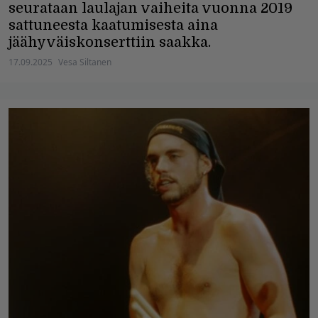
seurataan laulajan vaiheita vuonna 2019
sattuneesta kaatumisesta aina
jäähyväiskonserttiin saakka.
17.09.2025
Vesa Siltanen