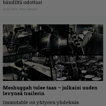
bändiltä odottaa!
22.02.2022
Vesa Siltanen
Meshuggah tulee taas – julkaisi uuden
levynsä trailerin
Immutable on yhtyeen yhdeksäs