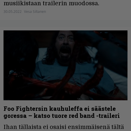
musiikistaan trailerin muodossa.
30.05.2022
Vesa Siltanen
Foo Fightersin kauhuleffa ei säästele
goressa – katso tuore red band -traileri
Ihan tällaista ei osaisi ensimmäisenä tältä