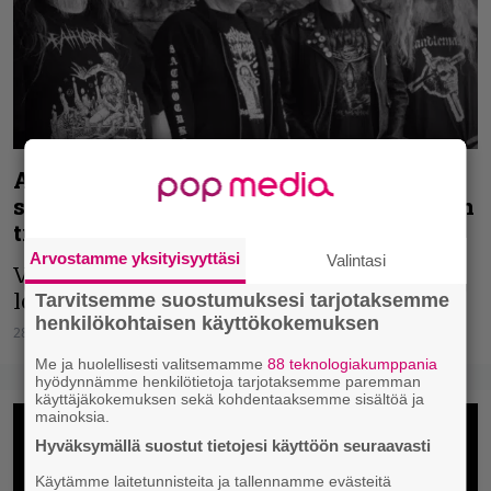
Autopsy julkaisi brutaalin ja hurmeisen
singlen – lyriikkavideo ja tulevan levyn
traileri katsottavissa
Arvostamme yksityisyyttäsi
Valintasi
Verta ja suolenpätkiä lentää taas
Tarvitsemme suostumuksesi tarjotaksemme
lokakuussa.
henkilökohtaisen käyttökokemuksen
28.09.2023
Vesa Siltanen
Me ja huolellisesti valitsemamme
88 teknologiakumppania
hyödynnämme henkilötietoja tarjotaksemme paremman
käyttäjäkokemuksen sekä kohdentaaksemme sisältöä ja
mainoksia.
Hyväksymällä suostut tietojesi käyttöön seuraavasti
Käytämme laitetunnisteita ja tallennamme evästeitä