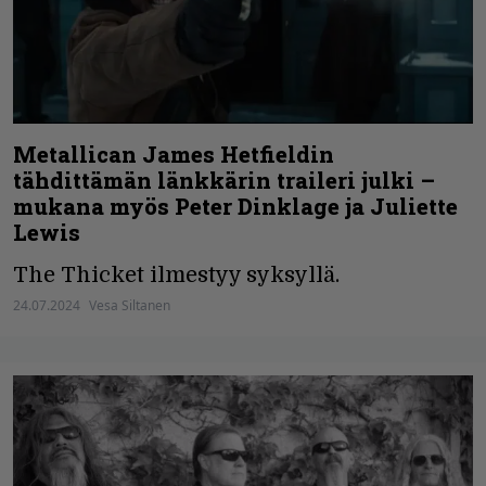
Metallican James Hetfieldin
tähdittämän länkkärin traileri julki –
mukana myös Peter Dinklage ja Juliette
Lewis
The Thicket ilmestyy syksyllä.
24.07.2024
Vesa Siltanen