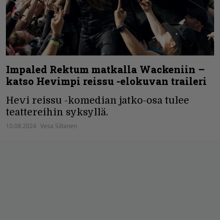
Impaled Rektum matkalla Wackeniin –
katso Hevimpi reissu -elokuvan traileri
Hevi reissu -komedian jatko-osa tulee
teattereihin syksyllä.
10.08.2024
Vesa Siltanen