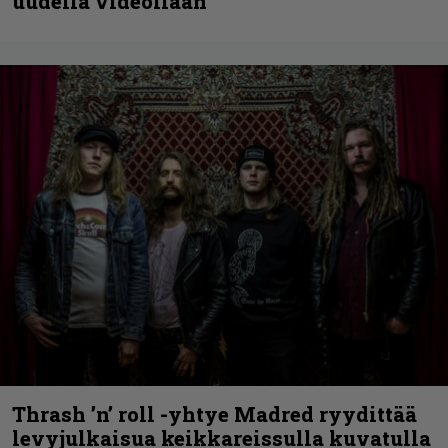
uudella videollaan
Thrash ’n’ roll -yhtye Madred ryydittää
levyjulkaisua keikkareissulla kuvatulla