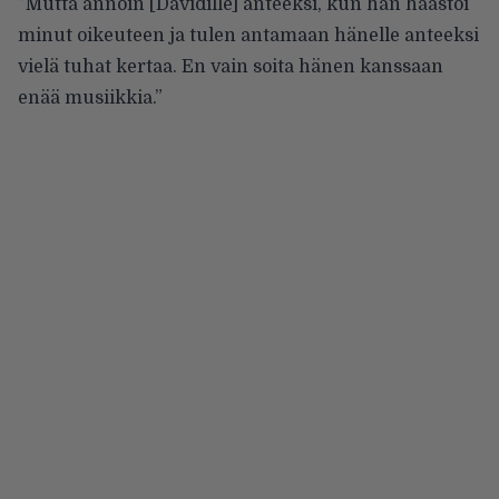
”Mutta annoin [Davidille] anteeksi, kun hän
haastoi
minut oikeuteen
ja tulen antamaan hänelle anteeksi
vielä tuhat kertaa. En vain soita hänen kanssaan
enää musiikkia.”