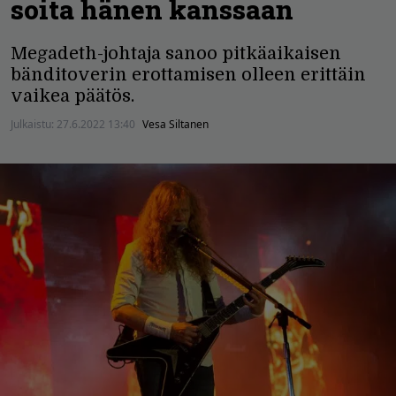
soita hänen kanssaan
Megadeth-johtaja sanoo pitkäaikaisen
bänditoverin erottamisen olleen erittäin
vaikea päätös.
Julkaistu:
27.6.2022 13:40
Vesa Siltanen