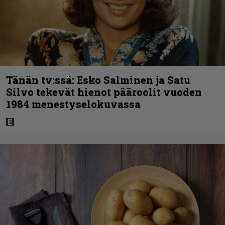
Tänän tv:ssä: Esko Salminen ja Satu
Silvo tekevät hienot pääroolit vuoden
1984 menestyselokuvassa