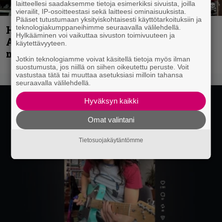
laitteellesi saadaksemme tietoja esimerkiksi sivuista, joilla
vierailit, IP-osoitteestasi sekä laitteesi ominaisuuksista.
Pääset tutustumaan yksityiskohtaisesti käyttötarkoituksiin ja
teknologiakumppaneihimme seuraavalla välilehdellä.
Hellsinki Metal Festival kuvina, osa 1 –
Hylkääminen voi vaikuttaa sivuston toimivuuteen ja
Accept, Carcass, Black Label Society ja
käytettävyyteen.
muita avauspäivän esiintyjiä
Jotkin teknologiamme voivat käsitellä tietoja myös ilman
suostumusta, jos niillä on siihen oikeutettu peruste. Voit
vastustaa tätä tai muuttaa asetuksiasi milloin tahansa
seuraavalla välilehdellä.
Hyväksyn kaikki
Omat valintani
Tietosuojakäytäntömme