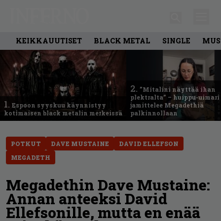
KEIKKAUUTISET
BLACK METAL
SINGLE
MUS
2.
”Mitalini näyttää ihan
plektralta” – huippu-uimari
1.
Espoon syyskuu käynnistyy
jamittelee Megadethiä
kotimaisen black metalin merkeissä
palkinnollaan
POTKUT
DAVE MUSTAINE
DAVID ELLEFSON
MEGADETH
Megadethin Dave Mustaine:
Annan anteeksi David
Ellefsonille, mutta en enää