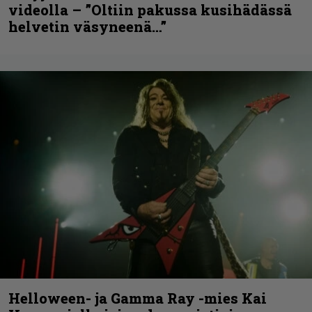
videolla – ”Oltiin pakussa kusihädässä
helvetin väsyneenä…”
Helloween- ja Gamma Ray -mies Kai