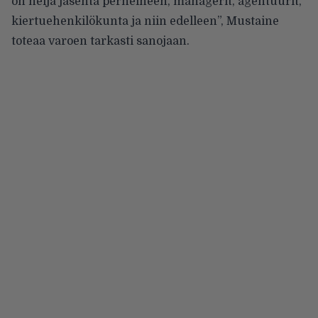
on neljä jäsentä perheineen, managerit, agentuurit,
kiertuehenkilökunta ja niin edelleen”, Mustaine
toteaa varoen tarkasti sanojaan.