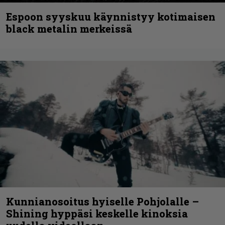
Espoon syyskuu käynnistyy kotimaisen
black metalin merkeissä
Kunnianosoitus hyiselle Pohjolalle –
Shining hyppäsi keskelle kinoksia