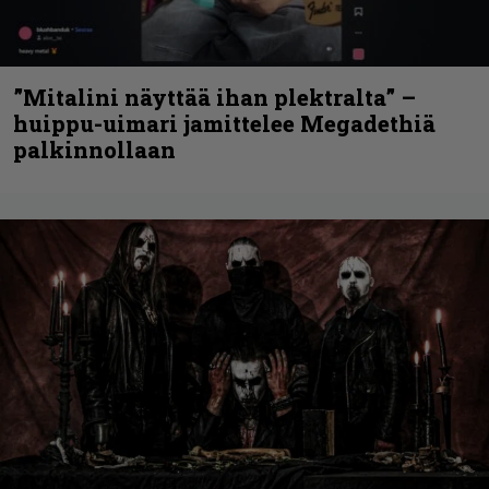
”Mitalini näyttää ihan plektralta” –
huippu-uimari jamittelee Megadethiä
palkinnollaan