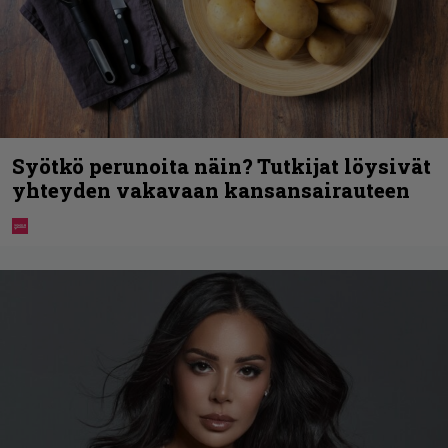
Syötkö perunoita näin? Tutkijat löysivät
yhteyden vakavaan kansansairauteen