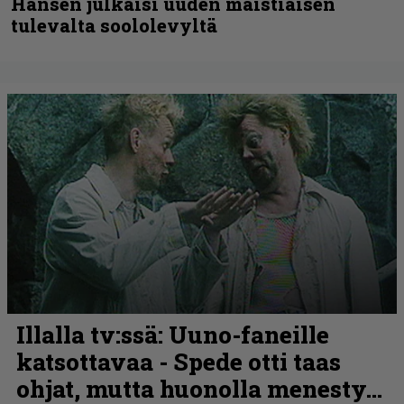
Hansen julkaisi uuden maistiaisen
tulevalta soololevyltä