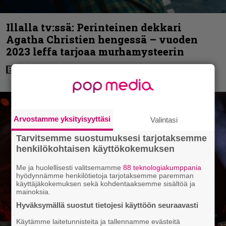
Illalla tv:ssä: Perinteinen dekkari
Agatha Christien hengessä – vuoden
2023 leffa tarjoaa murhamysteerin
Arvostamme yksityisyyttäsi
Valintasi
Tarvitsemme suostumuksesi tarjotaksemme
henkilökohtaisen käyttökokemuksen
Me ja huolellisesti valitsemamme
88 teknologiakumppania
hyödynnämme henkilötietoja tarjotaksemme paremman
käyttäjäkokemuksen sekä kohdentaaksemme sisältöä ja
mainoksia.
Hyväksymällä suostut tietojesi käyttöön seuraavasti
Käytämme laitetunnisteita ja tallennamme evästeitä