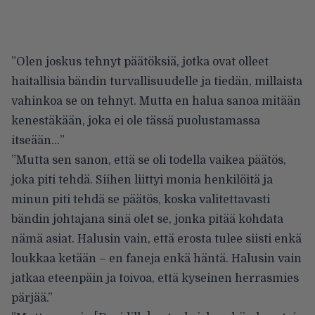
”Olen joskus tehnyt päätöksiä, jotka ovat olleet
haitallisia bändin turvallisuudelle ja tiedän, millaista
vahinkoa se on tehnyt. Mutta en halua sanoa mitään
kenestäkään, joka ei ole tässä puolustamassa
itseään…”
”Mutta sen sanon, että se oli todella vaikea päätös,
joka piti tehdä. Siihen liittyi monia henkilöitä ja
minun piti tehdä se päätös, koska valitettavasti
bändin johtajana sinä olet se, jonka pitää kohdata
nämä asiat. Halusin vain, että erosta tulee siisti enkä
loukkaa ketään – en faneja enkä häntä. Halusin vain
jatkaa eteenpäin ja toivoa, että kyseinen herrasmies
pärjää.”