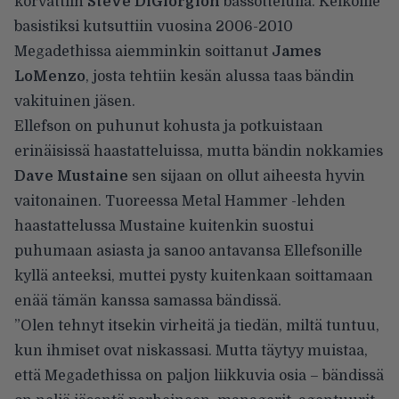
korvattiin
Steve DiGiorgion
bassottelulla. Keikoille
basistiksi kutsuttiin vuosina 2006-2010
Megadethissa aiemminkin soittanut
James
LoMenzo
, josta tehtiin kesän alussa taas bändin
vakituinen jäsen
.
Ellefson
on puhunut kohusta ja potkuistaan
erinäisissä haastatteluissa, mutta bändin nokkamies
Dave Mustaine
sen sijaan on ollut aiheesta hyvin
vaitonainen. Tuoreessa
Metal Hammer -lehden
haastattelussa
Mustaine kuitenkin suostui
puhumaan asiasta ja sanoo antavansa Ellefsonille
kyllä anteeksi, muttei pysty kuitenkaan soittamaan
enää tämän kanssa samassa bändissä.
”Olen tehnyt itsekin virheitä ja tiedän, miltä tuntuu,
kun ihmiset ovat niskassasi. Mutta täytyy muistaa,
että Megadethissa on paljon liikkuvia osia – bändissä