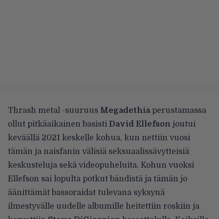
Thrash metal -suuruus
Megadethia
perustamassa
ollut pitkäaikainen basisti
David Ellefson
joutui
keväällä 2021 keskelle
kohua
, kun nettiin vuosi
tämän ja naisfanin välisiä seksuaalissävytteisiä
keskusteluja sekä videopuheluita. Kohun vuoksi
Ellefson sai lopulta
potkut bändistä
ja tämän jo
äänittämät bassoraidat
tulevana syksynä
ilmestyvälle uudelle albumille
heitettiin roskiin ja