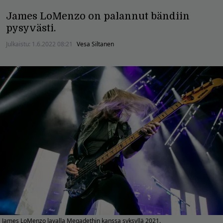
James LoMenzo on palannut bändiin
pysyvästi.
Julkaistu:
1.6.2022 08:21
Vesa Siltanen
James LoMenzo lavalla Megadethin kanssa syksyllä 2021.