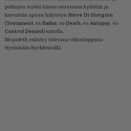
potkujen myötä hänen osuutensa hylättiin ja
korvattiin
apuun hälytetyn
Steve Di Giorgion
(
Testament
, ex-
Sadus
, ex-
Death
, ex-
Autopsy
, ex-
Control Denied
) soitolla.
Megadeth esiintyy tulevana viikonloppuna
Hyvinkään Rockfesteillä.