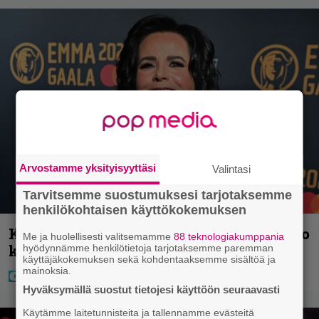
Arvostamme yksityisyyttäsi
Valintasi
Tarvitsemme suostumuksesi tarjotaksemme
henkilökohtaisen käyttökokemuksen
Kaija Koolta ikävä ilmoitus – Juha Tapio
Me ja huolellisesti valitsemamme
88 teknologiakumppania
kiirehti apuun
hyödynnämme henkilötietoja tarjotaksemme paremman
käyttäjäkokemuksen sekä kohdentaaksemme sisältöä ja
mainoksia.
Hyväksymällä suostut tietojesi käyttöön seuraavasti
Käytämme laitetunnisteita ja tallennamme evästeitä