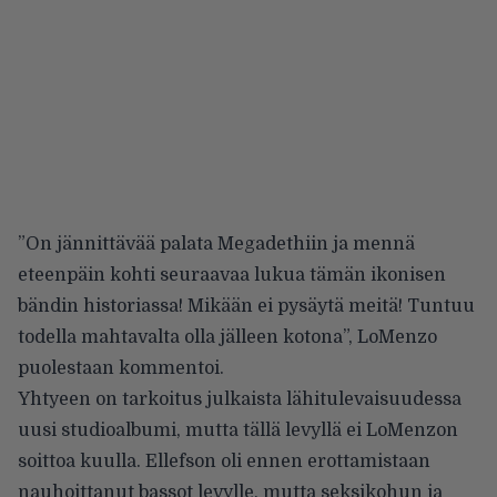
”On jännittävää palata Megadethiin ja mennä
eteenpäin kohti seuraavaa lukua tämän ikonisen
bändin historiassa! Mikään ei pysäytä meitä! Tuntuu
todella mahtavalta olla jälleen kotona”, LoMenzo
puolestaan kommentoi.
Yhtyeen on tarkoitus julkaista lähitulevaisuudessa
uusi studioalbumi, mutta tällä levyllä ei LoMenzon
soittoa kuulla. Ellefson oli ennen erottamistaan
nauhoittanut bassot levylle, mutta
seksikohun
ja