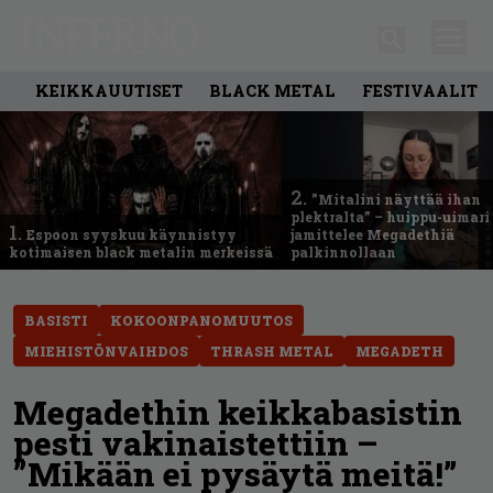
KEIKKAUUTISET
BLACK METAL
FESTIVAALIT
2.
”Mitalini näyttää ihan
plektralta” – huippu-uimari
1.
Espoon syyskuu käynnistyy
jamittelee Megadethiä
kotimaisen black metalin merkeissä
palkinnollaan
BASISTI
KOKOONPANOMUUTOS
MIEHISTÖNVAIHDOS
THRASH METAL
MEGADETH
Megadethin keikkabasistin
pesti vakinaistettiin –
”Mikään ei pysäytä meitä!”