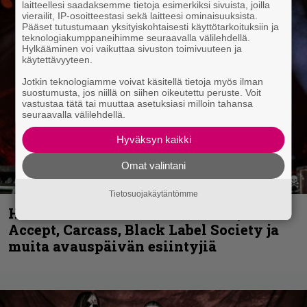
laitteellesi saadaksemme tietoja esimerkiksi sivuista, joilla
vierailit, IP-osoitteestasi sekä laitteesi ominaisuuksista.
Pääset tutustumaan yksityiskohtaisesti käyttötarkoituksiin ja
teknologiakumppaneihimme seuraavalla välilehdellä.
Hylkääminen voi vaikuttaa sivuston toimivuuteen ja
käytettävyyteen.
Jotkin teknologiamme voivat käsitellä tietoja myös ilman
suostumusta, jos niillä on siihen oikeutettu peruste. Voit
vastustaa tätä tai muuttaa asetuksiasi milloin tahansa
seuraavalla välilehdellä.
Hyväksyn kaikki
Omat valintani
Tietosuojakäytäntömme
Hellsinki Metal Festival kuvina, osa 1 –
Accept, Carcass, Black Label Society ja
muita avauspäivän esiintyjiä