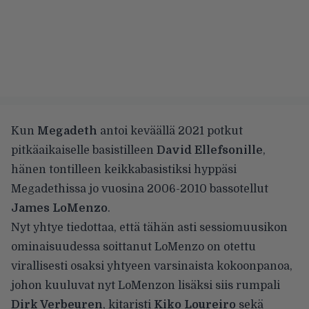
Kun
Megadeth
antoi keväällä 2021
potkut
pitkäaikaiselle basistilleen
David Ellefsonille
,
hänen tontilleen
keikkabasistiksi hyppäsi
Megadethissa jo vuosina 2006-2010 bassotellut
James LoMenzo
.
Nyt
yhtye tiedottaa
, että tähän asti sessiomuusikon
ominaisuudessa soittanut LoMenzo on otettu
virallisesti osaksi yhtyeen varsinaista kokoonpanoa,
johon kuuluvat nyt LoMenzon lisäksi siis rumpali
Dirk Verbeuren
, kitaristi
Kiko Loureiro
sekä