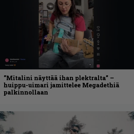
”Mitalini näyttää ihan plektralta” –
huippu-uimari jamittelee Megadethiä
palkinnollaan