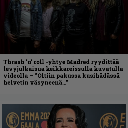
Thrash ’n’ roll -yhtye Madred ryydittää
levyjulkaisua keikkareissulla kuvatulla
videolla – ”Oltiin pakussa kusihädässä
helvetin väsyneenä…”