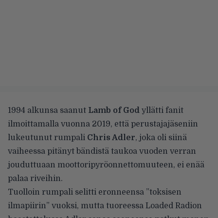
1994 alkunsa saanut
Lamb of God
yllätti fanit
ilmoittamalla vuonna 2019, että perustajajäseniin
lukeutunut rumpali
Chris Adler
, joka oli siinä
vaiheessa pitänyt bändistä taukoa vuoden verran
jouduttuaan moottoripyröonnettomuuteen, ei enää
palaa riveihin.
Tuolloin rumpali selitti eronneensa ”toksisen
ilmapiirin” vuoksi, mutta tuoreessa Loaded Radion