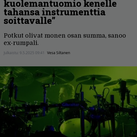
kuolemantuomio kenelle
tahansa instrumenttia
soittavalle”
Potkut olivat monen osan summa, sanoo
ex-rumpali.
Julkaistu:
9.5.2025 09:41
Vesa Siltanen