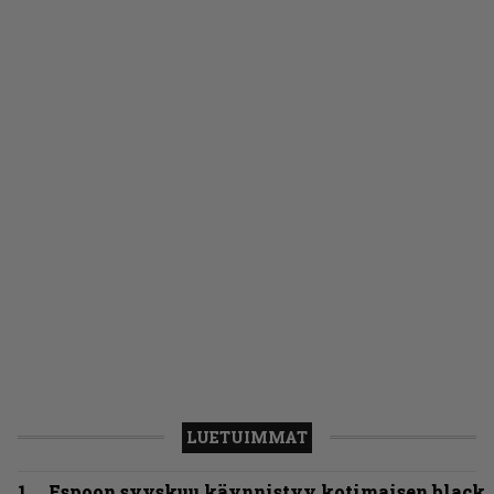
LUETUIMMAT
Espoon syyskuu käynnistyy kotimaisen black