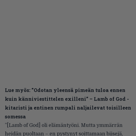
Lue myös:
”Odotan yleensä pimeän tuloa ennen
kuin känniviestittelen exilleni” – Lamb of God -
kitaristi ja entinen rumpali naljailevat toisilleen
somessa
”[Lamb of God] oli elämäntyöni. Mutta ymmärrän
heidän puoltaan – en pystynyt soittamaan biisejä,