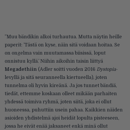
”Muu bändikin alkoi turhautua. Mutta näytin heille
paperit: ’Tästä on kyse, näin sitä voidaan hoitaa. Se
on ongelma vain muutamassa biisissä, loput
onnistuu kyllä.’ Niihin aikoihin taisin liittyä
Megadethiin
(Adler soitti vuoden 2016
Dystopia
-
levyllä ja sitä seuranneella kiertueella), joten
tunnelma oli hyvin kireänä. Ja jos tunnet bändiä,
tiedät, ettemme koskaan olleet mikään parhaiten
yhdessä toimiva ryhmä, joten siitä, joka ei ollut
huoneessa, puhuttiin usein pahaa. Kaikkien näiden
asioiden yhdistelmä ajoi heidät lopulta pisteeseen,
jossa he eivät enää jaksaneet enkä minä ollut