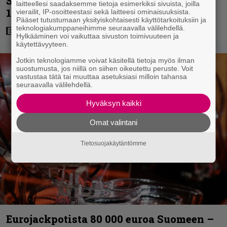
Silvo tekevät hienot pääroolit vuoden
laitteellesi saadaksemme tietoja esimerkiksi sivuista, joilla
1984 menestyselokuvassa
vierailit, IP-osoitteestasi sekä laitteesi ominaisuuksista.
Pääset tutustumaan yksityiskohtaisesti käyttötarkoituksiin ja
teknologiakumppaneihimme seuraavalla välilehdellä.
Hylkääminen voi vaikuttaa sivuston toimivuuteen ja
käytettävyyteen.
Jotkin teknologiamme voivat käsitellä tietoja myös ilman
suostumusta, jos niillä on siihen oikeutettu peruste. Voit
vastustaa tätä tai muuttaa asetuksiasi milloin tahansa
seuraavalla välilehdellä.
Hyväksyn kaikki
Omat valintani
Tietosuojakäytäntömme
Eurojackpotista 80 000 euroa Suomeen –