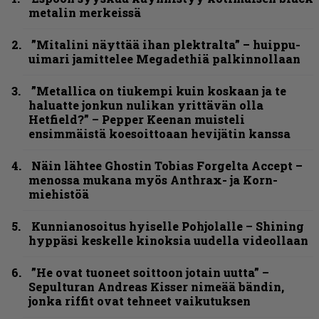
metalin merkeissä
”Mitalini näyttää ihan plektralta” – huippu-
uimari jamittelee Megadethiä palkinnollaan
”Metallica on tiukempi kuin koskaan ja te
haluatte jonkun nulikan yrittävän olla
Hetfield?” – Pepper Keenan muisteli
ensimmäistä koesoittoaan hevijätin kanssa
Näin lähtee Ghostin Tobias Forgelta Accept –
menossa mukana myös Anthrax- ja Korn-
miehistöä
Kunnianosoitus hyiselle Pohjolalle – Shining
hyppäsi keskelle kinoksia uudella videollaan
”He ovat tuoneet soittoon jotain uutta” –
Sepulturan Andreas Kisser nimeää bändin,
jonka riffit ovat tehneet vaikutuksen