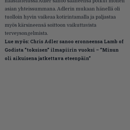
haastattelussa Adler sanoo saaneensa potkut monen
asian yhteissummana. Adlerin mukaan hänellä oli
tuolloin hyvin vaikeaa kotirintamalla ja paljastaa
myös kärsineensä soittoon vaikuttavista
terveysongelmista.
Lue myös:
Chris Adler sanoo eronneensa Lamb of
Godista ”toksisen” ilmapiirin vuoksi – ”Minun
oli aikuisena jatkettava eteenpäin”