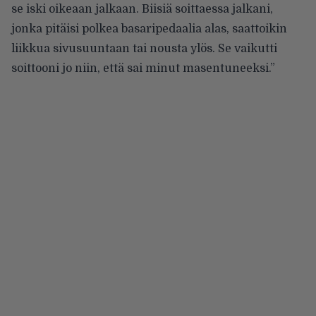
se iski oikeaan jalkaan. Biisiä soittaessa jalkani,
jonka pitäisi polkea basaripedaalia alas, saattoikin
liikkua sivusuuntaan tai nousta ylös. Se vaikutti
soittooni jo niin, että sai minut masentuneeksi.”