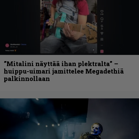
”Mitalini näyttää ihan plektralta” –
huippu-uimari jamittelee Megadethiä
palkinnollaan