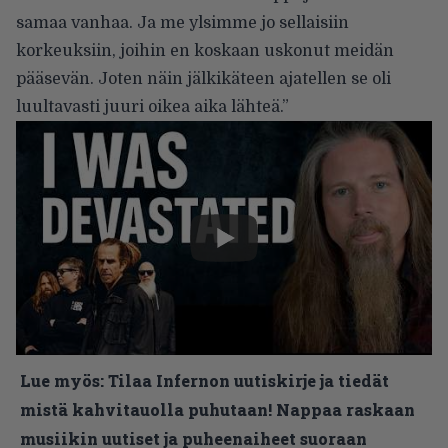
samaa vanhaa. Ja me ylsimme jo sellaisiin
korkeuksiin, joihin en koskaan uskonut meidän
pääsevän. Joten näin jälkikäteen ajatellen se oli
luultavasti juuri oikea aika lähteä.”
Lue myös:
Tilaa Infernon uutiskirje ja tiedät
mistä kahvitauolla puhutaan! Nappaa raskaan
musiikin uutiset ja puheenaiheet suoraan