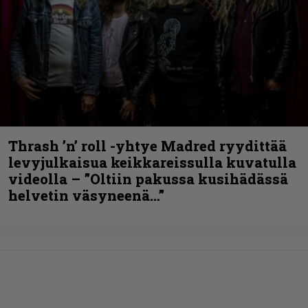
Thrash ’n’ roll -yhtye Madred ryydittää
levyjulkaisua keikkareissulla kuvatulla
videolla – ”Oltiin pakussa kusihädässä
helvetin väsyneenä…”