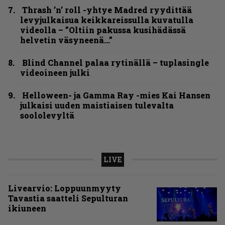
Thrash ’n’ roll -yhtye Madred ryydittää
levyjulkaisua keikkareissulla kuvatulla
videolla – ”Oltiin pakussa kusihädässä
helvetin väsyneenä…”
Blind Channel palaa rytinällä – tuplasingle
videoineen julki
Helloween- ja Gamma Ray -mies Kai Hansen
julkaisi uuden maistiaisen tulevalta
soololevyltä
LIVE
Livearvio: Loppuunmyyty
Tavastia saatteli Sepulturan
ikiuneen