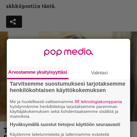
sähköpostiin tästä.
Arvostamme yksityisyyttäsi
Valintasi
Tarvitsemme suostumuksesi tarjotaksemme
henkilökohtaisen käyttökokemuksen
Me ja huolellisesti valitsemamme
88 teknologiakumppania
hyödynnämme henkilötietoja tarjotaksemme paremman
käyttäjäkokemuksen sekä kohdentaaksemme sisältöä ja
mainoksia.
Hyväksymällä suostut tietojesi käyttöön seuraavasti
Tänän tv:ssä: Esko Salminen ja Satu
Käytämme laitetunnisteita ja tallennamme evästeitä