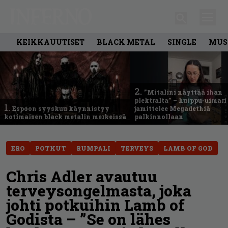
KEIKKAUUTISET
BLACK METAL
SINGLE
MUS
2.
”Mitalini näyttää ihan
plektralta” – huippu-uimari
1.
Espoon syyskuu käynnistyy
jamittelee Megadethiä
kotimaisen black metalin merkeissä
palkinnollaan
ERO
POTKUT
RUMPALI
TERVEYS
LAMB OF GOD
Chris Adler avautuu
terveysongelmasta, joka
johti potkuihin Lamb of
Godista – ”Se on lähes