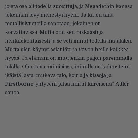
joista osa oli todella suosittuja, ja Megadethin kanssa
tekemäni levy menestyi hyvin. Ja kuten aina
metallisivustoilla sanotaan, jokainen on
korvattavissa. Mutta otin sen raskaasti ja
henkilökohtaisesti ja se veti minut todella matalaksi.
Mutta olen käynyt asiat läpi ja toivon heille kaikkea
hyvää. Ja elämäni on muutenkin paljon paremmalla
tolalla. Olen taas naimisissa, minulla on kolme teini-
ikäistä lasta, mukava talo, koiria ja kissoja ja
Firstborne
-yhtyeeni pitää minut kiireisenä”, Adler
sanoo.