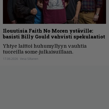
Ilouutisia Faith No Moren ystäville:
basisti Billy Gould vahvisti spekulaatiot
Yhtye laittoi huhumyllyyn vauhtia
tuoreilla some-julkaisuillaan.
17.06.2026
Vesa Siltanen