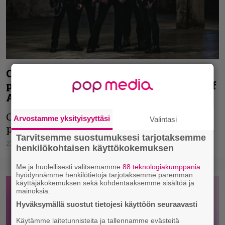
Charon julkaisi uutta musiikkia
paluukeikkojen tueksi – kuuntele Fall of
Angels
Charon tekee viikonloppuna odotetun
Arvostamme yksityisyyttäsi
Valintasi
paluun lavoille.
Tarvitsemme suostumuksesi tarjotaksemme
27.08.2025
Vesa Siltanen
henkilökohtaisen käyttökokemuksen
Me ja huolellisesti valitsemamme
88 teknologiakumppania
hyödynnämme henkilötietoja tarjotaksemme paremman
käyttäjäkokemuksen sekä kohdentaaksemme sisältöä ja
mainoksia.
Hyväksymällä suostut tietojesi käyttöön seuraavasti
Käytämme laitetunnisteita ja tallennamme evästeitä