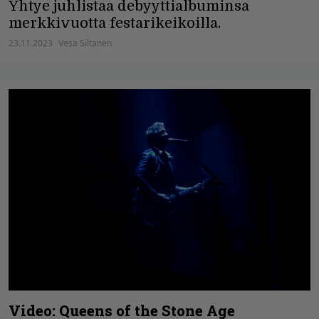
Yhtye juhlistaa debyyttialbuminsa
merkkivuotta festarikeikoilla.
23.11.2023
Vesa Siltanen
Video: Queens of the Stone Age