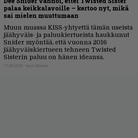
Dee Snider vannoi, ettei Twisted Sister
palaa keikkalavoille – kertoo nyt, mikä
sai mielen muuttumaan
Muun muassa KISS-yhtyettä tämän useista
jäähyväis- ja paluukiertueista haukkunut
Snider myöntää, että vuonna 2016
jäähyväiskiertueen tehneen Twisted
Sisterin paluu on hänen ideansa.
11.09.2025
Vesa Siltanen