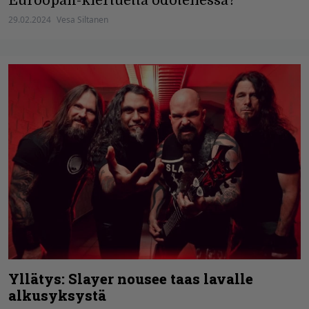
Euroopan-kiertuetta odotellessa?
29.02.2024
Vesa Siltanen
Yllätys: Slayer nousee taas lavalle
alkusyksystä