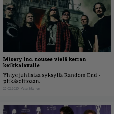
Misery Inc. nousee vielä kerran
keikkalavalle
Yhtye juhlistaa syksyllä Random End -
pitkäsoittoaan.
25.02.2025
Vesa Siltanen