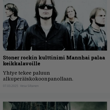
Stoner rockin kulttinimi Mannhai palaa
keikkalavoille
Yhtye tekee paluun
alkuperäiskokoonpanollaan.
07.03.2025
Vesa Siltanen