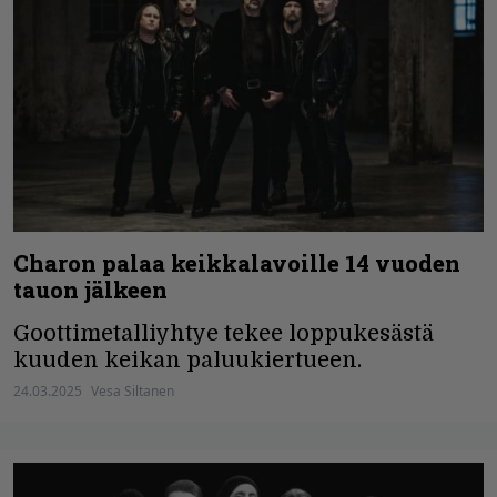
Charon palaa keikkalavoille 14 vuoden
tauon jälkeen
Goottimetalliyhtye tekee loppukesästä
kuuden keikan paluukiertueen.
24.03.2025
Vesa Siltanen