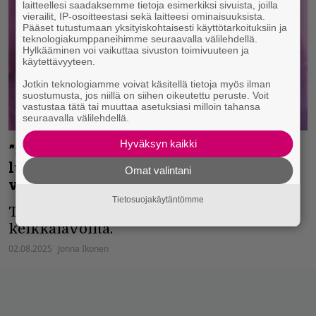
laitteellesi saadaksemme tietoja esimerkiksi sivuista, joilla
vierailit, IP-osoitteestasi sekä laitteesi ominaisuuksista.
Pääset tutustumaan yksityiskohtaisesti käyttötarkoituksiin ja
teknologiakumppaneihimme seuraavalla välilehdellä.
Hylkääminen voi vaikuttaa sivuston toimivuuteen ja
käytettävyyteen.
Jotkin teknologiamme voivat käsitellä tietoja myös ilman
suostumusta, jos niillä on siihen oikeutettu peruste. Voit
vastustaa tätä tai muuttaa asetuksiasi milloin tahansa
seuraavalla välilehdellä.
Hyväksyn kaikki
”Sanoin ’vitut’ ja tulin takaisin
luoksenne” – Vince Neil lavalla lähes
Omat valintani
vuoden tauon jälkeen
Tietosuojakäytäntömme
Terveyshuolet pakottivat Neilin sivuun
keikkalavoilta.
02.08.2025
Jonna Ikonen