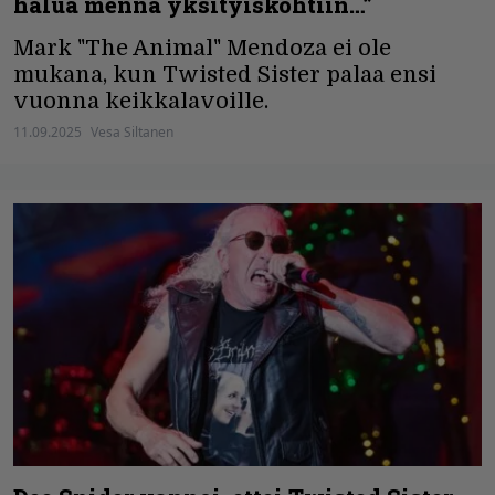
halua mennä yksityiskohtiin…”
Mark "The Animal" Mendoza ei ole
mukana, kun Twisted Sister palaa ensi
vuonna keikkalavoille.
11.09.2025
Vesa Siltanen