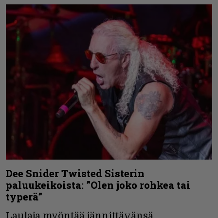
Dee Snider Twisted Sisterin
paluukeikoista: ”Olen joko rohkea tai
typerä”
Laulaja myöntää jännittävänsä