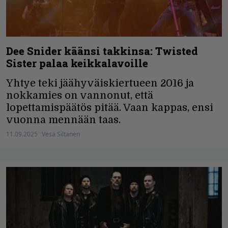
Dee Snider käänsi takkinsa: Twisted
Sister palaa keikkalavoille
Yhtye teki jäähyväiskiertueen 2016 ja
nokkamies on vannonut, että
lopettamispäätös pitää. Vaan kappas, ensi
vuonna mennään taas.
11.09.2025
Vesa Siltanen