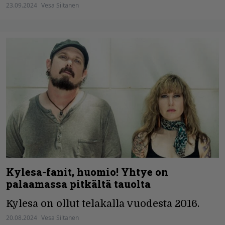
23.09.2024
Vesa Siltanen
Kylesa-fanit, huomio! Yhtye on
palaamassa pitkältä tauolta
Kylesa on ollut telakalla vuodesta 2016.
20.08.2024
Vesa Siltanen