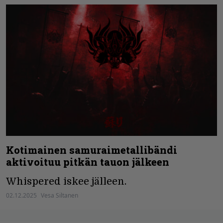
Kotimainen samuraimetallibändi
aktivoituu pitkän tauon jälkeen
Whispered iskee jälleen.
02.12.2025
Vesa Siltanen