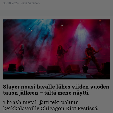
30.10.2024
Vesa Siltanen
Slayer nousi lavalle lähes viiden vuoden
tauon jälkeen – tältä meno näytti
Thrash metal -jätti teki paluun
keikkalavoille Chicagon Riot Festissä.