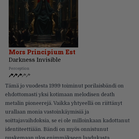
Mors Principium Est
Darkness Invisible
Perception
Tämä jo vuodesta 1999 toiminut porilaisbändi on
ehdottomasti yksi kotimaan melodisen death
metalin pioneerejä. Vaikka yhtyeellä on riittänyt
urallaan monia vastoinkäymisiä ja
soittajavaihdoksia, se ei ole milloinkaan kadottanut
identiteettiään. Bändi on myös onnistunut
puskemaan ulos enimmäkseen laadukasta