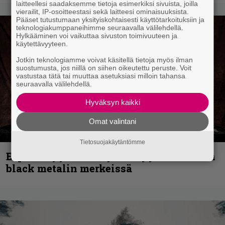
laitteellesi saadaksemme tietoja esimerkiksi sivuista, joilla
vierailit, IP-osoitteestasi sekä laitteesi ominaisuuksista.
Pääset tutustumaan yksityiskohtaisesti käyttötarkoituksiin ja
teknologiakumppaneihimme seuraavalla välilehdellä.
Hylkääminen voi vaikuttaa sivuston toimivuuteen ja
käytettävyyteen.
Jotkin teknologiamme voivat käsitellä tietoja myös ilman
suostumusta, jos niillä on siihen oikeutettu peruste. Voit
vastustaa tätä tai muuttaa asetuksiasi milloin tahansa
seuraavalla välilehdellä.
Hyväksyn kaikki
Omat valintani
Tietosuojakäytäntömme
Espoon syyskuu käynnistyy kotimaisen
black metalin merkeissä