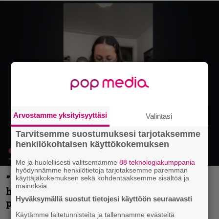
Arvostamme yksityisyyttäsi
Valintasi
Tarvitsemme suostumuksesi tarjotaksemme
henkilökohtaisen käyttökokemuksen
Me ja huolellisesti valitsemamme
88 teknologiakumppania
hyödynnämme henkilötietoja tarjotaksemme paremman
”Mitalini näyttää ihan plektralta” –
käyttäjäkokemuksen sekä kohdentaaksemme sisältöä ja
mainoksia.
huippu-uimari jamittelee Megadethiä
Hyväksymällä suostut tietojesi käyttöön seuraavasti
palkinnollaan
Käytämme laitetunnisteita ja tallennamme evästeitä