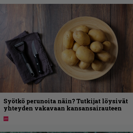
Syötkö perunoita näin? Tutkijat löysivät
yhteyden vakavaan kansansairauteen