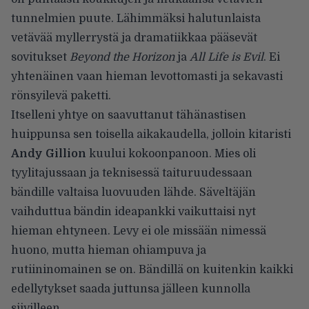
tunnelmien puute. Lähimmäksi halutunlaista
vetävää myllerrystä ja dramatiikkaa pääsevät
sovitukset
Beyond the Horizon
ja
All Life is Evil
. Ei
yhtenäinen vaan hieman levottomasti ja sekavasti
rönsyilevä paketti.
Itselleni yhtye on saavuttanut tähänastisen
huippunsa sen toisella aikakaudella, jolloin kitaristi
Andy Gillion
kuului kokoonpanoon. Mies oli
tyylitajussaan ja teknisessä taituruudessaan
bändille valtaisa luovuuden lähde. Säveltäjän
vaihduttua bändin ideapankki vaikuttaisi nyt
hieman ehtyneen. Levy ei ole missään nimessä
huono, mutta hieman ohiampuva ja
rutiininomainen se on. Bändillä on kuitenkin kaikki
edellytykset saada juttunsa jälleen kunnolla
siivilleen.