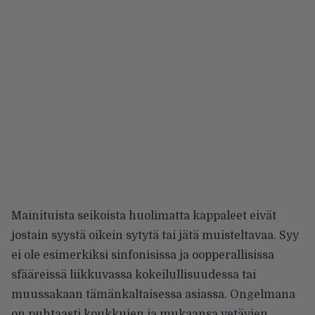
Mainituista seikoista huolimatta kappaleet eivät
jostain syystä oikein sytytä tai jätä muisteltavaa. Syy
ei ole esimerkiksi sinfonisissa ja oopperallisissa
sfääreissä liikkuvassa kokeilullisuudessa tai
muussakaan tämänkaltaisessa asiassa. Ongelmana
on puhtaasti koukkujen ja mukaansa vetävien