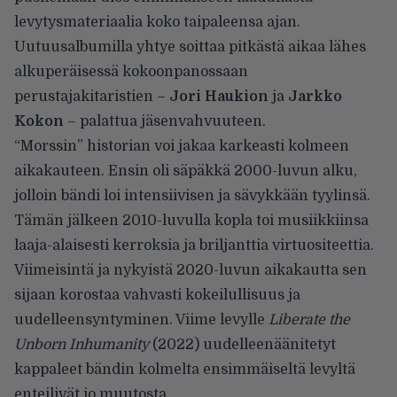
levytysmateriaalia koko taipaleensa ajan.
Uutuusalbumilla yhtye soittaa pitkästä aikaa lähes
alkuperäisessä kokoonpanossaan
perustajakitaristien –
Jori Haukion
ja
Jarkko
Kokon
– palattua jäsenvahvuuteen.
“Morssin” historian voi jakaa karkeasti kolmeen
aikakauteen. Ensin oli säpäkkä 2000-luvun alku,
jolloin bändi loi intensiivisen ja sävykkään tyylinsä.
Tämän jälkeen 2010-luvulla kopla toi musiikkiinsa
laaja-alaisesti kerroksia ja briljanttia virtuositeettia.
Viimeisintä ja nykyistä 2020-luvun aikakautta sen
sijaan korostaa vahvasti kokeilullisuus ja
uudelleensyntyminen. Viime levylle
Liberate the
Unborn Inhumanity
(2022) uudelleenäänitetyt
kappaleet bändin kolmelta ensimmäiseltä levyltä
enteilivät jo muutosta.