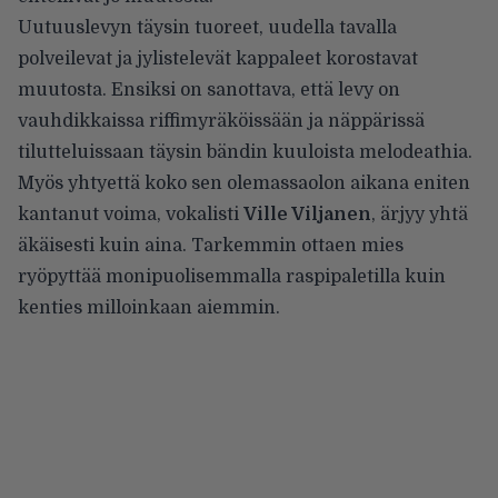
Uutuuslevyn täysin tuoreet, uudella tavalla
polveilevat ja jylistelevät kappaleet korostavat
muutosta. Ensiksi on sanottava, että levy on
vauhdikkaissa riffimyräköissään ja näppärissä
tilutteluissaan täysin bändin kuuloista melodeathia.
Myös yhtyettä koko sen olemassaolon aikana eniten
kantanut voima, vokalisti
Ville Viljanen
, ärjyy yhtä
äkäisesti kuin aina. Tarkemmin ottaen mies
ryöpyttää monipuolisemmalla raspipaletilla kuin
kenties milloinkaan aiemmin.