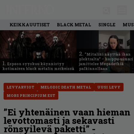
KEIKKAUUTISET
BLACK METAL
SINGLE
MUS
2.
”Mitalini näyttää ihan
plektralta” – huippu-uimari
1.
Espoon syyskuu käynnistyy
jamittelee Megadethiä
kotimaisen black metalin merkeissä
palkinnollaan
LEVYARVIOT
MELODIC DEATH METAL
UUSI LEVY
MORS PRINCIPIUM EST
”Ei yhtenäinen vaan hieman
levottomasti ja sekavasti
rönsyilevä paketti” -