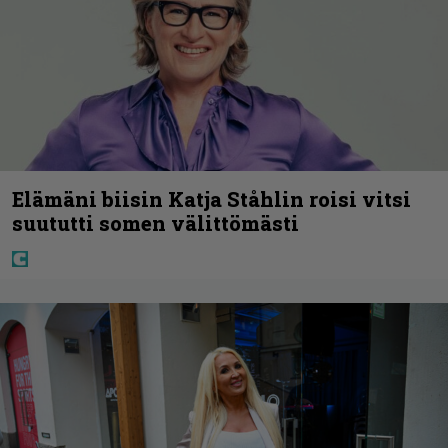
Elämäni biisin Katja Ståhlin roisi vitsi
suututti somen välittömästi