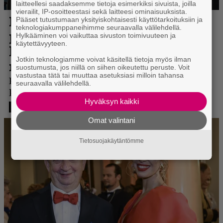
laitteellesi saadaksemme tietoja esimerkiksi sivuista, joilla
vierailit, IP-osoitteestasi sekä laitteesi ominaisuuksista.
Pääset tutustumaan yksityiskohtaisesti käyttötarkoituksiin ja
teknologiakumppaneihimme seuraavalla välilehdellä.
Hylkääminen voi vaikuttaa sivuston toimivuuteen ja
käytettävyyteen.
Jotkin teknologiamme voivat käsitellä tietoja myös ilman
suostumusta, jos niillä on siihen oikeutettu peruste. Voit
vastustaa tätä tai muuttaa asetuksiasi milloin tahansa
seuraavalla välilehdellä.
Hyväksyn kaikki
Omat valintani
Tietosuojakäytäntömme