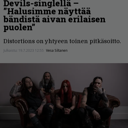
Devils-singlellä –
”Halusimme näyttää
bändistä aivan erilaisen
puolen”
Distortions on yhtyeen toinen pitkäsoitto.
Julkaistu:
19.7.2023 12:55
Vesa Siltanen