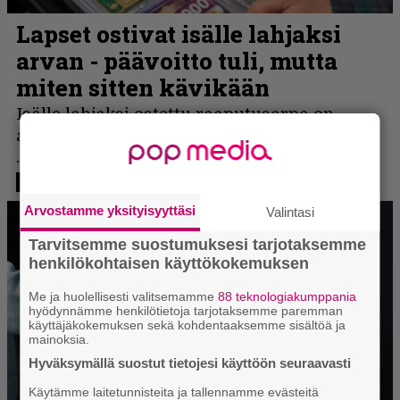
Arvostamme yksityisyyttäsi
Valintasi
Tarvitsemme suostumuksesi tarjotaksemme
henkilökohtaisen käyttökokemuksen
Me ja huolellisesti valitsemamme
88 teknologiakumppania
hyödynnämme henkilötietoja tarjotaksemme paremman
käyttäjäkokemuksen sekä kohdentaaksemme sisältöä ja
mainoksia.
Hyväksymällä suostut tietojesi käyttöön seuraavasti
Käytämme laitetunnisteita ja tallennamme evästeitä