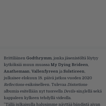
Brittiläinen
Godthrymm
, jonka jäsenistöltä löytyy
kytköksiä muun muassa
My Dying Brideen
,
Anathemaan
,
Vallenfyreen
ja
Solsticeen
,
julkaisee elokuun 18. päivä jatkoa vuoden 2020
Reflections
-esikoiselleen. Tulevaa
Distortions
-
albumia esitellään nyt tuoreella
Devils
-singlellä sekä
kappaleen kylkeen tehdyllä videolla.
”Tällä julkaisulla halusimme näyttää bändistä aivan