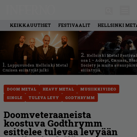
KEIKKAUUTISET
FESTIVAALIT
HELLSINKI MET
2.
Hellsinki Metal Festival
osa 1 – Accept, Carcass, Bla
1.
Loppuvuoden Hellsinki Metal
Society ja muita avauspäiv
Cruisen esiintyjät julki
esiintyjiä
DOOM METAL
HEAVY METAL
MUSIIKKIVIDEO
SINGLE
TULEVA LEVY
GODTHRYMM
Doomveteraaneista
koostuva Godthrymm
esittelee tulevaa levyään