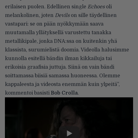
erilaisen puolen.
Edellinen single
Echoes
oli
melankolinen, joten
Devils
on sille täydellinen
vastapari: se on pään nyökkymään saava
muutamalla yllätyksellä varustettu tanakka
metallikipale, jonka DNA:ssa on kuitenkin yhä
klassista, surumielistä doomia. Videolla halusimme
kunnolla esitellä bändin ilman kikkailuja tai
erikoisia graafisia juttuja. Siinä on vain bändi
soittamassa biisiä samassa huoneessa. Olemme
kappaleesta ja videosta enemmän kuin ylpeitä”,
kommentoi basisti
Bob Crolla
.