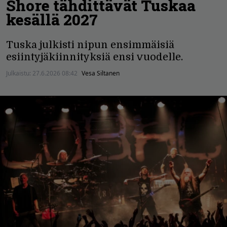
Shore tähdittävät Tuskaa
kesällä 2027
Tuska julkisti nipun ensimmäisiä
esiintyjäkiinnityksiä ensi vuodelle.
Julkaistu:
27.6.2026 08:42
Vesa Siltanen