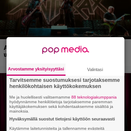
Anthrax vie katsojat keikkatunnelmiin
uudella videollaan
Arvostamme yksityisyyttäsi
Valintasi
Tarvitsemme suostumuksesi tarjotaksemme
henkilökohtaisen käyttökokemuksen
Me ja huolellisesti valitsemamme
88 teknologiakumppania
hyödynnämme henkilötietoja tarjotaksemme paremman
käyttäjäkokemuksen sekä kohdentaaksemme sisältöä ja
mainoksia.
Hyväksymällä suostut tietojesi käyttöön seuraavasti
Käytämme laitetunnisteita ja tallennamme evästeitä