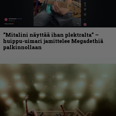
”Mitalini näyttää ihan plektralta” –
huippu-uimari jamittelee Megadethiä
palkinnollaan