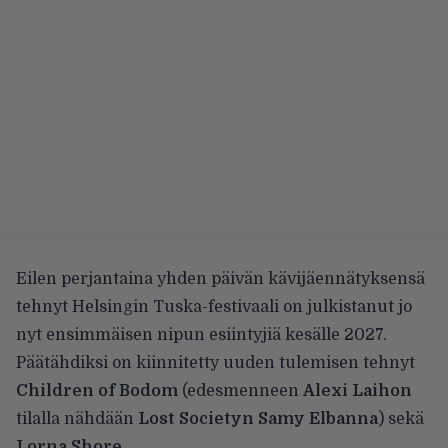
Eilen perjantaina yhden päivän kävijäennätyksensä
tehnyt Helsingin Tuska-festivaali
on julkistanut
jo
nyt ensimmäisen nipun esiintyjiä kesälle 2027.
Päätähdiksi on kiinnitetty uuden tulemisen tehnyt
Children of Bodom
(edesmenneen
Alexi Laihon
tilalla nähdään
Lost Societyn Samy Elbanna
) sekä
Lorna Shore
.