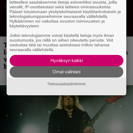
laitteellesi saadaksemme tietoja esimerkiksi sivuista, joilla
vierailit, IP-osoitteestasi sekä laitteesi ominaisuuksista.
Pääset tutustumaan yksityiskohtaisesti käyttötarkoituksiin ja
teknologiakumppaneihimme seuraavalla välilehdellä.
Hylkääminen voi vaikuttaa sivuston toimivuuteen ja
käytettävyyteen.
Jotkin teknologiamme voivat käsitellä tietoja myös ilman
suostumusta, jos niillä on siihen oikeutettu peruste. Voit
Thrash ’n’ roll -yhtye Madred ryydittää
vastustaa tätä tai muuttaa asetuksiasi milloin tahansa
seuraavalla välilehdellä.
levyjulkaisua keikkareissulla kuvatulla
videolla – ”Oltiin pakussa kusihädässä
Hyväksyn kaikki
helvetin väsyneenä…”
Omat valintani
Tietosuojakäytäntömme