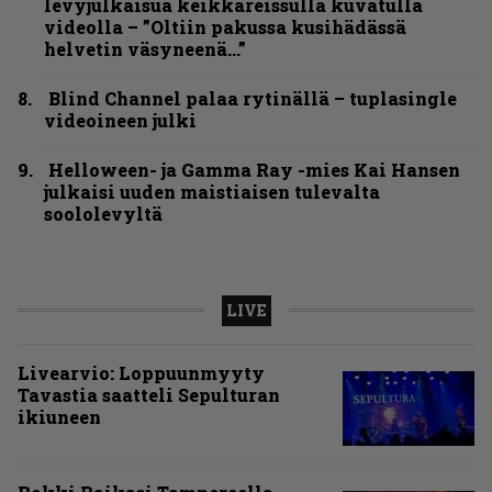
levyjulkaisua keikkareissulla kuvatulla
videolla – ”Oltiin pakussa kusihädässä
helvetin väsyneenä…”
Blind Channel palaa rytinällä – tuplasingle
videoineen julki
Helloween- ja Gamma Ray -mies Kai Hansen
julkaisi uuden maistiaisen tulevalta
soololevyltä
LIVE
Livearvio: Loppuunmyyty
Tavastia saatteli Sepulturan
ikiuneen