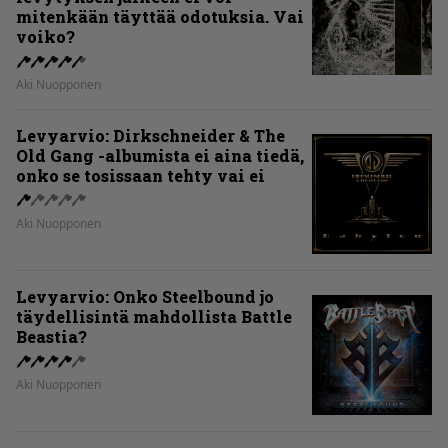
mitenkään täyttää odotuksia. Vai
voiko?
Aki Nuopponen
Levyarvio: Dirkschneider & The
Old Gang -albumista ei aina tiedä,
onko se tosissaan tehty vai ei
Aki Nuopponen
Levyarvio: Onko Steelbound jo
täydellisintä mahdollista Battle
Beastia?
Aki Nuopponen