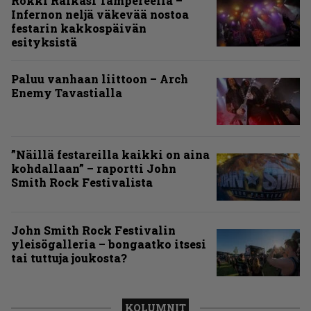
Rokki Raikasi Tampereella –
Infernon neljä väkevää nostoa
festarin kakkospäivän
esityksistä
Paluu vanhaan liittoon – Arch
Enemy Tavastialla
”Näillä festareilla kaikki on aina
kohdallaan” – raportti John
Smith Rock Festivalista
John Smith Rock Festivalin
yleisögalleria – bongaatko itsesi
tai tuttuja joukosta?
KOLUMNIT