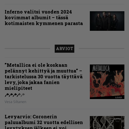
Inferno valitsi vuoden 2024
kovimmat albumit – tässä
kotimaisten kymmenen parasta
ARVIOT
”Metallica ei ole koskaan
pelännyt kehittyä ja muuttua” –
tarkistelussa 30 vuotta täyttävä
levy, joka jakaa fanien
mielipiteet
Vesa Siltanen
Levyarvio: Coronerin
paluualbumi 32 vuotta edellisen
levytyksen jälkeen ei voi