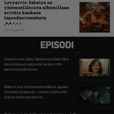
Levyarvio: Sabaton on
yhdennellätoista albumillaan
erittäin kaukana
legendaarisuudesta
Aki Nuopponen
Tänän tv:ssä: Esko Salminen ja Satu Silvo
tekevät hienot pääroolit vuoden 1984
menestyselokuvassa
Illalla tv:ssä: Perinteinen dekkari Agatha
Christien hengessä – vuoden 2023 leffa
tarjoaa murhamysteerin