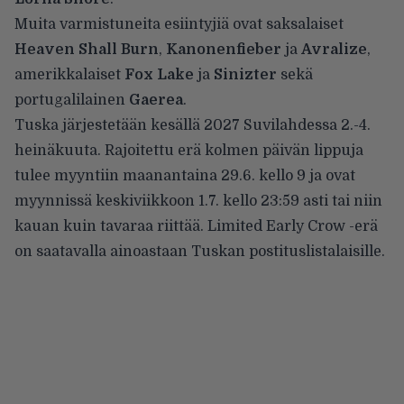
Muita varmistuneita esiintyjiä ovat saksalaiset
Heaven Shall Burn
,
Kanonenfieber
ja
Avralize
,
amerikkalaiset
Fox Lake
ja
Sinizter
sekä
portugalilainen
Gaerea
.
Tuska järjestetään kesällä 2027 Suvilahdessa 2.-4.
heinäkuuta. Rajoitettu erä kolmen päivän lippuja
tulee myyntiin maanantaina 29.6. kello 9 ja ovat
myynnissä keskiviikkoon 1.7. kello 23:59 asti tai niin
kauan kuin tavaraa riittää.
Limited Early Crow -erä
on saatavalla ainoastaan Tuskan postituslistalaisille.