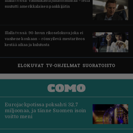
Illalla tv:ssä: Vauhdikasta junatoimintaa – leffa
suututti amerikkalaisen pankkijätin
Illalla tv:ssä: 90-luvun rikoselokuva joka ei
vanhene koskaan – rönsyilevä mestariteos
kestää aikaa ja kulutusta
ELOKUVAT
TV-OHJELMAT
SUORATOISTO
Eurojackpotissa poksahti 32,7
miljoonaa, ja tänne Suomen isoin
voitto meni