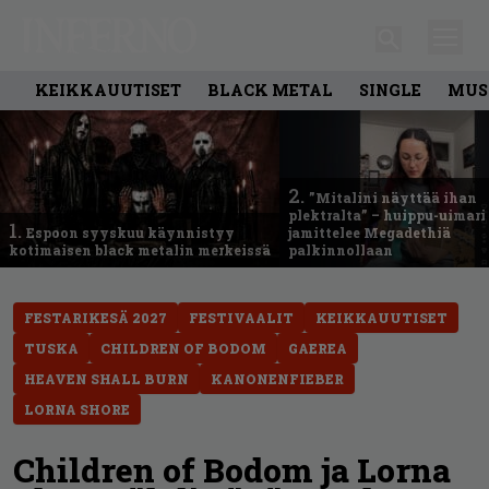
KEIKKAUUTISET
BLACK METAL
SINGLE
MUS
2.
”Mitalini näyttää ihan
plektralta” – huippu-uimari
1.
Espoon syyskuu käynnistyy
jamittelee Megadethiä
kotimaisen black metalin merkeissä
palkinnollaan
FESTARIKESÄ 2027
FESTIVAALIT
KEIKKAUUTISET
TUSKA
CHILDREN OF BODOM
GAEREA
HEAVEN SHALL BURN
KANONENFIEBER
LORNA SHORE
Children of Bodom ja Lorna