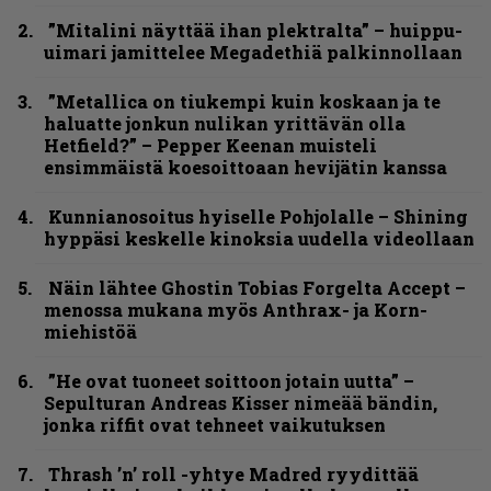
”Mitalini näyttää ihan plektralta” – huippu-
uimari jamittelee Megadethiä palkinnollaan
”Metallica on tiukempi kuin koskaan ja te
haluatte jonkun nulikan yrittävän olla
Hetfield?” – Pepper Keenan muisteli
ensimmäistä koesoittoaan hevijätin kanssa
Kunnianosoitus hyiselle Pohjolalle – Shining
hyppäsi keskelle kinoksia uudella videollaan
Näin lähtee Ghostin Tobias Forgelta Accept –
menossa mukana myös Anthrax- ja Korn-
miehistöä
”He ovat tuoneet soittoon jotain uutta” –
Sepulturan Andreas Kisser nimeää bändin,
jonka riffit ovat tehneet vaikutuksen
Thrash ’n’ roll -yhtye Madred ryydittää