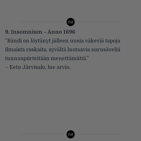
9. Insomnium – Anno 1696
”Bändi on löytänyt jälleen uusia väkeviä tapoja
ilmaista raskaita, syvältä luotaavia surusäveliä
tunnuspiirteitään menettämättä.”
– Eetu Järvisalo,
lue arvio
.