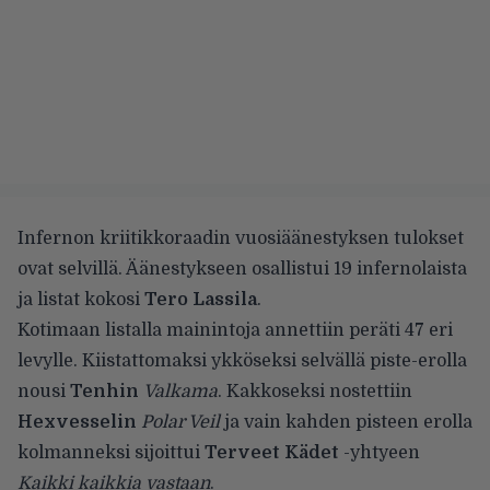
Infernon kriitikkoraadin vuosiäänestyksen tulokset
ovat selvillä. Äänestykseen osallistui 19 infernolaista
ja listat kokosi
Tero Lassila
.
Kotimaan listalla mainintoja annettiin peräti 47 eri
levylle. Kiistattomaksi ykköseksi selvällä piste-erolla
nousi
Tenhin
Valkama
. Kakkoseksi nostettiin
Hexvesselin
Polar Veil
ja vain kahden pisteen erolla
kolmanneksi sijoittui
Terveet Kädet
-yhtyeen
Kaikki kaikkia vastaan
.