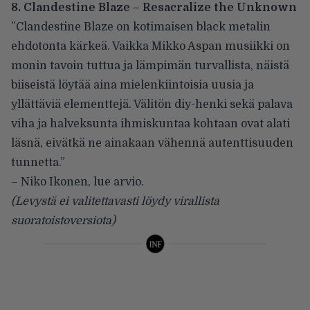
8. Clandestine Blaze – Resacralize the Unknown
”Clandestine Blaze on kotimaisen black metalin
ehdotonta kärkeä. Vaikka Mikko Aspan musiikki on
monin tavoin tuttua ja lämpimän turvallista, näistä
biiseistä löytää aina mielenkiintoisia uusia ja
yllättäviä elementtejä. Välitön diy-henki sekä palava
viha ja halveksunta ihmiskuntaa kohtaan ovat alati
läsnä, eivätkä ne ainakaan vähennä autenttisuuden
tunnetta.”
– Niko Ikonen,
lue arvio
.
(Levystä ei valitettavasti löydy virallista
suoratoistoversiota)