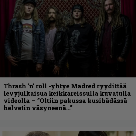
Thrash ’n’ roll -yhtye Madred ryydittää
levyjulkaisua keikkareissulla kuvatulla
videolla – ”Oltiin pakussa kusihädässä
helvetin väsyneenä…”