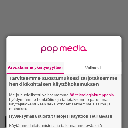
Arvostamme yksityisyyttäsi
Valintasi
Tarvitsemme suostumuksesi tarjotaksemme
henkilökohtaisen käyttökokemuksen
Me ja huolellisesti valitsemamme
88 teknologiakumppania
hyödynnämme henkilötietoja tarjotaksemme paremman
käyttäjäkokemuksen sekä kohdentaaksemme sisältöä ja
mainoksia.
Hyväksymällä suostut tietojesi käyttöön seuraavasti
Käytämme laitetunnisteita ja tallennamme evästeitä