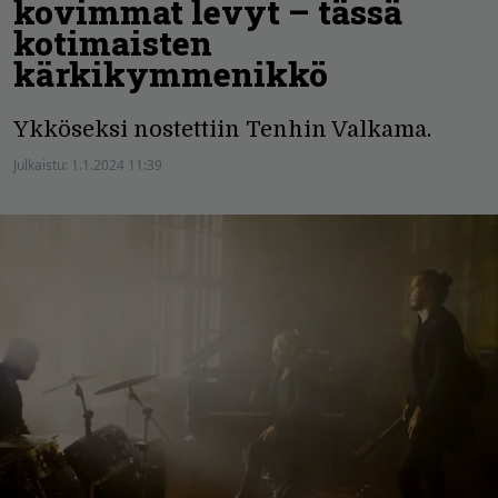
kovimmat levyt – tässä
kotimaisten
kärkikymmenikkö
Ykköseksi nostettiin Tenhin Valkama.
Julkaistu:
1.1.2024 11:39