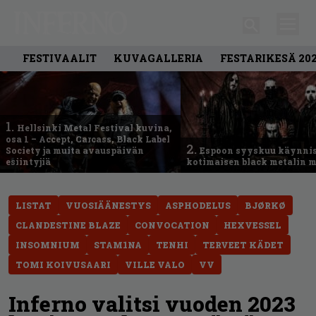
FESTIVAALIT
KUVAGALLERIA
FESTARIKESÄ 20
1.
Hellsinki Metal Festival kuvina,
osa 1 – Accept, Carcass, Black Label
2.
Society ja muita avauspäivän
Espoon syyskuu käynni
esiintyjiä
kotimaisen black metalin m
LISTAT
VUOSIÄÄNESTYS
ASPHODELUS
BJØRKØ
CLANDESTINE BLAZE
CONVOCATION
HEXVESSEL
INSOMNIUM
STAM1NA
TENHI
TERVEET KÄDET
TOMI KOIVUSAARI
VILLE VALO
VV
Inferno valitsi vuoden 2023