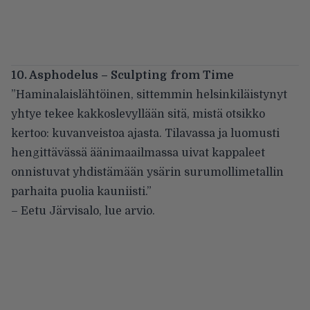
10. Asphodelus – Sculpting from Time
”Haminalaislähtöinen, sittemmin helsinkiläistynyt
yhtye tekee kakkoslevyllään sitä, mistä otsikko
kertoo: kuvanveistoa ajasta. Tilavassa ja luomusti
hengittävässä äänimaailmassa uivat kappaleet
onnistuvat yhdistämään ysärin surumollimetallin
parhaita puolia kauniisti.”
– Eetu Järvisalo,
lue arvio
.