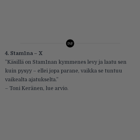
4. Stam1na – X
”Käsillä on Stam1nan kymmenes levy ja laatu sen
kuin pysyy – ellei jopa parane, vaikka se tuntuu
vaikealta ajatukselta.”
– Toni Keränen,
lue arvio
.