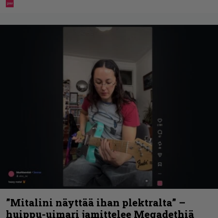
”Mitalini näyttää ihan plektralta” –
huippu-uimari jamittelee Megadethiä