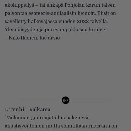
ekohippeilyä – tai ehkäpä Pohjolan karun talven
palvontaa esoteeris-audiaalisin keinoin. Biisit on
sävelletty halkovajassa vuoden 2022 talvella.
Yksinäisyyden ja purevan pakkasen kuulee.”
– Niko Ikonen,
lue arvio
.
1. Tenhi – Valkama
”Valkaman genreajattelua pakeneva,
akustisvoittoinen mutta soinniltaan rikas anti on