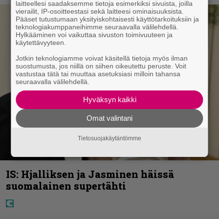
laitteellesi saadaksemme tietoja esimerkiksi sivuista, joilla
vierailit, IP-osoitteestasi sekä laitteesi ominaisuuksista.
Pääset tutustumaan yksityiskohtaisesti käyttötarkoituksiin ja
teknologiakumppaneihimme seuraavalla välilehdellä.
Hylkääminen voi vaikuttaa sivuston toimivuuteen ja
käytettävyyteen.
Jotkin teknologiamme voivat käsitellä tietoja myös ilman
suostumusta, jos niillä on siihen oikeutettu peruste. Voit
vastustaa tätä tai muuttaa asetuksiasi milloin tahansa
seuraavalla välilehdellä.
Hyväksyn kaikki
Omat valintani
Tietosuojakäytäntömme
IS: Hjalliksen ja Jasminen häissä
suomalainen supertähti