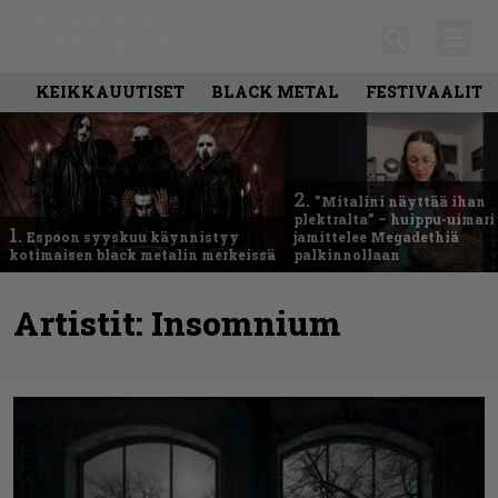
KEIKKAUUTISET
BLACK METAL
FESTIVAALIT
2.
”Mitalini näyttää ihan
plektralta” – huippu-uimari
1.
Espoon syyskuu käynnistyy
jamittelee Megadethiä
kotimaisen black metalin merkeissä
palkinnollaan
Artistit:
Insomnium