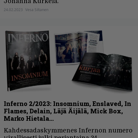
Johanna Kurkela.
24.02.2023
Vesa Siltanen
Inferno 2/2023: Insomnium, Enslaved, In
Flames, Delain, Läjä Äijälä, Mick Box,
Marko Hietala…
Kahdessadaskymmenes Infernon numero
virallisesti julki perjantaina 24.