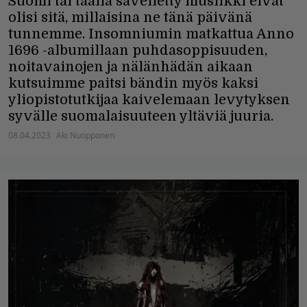
Suomi tai täällä sävelletty musiikki eivät
olisi sitä, millaisina ne tänä päivänä
tunnemme. Insomniumin matkattua Anno
1696 -albumillaan puhdasoppisuuden,
noitavainojen ja nälänhädän aikaan
kutsuimme paitsi bändin myös kaksi
yliopistotutkijaa kaivelemaan levytyksen
syvälle suomalaisuuteen yltäviä juuria.
08.04.2023
Aki Nuopponen