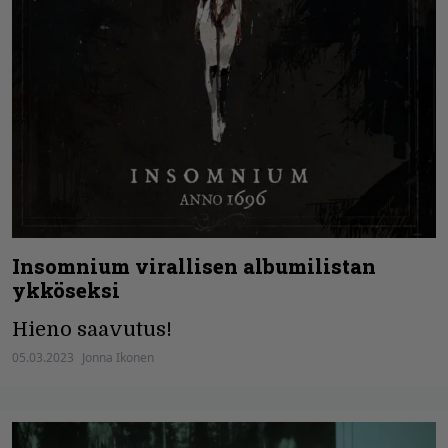
Insomnium virallisen albumilistan
ykköseksi
Hieno saavutus!
05.03.2023
Jonna Ikonen