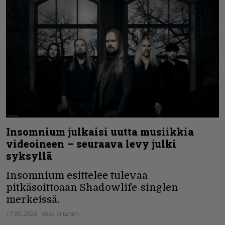
Insomnium julkaisi uutta musiikkia
videoineen – seuraava levy julki
syksyllä
Insomnium esittelee tulevaa
pitkäsoittoaan Shadowlife-singlen
merkeissä.
17.06.2026
Vesa Siltanen