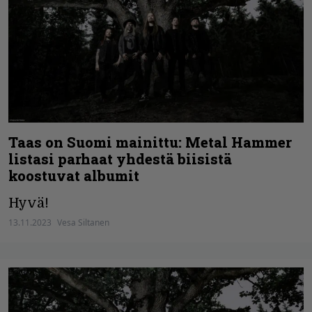
Taas on Suomi mainittu: Metal Hammer
listasi parhaat yhdestä biisistä
koostuvat albumit
Hyvä!
13.11.2023
Vesa Siltanen