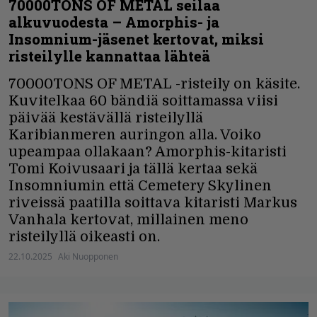
70000TONS OF METAL seilaa
alkuvuodesta – Amorphis- ja
Insomnium-jäsenet kertovat, miksi
risteilylle kannattaa lähteä
70000TONS OF METAL -risteily on käsite.
Kuvitelkaa 60 bändiä soittamassa viisi
päivää kestävällä risteilyllä
Karibianmeren auringon alla. Voiko
upeampaa ollakaan? Amorphis-kitaristi
Tomi Koivusaari ja tällä kertaa sekä
Insomniumin että Cemetery Skylinen
riveissä paatilla soittava kitaristi Markus
Vanhala kertovat, millainen meno
risteilyllä oikeasti on.
22.10.2025
Aki Nuopponen