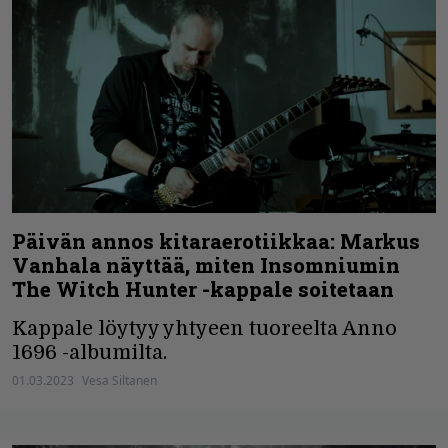
Päivän annos kitaraerotiikkaa: Markus
Vanhala näyttää, miten Insomniumin
The Witch Hunter -kappale soitetaan
Kappale löytyy yhtyeen tuoreelta Anno
1696 -albumilta.
01.03.2023
Vesa Siltanen