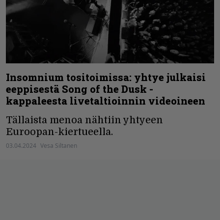
Insomnium tositoimissa: yhtye julkaisi
eeppisestä Song of the Dusk -
kappaleesta livetaltioinnin videoineen
Tällaista menoa nähtiin yhtyeen
Euroopan-kiertueella.
03.04.2024
Vesa Siltanen