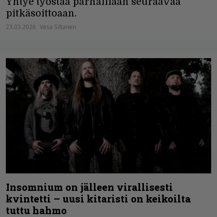
Yhtye työstää parhaillaan seuraavaa
pitkäsoittoaan.
23.03.2026
Vesa Siltanen
Insomnium on jälleen virallisesti
kvintetti – uusi kitaristi on keikoilta
tuttu hahmo