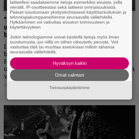
laitteellesi saadaksemme tietoja esimerkiksi sivuista, joilla
vierailit, IP-osoitteestasi sekä laitteesi ominaisuuksista.
Pääset tutustumaan yksityiskohtaisesti käyttötarkoituksiin ja
teknologiakumppaneihimme seuraavalla välilehdellä.
”Romaania pitää jaksaa
Hylkääminen voi vaikuttaa sivuston toimivuuteen ja
uudelleenkirjoittaa monta kertaa” –
käytettävyyteen.
haastattelussa Niilo Sevänen
Jotkin teknologiamme voivat käsitellä tietoja myös ilman
suostumusta, jos niillä on siihen oikeutettu peruste. Voit
Ikitalven polku on Insomniumin laulaja-
vastustaa tätä tai muuttaa asetuksiasi milloin tahansa
seuraavalla välilehdellä.
basistin Niilo Seväsen esikoisromaani.
Hänen yhtyeensä konsepteihin
Hyväksyn kaikki
uppoutunut päässee kirjan tarinaan sisään
Omat valintani
vaivatta.
26.05.2024
Aki Nuopponen
Tietosuojakäytäntömme