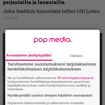
perjantailta ja lauantailta
John Smithin tunnelmia taltioi Olli Leino.
23.07.2024
Arvostamme yksityisyyttäsi
Valintasi
Tarvitsemme suostumuksesi tarjotaksemme
henkilökohtaisen käyttökokemuksen
Me ja huolellisesti valitsemamme
88 teknologiakumppania
hyödynnämme henkilötietoja tarjotaksemme paremman
käyttäjäkokemuksen sekä kohdentaaksemme sisältöä ja
mainoksia.
Hyväksymällä suostut tietojesi käyttöön seuraavasti
Käytämme laitetunnisteita ja tallennamme evästeitä