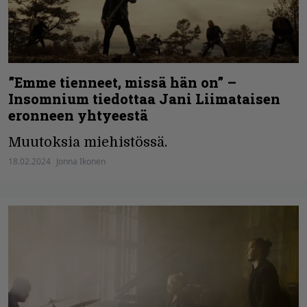
”Emme tienneet, missä hän on” –
Insomnium tiedottaa Jani Liimataisen
eronneen yhtyeestä
Muutoksia miehistössä.
18.02.2024
Jonna Ikonen