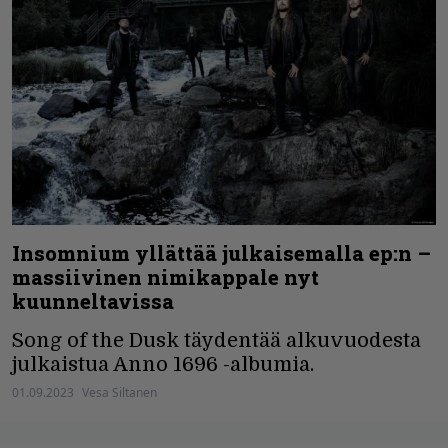
Insomnium yllättää julkaisemalla ep:n –
massiivinen nimikappale nyt
kuunneltavissa
Song of the Dusk täydentää alkuvuodesta
julkaistua Anno 1696 -albumia.
01.09.2023
Vesa Siltanen