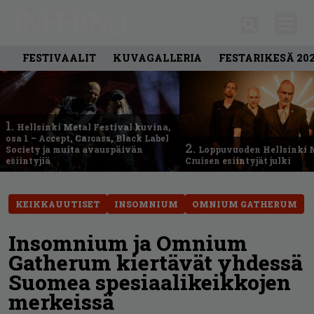
FESTIVAALIT
KUVAGALLERIA
FESTARIKESÄ 20
1.
Hellsinki Metal Festival kuvina,
osa 1 – Accept, Carcass, Black Label
2.
Society ja muita avauspäivän
Loppuvuoden Hellsinki 
esiintyjiä
Cruisen esiintyjät julki
KEIKKAUUTISET
INSOMNIUM
OMNIUM GATHERUM
Insomnium ja Omnium
Gatherum kiertävät yhdessä
Suomea spesiaalikeikkojen
merkeissä