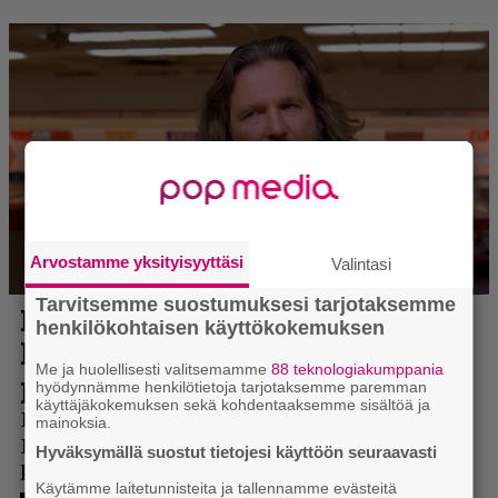
Arvostamme yksityisyyttäsi
Valintasi
Tarvitsemme suostumuksesi tarjotaksemme
henkilökohtaisen käyttökokemuksen
Me ja huolellisesti valitsemamme
88 teknologiakumppania
hyödynnämme henkilötietoja tarjotaksemme paremman
käyttäjäkokemuksen sekä kohdentaaksemme sisältöä ja
mainoksia.
Hyväksymällä suostut tietojesi käyttöön seuraavasti
Käytämme laitetunnisteita ja tallennamme evästeitä