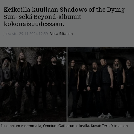
Keikoilla kuullaan Shadows of the Dying
Sun- sekä Beyond-albumit
kokonaisuudessaan.
Julkaistu:
29.11.2024 12:59
Vesa Siltanen
Insomnium vasemmalla, Omnium Gatherum oikealla. Kuvat: Terhi Ylimäinen