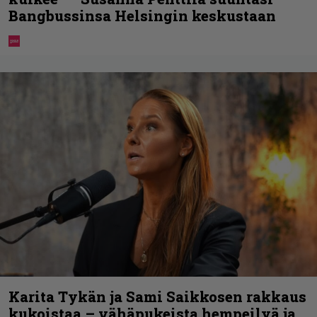
Bangbussinsa Helsingin keskustaan
Karita Tykän ja Sami Saikkosen rakkaus
kukoistaa – vähäpukeista hempeilyä ja