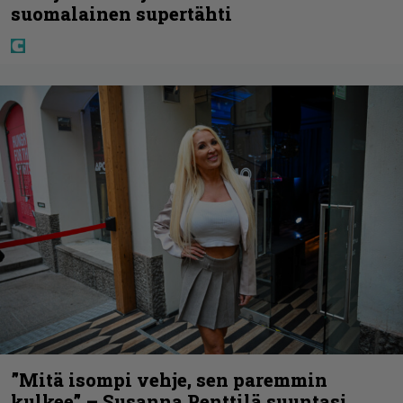
suomalainen supertähti
”Mitä isompi vehje, sen paremmin
kulkee” – Susanna Penttilä suuntasi