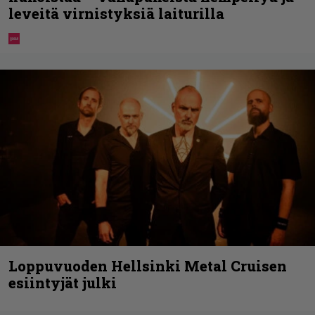
leveitä virnistyksiä laiturilla
Loppuvuoden Hellsinki Metal Cruisen
esiintyjät julki