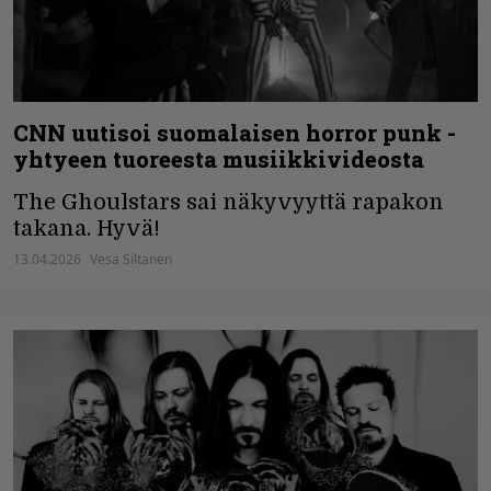
CNN uutisoi suomalaisen horror punk -
yhtyeen tuoreesta musiikkivideosta
The Ghoulstars sai näkyvyyttä rapakon
takana. Hyvä!
13.04.2026
Vesa Siltanen