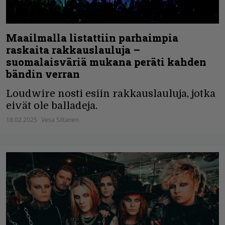
Maailmalla listattiin parhaimpia
raskaita rakkauslauluja –
suomalaisväriä mukana peräti kahden
bändin verran
Loudwire nosti esiin rakkauslauluja, jotka
eivät ole balladeja.
18.02.2025
Vesa Siltanen