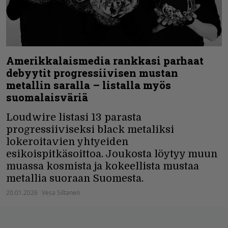
Amerikkalaismedia rankkasi parhaat
debyytit progressiivisen mustan
metallin saralla – listalla myös
suomalaisväriä
Loudwire listasi 13 parasta
progressiiviseksi black metaliksi
lokeroitavien yhtyeiden
esikoispitkäsoittoa. Joukosta löytyy muun
muassa kosmista ja kokeellista mustaa
metallia suoraan Suomesta.
20.01.2026
Vesa Siltanen