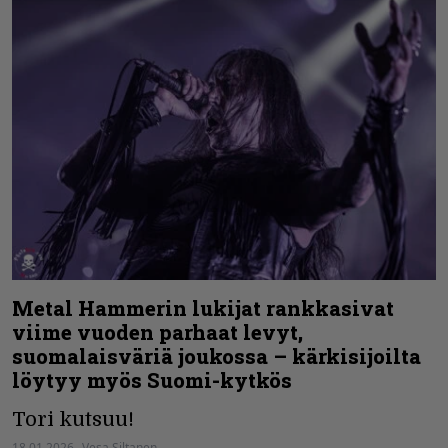
Metal Hammerin lukijat rankkasivat
viime vuoden parhaat levyt,
suomalaisväriä joukossa – kärkisijoilta
löytyy myös Suomi-kytkös
Tori kutsuu!
18.01.2026
Vesa Siltanen