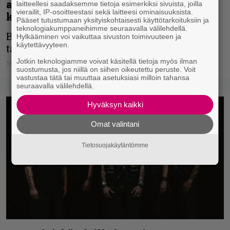
aliarvostettuja black metal -
laitteellesi saadaksemme tietoja esimerkiksi sivuista, joilla
vierailit, IP-osoitteestasi sekä laitteesi ominaisuuksista.
kulttiyhtyeitä – Suomi mainittu
Pääset tutustumaan yksityiskohtaisesti käyttötarkoituksiin ja
teknologiakumppaneihimme seuraavalla välilehdellä.
Beherit saa tunnustusta arvostetulta
Hylkääminen voi vaikuttaa sivuston toimivuuteen ja
käytettävyyteen.
taholta.
Jotkin teknologiamme voivat käsitellä tietoja myös ilman
19.05.2025
Vesa Siltanen
suostumusta, jos niillä on siihen oikeutettu peruste. Voit
vastustaa tätä tai muuttaa asetuksiasi milloin tahansa
seuraavalla välilehdellä.
Hyväksyn kaikki
Omat valintani
Tietosuojakäytäntömme