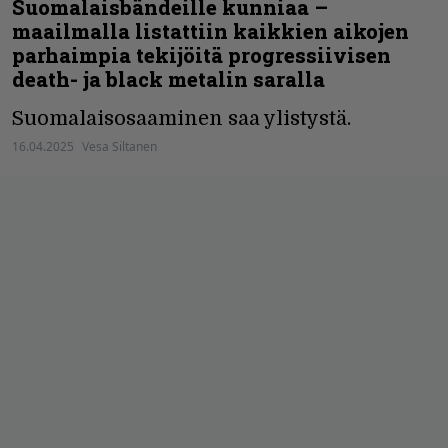
Suomalaisbändeille kunniaa –
maailmalla listattiin kaikkien aikojen
parhaimpia tekijöitä progressiivisen
death- ja black metalin saralla
Suomalaisosaaminen saa ylistystä.
16.04.2025
Vesa Siltanen