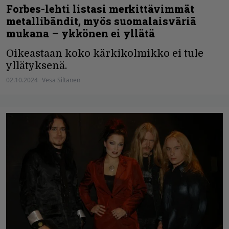
Forbes-lehti listasi merkittävimmät
metallibändit, myös suomalaisväriä
mukana – ykkönen ei yllätä
Oikeastaan koko kärkikolmikko ei tule
yllätyksenä.
02.10.2024
Vesa Siltanen