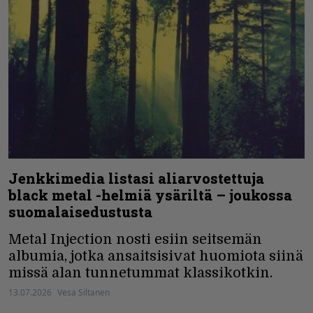
Jenkkimedia listasi aliarvostettuja
black metal -helmiä ysäriltä – joukossa
suomalaisedustusta
Metal Injection nosti esiin seitsemän
albumia, jotka ansaitsisivat huomiota siinä
missä alan tunnetummat klassikotkin.
13.07.2026
Vesa Siltanen