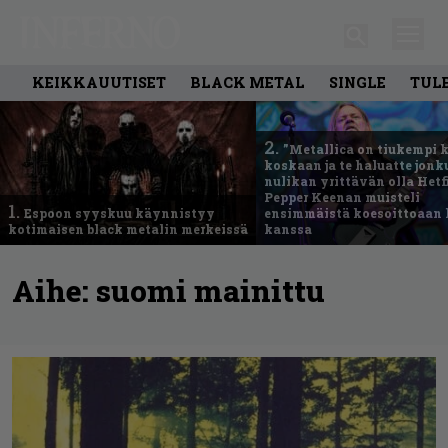
KEIKKAUUTISET
BLACK METAL
SINGLE
TUL
2.
”Metallica on tiukempi 
koskaan ja te haluatte jonk
nulikan yrittävän olla Hetfi
Pepper Keenan muisteli
1.
Espoon syyskuu käynnistyy
ensimmäistä koesoittoaan 
kotimaisen black metalin merkeissä
kanssa
Aihe:
suomi mainittu