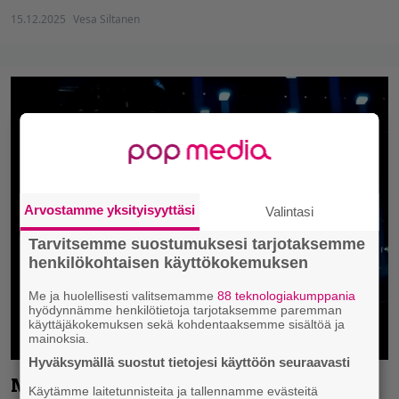
15.12.2025
Vesa Siltanen
Arvostamme yksityisyyttäsi
Valintasi
Tarvitsemme suostumuksesi tarjotaksemme
henkilökohtaisen käyttökokemuksen
Me ja huolellisesti valitsemamme
88 teknologiakumppania
hyödynnämme henkilötietoja tarjotaksemme paremman
käyttäjäkokemuksen sekä kohdentaaksemme sisältöä ja
mainoksia.
Hyväksymällä suostut tietojesi käyttöön seuraavasti
Metal Hammer nimesi rikollisen
Käytämme laitetunnisteita ja tallennamme evästeitä