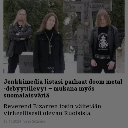
Jenkkimedia listasi parhaat doom metal
-debyyttilevyt – mukana myös
suomalaisväriä
Reverend Bizarren tosin väitetään
virheellisesti olevan Ruotsista.
13.11.2024
Vesa Siltanen