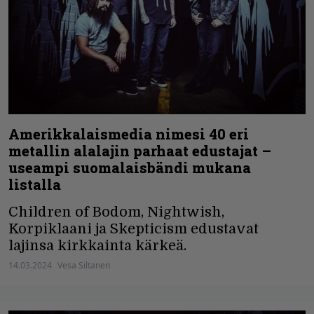
Amerikkalaismedia nimesi 40 eri
metallin alalajin parhaat edustajat –
useampi suomalaisbändi mukana
listalla
Children of Bodom, Nightwish,
Korpiklaani ja Skepticism edustavat
lajinsa kirkkainta kärkeä.
14.03.2024
Vesa Siltanen