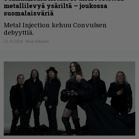
metallilevyä ysäriltä – joukossa
suomalaisväriä
Metal Injection kehuu Convulsen
debyyttiä.
23.10.2024
Vesa Siltanen