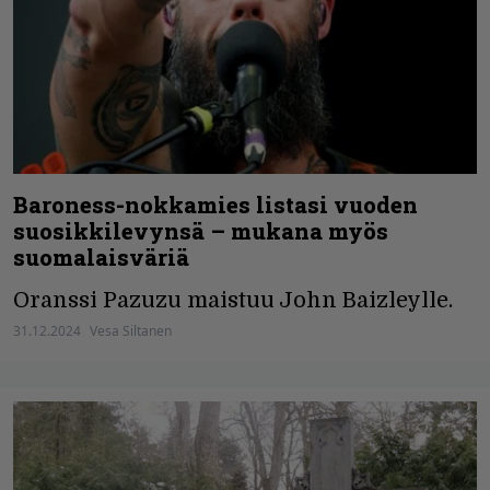
Baroness-nokkamies listasi vuoden
suosikkilevynsä – mukana myös
suomalaisväriä
Oranssi Pazuzu maistuu John Baizleylle.
31.12.2024
Vesa Siltanen