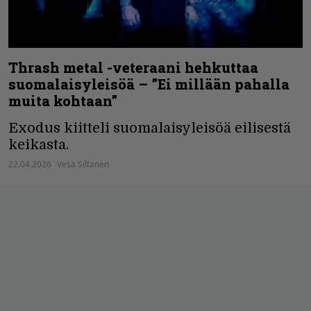
Thrash metal -veteraani hehkuttaa
suomalaisyleisöä – ”Ei millään pahalla
muita kohtaan”
Exodus kiitteli suomalaisyleisöä eilisestä
keikasta.
22.04.2026
Vesa Siltanen