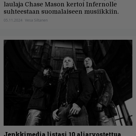
laulaja Chase Mason kertoi Infernolle
suhteestaan suomalaiseen musiikkiin.
05.11.2024
Vesa Siltanen
Jenkkimedia listasi 10 aliarvostettua