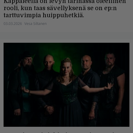
Kappaleella on levyn tarinassa oleellinen
rooli, kun taas sävellyksenä se on ep:n
tarttuvimpia huippuhetkiä.
03.03.2026
Vesa Siltanen