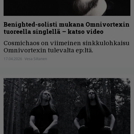
Benighted-solisti mukana Omnivortexin
tuoreella singlellä – katso video
Cosmichaos on viimeinen sinkkulohkaisu
Omnivortexin tulevalta ep:ltä.
17.04.2026
Vesa Siltanen