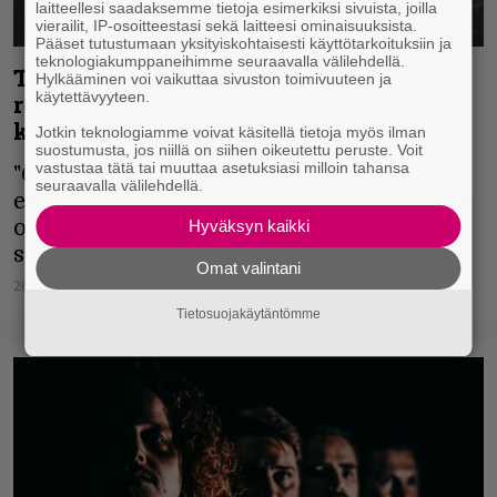
laitteellesi saadaksemme tietoja esimerkiksi sivuista, joilla
vierailit, IP-osoitteestasi sekä laitteesi ominaisuuksista.
Pääset tutustumaan yksityiskohtaisesti käyttötarkoituksiin ja
teknologiakumppaneihimme seuraavalla välilehdellä.
The 69 Eyes julkaisi raskaasti
Hylkääminen voi vaikuttaa sivuston toimivuuteen ja
käytettävyyteen.
rokkaavan version Thin Lizzyn
klassikosta videoineen
Jotkin teknologiamme voivat käsitellä tietoja myös ilman
suostumusta, jos niillä on siihen oikeutettu peruste. Voit
vastustaa tätä tai muuttaa asetuksiasi milloin tahansa
"Gabi Hakanen totesi demon kuultuaan,
seuraavalla välilehdellä.
että tämähän juuri sitä mitä The 69 Eyes
on parhaimmillaan. Rokkia radioon!"
Hyväksyn kaikki
sanoo Jyrki 69.
Omat valintani
26.03.2026
Vesa Siltanen
Tietosuojakäytäntömme