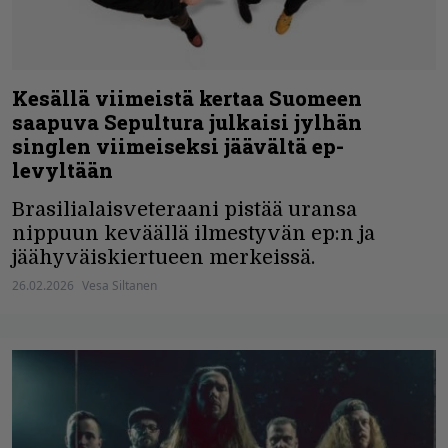
Kesällä viimeistä kertaa Suomeen
saapuva Sepultura julkaisi jylhän
singlen viimeiseksi jäävältä ep-
levyltään
Brasilialaisveteraani pistää uransa
nippuun keväällä ilmestyvän ep:n ja
jäähyväiskiertueen merkeissä.
26.02.2026
Vesa Siltanen