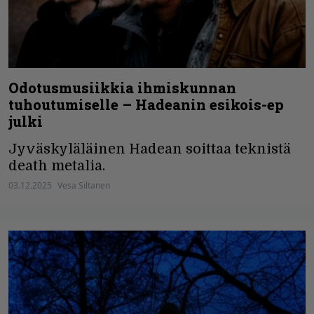
Odotusmusiikkia ihmiskunnan
tuhoutumiselle – Hadeanin esikois-ep
julki
Jyväskyläläinen Hadean soittaa teknistä
death metalia.
03.12.2025
Vesa Siltanen