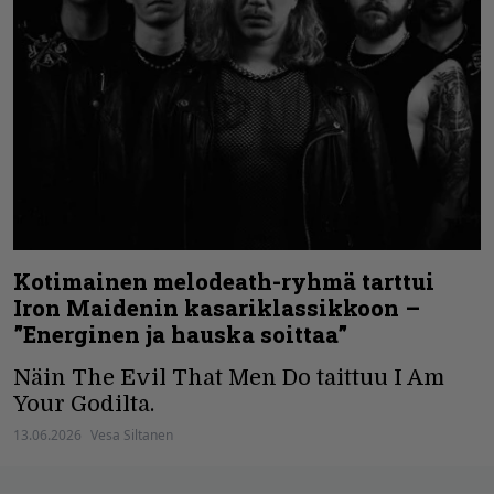
Kotimainen melodeath-ryhmä tarttui
Iron Maidenin kasariklassikkoon –
”Energinen ja hauska soittaa”
Näin The Evil That Men Do taittuu I Am
Your Godilta.
13.06.2026
Vesa Siltanen