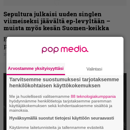
Sepultura julkaisi uuden singlen
viimeiseksi jäävältä ep-levyltään –
muista myös kesän Suomen-keikka
Brasilialaislegenda on laittamassa pillejä
pussiin.
31.03.2026
Vesa Siltanen
Arvostamme yksityisyyttäsi
Valintasi
Tarvitsemme suostumuksesi tarjotaksemme
henkilökohtaisen käyttökokemuksen
Me ja huolellisesti valitsemamme
88 teknologiakumppania
hyödynnämme henkilötietoja tarjotaksemme paremman
käyttäjäkokemuksen sekä kohdentaaksemme sisältöä ja
mainoksia.
Hyväksymällä suostut tietojesi käyttöön seuraavasti
Käytämme laitetunnisteita ja tallennamme evästeitä