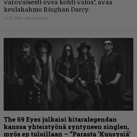
varovaisesti ovea kohti valoa", avaa
keulahahmo Rioghan Darcy.
22.01.2026
Vesa Siltanen
The 69 Eyes julkaisi kitaralegendan
kanssa yhteistyönä syntyneen singlen,
myös ep tuloillaan – ”Parasta ’Kuusysiä’