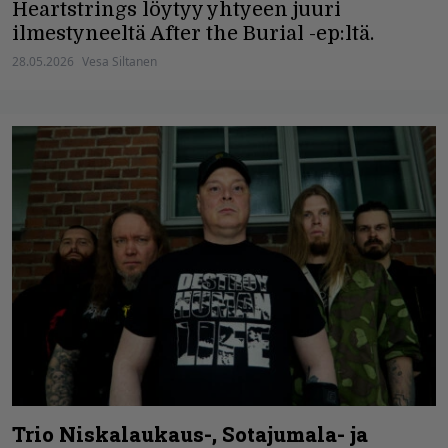
Heartstrings löytyy yhtyeen juuri
ilmestyneeltä After the Burial -ep:ltä.
28.05.2026
Vesa Siltanen
Trio Niskalaukaus-, Sotajumala- ja