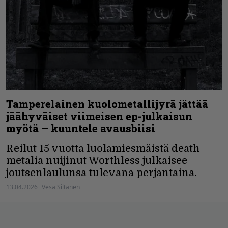
Tamperelainen kuolometallijyrä jättää
jäähyväiset viimeisen ep-julkaisun
myötä – kuuntele avausbiisi
Reilut 15 vuotta luolamiesmäistä death
metalia nuijinut Worthless julkaisee
joutsenlaulunsa tulevana perjantaina.
13.04.2026
Vesa Siltanen