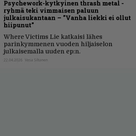
Psychework-kytkyinen thrash metal -
ryhmä teki vimmaisen paluun
julkaisukantaan – ”Vanha liekki ei ollut
hiipunut”
Where Victims Lie katkaisi lähes
parinkymmenen vuoden hiljaiselon
julkaisemalla uuden ep:n.
22.04.2026
Vesa Siltanen