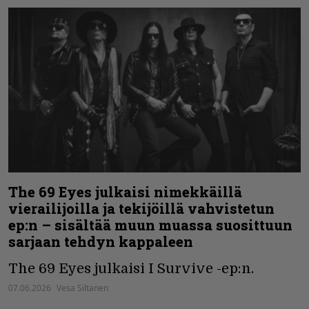
The 69 Eyes julkaisi nimekkäillä
vierailijoilla ja tekijöillä vahvistetun
ep:n – sisältää muun muassa suosittuun
sarjaan tehdyn kappaleen
The 69 Eyes julkaisi I Survive -ep:n.
07.06.2026
Vesa Siltanen