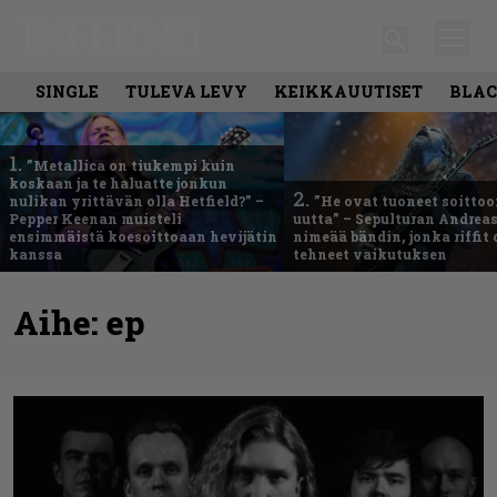
SINGLE
TULEVA LEVY
KEIKKAUUTISET
BLAC
1.
”Metallica on tiukempi kuin
koskaan ja te haluatte jonkun
2.
nulikan yrittävän olla Hetfield?” –
”He ovat tuoneet soittoo
Pepper Keenan muisteli
uutta” – Sepulturan Andreas
ensimmäistä koesoittoaan hevijätin
nimeää bändin, jonka riffit
kanssa
tehneet vaikutuksen
Aihe:
ep