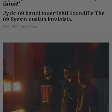
ikinä!”
Jyrki 69 kertoi toverilehti Soundille The
69 Eyesin uusista kuvioista.
09.01.2026
Vesa Siltanen