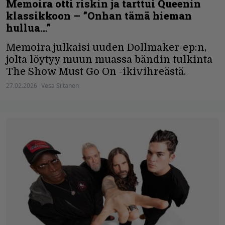
Memoira otti riskin ja tarttui Queenin
klassikkoon – ”Onhan tämä hieman
hullua…”
Memoira julkaisi uuden Dollmaker-ep:n,
jolta löytyy muun muassa bändin tulkinta
The Show Must Go On -ikivihreästä.
27.02.2026
Vesa Siltanen