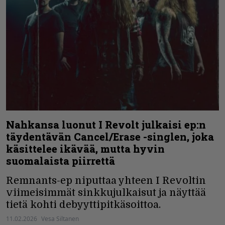
Nahkansa luonut I Revolt julkaisi ep:n
täydentävän Cancel/Erase -singlen, joka
käsittelee ikävää, mutta hyvin
suomalaista piirrettä
Remnants-ep niputtaa yhteen I Revoltin
viimeisimmät sinkkujulkaisut ja näyttää
tietä kohti debyyttipitkäsoittoa.
11.02.2026
Vesa Siltanen