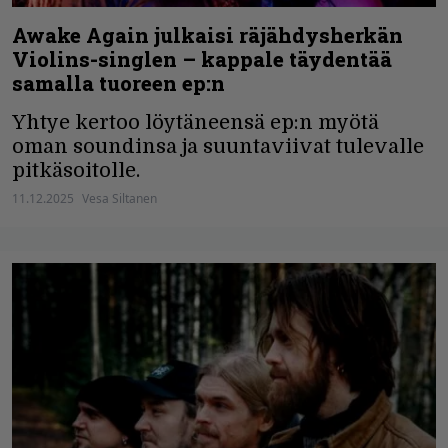
Awake Again julkaisi räjähdysherkän
Violins-singlen – kappale täydentää
samalla tuoreen ep:n
Yhtye kertoo löytäneensä ep:n myötä
oman soundinsa ja suuntaviivat tulevalle
pitkäsoitolle.
11.12.2025
Vesa Siltanen