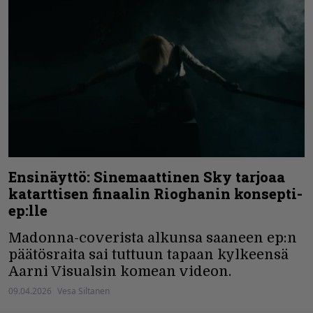
Ensinäyttö: Sinemaattinen Sky tarjoaa
katarttisen finaalin Rioghanin konsepti-
ep:lle
Madonna-coverista alkunsa saaneen ep:n
päätösraita sai tuttuun tapaan kylkeensä
Aarni Visualsin komean videon.
09.04.2026
Vesa Siltanen