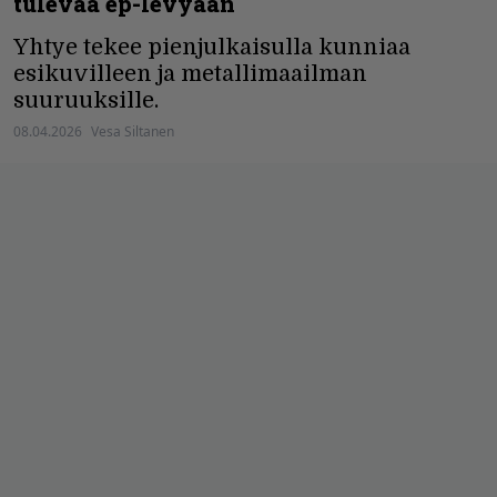
tulevaa ep-levyään
Yhtye tekee pienjulkaisulla kunniaa
esikuvilleen ja metallimaailman
suuruuksille.
08.04.2026
Vesa Siltanen