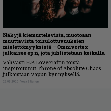
Näkyjä kiemurtelevista, muotoaan
muuttavista toisulottuvuuksien
mielettömyyksistä – Omnivortex
julkaisee ep:n, jota juhlistetaan keikalla
Vahvasti H.P. Lovecraftin töistä
inspiroitunut Throne of Absolute Chaos
julkaistaan vapun kynnyksellä.
22.03.2026
Vesa Siltanen