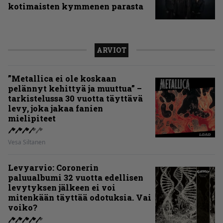
kotimaisten kymmenen parasta
ARVIOT
”Metallica ei ole koskaan
pelännyt kehittyä ja muuttua” –
tarkistelussa 30 vuotta täyttävä
levy, joka jakaa fanien
mielipiteet
Vesa Siltanen
Levyarvio: Coronerin
paluualbumi 32 vuotta edellisen
levytyksen jälkeen ei voi
mitenkään täyttää odotuksia. Vai
voiko?