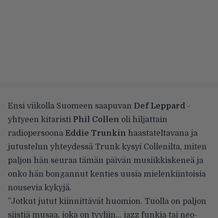
Ensi viikolla Suomeen saapuvan
Def Leppard
-
yhtyeen kitaristi
Phil Collen
oli hiljattain
radiopersoona
Eddie Trunkin
haastateltavana ja
jutustelun yhteydessä Trunk kysyi Collenilta, miten
paljon hän seuraa tämän päivän musiikkiskeneä ja
onko hän bongannut kenties uusia mielenkiintoisia
nousevia kykyjä.
”Jotkut jutut kiinnittävät huomion. Tuolla on paljon
siistiä musaa, joka on tyyliin… jazz funkia tai neo-