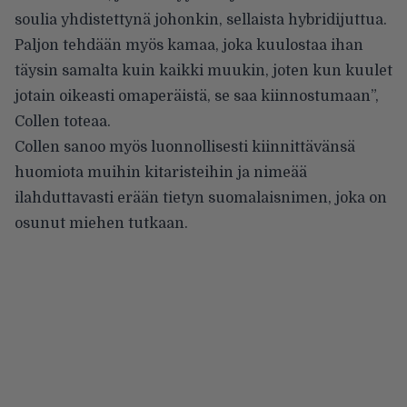
soulia yhdistettynä johonkin, sellaista hybridijuttua.
Paljon tehdään myös kamaa, joka kuulostaa ihan
täysin samalta kuin kaikki muukin, joten kun kuulet
jotain oikeasti omaperäistä, se saa kiinnostumaan”,
Collen toteaa.
Collen sanoo myös luonnollisesti kiinnittävänsä
huomiota muihin kitaristeihin ja nimeää
ilahduttavasti erään tietyn suomalaisnimen, joka on
osunut miehen tutkaan.