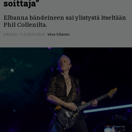
soittaja”
Elbanna bändeineen sai ylistystä itseltään
Phil Collenilta.
Julkaistu:
11.6.2026 08:42
Vesa Siltanen