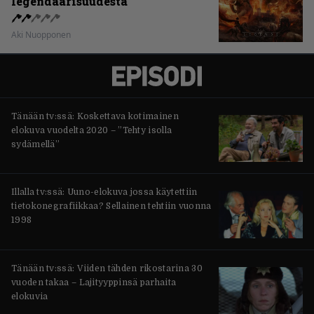
legendaarisuudesta
Aki Nuopponen
Tänään tv:ssä: Koskettava kotimainen
elokuva vuodelta 2020 – ”Tehty isolla
sydämellä”
Illalla tv:ssä: Uuno-elokuva jossa käytettiin
tietokonegrafiikkaa? Sellainen tehtiin vuonna
1998
Tänään tv:ssä: Viiden tähden rikostarina 30
vuoden takaa – Lajityyppinsä parhaita
elokuvia