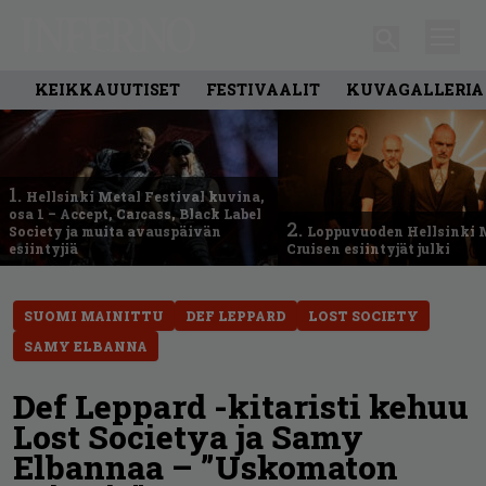
KEIKKAUUTISET
FESTIVAALIT
KUVAGALLERIA
1.
Hellsinki Metal Festival kuvina,
osa 1 – Accept, Carcass, Black Label
2.
Society ja muita avauspäivän
Loppuvuoden Hellsinki 
esiintyjiä
Cruisen esiintyjät julki
SUOMI MAINITTU
DEF LEPPARD
LOST SOCIETY
SAMY ELBANNA
Def Leppard -kitaristi kehuu
Lost Societya ja Samy
Elbannaa – ”Uskomaton