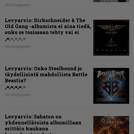
Aki Nuopponen
Levyarvio: Dirkschneider & The
Old Gang -albumista ei aina tiedä,
onko se tosissaan tehty vai ei
Aki Nuopponen
Levyarvio: Onko Steelbound jo
täydellisintä mahdollista Battle
Beastia?
Aki Nuopponen
Levyarvio: Sabaton on
yhdennellätoista albumillaan
erittäin kaukana