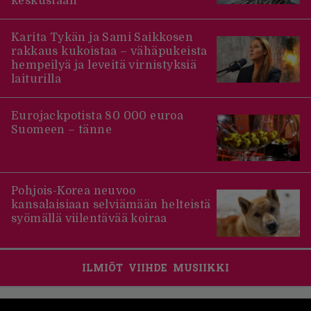
keskustaan
Karita Tykän ja Sami Saikkosen
rakkaus kukoistaa – vähäpukeista
hempeilyä ja leveitä virnistyksiä
laiturilla
Eurojackpotista 80 000 euroa
Suomeen – tänne
Pohjois-Korea neuvoo
kansalaisiaan selviämään helteistä
syömällä viilentävää koiraa
ILMIÖT
VIIHDE
MUSIIKKI
Footer