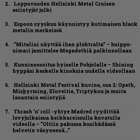
Loppuvuoden Hellsinki Metal Cruisen
esiintyjät julki
Espoon syyskuu käynnistyy kotimaisen black
metalin merkeissä
”Mitalini näyttää ihan plektralta” – huippu-
uimari jamittelee Megadethiä palkinnollaan
Kunnianosoitus hyiselle Pohjolalle – Shining
hyppäsi keskelle kinoksia uudella videollaan
Hellsinki Metal Festival kuvina, osa 2: Opeth,
Misþyrming, Eluveitie, Triptykon ja muita
lauantain esiintyjiä
Thrash ’n’ roll -yhtye Madred ryydittää
levyjulkaisua keikkareissulla kuvatulla
videolla – ”Oltiin pakussa kusihädässä
helvetin väsyneenä…”