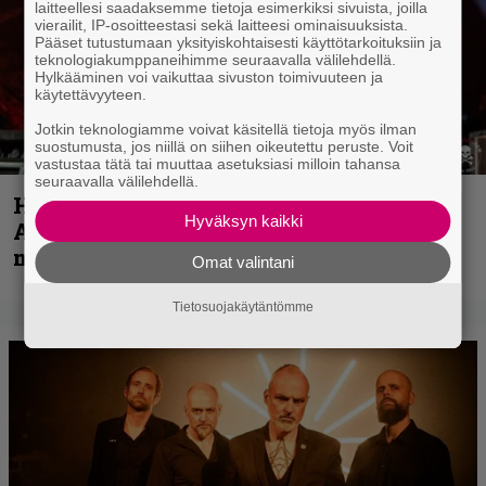
laitteellesi saadaksemme tietoja esimerkiksi sivuista, joilla
vierailit, IP-osoitteestasi sekä laitteesi ominaisuuksista.
Pääset tutustumaan yksityiskohtaisesti käyttötarkoituksiin ja
teknologiakumppaneihimme seuraavalla välilehdellä.
Hylkääminen voi vaikuttaa sivuston toimivuuteen ja
käytettävyyteen.
Jotkin teknologiamme voivat käsitellä tietoja myös ilman
suostumusta, jos niillä on siihen oikeutettu peruste. Voit
vastustaa tätä tai muuttaa asetuksiasi milloin tahansa
seuraavalla välilehdellä.
Hellsinki Metal Festival kuvina, osa 1 –
Hyväksyn kaikki
Accept, Carcass, Black Label Society ja
muita avauspäivän esiintyjiä
Omat valintani
Tietosuojakäytäntömme