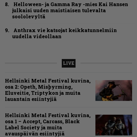
Helloween- ja Gamma Ray -mies Kai Hansen
julkaisi uuden maistiaisen tulevalta
soololevyltä
Anthrax vie katsojat keikkatunnelmiin
uudella videollaan
LIVE
Hellsinki Metal Festival kuvina,
osa 2: Opeth, Misþyrming,
Eluveitie, Triptykon ja muita
lauantain esiintyjiä
Hellsinki Metal Festival kuvina,
osa 1 – Accept, Carcass, Black
Label Society ja muita
avauspäivän esiintyjiä