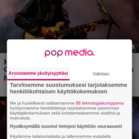
Hellsinki Metal Festival kuvina, osa 2:
Opeth, Misþyrming, Eluveitie, Triptykon
Arvostamme yksityisyyttäsi
Valintasi
ja muita lauantain esiintyjiä
Tarvitsemme suostumuksesi tarjotaksemme
henkilökohtaisen käyttökokemuksen
Me ja huolellisesti valitsemamme
88 teknologiakumppania
hyödynnämme henkilötietoja tarjotaksemme paremman
käyttäjäkokemuksen sekä kohdentaaksemme sisältöä ja
mainoksia.
Hyväksymällä suostut tietojesi käyttöön seuraavasti
Käytämme laitetunnisteita ja tallennamme evästeitä