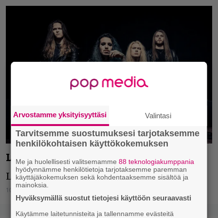
Arvostamme yksityisyyttäsi
Valintasi
Tarvitsemme suostumuksesi tarjotaksemme
henkilökohtaisen käyttökokemuksen
Lost Society kiertää Suomea syksyllä
Me ja huolellisesti valitsemamme
88 teknologiakumppania
hyödynnämme henkilötietoja tarjotaksemme paremman
Liput keikoille nyt myynnissä.
käyttäjäkokemuksen sekä kohdentaaksemme sisältöä ja
mainoksia.
10.07.2024
Vesa Siltanen
Hyväksymällä suostut tietojesi käyttöön seuraavasti
Käytämme laitetunnisteita ja tallennamme evästeitä