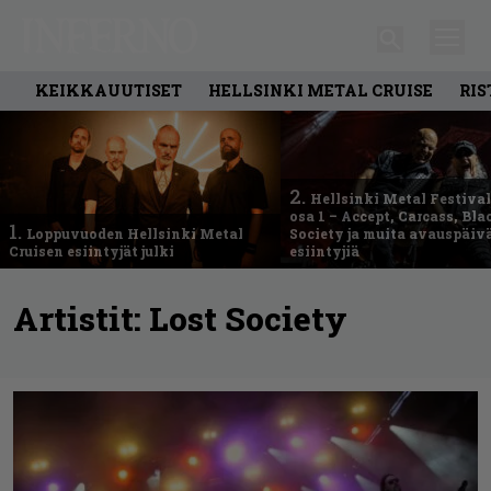
KEIKKAUUTISET
HELLSINKI METAL CRUISE
RIS
2.
Hellsinki Metal Festival
osa 1 – Accept, Carcass, Bla
1.
Loppuvuoden Hellsinki Metal
Society ja muita avauspäiv
Cruisen esiintyjät julki
esiintyjiä
Artistit:
Lost Society