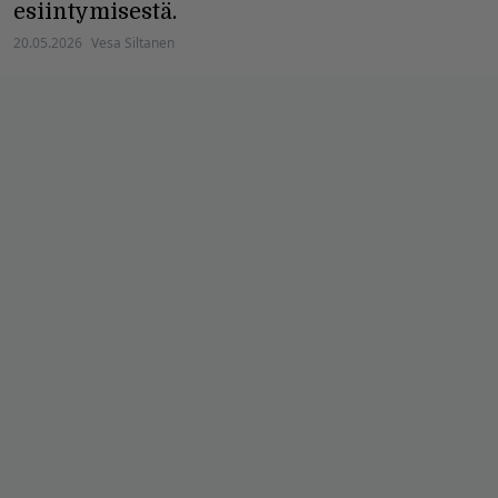
esiintymisestä.
20.05.2026
Vesa Siltanen