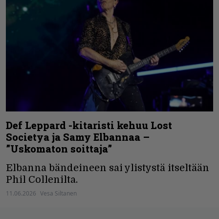
Def Leppard -kitaristi kehuu Lost
Societya ja Samy Elbannaa –
”Uskomaton soittaja”
Elbanna bändeineen sai ylistystä itseltään
Phil Collenilta.
11.06.2026
Vesa Siltanen