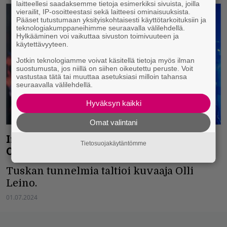
laitteellesi saadaksemme tietoja esimerkiksi sivuista, joilla
vierailit, IP-osoitteestasi sekä laitteesi ominaisuuksista.
Pääset tutustumaan yksityiskohtaisesti käyttötarkoituksiin ja
teknologiakumppaneihimme seuraavalla välilehdellä.
Hylkääminen voi vaikuttaa sivuston toimivuuteen ja
käytettävyyteen.
Jotkin teknologiamme voivat käsitellä tietoja myös ilman
suostumusta, jos niillä on siihen oikeutettu peruste. Voit
vastustaa tätä tai muuttaa asetuksiasi milloin tahansa
seuraavalla välilehdellä.
Hyväksyn kaikki
Omat valintani
Infernon Tuska-galleria sunnuntailta:
Tietosuojakäytäntömme
Opeth, Lost Society, Eivør…
Tuskan tunnelmia taltioi kuvaaja Olli
Leino.
01.07.2024