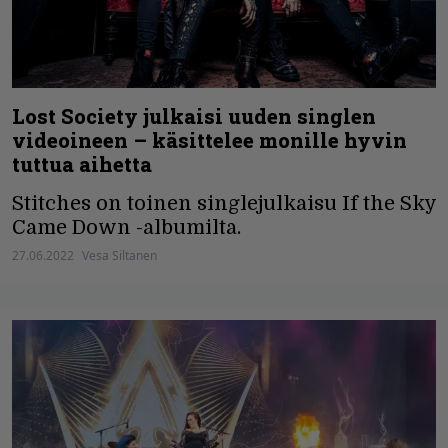
Lost Society julkaisi uuden singlen
videoineen – käsittelee monille hyvin
tuttua aihetta
Stitches on toinen singlejulkaisu If the Sky
Came Down -albumilta.
27.06.2022
Vesa Siltanen