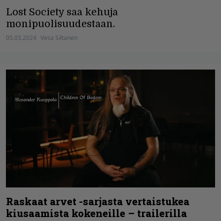
Lost Society saa kehuja
monipuolisuudestaan.
05.03.2024
Vesa Siltanen
Raskaat arvet -sarjasta vertaistukea
kiusaamista kokeneille – trailerilla