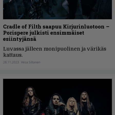
Cradle of Filth saapuu Kirjurinluotoon –
Porispere julkisti ensimmäiset
esiintyjänsä
Luvassa jälleen monipuolinen ja värikäs
kattaus.
28.11.2023
Vesa Siltanen