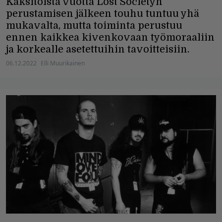
Kaksitoista vuotta Lost Societyn
perustamisen jälkeen touhu tuntuu yhä
mukavalta, mutta toiminta perustuu
ennen kaikkea kivenkovaan työmoraaliin
ja korkealle asetettuihin tavoitteisiin.
06.12.2022
Elli Muurikainen