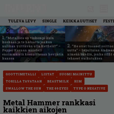
TULEVA LEVY
SINGLE
KEIKKAUUTISET
FEST
1.
”Metallica on tiukempi kuin
koskaan ja te haluatte jonkun
2.
nulikan yrittävän olla Hetfield?” –
”He ovat tuoneet soittoo
Pepper Keenan muisteli
uutta” – Sepulturan Andreas
ensimmäistä koesoittoaan hevijätin
nimeää bändin, jonka riffit
kanssa
tehneet vaikutuksen
GOOTTIMETALLI
LISTAT
SUOMI MAINITTU
TORILLA TAVATAAN
BEASTMILK
HIM
SWALLOW THE SUN
THE 69 EYES
TYPE O NEGATIVE
Metal Hammer rankkasi
kaikkien aikojen