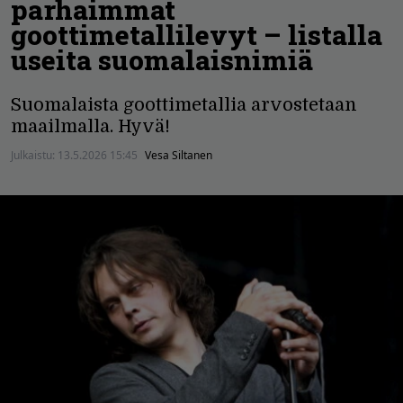
parhaimmat
goottimetallilevyt – listalla
useita suomalaisnimiä
Suomalaista goottimetallia arvostetaan
maailmalla. Hyvä!
Julkaistu:
13.5.2026 15:45
Vesa Siltanen