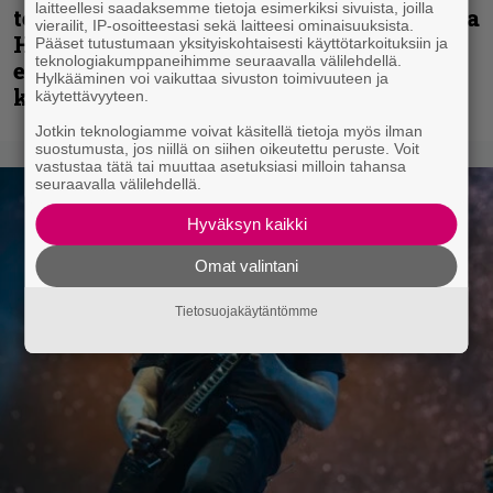
laitteellesi saadaksemme tietoja esimerkiksi sivuista, joilla
te haluatte jonkun nulikan yrittävän olla
vierailit, IP-osoitteestasi sekä laitteesi ominaisuuksista.
Hetfield?” – Pepper Keenan muisteli
Pääset tutustumaan yksityiskohtaisesti käyttötarkoituksiin ja
teknologiakumppaneihimme seuraavalla välilehdellä.
ensimmäistä koesoittoaan hevijätin
Hylkääminen voi vaikuttaa sivuston toimivuuteen ja
kanssa
käytettävyyteen.
Jotkin teknologiamme voivat käsitellä tietoja myös ilman
suostumusta, jos niillä on siihen oikeutettu peruste. Voit
vastustaa tätä tai muuttaa asetuksiasi milloin tahansa
seuraavalla välilehdellä.
Hyväksyn kaikki
Omat valintani
Tietosuojakäytäntömme