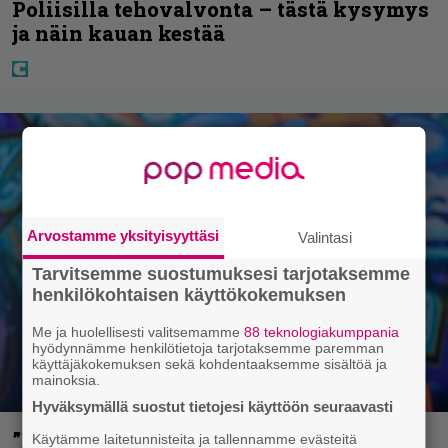
Poliisilla tehovalvonta – tästä kysymys
ja näin kauan kestää
Arvostamme yksityisyyttäsi
Valintasi
Tarvitsemme suostumuksesi tarjotaksemme
henkilökohtaisen käyttökokemuksen
Me ja huolellisesti valitsemamme
88 teknologiakumppania
hyödynnämme henkilötietoja tarjotaksemme paremman
käyttäjäkokemuksen sekä kohdentaaksemme sisältöä ja
mainoksia.
Hyväksymällä suostut tietojesi käyttöön seuraavasti
”Metallica on tiukempi kuin koskaan ja
Käytämme laitetunnisteita ja tallennamme evästeitä