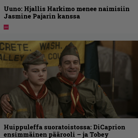
Uuno: Hjallis Harkimo menee naimisiin
Jasmine Pajarin kanssa
Huippuleffa suoratoistossa: DiCaprion
ensimmäinen päärooli – ja Tobey