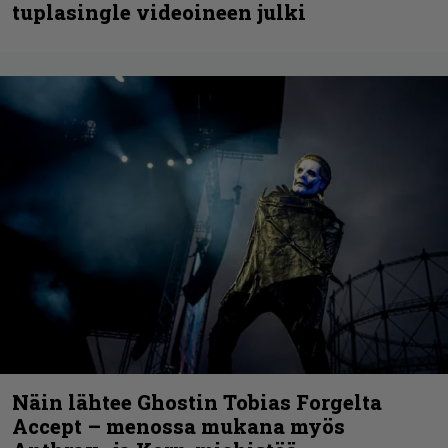
tuplasingle videoineen julki
Näin lähtee Ghostin Tobias Forgelta
Accept – menossa mukana myös