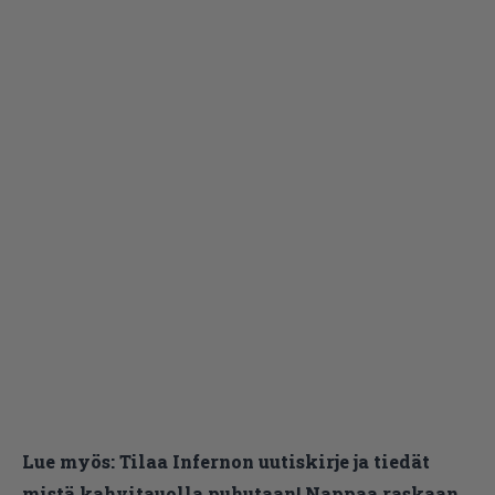
Lue myös:
Tilaa Infernon uutiskirje ja tiedät
mistä kahvitauolla puhutaan! Nappaa raskaan