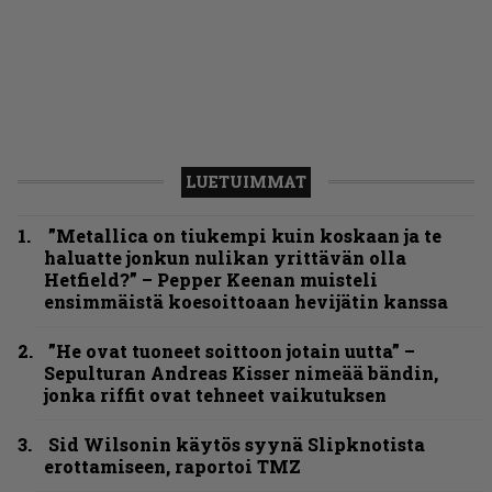
LUETUIMMAT
”Metallica on tiukempi kuin koskaan ja te
haluatte jonkun nulikan yrittävän olla
Hetfield?” – Pepper Keenan muisteli
ensimmäistä koesoittoaan hevijätin kanssa
”He ovat tuoneet soittoon jotain uutta” –
Sepulturan Andreas Kisser nimeää bändin,
jonka riffit ovat tehneet vaikutuksen
Sid Wilsonin käytös syynä Slipknotista
erottamiseen, raportoi TMZ