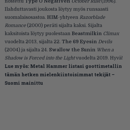
nostettu
Type O Negativen
October Rust
(1996).
Ilahduttavasti joukosta löytyy myös runsaasti
suomalaisosastoa.
HIM
-yhtyeen
Razorblade
Romance
(2000) peräti sijalta kaksi. Sijalta
kaksitoista löytyy puolestaan
Beastmilkin
Climax
vuodelta 2013, sijalta 22.
The 69 Eyesin
Devils
(2004) ja sijalta 24.
Swallow the Sunin
When a
Shadow is Forced into the Light
vuodelta 2019. Hyvä!
Lue myös:
Metal Hammer listasi goottimetallin
tämän hetken mielenkiintoisimmat tekijät –
Suomi mainittu