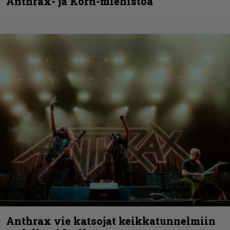
Anthrax- ja Korn-miehistöä
Anthrax vie katsojat keikkatunnelmiin