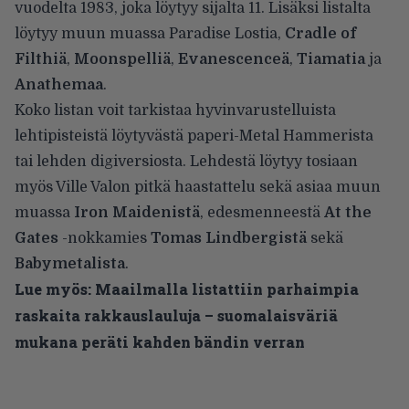
vuodelta 1983, joka löytyy sijalta 11. Lisäksi listalta
löytyy muun muassa Paradise Lostia,
Cradle of
Filthiä
,
Moonspelliä
,
Evanescenceä
,
Tiamatia
ja
Anathemaa
.
Koko listan
voit tarkistaa
hyvinvarustelluista
lehtipisteistä löytyvästä paperi-Metal Hammerista
tai lehden digiversiosta. Lehdestä löytyy tosiaan
myös Ville Valon pitkä haastattelu sekä asiaa muun
muassa
Iron Maidenistä
, edesmenneestä
At the
Gates
-nokkamies
Tomas Lindbergistä
sekä
Babymetalista
.
Lue myös:
Maailmalla listattiin parhaimpia
raskaita rakkauslauluja – suomalaisväriä
mukana peräti kahden bändin verran