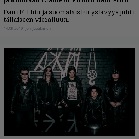
ja kuullaan Cradle of Filthin Dani Filth
Dani Filthin ja suomalaisten ystävyys johti
tällaiseen vierailuun.
14.09.2019
Joni Juutilainen