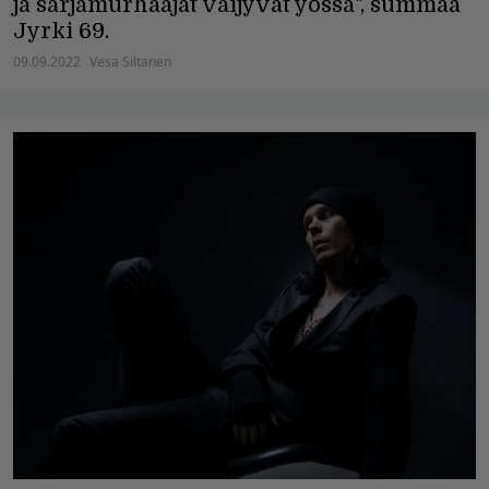
ja sarjamurhaajat väijyvät yössä", summaa
Jyrki 69.
09.09.2022
Vesa Siltanen