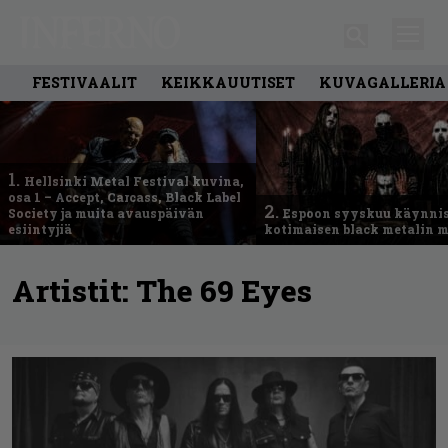
FESTIVAALIT
KEIKKAUUTISET
KUVAGALLERIA
1.
Hellsinki Metal Festival kuvina,
osa 1 – Accept, Carcass, Black Label
2.
Society ja muita avauspäivän
Espoon syyskuu käynni
esiintyjiä
kotimaisen black metalin m
Artistit:
The 69 Eyes