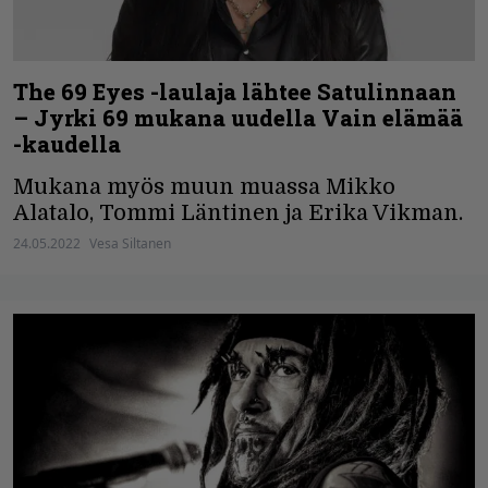
The 69 Eyes -laulaja lähtee Satulinnaan
– Jyrki 69 mukana uudella Vain elämää
-kaudella
Mukana myös muun muassa Mikko
Alatalo, Tommi Läntinen ja Erika Vikman.
24.05.2022
Vesa Siltanen