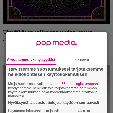
The 69 Eyes julkaisee uuden levyn
Tuoretta rieskaa pukkaa.
11.02.2023
Jonna Ikonen
Arvostamme yksityisyyttäsi
Valintasi
Tarvitsemme suostumuksesi tarjotaksemme
henkilökohtaisen käyttökokemuksen
Me ja huolellisesti valitsemamme
88 teknologiakumppania
hyödynnämme henkilötietoja tarjotaksemme paremman
käyttäjäkokemuksen sekä kohdentaaksemme sisältöä ja
mainoksia.
Hyväksymällä suostut tietojesi käyttöön seuraavasti
Käytämme laitetunnisteita ja tallennamme evästeitä