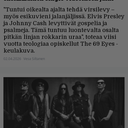
"Tuntui oikealta ajalta tehdä virsilevy –
myös esikuvieni jalanjäljissä. Elvis Presley
ja Johnny Cash levyttivät gospelia ja
psalmeja. Tämä tuntuu luontevalta osalta
pitkän linjan rokkarin uraa", toteaa viisi
vuotta teologiaa opiskellut The 69 Eyes -
keulakuva.
02.04.2026
Vesa Siltanen