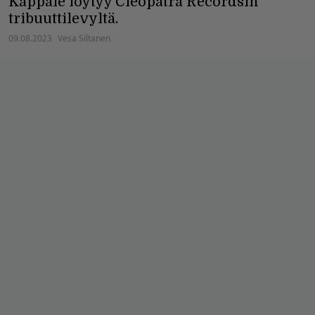
Kappale löytyy Cleopatra Recordsin
tribuuttilevyltä.
09.08.2023
Vesa Siltanen