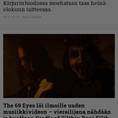
Kirjurinluodossa moshataan taas heinä-
elokuun taitteessa.
19.11.2019
Vesa Siltanen
The 69 Eyes löi ilmoille uuden
musiikkivideon – vierailijana nähdään