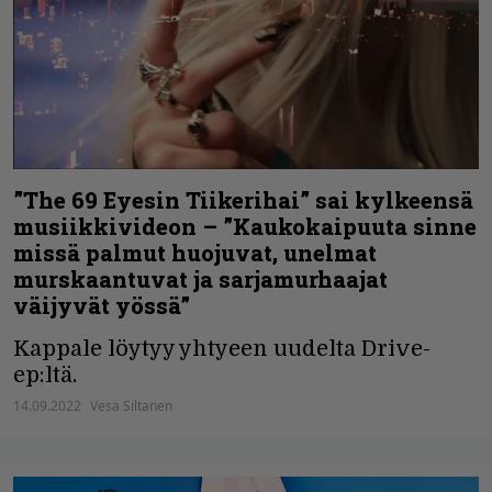
”The 69 Eyesin Tiikerihai” sai kylkeensä
musiikkivideon – ”Kaukokaipuuta sinne
missä palmut huojuvat, unelmat
murskaantuvat ja sarjamurhaajat
väijyvät yössä”
Kappale löytyy yhtyeen uudelta Drive-
ep:ltä.
14.09.2022
Vesa Siltanen