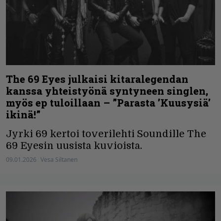
The 69 Eyes julkaisi kitaralegendan
kanssa yhteistyönä syntyneen singlen,
myös ep tuloillaan – ”Parasta ’Kuusysiä’
ikinä!”
Jyrki 69 kertoi toverilehti Soundille The
69 Eyesin uusista kuvioista.
09.01.2026
Vesa Siltanen