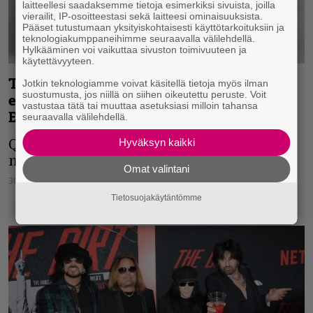
laitteellesi saadaksemme tietoja esimerkiksi sivuista, joilla
vierailit, IP-osoitteestasi sekä laitteesi ominaisuuksista.
Pääset tutustumaan yksityiskohtaisesti käyttötarkoituksiin ja
teknologiakumppaneihimme seuraavalla välilehdellä.
Hylkääminen voi vaikuttaa sivuston toimivuuteen ja
käytettävyyteen.
Tulevan vuoden Qstockin ensimmäiset
Jotkin teknologiamme voivat käsitellä tietoja myös ilman
suostumusta, jos niillä on siihen oikeutettu peruste. Voit
esiintyjät julki – mukana mm. D-A-D,
vastustaa tätä tai muuttaa asetuksiasi milloin tahansa
Epica ja liuta kovia kotimaisia
seuraavalla välilehdellä.
Hyväksyn kaikki
Qstockin juhlavuosi tuo lavalle kovia
nimiä - ja lisää on tulossa!
Omat valintani
30.11.2022
Joni Juutilainen
Tietosuojakäytäntömme