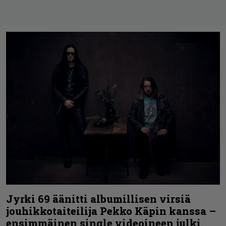
Jyrki 69 äänitti albumillisen virsiä
jouhikkotaiteilija Pekko Käpin kanssa –
ensimmäinen single videoineen julki