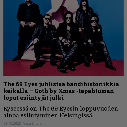
The 69 Eyes juhlistaa bändihistoriikkia
keikalla – Goth by Xmas -tapahtuman
loput esiintyjät julki
Kyseessä on The 69 Eyesin loppuvuoden
ainoa esiintyminen Helsingissä.
03.10.2023
Vesa Siltanen