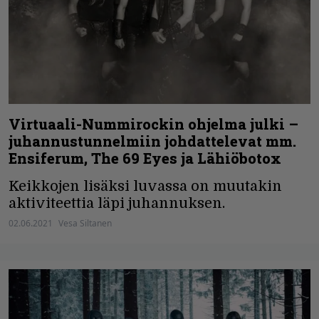
Virtuaali-Nummirockin ohjelma julki –
juhannustunnelmiin johdattelevat mm.
Ensiferum, The 69 Eyes ja Lähiöbotox
Keikkojen lisäksi luvassa on muutakin
aktiviteettia läpi juhannuksen.
02.06.2021
Vesa Siltanen