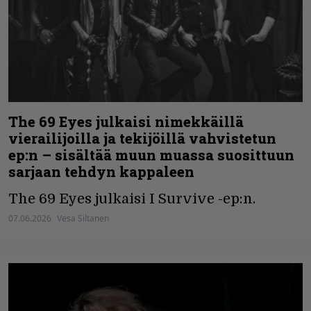
The 69 Eyes julkaisi nimekkäillä
vierailijoilla ja tekijöillä vahvistetun
ep:n – sisältää muun muassa suosittuun
sarjaan tehdyn kappaleen
The 69 Eyes julkaisi I Survive -ep:n.
07.06.2026
Vesa Siltanen