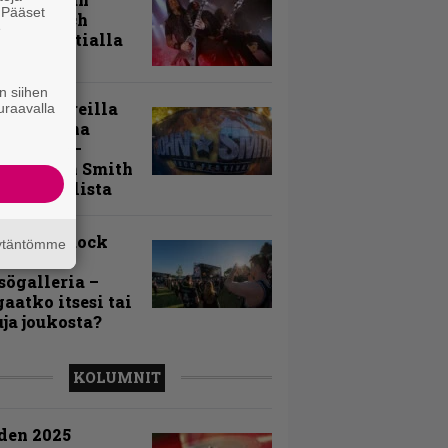
. Pääset
toon – Arch
e
my Tavastialla
n siihen
llä festareilla
uraavalla
ki on aina
allaan” –
rtti John Smith
 Festivalista
n Smith Rock
äytäntömme
ivalin
sögalleria –
aatko itsesi tai
uja joukosta?
KOLUMNIT
den 2025