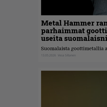
Metal Hammer ran
parhaimmat goottim
useita suomalaisn
Suomalaista goottimetallia 
13.05.2026
Vesa Siltanen