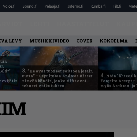
Voice.fi
Soundi.fi
Pelaaja.fi
Inferno.fi
Rumba.fi
Tilt.fi
Metel
ARVIOT
LEHTI
HAASTATTELUT
KAUP
EVA LEVY
MUSIIKKIVIDEO
COVER
KOKOELMA
kuin
un
3.
eld?” –
”He ovat tuoneet soittoon jotain
4.
uutta” – Sepulturan Andreas Kisser
Näin lähtee Gh
hevijätin
nimeää bändin, jonka riffit ovat
Forgelta Accept 
tehneet vaikutuksen
myös Anthrax- ja
HIM