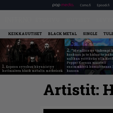
Como.fi
Episodi.fi
ETUSIVU
UUTISET
LEVY
KEIKKAUUTISET
BLACK METAL
SINGLE
TUL
2.
”Metallica on tiukempi 
koskaan ja te haluatte jonk
nulikan yrittävän olla Hetfi
Pepper Keenan muisteli
1.
Espoon syyskuu käynnistyy
ensimmäistä koesoittoaan 
kotimaisen black metalin merkeissä
kanssa
Artistit: