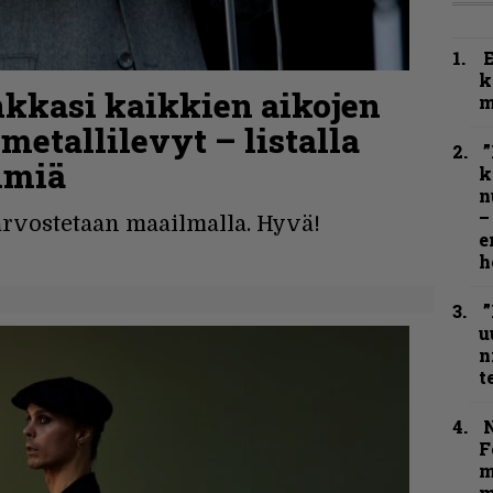
k
kkasi kaikkien aikojen
m
etallilevyt – listalla
”
imiä
k
n
–
arvostetaan maailmalla. Hyvä!
e
h
”
u
n
t
N
F
m
m