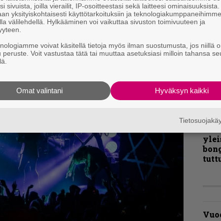
i sivuista, joilla vierailit, IP-osoitteestasi sekä laitteesi ominaisuuksista
liit
an yksityiskohtaisesti käyttötarkoituksiin ja teknologiakumppaneihimm
Ene
la välilehdellä. Hylkääminen voi vaikuttaa sivuston toimivuuteen ja
yyteen.
knologiamme voivat käsitellä tietoja myös ilman suostumusta, jos niillä o
”Näi
u peruste. Voit vastustaa tätä tai muuttaa asetuksiasi milloin tahansa se
lä.
kaik
kohd
rapo
Omat valintani
Hyväksyn kaikki
Rock
Joh
Tietosuojak
Fest
ylei
bong
tutt
Vuo