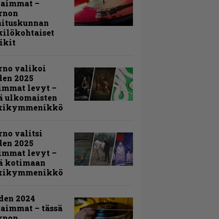
kaimmat –
rnon
mituskunnan
ilökohtaiset
ikit
rno valikoi
den 2025
immat levyt –
ä ulkomaisten
kikymmenikkö
rno valitsi
den 2025
immat levyt –
ä kotimaan
kikymmenikkö
den 2024
aimmat – tässä
rnon