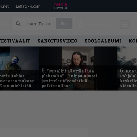
i.net
Leffatykki.com
PA
Etsi
KIRJAUDU
FESTIVAALIT
SANOITUSVIDEO
SOOLOALBUMI
KO
5.
6.
”Mitalini näyttää ihan
Kunni
ostin Tobias
plektralta” – huippu-uimari
Pohjolal
– menossa mukana
jamittelee Megadethiä
keskelle
 Korn-miehistöä
palkinnollaan
videoll