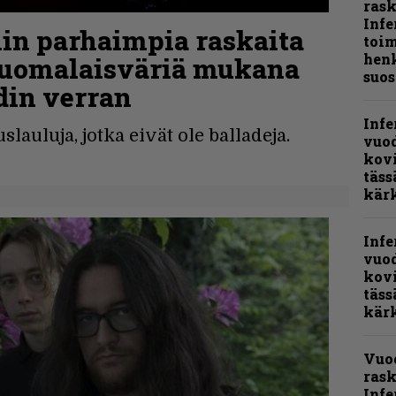
ras
Infe
iin parhaimpia raskaita
toi
henk
suomalaisväriä mukana
suos
din verran
Infe
lauluja, jotka eivät ole balladeja.
vuo
kov
täss
kär
Infe
vuo
kov
täss
kär
Vuo
rask
Infe