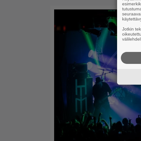
esimerkiks
tutustuma
seuraaval
käytettäv
Jotkin te
oikeutett
välilehdel