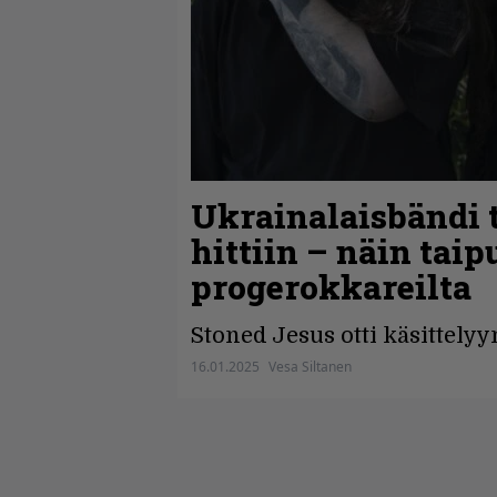
Ukrainalaisbändi 
hittiin – näin tai
progerokkareilta
Stoned Jesus otti käsittely
16.01.2025
Vesa Siltanen