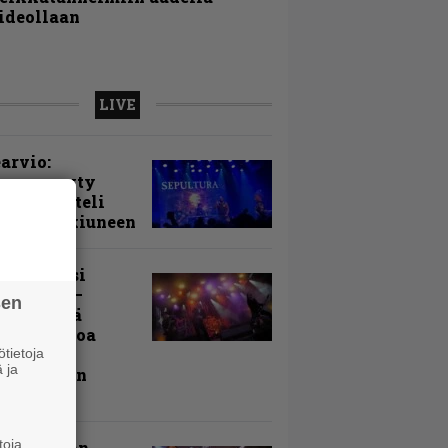
ideollaan
LIVE
arvio:
puunmyyty
stia saatteli
lturan ikiuneen
ki Raikasi
ereella –
sen
rnon neljä
evää nostoa
arin
tietoja
 ja
kospäivän
yksistä
toja
uu vanhaan