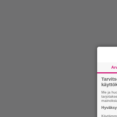
Ar
Tarvit
käytt
Me ja huo
tarjotak
mainoksi
Hyväksym
Käytämme 