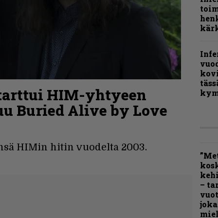
toi
henk
kärk
Infe
vuo
kov
täss
tarttui HIM-yhtyeen
kym
puu Buried Alive by Love
ynsä HIMin hitin vuodelta 2003.
”Met
kos
kehi
– ta
vuot
joka
miel