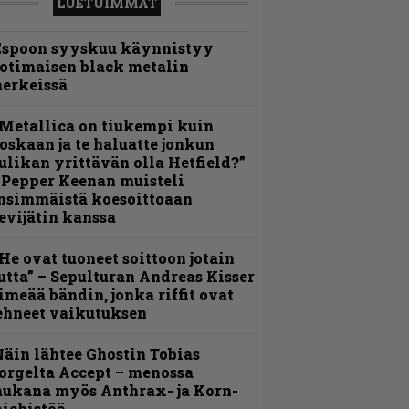
LUETUIMMAT
Espoon syyskuu käynnistyy
otimaisen black metalin
erkeissä
Metallica on tiukempi kuin
oskaan ja te haluatte jonkun
ulikan yrittävän olla Hetfield?”
 Pepper Keenan muisteli
nsimmäistä koesoittoaan
evijätin kanssa
He ovat tuoneet soittoon jotain
utta” – Sepulturan Andreas Kisser
imeää bändin, jonka riffit ovat
ehneet vaikutuksen
äin lähtee Ghostin Tobias
orgelta Accept – menossa
ukana myös Anthrax- ja Korn-
iehistöä