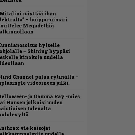
Mitalini näyttää ihan
lektralta” – huippu-uimari
amittelee Megadethiä
alkinnollaan
unnianosoitus hyiselle
ohjolalle – Shining hyppäsi
eskelle kinoksia uudella
ideollaan
lind Channel palaa rytinällä –
uplasingle videoineen julki
Helloween- ja Gamma Ray -mies
ai Hansen julkaisi uuden
aistiaisen tulevalta
oololevyltä
nthrax vie katsojat
eikkatunnelmiin uudella