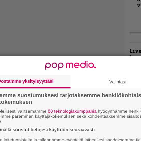
v
Live
Lop
Tava
Sepu
vostamme yksityisyyttäsi
Valintasi
Rok
Tamp
semme suostumuksesi tarjotaksemme henkilökohtai
Infe
ökokemuksen
väk
fest
lellisesti valitsemamme
88 teknologiakumppania
hyödynnämme henkilö
semme paremman käyttäjäkokemuksen sekä kohdentaaksemme sisältöä
kak
a.
esit
ällä suostut tietojesi käyttöön seuraavasti
laitetunnisteita ja tallennamme evästeitä laitteellesi saadaksemme tie
Pal