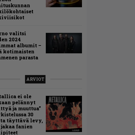
mituskunnan
ilökohtaiset
iviisikot
rno valitsi
den 2024
immat albumit –
ä kotimaisten
menen parasta
ARVIOT
allica ei ole
kaan pelännyt
ttyä ja muuttua”
rkistelussa 30
ta täyttävä levy,
 jakaa fanien
ipiteet