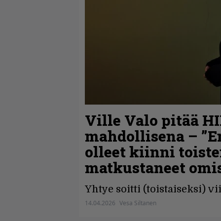
Ville Valo pitää 
mahdollisena – ”
olleet kiinni tois
matkustaneet omis
Yhtye soitti (toistaiseksi) 
14.04.2026
Vesa Siltanen