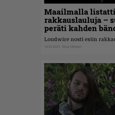
Maailmalla listatt
rakkauslauluja – 
peräti kahden bän
Loudwire nosti esiin rakkaus
18.02.2025
Vesa Siltanen