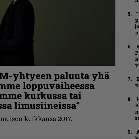
”
p
j
p
K
P
k
v
HIM-yhtyeen paluuta yhä
B
Emme loppuvaiheessa
t
temme kurkussa tai
sa limusiineissa”
K
m
s
viimeisen keikkansa 2017.
A
k