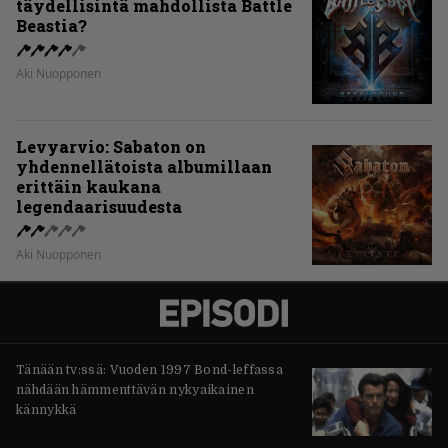
täydellisintä mahdollista Battle
Beastia?
Aki Nuopponen
Levyarvio: Sabaton on
yhdennellätoista albumillaan
erittäin kaukana
legendaarisuudesta
Aki Nuopponen
Tänään tv:ssä: Vuoden 1997 Bond-leffassa
nähdään hämmenttävän nykyaikainen
kännykkä