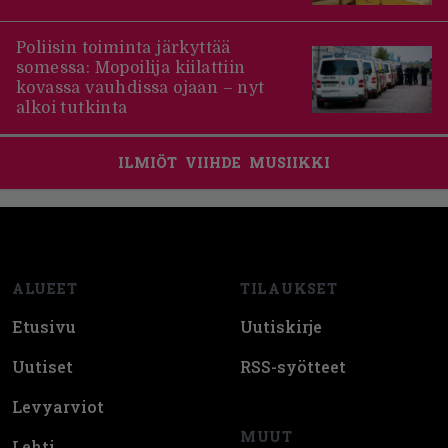
Poliisin toiminta järkyttää
somessa: Mopoilija kiilattiin
kovassa vauhdissa ojaan – nyt
alkoi tutkinta
ILMIÖT
VIIHDE
MUSIIKKI
Footer
ALUEET
TILAUKSET
Etusivu
Uutiskirje
Uutiset
RSS-syötteet
Levyarviot
MUUT
Lehti