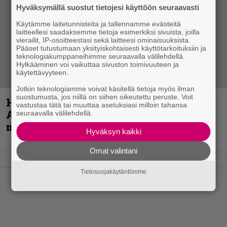
Hyväksymällä suostut tietojesi käyttöön seuraavasti
Käytämme laitetunnisteita ja tallennamme evästeitä
laitteellesi saadaksemme tietoja esimerkiksi sivuista, joilla
vierailit, IP-osoitteestasi sekä laitteesi ominaisuuksista.
Pääset tutustumaan yksityiskohtaisesti käyttötarkoituksiin ja
teknologiakumppaneihimme seuraavalla välilehdellä.
Hylkääminen voi vaikuttaa sivuston toimivuuteen ja
käytettävyyteen.
Jotkin teknologiamme voivat käsitellä tietoja myös ilman
suostumusta, jos niillä on siihen oikeutettu peruste. Voit
Hellsinki Metal Festival kuvina, osa 1 –
vastustaa tätä tai muuttaa asetuksiasi milloin tahansa
Accept, Carcass, Black Label Society ja
seuraavalla välilehdellä.
muita avauspäivän esiintyjiä
Hyväksyn kaikki
Omat valintani
Tietosuojakäytäntömme