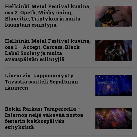
Hellsinki Metal Festival kuvina,
osa 2: Opeth, Misþyrming,
Eluveitie, Triptykon ja muita
lauantain esiintyjiä
Hellsinki Metal Festival kuvina,
osa 1 – Accept, Carcass, Black
Label Society ja muita
avauspäivän esiintyjiä
Livearvio: Loppuunmyyty
Tavastia saatteli Sepulturan
ikiuneen
Rokki Raikasi Tampereella –
Infernon neljä väkevää nostoa
festarin kakkospäivän
esityksistä