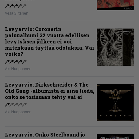
Vesa Siltanen
Levyarvio: Coronerin
paluualbumi 32 vuotta edellisen
levytyksen jälkeen ei voi
mitenkään täyttää odotuksia. Vai
voiko?
Aki Nuopponen
Levyarvio: Dirkschneider & The
Old Gang -albumista ei aina tiedä,
onko se tosissaan tehty vai ei
Aki Nuopponen
Levyarvio: Onko Steelbound jo