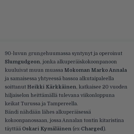
90-luvun grungehuumassa syntynyt ja operoinut
Slumgudgeon
, jonka alkuperäiskokoonpanoon
kuuluivat muun muassa
Mokoman Marko Annala
ja samaisessa yhtyeessä bassoa alkutaipaleella
soittanut
Heikki Kärkkäinen
, katkaisee 20 vuoden
hiljaiselon heittämällä tulevana viikonloppuna
keikat Turussa ja Tampereella.
Bändi nähdään lähes alkuperäisessä
kokoonpanossaan, jossa Annalan tontin kitaristina
täyttää
Oskari Kymäläinen
(ex-
Charged
).