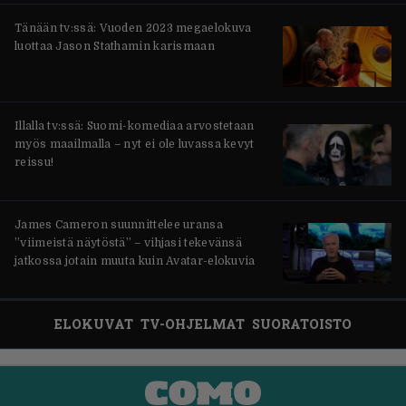
Tänään tv:ssä: Vuoden 2023 megaelokuva
luottaa Jason Stathamin karismaan
Illalla tv:ssä: Suomi-komediaa arvostetaan
myös maailmalla – nyt ei ole luvassa kevyt
reissu!
James Cameron suunnittelee uransa
”viimeistä näytöstä” – vihjasi tekevänsä
jatkossa jotain muuta kuin Avatar-elokuvia
ELOKUVAT
TV-OHJELMAT
SUORATOISTO