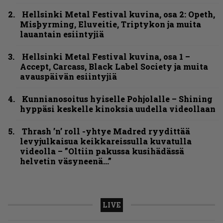
Hellsinki Metal Festival kuvina, osa 2: Opeth,
Misþyrming, Eluveitie, Triptykon ja muita
lauantain esiintyjiä
Hellsinki Metal Festival kuvina, osa 1 –
Accept, Carcass, Black Label Society ja muita
avauspäivän esiintyjiä
Kunnianosoitus hyiselle Pohjolalle – Shining
hyppäsi keskelle kinoksia uudella videollaan
Thrash ’n’ roll -yhtye Madred ryydittää
levyjulkaisua keikkareissulla kuvatulla
videolla – ”Oltiin pakussa kusihädässä
helvetin väsyneenä…”
LIVE