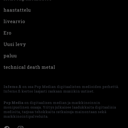
haastattelu
livearvio
Ero
Uusi levy
paluu
technical death metal
Inferno.fi
on osa Pop Median digitaalisten medioiden perhettä.
Inferno.fi kertoo laajasti raskaan musiikin uutiset.
Pop Media
on digitaalisen median ja markkinoinnin
monipuolinen osaaja. Yritys julkaisee laadukkaita digitaalisia
medioita, tarjoaa tehokkaita ratkaisuja mainontaan sekä
markkinointipalveluita.