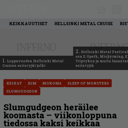
KEIKKAUUTISET
HELLSINKI METAL CRUISE
RIS
2.
Hellsinki Metal Festival
osa 2: Opeth, Misþyrming, E
1.
Loppuvuoden Hellsinki Metal
Triptykon ja muita lauanta
Cruisen esiintyjät julki
esiintyjiä
KEIKAT
HIM
MOKOMA
SLEEP OF MONSTERS
SLUMGUDGEON
Slumgudgeon heräilee
koomasta – viikonloppuna
tiedossa kaksi keikkaa