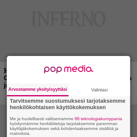
Hellsinki Metal Festival kuvina, osa 2:
Opeth, Misþyrming, Eluveitie, Triptykon
ja muita lauantain esiintyjiä
Arvostamme yksityisyyttäsi
Valintasi
Tarvitsemme suostumuksesi tarjotaksemme
henkilökohtaisen käyttökokemuksen
Me ja huolellisesti valitsemamme
88 teknologiakumppania
hyödynnämme henkilötietoja tarjotaksemme paremman
käyttäjäkokemuksen sekä kohdentaaksemme sisältöä ja
mainoksia.