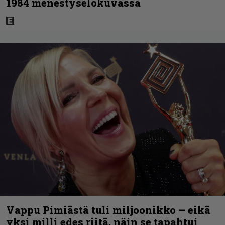
1984 menestyselokuvassa
Vappu Pimiästä tuli miljoonikko – eikä
yksi milli edes riitä, näin se tapahtui