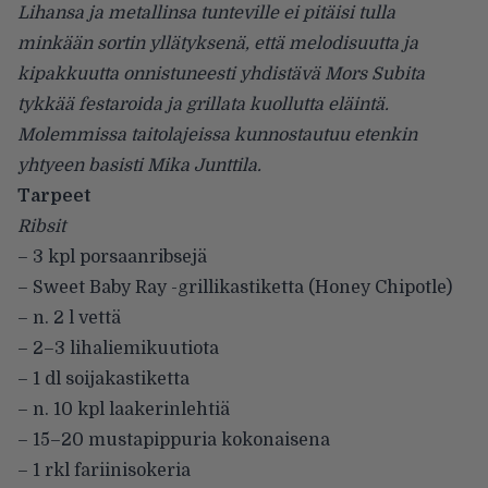
Lihansa ja metallinsa tunteville ei pitäisi tulla
minkään sortin yllätyksenä, että melodisuutta ja
kipakkuutta onnistuneesti yhdistävä Mors Subita
tykkää festaroida ja grillata kuollutta eläintä.
Molemmissa taitolajeissa kunnostautuu etenkin
yhtyeen basisti Mika Junttila.
Tarpeet
Ribsit
– 3 kpl porsaanribsejä
– Sweet Baby Ray -grillikastiketta (Honey Chipotle)
– n. 2 l vettä
– 2–3 lihaliemikuutiota
– 1 dl soijakastiketta
– n. 10 kpl laakerinlehtiä
– 15–20 mustapippuria kokonaisena
– 1 rkl fariinisokeria