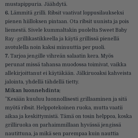
mustapippuria. Jäähdytä.
6.
Lämmitä grilli. Ribsit vaativat loppusilaukseksi
pienen hiilloksen pintaan. Ota ribsit uunista ja pois
liemestä. Sivele kummaltakin puolelta Sweet Baby
Ray -grillikastikkeella ja käytä grillissä pienellä
avotulella noin kaksi minuuttia per puoli.
7.
Tarjoa jengille vihreän salaatin kera. Myös
perunat missä tahansa muodossa toimivat, vaikka
allekirjoittanut ei käytäkään. Jälkiruoaksi kahveista
jalointa, yhdellä tähdellä tietty.
Mikan luonnehdinta:
”Kesään kuuluu luonnollisesti grillaaminen ja sitä
myötä ribsit. Helppotekoinen ruoka, mutta vaatii
aikaa ja keskittymistä. Tämä on tosin helppoa, koska
grilliruoka on parhaimmillaan hyvässä jengissä
nautittuna, ja mikä sen parempaa kuin nauttia