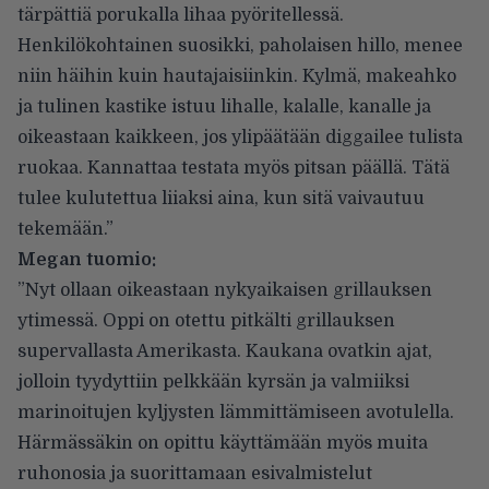
tärpättiä porukalla lihaa pyöritellessä.
Henkilökohtainen suosikki, paholaisen hillo, menee
niin häihin kuin hautajaisiinkin. Kylmä, makeahko
ja tulinen kastike istuu lihalle, kalalle, kanalle ja
oikeastaan kaikkeen, jos ylipäätään diggailee tulista
ruokaa. Kannattaa testata myös pitsan päällä. Tätä
tulee kulutettua liiaksi aina, kun sitä vaivautuu
tekemään.”
Megan tuomio:
”Nyt ollaan oikeastaan nykyaikaisen grillauksen
ytimessä. Oppi on otettu pitkälti grillauksen
supervallasta Amerikasta. Kaukana ovatkin ajat,
jolloin tyydyttiin pelkkään kyrsän ja valmiiksi
marinoitujen kyljysten lämmittämiseen avotulella.
Härmässäkin on opittu käyttämään myös muita
ruhonosia ja suorittamaan esivalmistelut