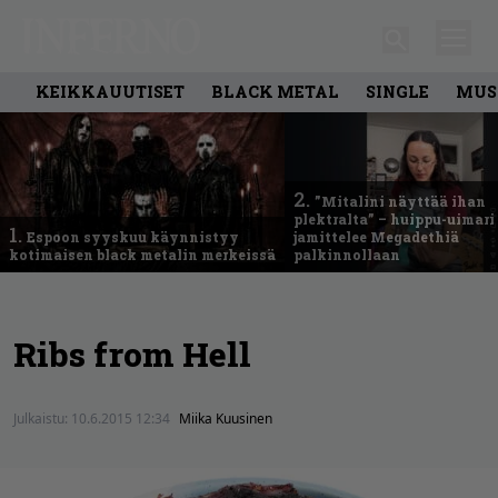
KEIKKAUUTISET
BLACK METAL
SINGLE
MUS
2.
”Mitalini näyttää ihan
plektralta” – huippu-uimari
1.
Espoon syyskuu käynnistyy
jamittelee Megadethiä
kotimaisen black metalin merkeissä
palkinnollaan
Ribs from Hell
Julkaistu:
10.6.2015 12:34
Miika Kuusinen