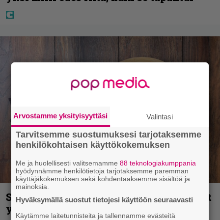
Arvostamme yksityisyyttäsi
Valintasi
Tarvitsemme suostumuksesi tarjotaksemme
henkilökohtaisen käyttökokemuksen
Me ja huolellisesti valitsemamme
88 teknologiakumppania
hyödynnämme henkilötietoja tarjotaksemme paremman
käyttäjäkokemuksen sekä kohdentaaksemme sisältöä ja
mainoksia.
Syötkö perunoita näin? Tutkijat löysivät
Hyväksymällä suostut tietojesi käyttöön seuraavasti
yhteyden vakavaan kansansairauteen
Käytämme laitetunnisteita ja tallennamme evästeitä