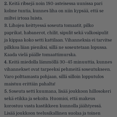
2.
Keitä ribsejä noin 180-asteisessa uunissa pari
kolme tuntia, kunnes liha on niin kypsää, että se
miltei irtoaa luista.
3.
Lihojen keittyessä soseuta tomaatit, pilko
paprikat, habanerot, chilit, sipulit sekä valkosipulit
ja kippaa koko setti kattilaan. Vihanneksia ei tarvitse
pilkkoa liian pieniksi, sillä ne soseutetaan lopussa.
Kaada vielä päälle tomaattimurska.
4.
Keitä miedolla lämmöllä 30–45 minuuttia, kunnes
vihannekset ovat tarpeeksi pehmeitä soseutukseen.
Varo polttamasta pohjaan, sillä silloin lopputulos
maistuu erittäin pahalta!
5.
Soseuta setti kuumana, lisää joukkoon hillosokeri
sekä etikka ja sekoita. Huomioi, että makeus
korostuu vasta kastikkeen kunnolla jäähtyessä.
Lisää joukkoon teelusikallinen suolaa ja toinen