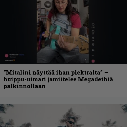
”Mitalini näyttää ihan plektralta” –
huippu-uimari jamittelee Megadethiä
palkinnollaan