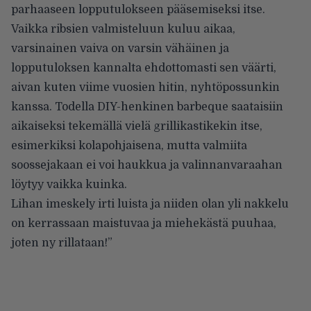
parhaaseen lopputulokseen pääsemiseksi itse.
Vaikka ribsien valmisteluun kuluu aikaa,
varsinainen vaiva on varsin vähäinen ja
lopputuloksen kannalta ehdottomasti sen väärti,
aivan kuten viime vuosien hitin, nyhtöpossunkin
kanssa. Todella DIY-henkinen barbeque saataisiin
aikaiseksi tekemällä vielä grillikastikekin itse,
esimerkiksi kolapohjaisena, mutta valmiita
soossejakaan ei voi haukkua ja valinnanvaraahan
löytyy vaikka kuinka.
Lihan imeskely irti luista ja niiden olan yli nakkelu
on kerrassaan maistuvaa ja miehekästä puuhaa,
joten ny rillataan!”