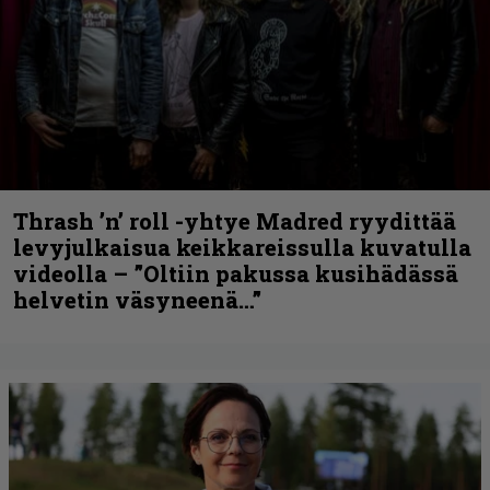
Thrash ’n’ roll -yhtye Madred ryydittää
levyjulkaisua keikkareissulla kuvatulla
videolla – ”Oltiin pakussa kusihädässä
helvetin väsyneenä…”