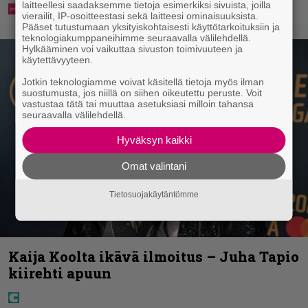
laitteellesi saadaksemme tietoja esimerkiksi sivuista, joilla
vierailit, IP-osoitteestasi sekä laitteesi ominaisuuksista.
Pääset tutustumaan yksityiskohtaisesti käyttötarkoituksiin ja
teknologiakumppaneihimme seuraavalla välilehdellä.
Hylkääminen voi vaikuttaa sivuston toimivuuteen ja
käytettävyyteen.
Jotkin teknologiamme voivat käsitellä tietoja myös ilman
suostumusta, jos niillä on siihen oikeutettu peruste. Voit
vastustaa tätä tai muuttaa asetuksiasi milloin tahansa
seuraavalla välilehdellä.
Hyväksyn kaikki
Omat valintani
Tietosuojakäytäntömme
Kaija Koolta ikävä ilmoitus – Juha Tapio
kiirehti apuun