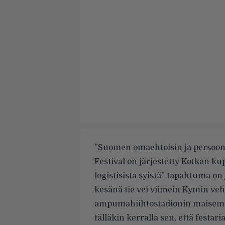
”Suomen omaehtoisin ja persoonal
Festival on järjestetty Kotkan k
logistisista syistä” tapahtuma on
kesänä tie vei viimein Kymin v
ampumahiihtostadionin maisemiin.
tälläkin kerralla sen, että festar