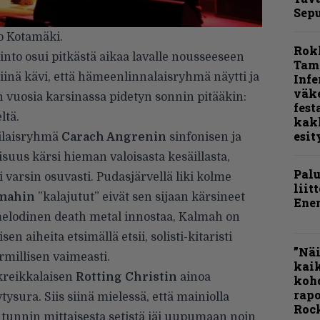
Sepu
o Kotamäki.
Rok
to osui pitkästä aikaa lavalle nousseeseen
Tamp
siinä kävi, että hämeenlinnalaisryhmä näytti ja
Infe
väk
uin vuosia karsinassa pidetyn sonnin pitääkin:
fest
ltä.
kak
esit
tilaisryhmä
Carach Angrenin
sinfonisen ja
suus kärsi hieman valoisasta kesäillasta,
Pal
i varsin osuvasti. Pudasjärvellä liki kolme
liit
mahin
”kalajutut” eivät sen sijaan kärsineet
Ene
 melodinen death metal innostaa, Kalmah on
n aiheita etsimällä etsii, solisti-kitaristi
”Näi
millisen vaimeasti.
kaik
kreikkalaisen
Rotting Christin
ainoa
kohd
rapo
ysura. Siis siinä mielessä, että mainiolla
Rock
 tunnin mittaisesta setistä jäi uupumaan noin