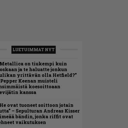
LUETUIMMAT NYT
Metallica on tiukempi kuin
oskaan ja te haluatte jonkun
ulikan yrittävän olla Hetfield?”
 Pepper Keenan muisteli
nsimmäistä koesoittoaan
evijätin kanssa
He ovat tuoneet soittoon jotain
utta” – Sepulturan Andreas Kisser
imeää bändin, jonka riffit ovat
ehneet vaikutuksen