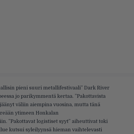
lisin pieni suuri metallifestivaali” Dark River
upeessa jo parikymmentä kertaa. ”Pakottavista
 jäänyt väliin aiempina vuosina, mutta tänä
ehreään ytimeen Honkalan
 ”Pakottavat logistiset syyt” aiheuttivat toki
ialue kutsui syleilyynsä hieman vaihtelevasti