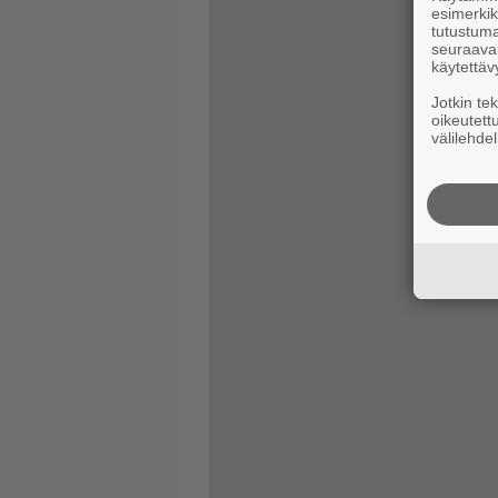
esimerkiks
tutustuma
seuraaval
käytettäv
Jotkin te
oikeutett
välilehdel