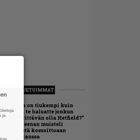
LUETUIMMAT
sen
Metallica on tiukempi kuin
tietoja
oskaan ja te haluatte jonkun
 ja
ulikan yrittävän olla Hetfield?”
 Pepper Keenan muisteli
nsimmäistä koesoittoaan
evijätin kanssa
toja