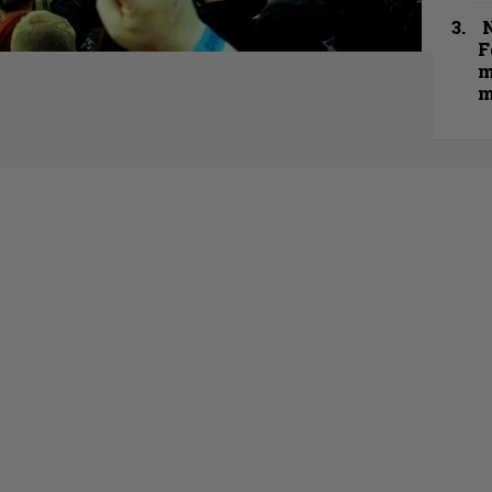
N
F
m
m