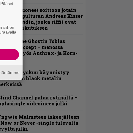
. Pääset
e
He ovat tuoneet soittoon jotain
utta” – Sepulturan Andreas Kisser
imeää bändin, jonka riffit ovat
ehneet vaikutuksen
n siihen
uraavalla
äin lähtee Ghostin Tobias
orgelta Accept – menossa
ukana myös Anthrax- ja Korn-
iehistöä
Espoon syyskuu käynnistyy
äytäntömme
otimaisen black metalin
erkeissä
lind Channel palaa rytinällä –
uplasingle videoineen julki
ngwie Malmsteen iskee jälleen
 Now or Never -single tulevalta
evyltä julki