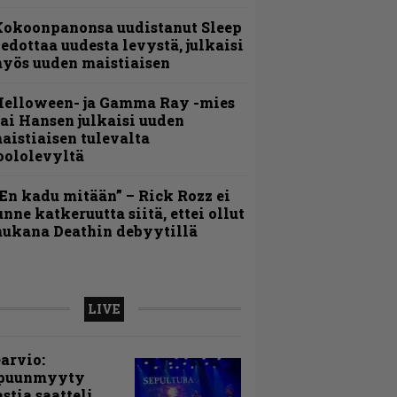
Kokoonpanonsa uudistanut Sleep
iedottaa uudesta levystä, julkaisi
yös uuden maistiaisen
Helloween- ja Gamma Ray -mies
ai Hansen julkaisi uuden
aistiaisen tulevalta
oololevyltä
En kadu mitään” – Rick Rozz ei
unne katkeruutta siitä, ettei ollut
ukana Deathin debyytillä
LIVE
arvio:
puunmyyty
stia saatteli