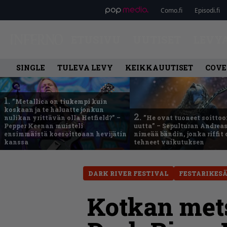
Como.fi
Episodi.fi
ETUSIVU
UUTISET
LEVY
SINGLE
TULEVA LEVY
KEIKKAUUTISET
COVE
1.
”Metallica on tiukempi kuin
koskaan ja te haluatte jonkun
2.
nulikan yrittävän olla Hetfield?” –
”He ovat tuoneet soittoo
Pepper Keenan muisteli
uutta” – Sepulturan Andreas
ensimmäistä koesoittoaan hevijätin
nimeää bändin, jonka riffit
kanssa
tehneet vaikutuksen
DARK RIVER FESTIVAL
FESTARIKESÄ
Kotkan mets