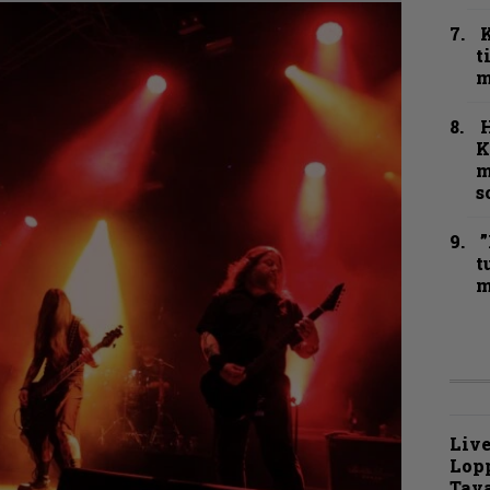
t
m
K
m
s
”
t
m
Live
Lop
Tava