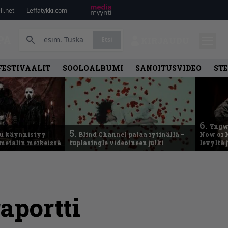
i.net
Leffatykki.com
PA
Etsi
KIRJAUDU
FESTIVAALIT
SOOLOALBUMI
SANOITUSVIDEO
ST
6.
Yngwi
5.
u käynnistyy
Blind Channel palaa rytinällä –
Now or N
metalin merkeissä
tuplasingle videoineen julki
levyltä 
aportti