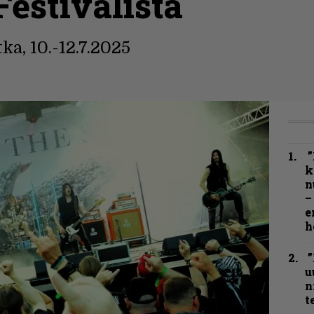
Festivalista
ka, 10.-12.7.2025
”
k
n
–
e
h
”
u
n
t