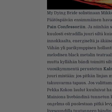
My Dying Bride solistinaan Mikk
Päätöspäivän ensimmäinen havain
Pain Confessoriin
. Ja niinhän 
kuulosti estradilla juuri siltä k
innokkaalta, energiseltä ja äkäise
Vähän yli parikymppisen hollan
melodisen black metalin teatraali
mutta kyllähän bändi toimitti silt
vuosikymmentä perustetun
Kal
juuri mistään: jos pitkän linjan
takuuvarma tapaus. Jos valittamise
Pekka Kokon laulut kuuluivat har
Mainiona livebändinä tunnetun 
ongelma oli puolestaan pitkä levyt
livesoundilla tuutanneen bändin