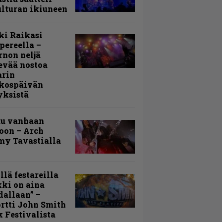
lturan ikiuneen
ki Raikasi
ereella –
rnon neljä
evää nostoa
arin
kospäivän
yksistä
uu vanhaan
toon – Arch
my Tavastialla
llä festareilla
ki on aina
allaan” –
rtti John Smith
 Festivalista