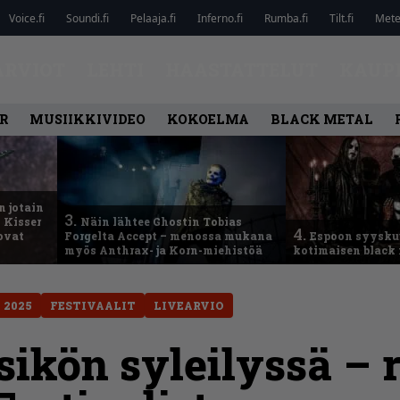
Voice.fi
Soundi.fi
Pelaaja.fi
Inferno.fi
Rumba.fi
Tilt.fi
Metel
ARVIOT
LEHTI
HAASTATTELUT
KAUP
R
MUSIIKKIVIDEO
KOKOELMA
BLACK METAL
n jotain
3.
 Kisser
Näin lähtee Ghostin Tobias
4.
 ovat
Forgelta Accept – menossa mukana
Espoon syysku
myös Anthrax- ja Korn-miehistöä
kotimaisen black 
 2025
FESTIVAALIT
LIVEARVIO
ikön syleilyssä – r