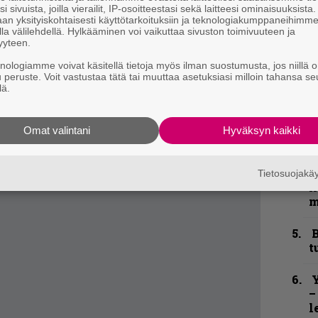
i sivuista, joilla vierailit, IP-osoitteestasi sekä laitteesi ominaisuuksista
an yksityiskohtaisesti käyttötarkoituksiin ja teknologiakumppaneihimm
”
la välilehdellä. Hylkääminen voi vaikuttaa sivuston toimivuuteen ja
u
yyteen.
n
t
knologiamme voivat käsitellä tietoja myös ilman suostumusta, jos niillä o
u peruste. Voit vastustaa tätä tai muuttaa asetuksiasi milloin tahansa se
lä.
N
F
m
Omat valintani
Hyväksyn kaikki
m
Tietosuojak
k
m
B
t
Y
–
l