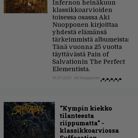
Infernon heinäkuun
klassikkoarvioiden
toisessa osassa Aki
Nuopponen kirjoittaa
yhdestä elämänsä
tärkeimmistä albumeista:
Tänä vuonna 25 vuotta
täyttävästä Pain of
Salvationin The Perfect
Elementista.
04.07.2025
Aki Nuopponen
”Kympin kiekko
tilanteesta
riippumatta” -
klassikkoarviossa
Suffocation