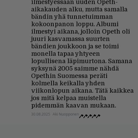
ilmestyessään uuden Opeth-
aikakauden alku, mutta samalla
bändin yhä tunnetuimman
kokoonpanon loppu. Albumi
ilmestyi aikana, jolloin Opeth oli
juuri kasvamassa suurten
bändien joukkoon ja se toimi
monella tapaa yhtyeen
lopullisena läpimurtona. Samana
syksynä 2005 saimme nähdä
Opethin Suomessa peräti
kolmella keikalla yhden
viikonlopun aikana. Tätä kaikkea
jos mitä kelpaa muistella
pidemmän kaavan mukaan.
30.08.2025
Aki Nuopponen