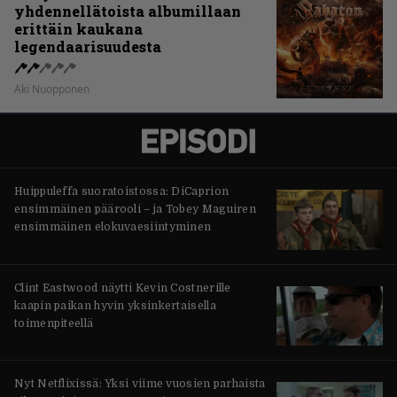
yhdennellätoista albumillaan
erittäin kaukana
legendaarisuudesta
Aki Nuopponen
Huippuleffa suoratoistossa: DiCaprion
ensimmäinen päärooli – ja Tobey Maguiren
ensimmäinen elokuvaesiintyminen
Clint Eastwood näytti Kevin Costnerille
kaapin paikan hyvin yksinkertaisella
toimenpiteellä
Nyt Netflixissä: Yksi viime vuosien parhaista