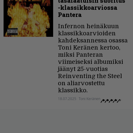
tasalaatuisin suoritus”
-klassikkoarviossa
Pantera
Infernon heinäkuun
klassikkoarvioiden
kahdeksannessa osassa
Toni Keränen kertoo,
miksi Panteran
viimeiseksi albumiksi
jäänyt 25-vuotias
Reinventing the Steel
on aliarvostettu
klassikko.
18.07.2025
Toni Keränen