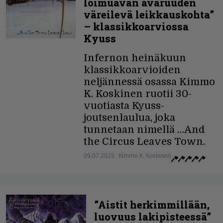
loimuavan avaruuden
väreilevä leikkauskohta”
– klassikkoarviossa
Kyuss
Infernon heinäkuun
klassikkoarvioiden
neljännessä osassa Kimmo
K. Koskinen ruotii 30-
vuotiasta Kyuss-
joutsenlaulua, joka
tunnetaan nimellä …And
the Circus Leaves Town.
09.07.2025
Kimmo K. Koskinen
”Aistit herkimmillään,
luovuus lakipisteessä”