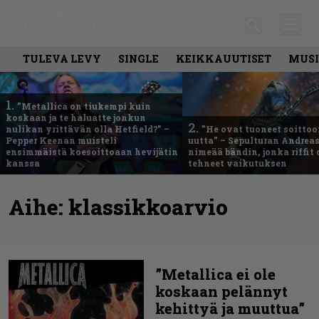
TULEVA LEVY
SINGLE
KEIKKAUUTISET
MUSI
1.
”Metallica on tiukempi kuin
koskaan ja te haluatte jonkun
2.
nulikan yrittävän olla Hetfield?” –
”He ovat tuoneet soittoo
Pepper Keenan muisteli
uutta” – Sepulturan Andreas
ensimmäistä koesoittoaan hevijätin
nimeää bändin, jonka riffit
kanssa
tehneet vaikutuksen
Aihe:
klassikkoarvio
”Metallica ei ole
koskaan pelännyt
kehittyä ja muuttua”