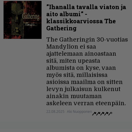
”Ihanalla tavalla viaton ja
aito albumi” -
klassikkoarviossa The
Gathering
The Gatheringin 30-vuotias
Mandylion ei saa
ajattelemaan ainoastaan
sitä, miten upeasta
albumista on kyse, vaan
myös sitä, millaisissa
asioissa maailma on sitten
levyn julkaisun kulkenut
ainakin muutaman
askeleen verran eteenpäin.
22.08.2025
Aki Nuopponen