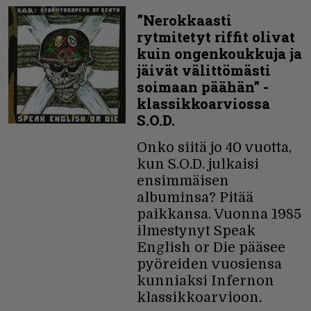
”Nerokkaasti
rytmitetyt riffit olivat
kuin ongenkoukkuja ja
jäivät välittömästi
soimaan päähän” -
klassikkoarviossa
S.O.D.
Onko siitä jo 40 vuotta,
kun S.O.D. julkaisi
ensimmäisen
albuminsa? Pitää
paikkansa. Vuonna 1985
ilmestynyt Speak
English or Die pääsee
pyöreiden vuosiensa
kunniaksi Infernon
klassikkoarvioon.