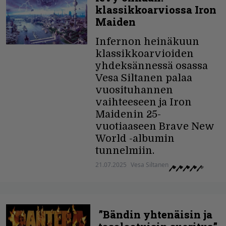
klassikkoarviossa Iron
Maiden
Infernon heinäkuun
klassikkoarvioiden
yhdeksännessä osassa
Vesa Siltanen palaa
vuosituhannen
vaihteeseen ja Iron
Maidenin 25-
vuotiaaseen Brave New
World -albumin
tunnelmiin.
21.07.2025
Vesa Siltanen
”Bändin yhtenäisin ja