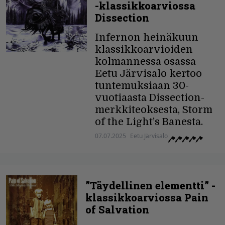
-klassikkoarviossa
Dissection
Infernon heinäkuun
klassikkoarvioiden
kolmannessa osassa
Eetu Järvisalo kertoo
tuntemuksiaan 30-
vuotiaasta Dissection-
merkkiteoksesta, Storm
of the Light’s Banesta.
07.07.2025
Eetu Järvisalo
”Täydellinen elementti” -
klassikkoarviossa Pain
of Salvation