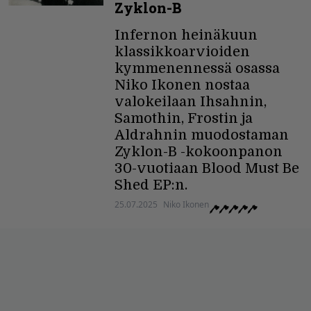
Zyklon-B
Infernon heinäkuun
klassikkoarvioiden
kymmenennessä osassa
Niko Ikonen nostaa
valokeilaan Ihsahnin,
Samothin, Frostin ja
Aldrahnin muodostaman
Zyklon-B -kokoonpanon
30-vuotiaan Blood Must Be
Shed EP:n.
25.07.2025
Niko Ikonen