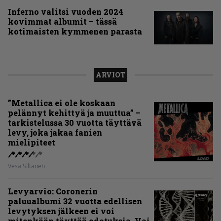
Inferno valitsi vuoden 2024
kovimmat albumit – tässä
kotimaisten kymmenen parasta
ARVIOT
”Metallica ei ole koskaan
pelännyt kehittyä ja muuttua” –
tarkistelussa 30 vuotta täyttävä
levy, joka jakaa fanien
mielipiteet
Vesa Siltanen
Levyarvio: Coronerin
paluualbumi 32 vuotta edellisen
levytyksen jälkeen ei voi
mitenkään täyttää odotuksia. Vai