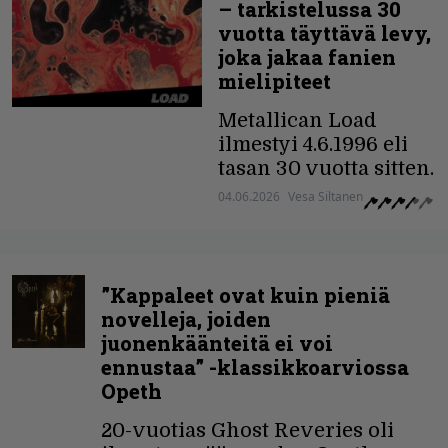
– tarkistelussa 30
vuotta täyttävä levy,
joka jakaa fanien
mielipiteet
Metallican Load
ilmestyi 4.6.1996 eli
tasan 30 vuotta sitten.
04.06.2026
Vesa Siltanen
”Kappaleet ovat kuin pieniä
novelleja, joiden
juonenkäänteitä ei voi
ennustaa” -klassikkoarviossa
Opeth
20-vuotias Ghost Reveries oli