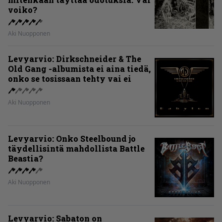
voiko?
Aki Nuopponen
Levyarvio: Dirkschneider & The
Old Gang -albumista ei aina tiedä,
onko se tosissaan tehty vai ei
Aki Nuopponen
Levyarvio: Onko Steelbound jo
täydellisintä mahdollista Battle
Beastia?
Aki Nuopponen
Levyarvio: Sabaton on