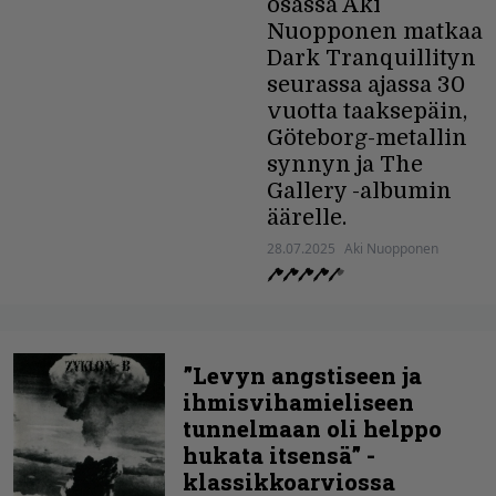
osassa Aki
Nuopponen matkaa
Dark Tranquillityn
seurassa ajassa 30
vuotta taaksepäin,
Göteborg-metallin
synnyn ja The
Gallery -albumin
äärelle.
28.07.2025
Aki Nuopponen
”Levyn angstiseen ja
ihmisvihamieliseen
tunnelmaan oli helppo
hukata itsensä” -
klassikkoarviossa