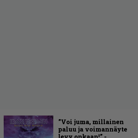
”Voi juma, millainen
paluu ja voimannäyte
levy onkaan!” -