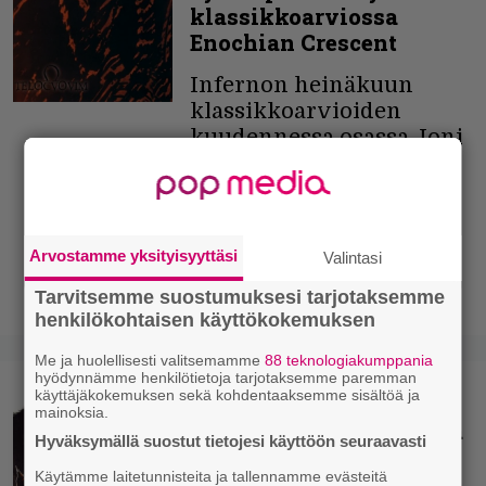
klassikkoarviossa
Enochian Crescent
Infernon heinäkuun
klassikkoarvioiden
kuudennessa osassa Joni
Juutilainen messuaa
Enochian Crescentin 25-
vuotiaan Omega
Telocvovim-albumin
Arvostamme yksityisyyttäsi
Valintasi
tunnelmissa.
Tarvitsemme suostumuksesi tarjotaksemme
14.07.2025
Joni Juutilainen
henkilökohtaisen käyttökokemuksen
Me ja huolellisesti valitsemamme
88 teknologiakumppania
hyödynnämme henkilötietoja tarjotaksemme paremman
käyttäjäkokemuksen sekä kohdentaaksemme sisältöä ja
”Yhdistelmä angstista
mainoksia.
teinityttöä puhuttelevia
Hyväksymällä suostut tietojesi käyttöön seuraavasti
vampyyriteemoja ja
Käytämme laitetunnisteita ja tallennamme evästeitä
goottielementtejä” -