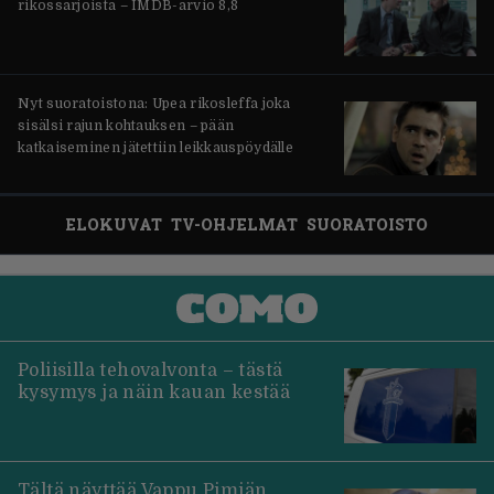
rikossarjoista – IMDB-arvio 8,8
Nyt suoratoistona: Upea rikosleffa joka
sisälsi rajun kohtauksen – pään
katkaiseminen jätettiin leikkauspöydälle
ELOKUVAT
TV-OHJELMAT
SUORATOISTO
Poliisilla tehovalvonta – tästä
kysymys ja näin kauan kestää
Tältä näyttää Vappu Pimiän