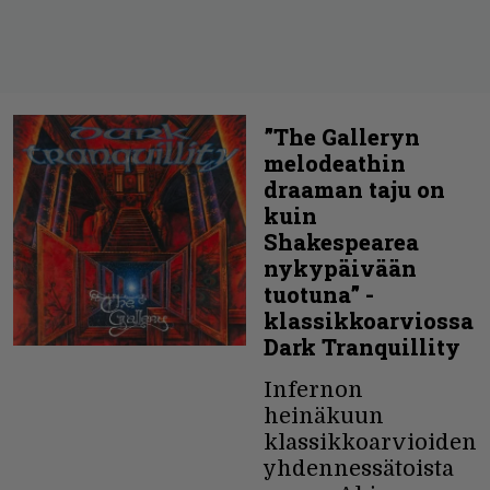
”The Galleryn
melodeathin
draaman taju on
kuin
Shakespearea
nykypäivään
tuotuna” -
klassikkoarviossa
Dark Tranquillity
Infernon
heinäkuun
klassikkoarvioiden
yhdennessätoista