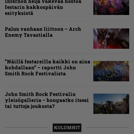
Infernon neljä väkevää nostoa
festarin kakkospäivän
esityksistä
Paluu vanhaan liittoon – Arch
Enemy Tavastialla
”Näillä festareilla kaikki on aina
kohdallaan” – raportti John
Smith Rock Festivalista
John Smith Rock Festivalin
yleisögalleria – bongaatko itsesi
tai tuttuja joukosta?
KOLUMNIT