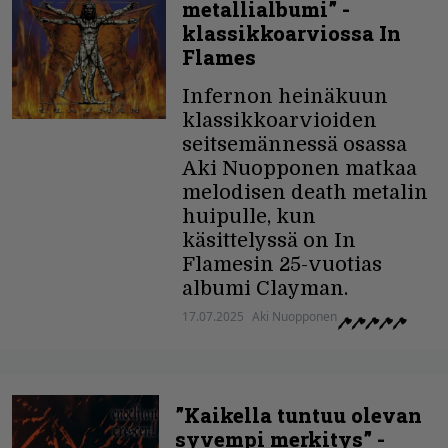
metallialbumi” -
klassikkoarviossa In
Flames
Infernon heinäkuun
klassikkoarvioiden
seitsemännessä osassa
Aki Nuopponen matkaa
melodisen death metalin
huipulle, kun
käsittelyssä on In
Flamesin 25-vuotias
albumi Clayman.
17.07.2025
Aki Nuopponen
”Kaikella tuntuu olevan
syvempi merkitys” -