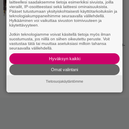
laitteellesi saadaksemme tietoja esimerkiksi sivuista, joilla
klassikkoarviossa
vierailit, IP-osoitteestasi sekä laitteesi ominaisuuksista.
Pääset tutustumaan yksityiskohtaisesti käyttötarkoituksiin ja
Moonspell
teknologiakumppaneihimme seuraavalla välilehdellä.
Hylkääminen voi vaikuttaa sivuston toimivuuteen ja
Infernon heinäkuun
käytettävyyteen.
klassikkoarvioiden
Jotkin teknologiamme voivat käsitellä tietoja myös ilman
viidennessä osassa
suostumusta, jos niillä on siihen oikeutettu peruste. Voit
vastustaa tätä tai muuttaa asetuksiasi milloin tahansa
ulvotaan Moonspellin 30-
seuraavalla välilehdellä.
vuotiaan Wolfheart-
albumin mukana, kun
Hyväksyn kaikki
Jonna Ikonen kertoo
Omat valintani
suhteestaan tähän
kivijalkalevytykseen.
Tietosuojakäytäntömme
10.07.2025
Jonna Ikonen