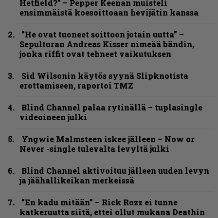
Hetfield?” – Pepper Keenan muisteli
ensimmäistä koesoittoaan hevijätin kanssa
”He ovat tuoneet soittoon jotain uutta” –
Sepulturan Andreas Kisser nimeää bändin,
jonka riffit ovat tehneet vaikutuksen
Sid Wilsonin käytös syynä Slipknotista
erottamiseen, raportoi TMZ
Blind Channel palaa rytinällä – tuplasingle
videoineen julki
Yngwie Malmsteen iskee jälleen – Now or
Never -single tulevalta levyltä julki
Blind Channel aktivoituu jälleen uuden levyn
ja jäähallikeikan merkeissä
”En kadu mitään” – Rick Rozz ei tunne
katkeruutta siitä, ettei ollut mukana Deathin