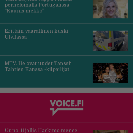
perhelomalla Portugalissa –
”Kaunis mekko”
Erittäin vaarallinen kuski
Ulvilassa
MTV: He ovat uudet Tanssii
Tähtien Kanssa -kilpailijat!
Uuno: Hjallis Harkimo menee