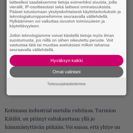
laitteellesi saadaksemme tietoja esimerkiksi sivuista, joilla
vierailit, IP-osoitteestasi sekä laitteesi ominaisuuksista.
Pääset tutustumaan yksityiskohtaisesti käyttötarkoituksiin ja
teknologiakumppaneihimme seuraavalla välilehdellä.
Hylkääminen voi vaikuttaa sivuston toimivuuteen ja
käytettävyyteen.
Jotkin teknologiamme voivat käsitellä tietoja myös ilman
suostumusta, jos niillä on siihen oikeutettu peruste. Voit
vastustaa tätä tai muuttaa asetuksiasi milloin tahansa
seuraavalla välilehdellä.
Hyväksyn kaikki
Omat valintani
Tietosuojakäytäntömme
Kotimaan industrial metalin ruhtinas, Turmion
Kätilöt, on pitänyt valtakauttaan yllä jo
hämmästyttävän pitkään. Voi sanoa, että yhtye on