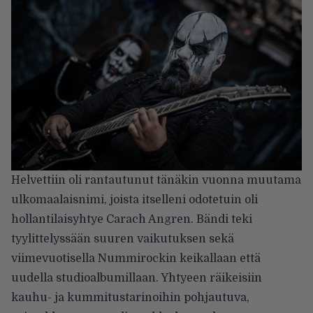
Helvettiin oli rantautunut tänäkin vuonna muutama
ulkomaalaisnimi, joista itselleni odotetuin oli
hollantilaisyhtye Carach Angren. Bändi teki
tyylittelyssään suuren vaikutuksen sekä
viimevuotisella Nummirockin keikallaan että
uudella studioalbumillaan. Yhtyeen räikeisiin
kauhu- ja kummitustarinoihin pohjautuva,