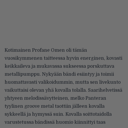
Kotimainen Profane Omen oli tämän
vuosikymmenen taitteessa hyvin energinen, kovasti
keikkaileva ja mukavassa sukseessa porskuttava
metallipumppu. Nykyään bändi esiintyy ja toimii
huomattavasti valikoidummin, mutta sen livekunto
vaikuttaisi olevan yhä kovalla tolalla. Saarihelvetissä
yhtyeen melodissävytteinen, melko Panteran
tyylinen groove metal taottiin jälleen kovalla
sykkeellä ja hymyssä suin. Kovalla soittotaidolla
varustetussa bändissä huomio kiinnittyi taas