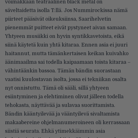
voimakkaan teatraalinen black metal on
säveltaidetta isolla T:llä. Jos Nummirockissa nämä
piirteet pääsivät oikeuksiinsa, Saarihelvetin
pienemmät puitteet eivät pystyneet aivan samaan.
Yhtyeen musiikki on hyvin syntikkavetoista, eikä
siinä käytetä kuin yhtä kitaraa. Ennen asia ei juuri
haitannut, mutta tämänkertaisen keikan kuivahko
äänimaailma sai todella kaipaamaan toista kitaraa –
vähintäänkin bassoa. Tämän bändin suorastaan
vaatisi kuulostavan isolta, jossa ei tekniikan osalta
nyt onnistuttu. Tämä oli sääli, sillä yhtyeen
esiintyminen ja elehtiminen olivat jälleen todella
tehokasta, näyttävää ja sulavaa suorittamista.
Bändin kääntyilevää ja vääntyilevä sivaltamista
makaabereine ohjelmanumeroineen oli kerrassaan
siistiä seurata. Ehkä ytimekkäimmin asia