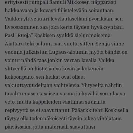
erityisesti rumpali Samuli Mikkosen näppärästi
hakkaavaan ja kovasti fiilistelevään soitantaan.
Vaikkei yhtye juuri levylautasellani pyörikään, sen
liveosaaminen saa joka kerta täyden hyväksyntäni.
Pasi ”Ruoja” Koskisen synkkä sielunmaisema
Ajattara teki paluun pari vuotta sitten. Sen ja viime
vuonna julkaistun Lupaus-albumin myötä bändiä on
voinut nähdä taas jonkin verran lavalla. Vaikka
yhtyeellä on historiansa kovin ja kokenein
kokoonpano, sen keikat ovat olleet
vakuuttavuudeltaan vaihtelevia. Yhtyeeltä nähtiin
tapahtumassa tasaisen varma ja hyvältä soundaava
veto, mutta kappaleiden vaatimaa suurinta
repivyyttä se ei saavuttanut. Pääarkkitehti Koskisella
täytyy olla todennäköisesti täysin oikea vihalataus
päivässään, jotta materiaali saavuttaisi