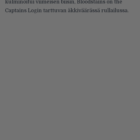
kulminoitui viimeisen biisin, Bloodstains on the
Captains Login tarttuvan äkkiväärässä rullailussa.