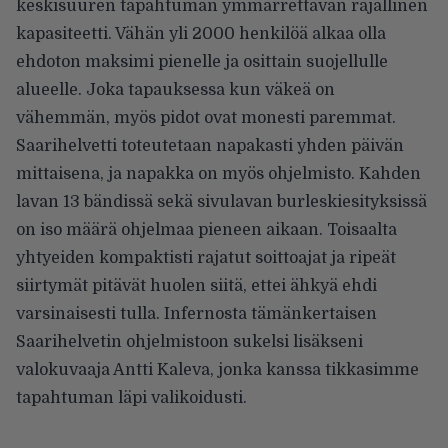
keskisuuren tapahtuman ymmärrettävän rajallinen
kapasiteetti. Vähän yli 2000 henkilöä alkaa olla
ehdoton maksimi pienelle ja osittain suojellulle
alueelle. Joka tapauksessa kun väkeä on
vähemmän, myös pidot ovat monesti paremmat.
Saarihelvetti toteutetaan napakasti yhden päivän
mittaisena, ja napakka on myös ohjelmisto. Kahden
lavan 13 bändissä sekä sivulavan burleskiesityksissä
on iso määrä ohjelmaa pieneen aikaan. Toisaalta
yhtyeiden kompaktisti rajatut soittoajat ja ripeät
siirtymät pitävät huolen siitä, ettei ähkyä ehdi
varsinaisesti tulla. Infernosta tämänkertaisen
Saarihelvetin ohjelmistoon sukelsi lisäkseni
valokuvaaja Antti Kaleva, jonka kanssa tikkasimme
tapahtuman läpi valikoidusti.