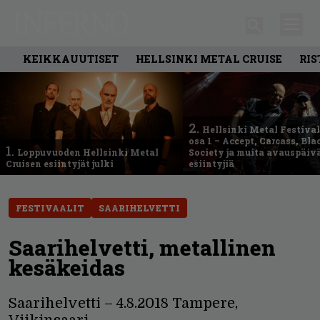
KEIKKAUUTISET
HELLSINKI METAL CRUISE
RIS
2.
Hellsinki Metal Festival
osa 1 – Accept, Carcass, Bla
1.
Loppuvuoden Hellsinki Metal
Society ja muita avauspäiv
Cruisen esiintyjät julki
esiintyjiä
FESTIVAALIT
SAARIHELVETTI
Saarihelvetti, metallinen
kesäkeidas
Saarihelvetti – 4.8.2018 Tampere,