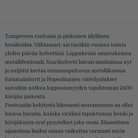
Tampereen rauhaisa ja piskuisen idyllinen
kesäkeidas, Viikinsaari, sai tänäkin vuonna toimia
yhden päivän helvettinä. Loppukesän omintakeinen
metallifestivaali, Saarihelvetti laivasi sisuksiinsa nyt
jo neljättä kertaa tummanpuhuvaa metallikansaa.
Satamalaiturit ja Hopealinjojen risteilyalukset
saivatkin notkua loppuunmyydyn tapahtuman 2400
kävijän painosta.
Festivaalin kehitystä läheisesti seuranneena on ollut
hienoa havaita, kuinka viriilinä tapahtuman henki ja
kävijäkunta ovat pysytelleet joka vuosi. Eksoottisen
sijaintinsa lisäksi asiaan vaikuttaa varmasti myös