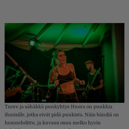
Tuore ja sähäkkä punkyhtye Huora on punkkia
ihmisille, jotka eivät pidä punkista. Näin bändiä on
luonnehdittu, ja kuvaus osuu melko hyvin