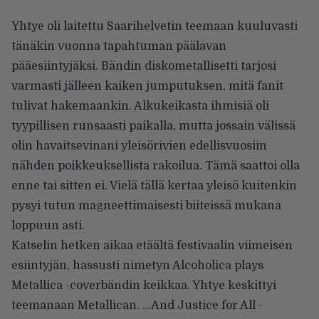
Yhtye oli laitettu Saarihelvetin teemaan kuuluvasti
tänäkin vuonna tapahtuman päälavan
pääesiintyjäksi. Bändin diskometallisetti tarjosi
varmasti jälleen kaiken jumputuksen, mitä fanit
tulivat hakemaankin. Alkukeikasta ihmisiä oli
tyypillisen runsaasti paikalla, mutta jossain välissä
olin havaitsevinani yleisörivien edellisvuosiin
nähden poikkeuksellista rakoilua. Tämä saattoi olla
enne tai sitten ei. Vielä tällä kertaa yleisö kuitenkin
pysyi tutun magneettimaisesti biiteissä mukana
loppuun asti.
Katselin hetken aikaa etäältä festivaalin viimeisen
esiintyjän, hassusti nimetyn Alcoholica plays
Metallica -coverbändin keikkaa. Yhtye keskittyi
teemanaan Metallican. …And Justice for All -