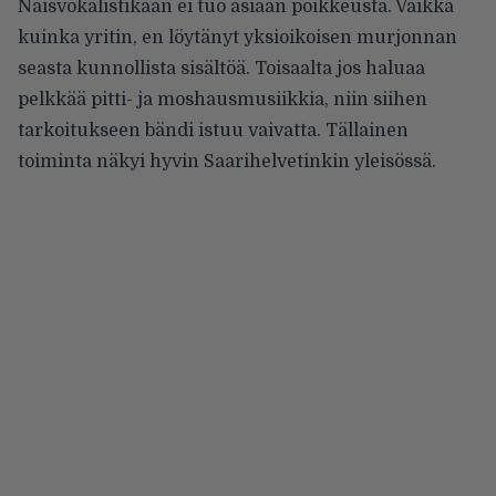
Naisvokalistikaan ei tuo asiaan poikkeusta. Vaikka
kuinka yritin, en löytänyt yksioikoisen murjonnan
seasta kunnollista sisältöä. Toisaalta jos haluaa
pelkkää pitti- ja moshausmusiikkia, niin siihen
tarkoitukseen bändi istuu vaivatta. Tällainen
toiminta näkyi hyvin Saarihelvetinkin yleisössä.