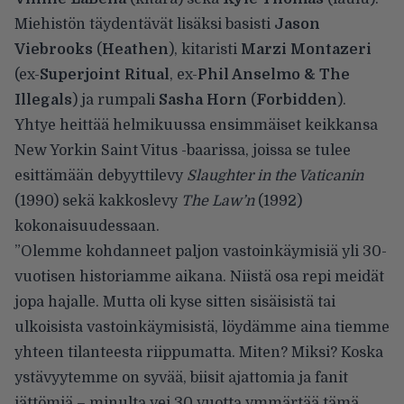
Miehistön täydentävät lisäksi basisti
Jason
Viebrooks
(
Heathen
), kitaristi
Marzi Montazeri
(ex-
Superjoint Ritual
, ex-
Phil Anselmo & The
Illegals
) ja rumpali
Sasha Horn
(
Forbidden
).
Yhtye heittää helmikuussa ensimmäiset keikkansa
New Yorkin Saint Vitus -baarissa, joissa se tulee
esittämään debyyttilevy
Slaughter in the Vaticanin
(1990) sekä kakkoslevy
The Law’n
(1992)
kokonaisuudessaan.
”Olemme kohdanneet paljon vastoinkäymisiä yli 30-
vuotisen historiamme aikana. Niistä osa repi meidät
jopa hajalle. Mutta oli kyse sitten sisäisistä tai
ulkoisista vastoinkäymisistä, löydämme aina tiemme
yhteen tilanteesta riippumatta. Miten? Miksi? Koska
ystävyytemme on syvää, biisit ajattomia ja fanit
iättömiä – minulta vei 30 vuotta ymmärtää tämä.