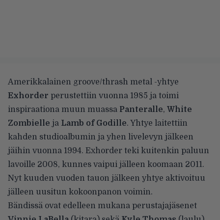
Amerikkalainen groove/thrash metal -yhtye
Exhorder
perustettiin vuonna 1985 ja toimi
inspiraationa muun muassa
Panteralle
,
White
Zombielle
ja
Lamb of Godille
. Yhtye laitettiin
kahden studioalbumin ja yhen livelevyn jälkeen
jäihin vuonna 1994. Exhorder teki kuitenkin paluun
lavoille 2008, kunnes vaipui jälleen koomaan 2011.
Nyt kuuden vuoden tauon jälkeen yhtye aktivoituu
jälleen uusitun kokoonpanon voimin.
Bändissä ovat edelleen mukana perustajajäsenet
Vinnie LaBella
(kitara) sekä
Kyle Thomas
(laulu).