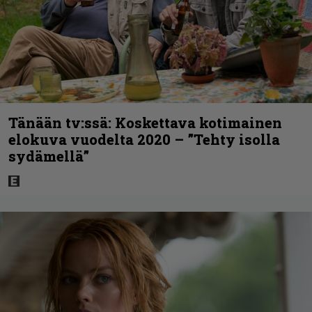
Tänään tv:ssä: Koskettava kotimainen
elokuva vuodelta 2020 – ”Tehty isolla
sydämellä”