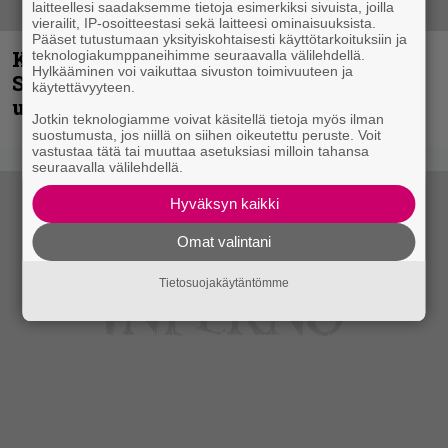
laitteellesi saadaksemme tietoja esimerkiksi sivuista, joilla
vierailit, IP-osoitteestasi sekä laitteesi ominaisuuksista.
Pääset tutustumaan yksityiskohtaisesti käyttötarkoituksiin ja
Kunnianosoitus hyiselle Pohjolalle –
teknologiakumppaneihimme seuraavalla välilehdellä.
Hylkääminen voi vaikuttaa sivuston toimivuuteen ja
Shining hyppäsi keskelle kinoksia
käytettävyyteen.
uudella videollaan
Jotkin teknologiamme voivat käsitellä tietoja myös ilman
suostumusta, jos niillä on siihen oikeutettu peruste. Voit
vastustaa tätä tai muuttaa asetuksiasi milloin tahansa
seuraavalla välilehdellä.
Hyväksyn kaikki
Omat valintani
Tietosuojakäytäntömme