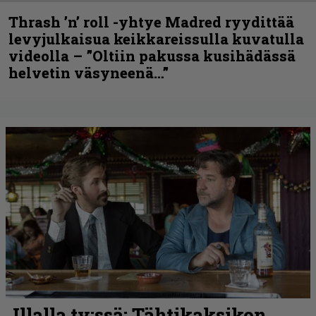
Thrash ’n’ roll -yhtye Madred ryydittää
levyjulkaisua keikkareissulla kuvatulla
videolla – ”Oltiin pakussa kusihädässä
helvetin väsyneenä…”