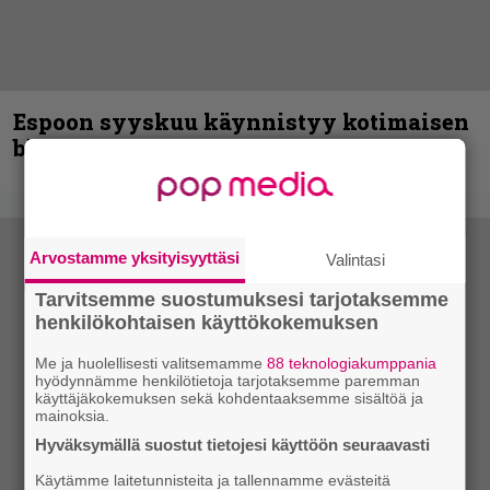
Espoon syyskuu käynnistyy kotimaisen
black metalin merkeissä
Arvostamme yksityisyyttäsi
Valintasi
Tarvitsemme suostumuksesi tarjotaksemme
henkilökohtaisen käyttökokemuksen
Me ja huolellisesti valitsemamme
88 teknologiakumppania
hyödynnämme henkilötietoja tarjotaksemme paremman
käyttäjäkokemuksen sekä kohdentaaksemme sisältöä ja
mainoksia.
Hyväksymällä suostut tietojesi käyttöön seuraavasti
Käytämme laitetunnisteita ja tallennamme evästeitä