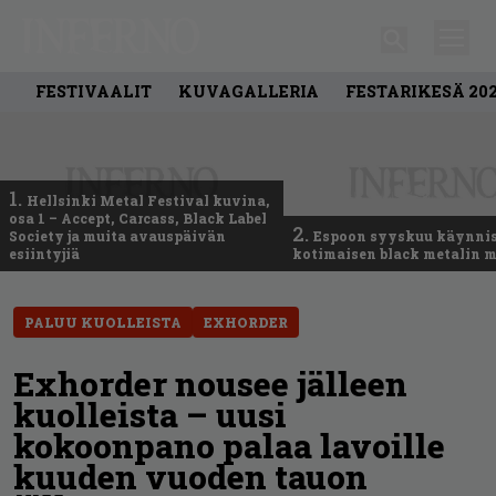
FESTIVAALIT
KUVAGALLERIA
FESTARIKESÄ 20
1.
Hellsinki Metal Festival kuvina,
osa 1 – Accept, Carcass, Black Label
2.
Society ja muita avauspäivän
Espoon syyskuu käynni
esiintyjiä
kotimaisen black metalin m
PALUU KUOLLEISTA
EXHORDER
Exhorder nousee jälleen
kuolleista – uusi
kokoonpano palaa lavoille
kuuden vuoden tauon