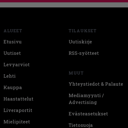
Footer
ALUEET
TILAUKSET
Etusivu
Uutiskirje
Uutiset
RSS-syötteet
Levyarviot
MUUT
Lehti
Yhteystiedot & Palaute
Kauppa
Mediamyynti /
Haastattelut
Advertising
Liveraportit
Evästeasetukset
Mielipiteet
Tietosuoja