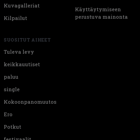
Kuvagalleriat
Käyttäytymiseen
perustuva mainonta
Kilpailut
SUOSITUT AIHEET
Tuleva levy
keikkauutiset
paluu
single
Kokoonpanomuutos
Ero
Potkut
festivaalit