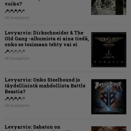
voiko?
Aki Nuopponen
Levyarvio: Dirkschneider & The
Old Gang -albumista ei aina tiedä,
onko se tosissaan tehty vai ei
Aki Nuopponen
Levyarvio: Onko Steelbound jo
täydellisintä mahdollista Battle
Beastia?
Aki Nuopponen
Levyarvio: Sabaton on