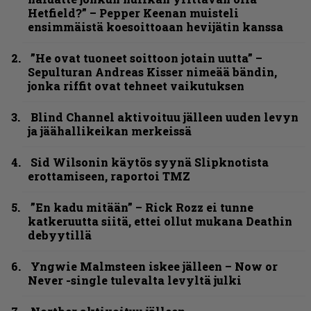
Hetfield?” – Pepper Keenan muisteli
ensimmäistä koesoittoaan hevijätin kanssa
”He ovat tuoneet soittoon jotain uutta” –
Sepulturan Andreas Kisser nimeää bändin,
jonka riffit ovat tehneet vaikutuksen
Blind Channel aktivoituu jälleen uuden levyn
ja jäähallikeikan merkeissä
Sid Wilsonin käytös syynä Slipknotista
erottamiseen, raportoi TMZ
”En kadu mitään” – Rick Rozz ei tunne
katkeruutta siitä, ettei ollut mukana Deathin
debyytillä
Yngwie Malmsteen iskee jälleen – Now or
Never -single tulevalta levyltä julki