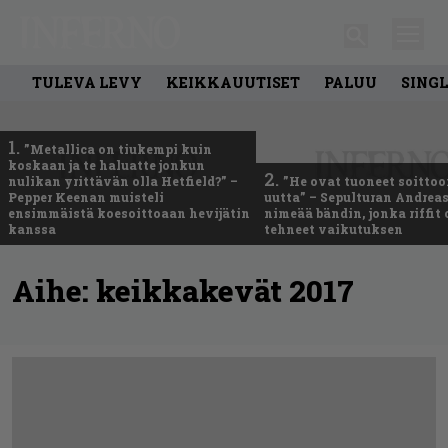
TULEVA LEVY
KEIKKAUUTISET
PALUU
SING
1.
”Metallica on tiukempi kuin
koskaan ja te haluatte jonkun
2.
nulikan yrittävän olla Hetfield?” –
”He ovat tuoneet soittoo
Pepper Keenan muisteli
uutta” – Sepulturan Andreas
ensimmäistä koesoittoaan hevijätin
nimeää bändin, jonka riffit
kanssa
tehneet vaikutuksen
Aihe:
keikkakevät 2017