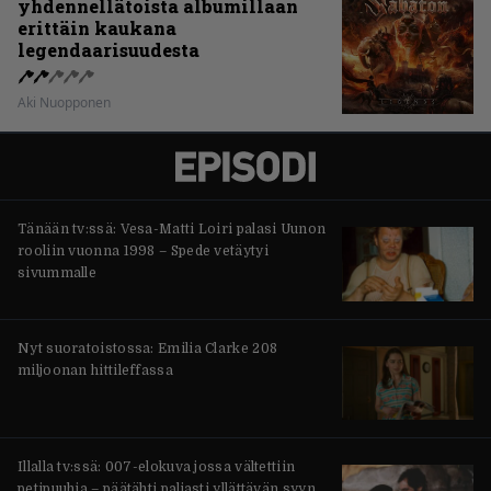
yhdennellätoista albumillaan
erittäin kaukana
legendaarisuudesta
Aki Nuopponen
Tänään tv:ssä: Vesa-Matti Loiri palasi Uunon
rooliin vuonna 1998 – Spede vetäytyi
sivummalle
Nyt suoratoistossa: Emilia Clarke 208
miljoonan hittileffassa
Illalla tv:ssä: 007-elokuva jossa vältettiin
petipuuhia – päätähti paljasti yllättävän syyn