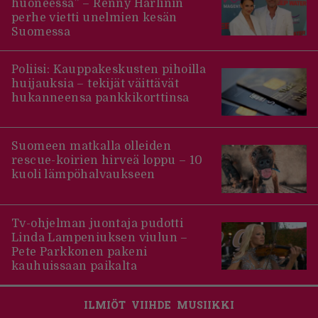
huoneessa” – Renny Harlinin
perhe vietti unelmien kesän
Suomessa
Poliisi: Kauppakeskusten pihoilla
huijauksia – tekijät väittävät
hukanneensa pankkikorttinsa
Suomeen matkalla olleiden
rescue-koirien hirveä loppu – 10
kuoli lämpöhalvaukseen
Tv-ohjelman juontaja pudotti
Linda Lampeniuksen viulun –
Pete Parkkonen pakeni
kauhuissaan paikalta
ILMIÖT
VIIHDE
MUSIIKKI