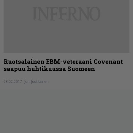
Ruotsalainen EBM-veteraani Covenant
saapuu huhtikuussa Suomeen
03.02.2017
Joni Juutilainen