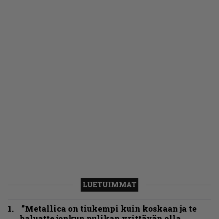
LUETUIMMAT
”Metallica on tiukempi kuin koskaan ja te
haluatte jonkun nulikan yrittävän olla