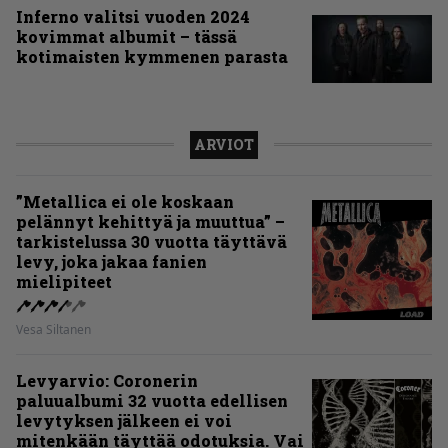
Inferno valitsi vuoden 2024
kovimmat albumit – tässä
kotimaisten kymmenen parasta
ARVIOT
”Metallica ei ole koskaan
pelännyt kehittyä ja muuttua” –
tarkistelussa 30 vuotta täyttävä
levy, joka jakaa fanien
mielipiteet
Vesa Siltanen
Levyarvio: Coronerin
paluualbumi 32 vuotta edellisen
levytyksen jälkeen ei voi
mitenkään täyttää odotuksia. Vai