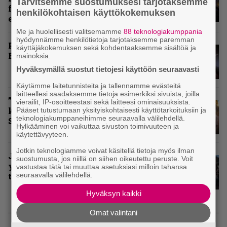
Tarvitsemme suostumuksesi tarjotaksemme
festarin kakkospäivän
henkilökohtaisen käyttökokemuksen
esityksistä
Me ja huolellisesti valitsemamme
88 teknologiakumppania
hyödynnämme henkilötietoja tarjotaksemme paremman
Paluu vanhaan liittoon – Arch
käyttäjäkokemuksen sekä kohdentaaksemme sisältöä ja
Enemy Tavastialla
mainoksia.
Hyväksymällä suostut tietojesi käyttöön seuraavasti
Käytämme laitetunnisteita ja tallennamme evästeitä
laitteellesi saadaksemme tietoja esimerkiksi sivuista, joilla
”Näillä festareilla kaikki on aina
vierailit, IP-osoitteestasi sekä laitteesi ominaisuuksista.
kohdallaan” – raportti John
Pääset tutustumaan yksityiskohtaisesti käyttötarkoituksiin ja
teknologiakumppaneihimme seuraavalla välilehdellä.
Smith Rock Festivalista
Hylkääminen voi vaikuttaa sivuston toimivuuteen ja
käytettävyyteen.
Jotkin teknologiamme voivat käsitellä tietoja myös ilman
John Smith Rock Festivalin
suostumusta, jos niillä on siihen oikeutettu peruste. Voit
yleisögalleria – bongaatko itsesi
vastustaa tätä tai muuttaa asetuksiasi milloin tahansa
seuraavalla välilehdellä.
tai tuttuja joukosta?
Hyväksyn kaikki
KOLUMNIT
Omat valintani