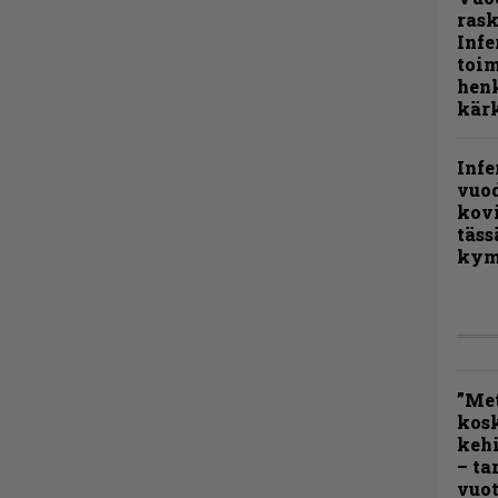
rask
Infe
toi
henk
kärk
Infe
vuo
kov
täss
kym
”Met
kos
kehi
– ta
vuot