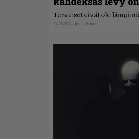
kahdeksas levy on
Terveiset eivät ole lämpimiä
24.03.2024
Jonna Ikonen