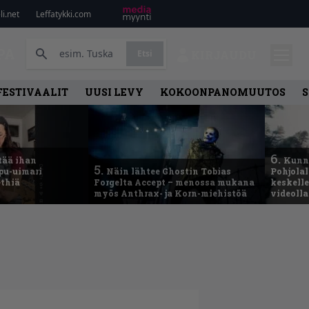
i.net
Leffatykki.com
PA
Etsi
KIRJAUDU
FESTIVAALIT
UUSI LEVY
KOKOONPANOMUUTOS
S
6.
tää ihan
Kunni
5.
ppu-uimari
Näin lähtee Ghostin Tobias
Pohjolal
ethiä
Forgelta Accept – menossa mukana
keskelle
myös Anthrax- ja Korn-miehistöä
videoll