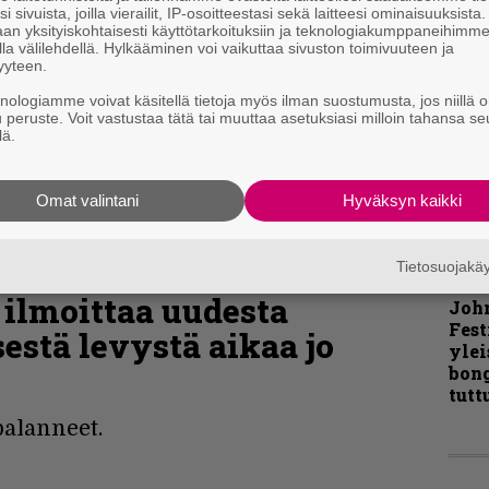
i sivuista, joilla vierailit, IP-osoitteestasi sekä laitteesi ominaisuuksista
an yksityiskohtaisesti käyttötarkoituksiin ja teknologiakumppaneihimm
Pal
la välilehdellä. Hylkääminen voi vaikuttaa sivuston toimivuuteen ja
liit
yyteen.
Ene
knologiamme voivat käsitellä tietoja myös ilman suostumusta, jos niillä o
u peruste. Voit vastustaa tätä tai muuttaa asetuksiasi milloin tahansa se
lä.
”Näi
kaik
Omat valintani
Hyväksyn kaikki
kohd
rapo
Rock
Tietosuojak
 ilmoittaa uudesta
Joh
Fest
sestä levystä aikaa jo
ylei
bong
tutt
palanneet.