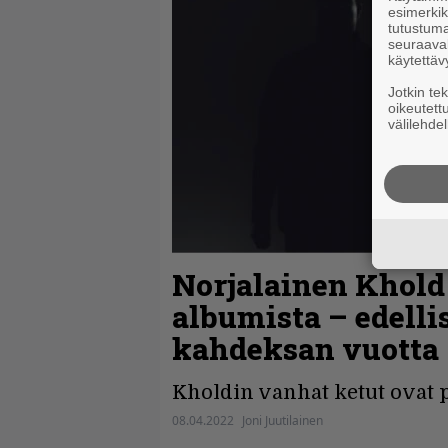
esimerkiks
tutustuma
seuraaval
käytettäv
Jotkin te
oikeutett
välilehdel
Norjalainen Khold
albumista – edelli
kahdeksan vuotta
Kholdin vanhat ketut ovat 
08.04.2022
Joni Juutilainen