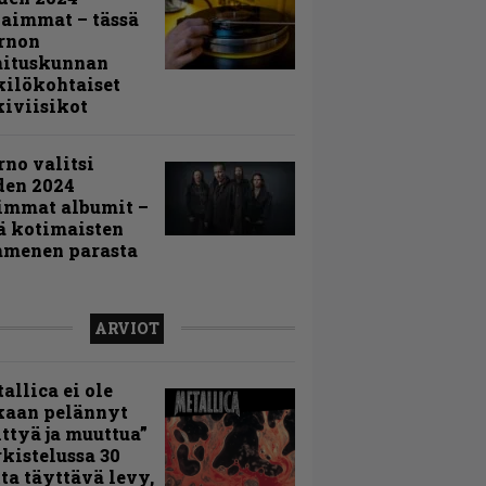
aimmat – tässä
rnon
mituskunnan
ilökohtaiset
iviisikot
rno valitsi
den 2024
immat albumit –
ä kotimaisten
menen parasta
ARVIOT
allica ei ole
kaan pelännyt
ttyä ja muuttua”
rkistelussa 30
ta täyttävä levy,