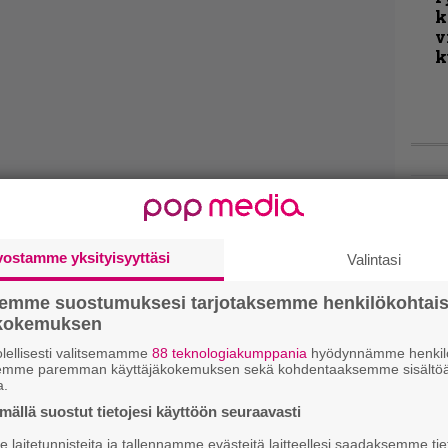
k
v
k
Live
Lop
Tava
vostamme yksityisyyttäsi
Valintasi
Sepu
semme suostumuksesi tarjotaksemme henkilökohtai
Rok
ökokemuksen
Tamp
Infe
lellisesti valitsemamme
88 teknologiakumppania
hyödynnämme henkilö
semme paremman käyttäjäkokemuksen sekä kohdentaaksemme sisältöä
väk
a.
fest
ällä suostut tietojesi käyttöön seuraavasti
kak
esit
laitetunnisteita ja tallennamme evästeitä laitteellesi saadaksemme tie