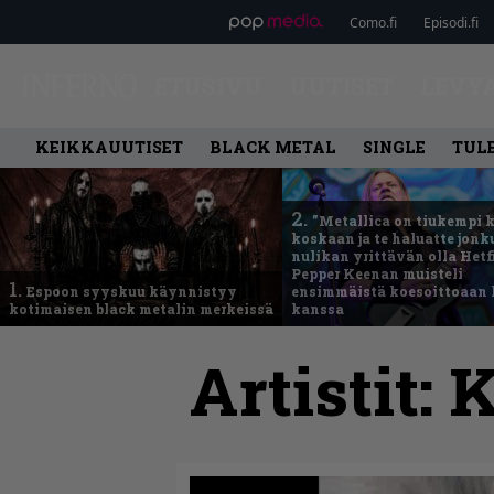
Como.fi
Episodi.fi
ETUSIVU
UUTISET
LEVY
KEIKKAUUTISET
BLACK METAL
SINGLE
TUL
2.
”Metallica on tiukempi 
koskaan ja te haluatte jonk
nulikan yrittävän olla Hetfi
Pepper Keenan muisteli
1.
Espoon syyskuu käynnistyy
ensimmäistä koesoittoaan 
kotimaisen black metalin merkeissä
kanssa
Artistit:
K