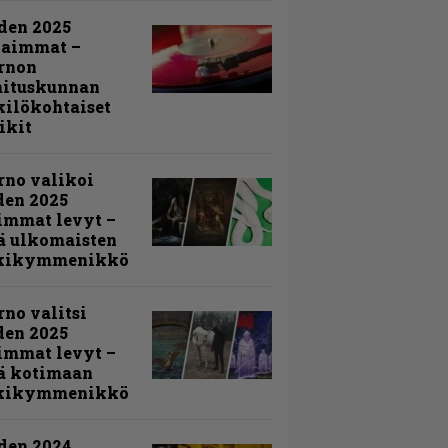
den 2025
kaimmat –
rnon
mituskunnan
ilökohtaiset
ikit
rno valikoi
den 2025
immat levyt –
ä ulkomaisten
kikymmenikkö
rno valitsi
den 2025
immat levyt –
ä kotimaan
kikymmenikkö
den 2024