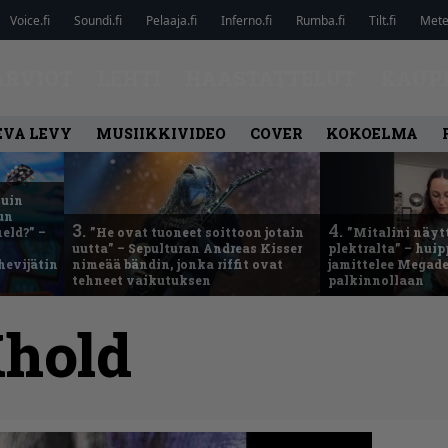
Voice.fi
Soundi.fi
Pelaaja.fi
Inferno.fi
Rumba.fi
Tilt.fi
Metel
ARVIOT
LEHTI
HAASTATTELUT
KAUP
EVA LEVY
MUSIIKKIVIDEO
COVER
KOKOELMA
kuin
un
3.
4.
eld?” –
”He ovat tuoneet soittoon jotain
”Mitalini näyt
uutta” – Sepulturan Andreas Kisser
plektralta” – hui
hevijätin
nimeää bändin, jonka riffit ovat
jamittelee Megad
tehneet vaikutuksen
palkinnollaan
hold