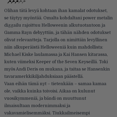
Olihan tätä levyä kohtaan ihan kamalat odotukset,
se täytyy myöntää. Omalta kohdaltani power metalin
diggailu rajoittuu Helloweenin alkutuotantoon ja
Gamma Rayn debyyttiin, ja tähän nähden odotukset
olivat relevantteja. Tarjolla on nimittäin levyllinen
niin alkuperäistä Helloweeniä kuin mahdollista:
Michael Kiske laulamassa ja Kai Hansen kitarassa,
kuten viimeksi Keeper of the Seven Keyseillä. Toki
myös Andi Deris on mukana, ja taitaa se Hansenkin
tavaramerkkikiljahduksiaan päästellä.
Vaan eihän tämä nyt – tietenkään – samaa kamaa
ole, vaikka kuinka toivoisi. Aikaa on kulunut
vuosikymmeniä, ja bändi on muuttunut
ilmaisultaan modernimmaksi ja
vakavamielisemmäksi. Tiukkailmeisempi