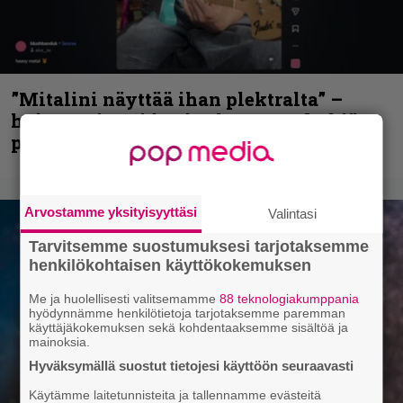
”Mitalini näyttää ihan plektralta” –
huippu-uimari jamittelee Megadethiä
palkinnollaan
Arvostamme yksityisyyttäsi
Valintasi
Tarvitsemme suostumuksesi tarjotaksemme
henkilökohtaisen käyttökokemuksen
Me ja huolellisesti valitsemamme
88 teknologiakumppania
hyödynnämme henkilötietoja tarjotaksemme paremman
käyttäjäkokemuksen sekä kohdentaaksemme sisältöä ja
mainoksia.
Hyväksymällä suostut tietojesi käyttöön seuraavasti
Käytämme laitetunnisteita ja tallennamme evästeitä