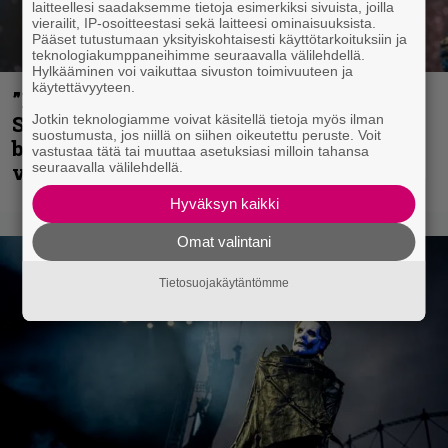
laitteellesi saadaksemme tietoja esimerkiksi sivuista, joilla
vierailit, IP-osoitteestasi sekä laitteesi ominaisuuksista.
Pääset tutustumaan yksityiskohtaisesti käyttötarkoituksiin ja
teknologiakumppaneihimme seuraavalla välilehdellä.
Hylkääminen voi vaikuttaa sivuston toimivuuteen ja
käytettävyyteen.
”He ovat tuoneet soittoon jotain uutta” –
Sepulturan Andreas Kisser nimeää
Jotkin teknologiamme voivat käsitellä tietoja myös ilman
suostumusta, jos niillä on siihen oikeutettu peruste. Voit
bändin, jonka riffit ovat tehneet
vastustaa tätä tai muuttaa asetuksiasi milloin tahansa
vaikutuksen
seuraavalla välilehdellä.
Hyväksyn kaikki
Omat valintani
Tietosuojakäytäntömme