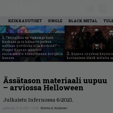
KEIKKAUUTISET
SINGLE
BLACK METAL
TUL
1.
”Metallica on tiukempi kuin
koskaan ja te haluatte jonkun
nulikan yrittävän olla Hetfield?” –
Pepper Keenan muisteli
2.
ensimmäistä koesoittoaan hevijätin
Espoon syyskuu käynni
kanssa
kotimaisen black metalin m
Ässätason materiaali uupuu
– arviossa Helloween
Julkaistu Infernossa 6/2021.
Julkaistu:
31.8.2021 12:20
Kimmo K. Koskinen