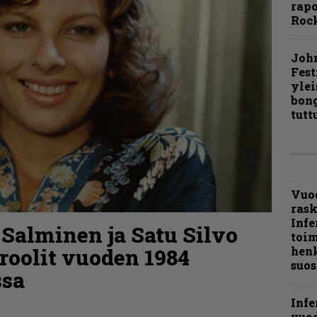
rapo
Rock
Joh
Fest
ylei
bong
tutt
Vuo
ras
Infe
 Salminen ja Satu Silvo
toi
roolit vuoden 1984
henk
suos
ssa
Infe
vuo