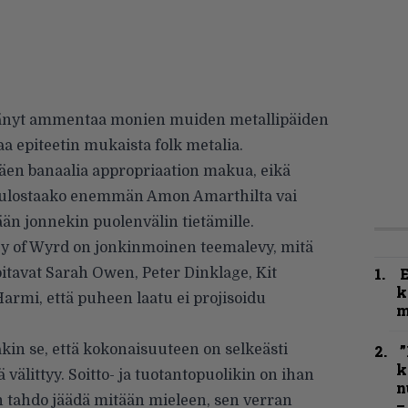
tänyt ammentaa monien muiden metallipäiden
aa epiteetin mukaista folk metalia.
ttäen banaalia appropriaation makua, eikä
uulostaako enemmän Amon Amarthilta vai
mään jonnekin puolenvälin tietämille.
cy of Wyrd on jonkinmoinen teemalevy, mitä
hoitavat Sarah Owen, Peter Dinklage, Kit
k
Harmi, että puheen laatu ei projisoidu
m
kin se, että kokonaisuuteen on selkeästi
”
k
 välittyy. Soitto- ja tuotantopuolikin on ihan
n
in tahdo jäädä mitään mieleen, sen verran
–