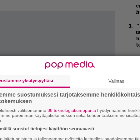
e
h
”
u
n
t
”
p
j
p
vostamme yksityisyyttäsi
Valintasi
N
semme suostumuksesi tarjotaksemme henkilökohtai
F
ökokemuksen
m
m
lellisesti valitsemamme
88 teknologiakumppania
hyödynnämme henkilö
semme paremman käyttäjäkokemuksen sekä kohdentaaksemme sisältöä
a.
K
ällä suostut tietojesi käyttöön seuraavasti
P
k
laitetunnisteita ja tallennamme evästeitä laitteellesi saadaksemme tie