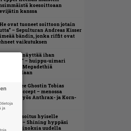
nsimmäistä koesoittoaan
evijätin kanssa
He ovat tuoneet soittoon jotain
utta” – Sepulturan Andreas Kisser
imeää bändin, jonka riffit ovat
ehneet vaikutuksen
Mitalini näyttää ihan
lektralta” – huippu-uimari
amittelee Megadethiä
alkinnollaan
äin lähtee Ghostin Tobias
sen
orgelta Accept – menossa
ukana myös Anthrax- ja Korn-
iehistöä
tietoja
 ja
unnianosoitus hyiselle
ohjolalle – Shining hyppäsi
eskelle kinoksia uudella
toja