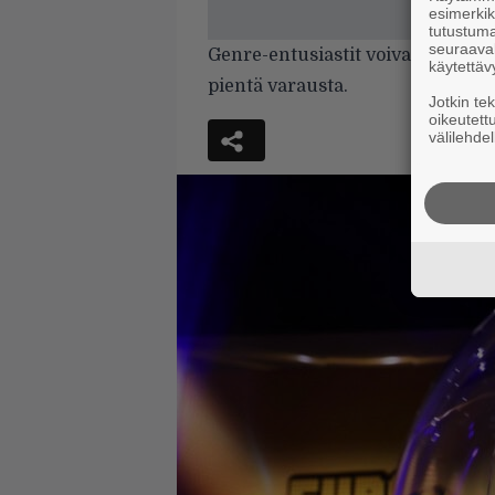
esimerkiks
tutustuma
seuraaval
Genre-entusiastit voivat saada t
käytettäv
pientä varausta.
Jotkin te
oikeutett
välilehdel