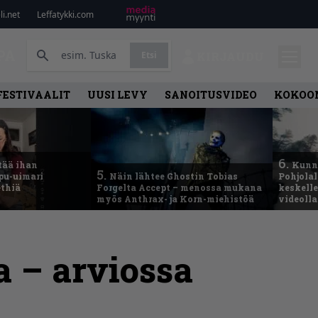
i.net
Leffatykki.com
PA
Etsi
KIRJAUDU
FESTIVAALIT
UUSI LEVY
SANOITUSVIDEO
KOKOO
6.
tää ihan
Kunni
5.
ppu-uimari
Näin lähtee Ghostin Tobias
Pohjolal
ethiä
Forgelta Accept – menossa mukana
keskelle
myös Anthrax- ja Korn-miehistöä
videoll
 – arviossa