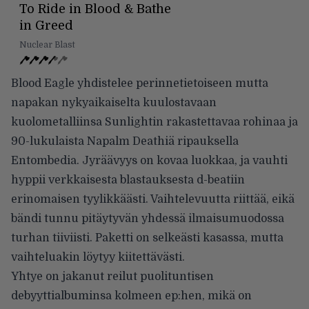
To Ride in Blood & Bathe
in Greed
Nuclear Blast
Blood Eagle yhdistelee perinnetietoiseen mutta
napakan nykyaikaiselta kuulostavaan
kuolometalliinsa Sunlightin rakastettavaa rohinaa ja
90-lukulaista Napalm Deathiä ripauksella
Entombedia. Jyräävyys on kovaa luokkaa, ja vauhti
hyppii verkkaisesta blastauksesta d-beatiin
erinomaisen tyylikkäästi. Vaihtelevuutta riittää, eikä
bändi tunnu pitäytyvän yhdessä ilmaisumuodossa
turhan tiiviisti. Paketti on selkeästi kasassa, mutta
vaihteluakin löytyy kiitettävästi.
Yhtye on jakanut reilut puolituntisen
debyyttialbuminsa kolmeen ep:hen, mikä on