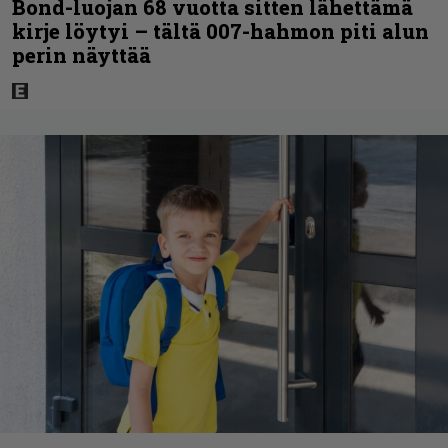
Bond-luojan 68 vuotta sitten lähettämä
kirje löytyi – tältä 007-hahmon piti alun
perin näyttää