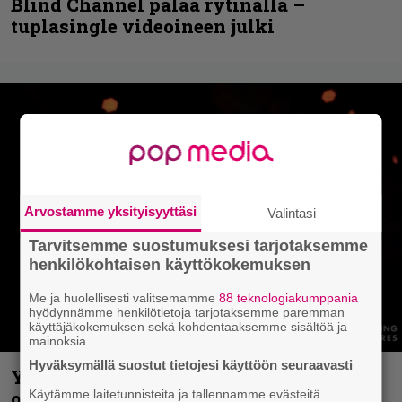
Blind Channel palaa rytinällä –
tuplasingle videoineen julki
Arvostamme yksityisyyttäsi
Valintasi
Tarvitsemme suostumuksesi tarjotaksemme
henkilökohtaisen käyttökokemuksen
Me ja huolellisesti valitsemamme
88 teknologiakumppania
hyödynnämme henkilötietoja tarjotaksemme paremman
käyttäjäkokemuksen sekä kohdentaaksemme sisältöä ja
mainoksia.
Hyväksymällä suostut tietojesi käyttöön seuraavasti
Yngwie Malmsteen iskee jälleen – Now
or Never -single tulevalta levyltä julki
Käytämme laitetunnisteita ja tallennamme evästeitä