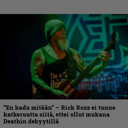
”En kadu mitään” – Rick Rozz ei tunne
katkeruutta siitä, ettei ollut mukana
Deathin debyytillä