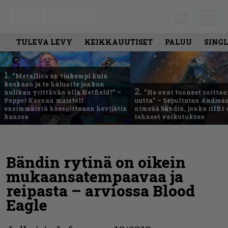
TULEVA LEVY
KEIKKAUUTISET
PALUU
SING
1.
”Metallica on tiukempi kuin
koskaan ja te haluatte jonkun
2.
nulikan yrittävän olla Hetfield?” –
”He ovat tuoneet soittoo
Pepper Keenan muisteli
uutta” – Sepulturan Andreas
ensimmäistä koesoittoaan hevijätin
nimeää bändin, jonka riffit
kanssa
tehneet vaikutuksen
Bändin rytinä on oikein
mukaansatempaavaa ja
reipasta – arviossa Blood
Eagle