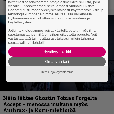
laitteellesi saadaksemme tietoja esimerkiksi sivuista, joilla
vierailit, IP-osoitteestasi sekä laitteesi ominaisuuksista.
Pääset tutustumaan yksityiskohtaisesti käyttötarkoituksiin ja
teknologiakumppaneihimme seuraavalla välilehdellä.
Hylkääminen voi vaikuttaa sivuston toimivuuteen ja
käytettävyyteen.
Jotkin teknologiamme voivat käsitellä tietoja myös ilman
suostumusta, jos niillä on siihen oikeutettu peruste. Voit
vastustaa tätä tai muuttaa asetuksiasi milloin tahansa
seuraavalla välilehdellä.
Hyväksyn kaikki
Omat valintani
Tietosuojakäytäntömme
Näin lähtee Ghostin Tobias Forgelta
Accept – menossa mukana myös
Anthrax- ja Korn-miehistöä