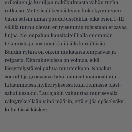
erikoinen ja kuulijan näkökulmasta vähän turha
ratkaisu. Materiaali kestää hyvin koko kymmenen
biisin satsin ilman puudutusefektiä, eikä osien I–III
välillä tunnu olevan erityisemmin toisistaan eroavaa
linjaa. No, onpahan kansitaiteilijalla enemmän
tekemistä ja postimerkkeilijällä keräiltävää.
Bändin rytinä on oikein mukaansatempaavaa ja
reipasta. Kitarakuvioissa on voimaa, eikä
lässyttelystä voi puhua muutenkaan. Napakat
soundit ja groovaava tatsi toimivat mainiosti niin
hitaammassa myllerryksessä kuin reimassa blast-
sahailussakin. Laulajakin vakuuttaa murisevalla
räksytyksellään siinä määrin, että ei jää epäselväksi,
kuka tässä käskee.