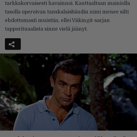
tarkkakorvaisesti havainnoi. Kauttaaltaan mainiolla
tasolla operoivan tanskalaisbändin nimi menee silti
ehdottomasti muistiin, ellei Viikingit-sarjan
tapporituaalista sinne vielä jäänyt.