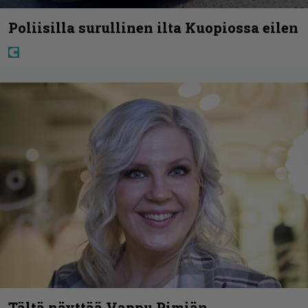
Poliisilla surullinen ilta Kuopiossa eilen
Tältä näyttää Vappu Pimiän