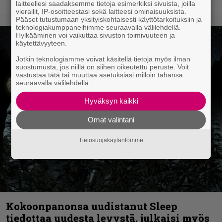
laitteellesi saadaksemme tietoja esimerkiksi sivuista, joilla
vierailit, IP-osoitteestasi sekä laitteesi ominaisuuksista.
Pääset tutustumaan yksityiskohtaisesti käyttötarkoituksiin ja
teknologiakumppaneihimme seuraavalla välilehdellä.
Hylkääminen voi vaikuttaa sivuston toimivuuteen ja
käytettävyyteen.
Jotkin teknologiamme voivat käsitellä tietoja myös ilman
suostumusta, jos niillä on siihen oikeutettu peruste. Voit
vastustaa tätä tai muuttaa asetuksiasi milloin tahansa
seuraavalla välilehdellä.
Hyväksyn kaikki
Omat valintani
Tietosuojakäytäntömme
Kokoonpanonsa uudistanut Sleep
tiedottaa uudesta levystä, julkaisi myös