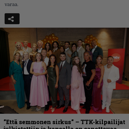
varaa.
”Että semmonen sirkus” – TTK-kilpailijat
julkistettiin ja kansalla on sanottavaa