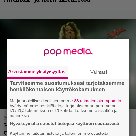
Arvostamme yksityisyyttäsi
Valintasi
Tarvitsemme suostumuksesi tarjotaksemme
henkilökohtaisen käyttökokemuksen
Me ja huolellisesti valitsemamme
88 teknologiakumppania
hyödynnämme henkilötietoja tarjotaksemme paremman
käyttäjäkokemuksen sekä kohdentaaksemme sisältöä ja
mainoksia.
Helloween- ja Gamma Ray -mies Kai
Hyväksymällä suostut tietojesi käyttöön seuraavasti
Hansen julkaisi uuden maistiaisen
tulevalta soololevyltä
Käytämme laitetunnisteita ja tallennamme evästeitä