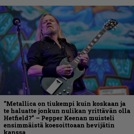
”Metallica on tiukempi kuin koskaan ja
te haluatte jonkun nulikan yrittävän olla
Hetfield?” – Pepper Keenan muisteli
ensimmäistä koesoittoaan hevijätin
kanssa