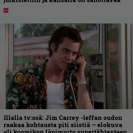
Illalla tv:ssä: Jim Carrey -leffan oudon
raakaa kohtausta piti siistiä – elokuva
oli koomikon läpimurto supertähteyteen