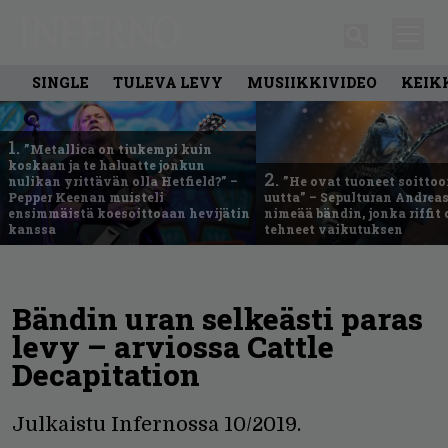
SINGLE
TULEVA LEVY
MUSIIKKIVIDEO
KEIK
1.
”Metallica on tiukempi kuin
koskaan ja te haluatte jonkun
2.
nulikan yrittävän olla Hetfield?” –
”He ovat tuoneet soittoo
Pepper Keenan muisteli
uutta” – Sepulturan Andreas
ensimmäistä koesoittoaan hevijätin
nimeää bändin, jonka riffit
kanssa
tehneet vaikutuksen
Bändin uran selkeästi paras
levy – arviossa Cattle
Decapitation
Julkaistu Infernossa 10/2019.