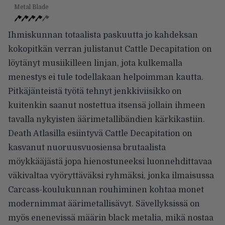
Metal Blade
Ihmiskunnan totaalista paskuutta jo kahdeksan
kokopitkän verran julistanut Cattle Decapitation on
löytänyt musiikilleen linjan, jota kulkemalla
menestys ei tule todellakaan helpoimman kautta.
Pitkäjänteistä työtä tehnyt jenkkiviisikko on
kuitenkin saanut nostettua itsensä jollain ihmeen
tavalla nykyisten äärimetallibändien kärkikastiin.
Death Atlasilla esiintyvä Cattle Decapitation on
kasvanut nuoruusvuosiensa brutaalista
möykkääjästä jopa hienostuneeksi luonnehdittavaa
väkivaltaa vyöryttäväksi ryhmäksi, jonka ilmaisussa
Carcass-koulukunnan rouhiminen kohtaa monet
modernimmat äärimetallisävyt. Sävellyksissä on
myös enenevissä määrin black metalia, mikä nostaa