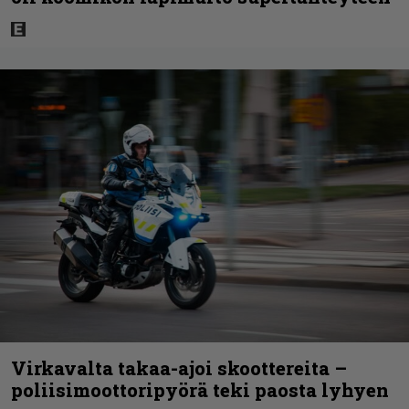
Virkavalta takaa-ajoi skoottereita –
poliisimoottoripyörä teki paosta lyhyen