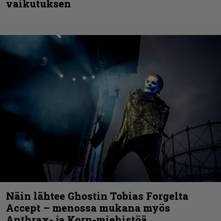
vaikutuksen
Näin lähtee Ghostin Tobias Forgelta
Accept – menossa mukana myös
Anthrax- ja Korn-miehistöä