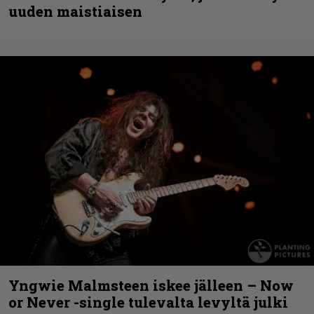
uuden maistiaisen
Yngwie Malmsteen iskee jälleen – Now
or Never -single tulevalta levyltä julki