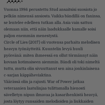
Vuonna 1986 perustettu Stud ansaitsisi suosiota jo
pelkän nimensä ansiosta. Vaikka bändillä on faninsa,
se lentelee edelleen tutkan alla. Asia vain sattuu
olemaan niin, että näin laadukkaalle kamalle soisi
paljon enemmän menestystä.
Circle of Lies (2017) oli vuotensa parhaita melodisen
heavyn työnäytteitä. Kuuntelin levyä huuli
pyöreänä: miten ihmeessä en ollut törmännyt näin
kovaan kotimaiseen aiemmin. Bändi oli toki nimeltä
tuttu, mutta olin sivuuttanut sen aina jonkinlaisena
c-sarjan käppäheviaktina.
Väärässä olin ja rajusti. War of Power jatkaa
veteraanien laatulinjaa tulittamalla hienosti
sävelletyn nipun ilmavaa ja kasarihenkistä heavyä,
josta löytyy runsaiden melodioiden ja liukkaiden