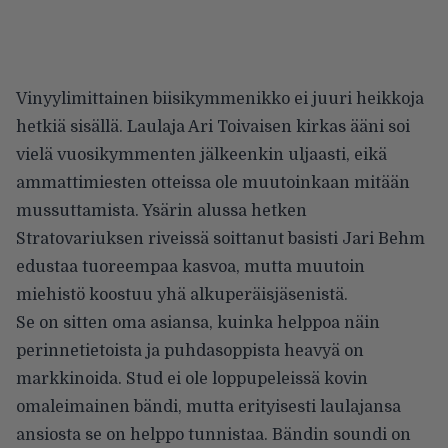
Vinyylimittainen biisikymmenikko ei juuri heikkoja
hetkiä sisällä. Laulaja Ari Toivaisen kirkas ääni soi
vielä vuosikymmenten jälkeenkin uljaasti, eikä
ammattimiesten otteissa ole muutoinkaan mitään
mussuttamista. Ysärin alussa hetken
Stratovariuksen riveissä soittanut basisti Jari Behm
edustaa tuoreempaa kasvoa, mutta muutoin
miehistö koostuu yhä alkuperäisjäsenistä.
Se on sitten oma asiansa, kuinka helppoa näin
perinnetietoista ja puhdasoppista heavyä on
markkinoida. Stud ei ole loppupeleissä kovin
omaleimainen bändi, mutta erityisesti laulajansa
ansiosta se on helppo tunnistaa. Bändin soundi on