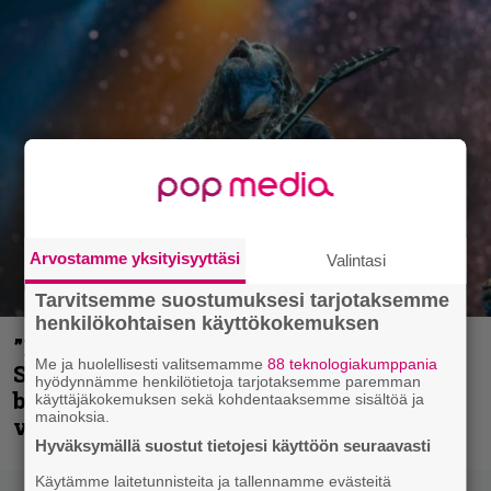
Arvostamme yksityisyyttäsi
Valintasi
Tarvitsemme suostumuksesi tarjotaksemme
henkilökohtaisen käyttökokemuksen
”He ovat tuoneet soittoon jotain uutta” –
Me ja huolellisesti valitsemamme
88 teknologiakumppania
Sepulturan Andreas Kisser nimeää
hyödynnämme henkilötietoja tarjotaksemme paremman
bändin, jonka riffit ovat tehneet
käyttäjäkokemuksen sekä kohdentaaksemme sisältöä ja
mainoksia.
vaikutuksen
Hyväksymällä suostut tietojesi käyttöön seuraavasti
Käytämme laitetunnisteita ja tallennamme evästeitä