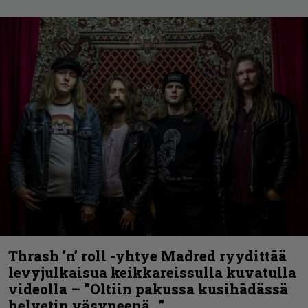
Thrash ’n’ roll -yhtye Madred ryydittää
levyjulkaisua keikkareissulla kuvatulla
videolla – ”Oltiin pakussa kusihädässä
helvetin väsyneenä…”