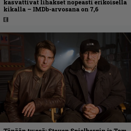
kasvattivat lihakset nopeasti erikoisella
kikalla – IMDb-arvosana on 7,6
Tänään tv:ssä: Steven Spielbergin ja Tom