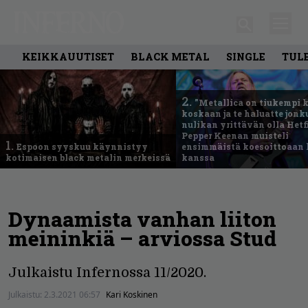
KEIKKAUUTISET
BLACK METAL
SINGLE
TUL
2.
”Metallica on tiukempi 
koskaan ja te haluatte jonk
nulikan yrittävän olla Hetfi
Pepper Keenan muisteli
1.
Espoon syyskuu käynnistyy
ensimmäistä koesoittoaan 
kotimaisen black metalin merkeissä
kanssa
Dynaamista vanhan liiton
meininkiä – arviossa Stud
Julkaistu Infernossa 11/2020.
Julkaistu:
2.3.2021 06:57
Kari Koskinen