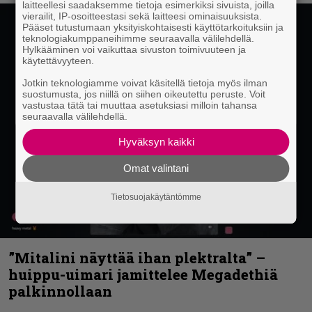
laitteellesi saadaksemme tietoja esimerkiksi sivuista, joilla
vierailit, IP-osoitteestasi sekä laitteesi ominaisuuksista.
Pääset tutustumaan yksityiskohtaisesti käyttötarkoituksiin ja
teknologiakumppaneihimme seuraavalla välilehdellä.
Hylkääminen voi vaikuttaa sivuston toimivuuteen ja
käytettävyyteen.
Jotkin teknologiamme voivat käsitellä tietoja myös ilman
suostumusta, jos niillä on siihen oikeutettu peruste. Voit
vastustaa tätä tai muuttaa asetuksiasi milloin tahansa
seuraavalla välilehdellä.
Hyväksyn kaikki
Omat valintani
Tietosuojakäytäntömme
”Mitalini näyttää ihan plektralta” –
huippu-uimari jamittelee Megadethiä
palkinnollaan