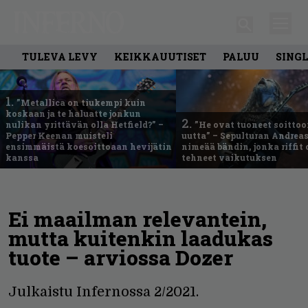
TULEVA LEVY
KEIKKAUUTISET
PALUU
SING
1.
”Metallica on tiukempi kuin
koskaan ja te haluatte jonkun
2.
nulikan yrittävän olla Hetfield?” –
”He ovat tuoneet soittoo
Pepper Keenan muisteli
uutta” – Sepulturan Andreas
ensimmäistä koesoittoaan hevijätin
nimeää bändin, jonka riffit
kanssa
tehneet vaikutuksen
Ei maailman relevantein,
mutta kuitenkin laadukas
tuote – arviossa Dozer
Julkaistu Infernossa 2/2021.