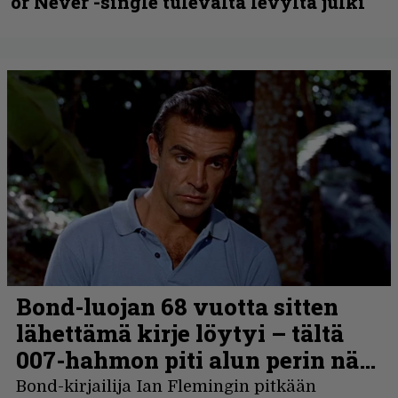
or Never -single tulevalta levyltä julki