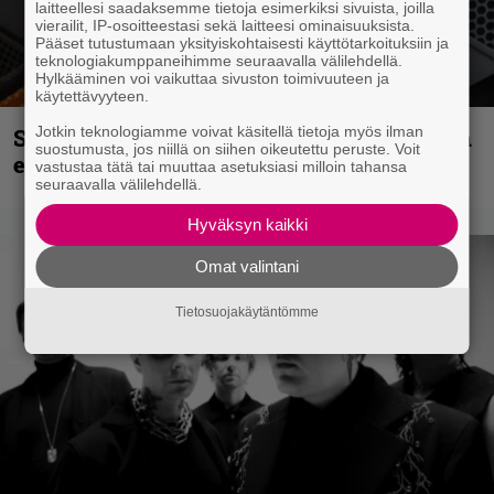
laitteellesi saadaksemme tietoja esimerkiksi sivuista, joilla
vierailit, IP-osoitteestasi sekä laitteesi ominaisuuksista.
Pääset tutustumaan yksityiskohtaisesti käyttötarkoituksiin ja
teknologiakumppaneihimme seuraavalla välilehdellä.
Hylkääminen voi vaikuttaa sivuston toimivuuteen ja
käytettävyyteen.
Jotkin teknologiamme voivat käsitellä tietoja myös ilman
Sid Wilsonin käytös syynä Slipknotista
suostumusta, jos niillä on siihen oikeutettu peruste. Voit
erottamiseen, raportoi TMZ
vastustaa tätä tai muuttaa asetuksiasi milloin tahansa
seuraavalla välilehdellä.
Hyväksyn kaikki
Omat valintani
Tietosuojakäytäntömme