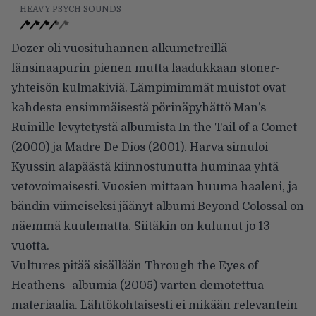
HEAVY PSYCH SOUNDS
Dozer oli vuosituhannen alkumetreillä
länsinaapurin pienen mutta laadukkaan stoner-
yhteisön kulmakiviä. Lämpimimmät muistot ovat
kahdesta ensimmäisestä pörinäpyhättö Man’s
Ruinille levytetystä albumista In the Tail of a Comet
(2000) ja Madre De Dios (2001). Harva simuloi
Kyussin alapäästä kiinnostunutta huminaa yhtä
vetovoimaisesti. Vuosien mittaan huuma haaleni, ja
bändin viimeiseksi jäänyt albumi Beyond Colossal on
näemmä kuulematta. Siitäkin on kulunut jo 13
vuotta.
Vultures pitää sisällään Through the Eyes of
Heathens -albumia (2005) varten demotettua
materiaalia. Lähtökohtaisesti ei mikään relevantein