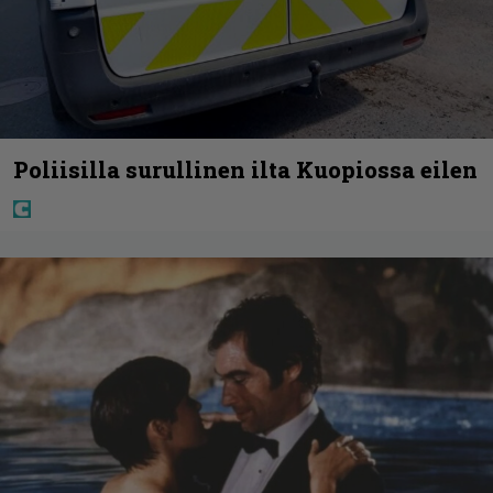
Poliisilla surullinen ilta Kuopiossa eilen