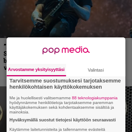
”He ovat tuoneet soittoon jotain uutta” –
Sepulturan Andreas Kisser nimeää
bändin, jonka riffit ovat tehneet
vaikutuksen
Arvostamme yksityisyyttäsi
Valintasi
Tarvitsemme suostumuksesi tarjotaksemme
henkilökohtaisen käyttökokemuksen
Me ja huolellisesti valitsemamme
88 teknologiakumppania
hyödynnämme henkilötietoja tarjotaksemme paremman
käyttäjäkokemuksen sekä kohdentaaksemme sisältöä ja
mainoksia.
Hyväksymällä suostut tietojesi käyttöön seuraavasti
Käytämme laitetunnisteita ja tallennamme evästeitä