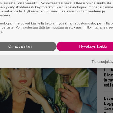
u vetely ei sittenkään täräytä päin pläsiä.
s
i sivuista, joilla vierailit, IP-osoitteestasi sekä laitteesi ominaisuuksista
an yksityiskohtaisesti käyttötarkoituksiin ja teknologiakumppaneihimm
la välilehdellä. Hylkääminen voi vaikuttaa sivuston toimivuuteen ja
A
yyteen.
k
v
knologiamme voivat käsitellä tietoja myös ilman suostumusta, jos niillä o
u peruste. Voit vastustaa tätä tai muuttaa asetuksiasi milloin tahansa se
lä.
Omat valintani
Hyväksyn kaikki
Hell
Tietosuojak
Fest
1 – 
Blac
ja m
esii
Live
Lop
Tava