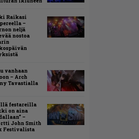
lturan ikiuneen
ki Raikasi
ereella –
rnon neljä
evää nostoa
arin
kospäivän
yksistä
uu vanhaan
toon – Arch
my Tavastialla
llä festareilla
ki on aina
allaan” –
rtti John Smith
 Festivalista