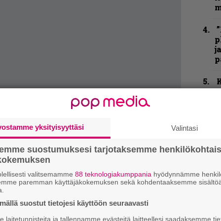
m
”
p
j
p
K
P
k
v
vostamme yksityisyyttäsi
Valintasi
T
r
semme suostumuksesi tarjotaksemme henkilökohtai
k
ökokemuksen
v
k
lellisesti valitsemamme
88 teknologiakumppania
hyödynnämme henkilö
semme paremman käyttäjäkokemuksen sekä kohdentaaksemme sisältöä
a.
ällä suostut tietojesi käyttöön seuraavasti
K
taan oikein kunnolla ja örinöissäkin on
m
laitetunnisteita ja tallennamme evästeitä laitteellesi saadaksemme tie