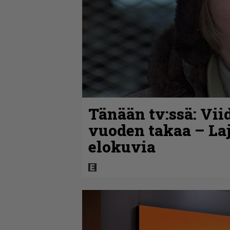
Tänään tv:ssä: Vii
vuoden takaa – La
elokuvia