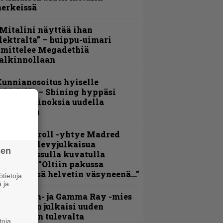
erkeissä
Mitalini näyttää ihan
lektralta” – huippu-uimari
amittelee Megadethiä
alkinnollaan
unnianosoitus hyiselle
ohjolalle – Shining hyppäsi
eskelle kinoksia uudella
ideollaan
hrash ’n’ roll -yhtye Madred
yydittää levyjulkaisua
sen
eikkareissulla kuvatulla
ideolla – ”Oltiin pakussa
usihädässä helvetin väsyneenä…”
tietoja
 ja
Helloween- ja Gamma Ray -mies
ai Hansen julkaisi uuden
aistiaisen tulevalta
toja