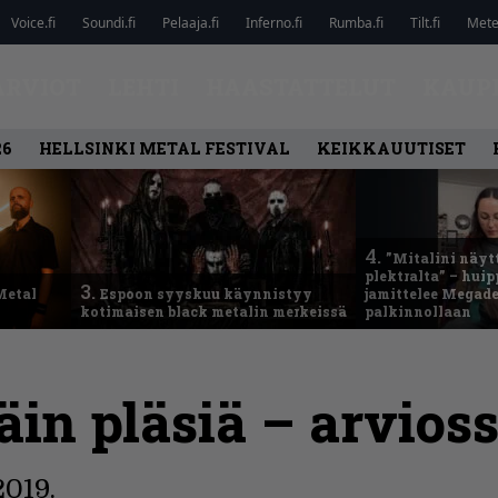
Voice.fi
Soundi.fi
Pelaaja.fi
Inferno.fi
Rumba.fi
Tilt.fi
Metel
ARVIOT
LEHTI
HAASTATTELUT
KAUP
26
HELLSINKI METAL FESTIVAL
KEIKKAUUTISET
4.
”Mitalini näyt
plektralta” – hui
3.
Metal
Espoon syyskuu käynnistyy
jamittelee Megad
kotimaisen black metalin merkeissä
palkinnollaan
äin pläsiä – arvioss
2019.