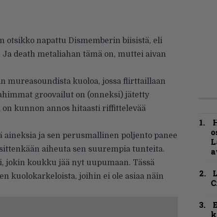
 otsikko napattu Dismemberin biisistä, eli
ä. Ja death metaliahan tämä on, muttei aivan
in mureasoundista kuoloa, jossa flirttaillaan
ahimmat groovailut on (onneksi) jätetty
 on kunnon annos hitaasti riffittelevää
H
o
ä aineksia ja sen perusmallinen poljento panee
L
sittenkään aiheuta sen suurempia tunteita.
a
mpi, jokin koukku jää nyt uupumaan. Tässä
en kuolokarkeloista, joihin ei ole asiaa näin
C
k