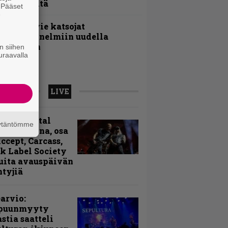
oololevyltä
. Pääset
e
nthrax vie katsojat
eikkatunnelmiin uudella
ideollaan
n siihen
uraavalla
LIVE
sinki Metal
äytäntömme
ival kuvina, osa
Accept, Carcass,
k Label Society
uita avauspäivän
ntyjiä
arvio:
puunmyyty
stia saatteli