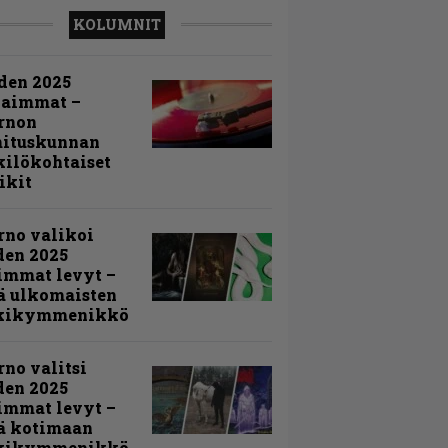
KOLUMNIT
den 2025
kaimmat –
rnon
mituskunnan
ilökohtaiset
ikit
rno valikoi
den 2025
immat levyt –
ä ulkomaisten
kikymmenikkö
rno valitsi
den 2025
immat levyt –
ä kotimaan
kikymmenikkö