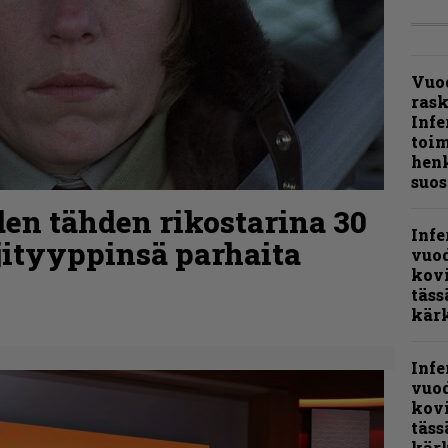
Vuo
ras
Infe
toi
henk
suos
den tähden rikostarina 30
Infe
jityyppinsä parhaita
vuo
kov
täss
kär
Infe
vuo
kov
täss
kär