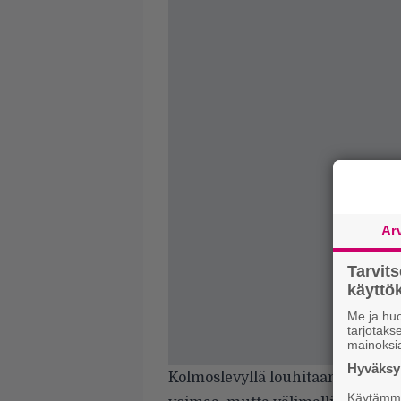
Ar
Tarvit
käytt
Me ja huo
tarjotak
mainoksi
Hyväksym
Kolmoslevyllä louhitaan ja rouhi
Käytämme 