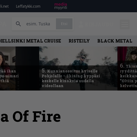
i.net
Leffatykki.com
PA
Etsi
KIRJAUDU
HELLSINKI METAL CRUISE
RISTEILY
BLACK METAL
6.
Thras
5.
tää ihan
Kunnianosoitus hyiselle
ryydittä
ppu-uimari
Pohjolalle – Shining hyppäsi
keikkare
ethiä
keskelle kinoksia uudella
”Oltiin
videollaan
helveti
a Of Fire