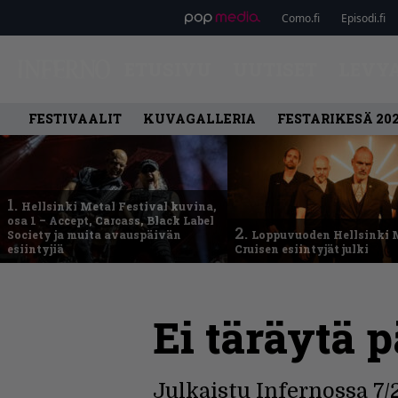
Como.fi
Episodi.fi
ETUSIVU
UUTISET
LEVY
FESTIVAALIT
KUVAGALLERIA
FESTARIKESÄ 20
1.
Hellsinki Metal Festival kuvina,
osa 1 – Accept, Carcass, Black Label
2.
Society ja muita avauspäivän
Loppuvuoden Hellsinki 
esiintyjiä
Cruisen esiintyjät julki
Ei täräytä p
Julkaistu Infernossa 7/