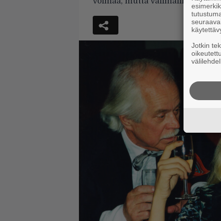
voimaa, mutta välimallin tasapaks
esimerkiks
tutustuma
seuraaval
käytettäv
Jotkin te
oikeutett
välilehdel