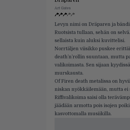
Dräparen
Art Gates
Levyn nimi on Dräparen ja bändin
Ruotsista tullaan, sehän on selv
sellaista kuin aluksi kuvittelisi.
Norrtäljen viisikko puskee erittä
death’n’rollin suuntaan, mutta p
valikoimasta. Sen sijaan kyydissä
murskausta.
Of Firen death metalissa on hyvi
niskan nyökkäilemään, mutta ei 
Riffivalikoima saisi olla terävä
jäädään armotta pois isojen poiki
kasvottomalla musiikilla.