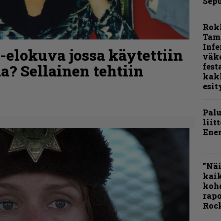
Sepu
Rok
Tamp
Infe
o-elokuva jossa käytettiin
väk
a? Sellainen tehtiin
fest
kak
esit
Pal
liit
Ene
”Näi
kaik
kohd
rapo
Rock