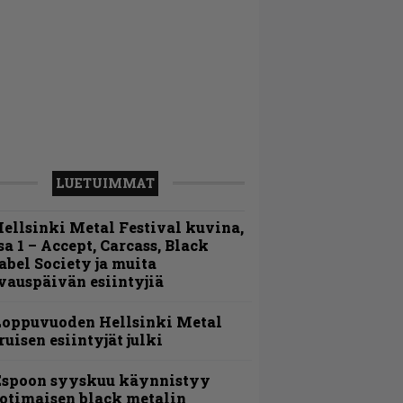
LUETUIMMAT
ellsinki Metal Festival kuvina,
sa 1 – Accept, Carcass, Black
abel Society ja muita
vauspäivän esiintyjiä
Loppuvuoden Hellsinki Metal
ruisen esiintyjät julki
Espoon syyskuu käynnistyy
otimaisen black metalin