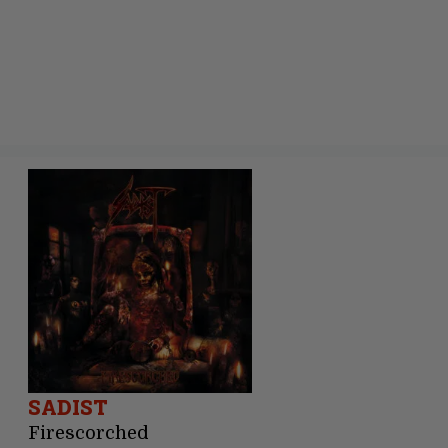
SADIST
Firescorched