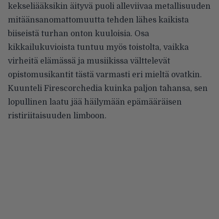
kekseliääksikin äityvä puoli alleviivaa metallisuuden
mitäänsanomattomuutta tehden lähes kaikista
biiseistä turhan onton kuuloisia. Osa
kikkailukuvioista tuntuu myös toistolta, vaikka
virheitä elämässä ja musiikissa välttelevät
opistomusikantit tästä varmasti eri mieltä ovatkin.
Kuunteli Firescorchedia kuinka paljon tahansa, sen
lopullinen laatu jää häilymään epämääräisen
ristiriitaisuuden limboon.