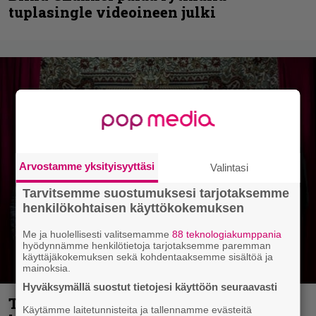
tuplasingle videoineen julki
Arvostamme yksityisyyttäsi
Valintasi
Tarvitsemme suostumuksesi tarjotaksemme
henkilökohtaisen käyttökokemuksen
Me ja huolellisesti valitsemamme
88 teknologiakumppania
hyödynnämme henkilötietoja tarjotaksemme paremman
käyttäjäkokemuksen sekä kohdentaaksemme sisältöä ja
mainoksia.
Hyväksymällä suostut tietojesi käyttöön seuraavasti
Thrash ’n’ roll -yhtye Madred ryydittää
Käytämme laitetunnisteita ja tallennamme evästeitä