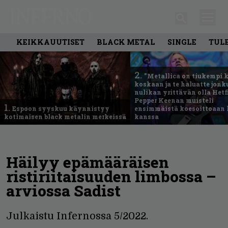
KEIKKAUUTISET
BLACK METAL
SINGLE
TUL
2.
”Metallica on tiukempi 
koskaan ja te haluatte jonk
nulikan yrittävän olla Hetfi
Pepper Keenan muisteli
1.
Espoon syyskuu käynnistyy
ensimmäistä koesoittoaan 
kotimaisen black metalin merkeissä
kanssa
Häilyy epämääräisen
ristiriitaisuuden limbossa –
arviossa Sadist
Julkaistu Infernossa 5/2022.