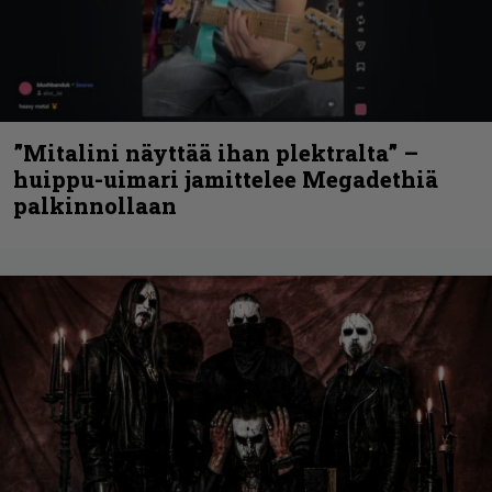
”Mitalini näyttää ihan plektralta” –
huippu-uimari jamittelee Megadethiä
palkinnollaan