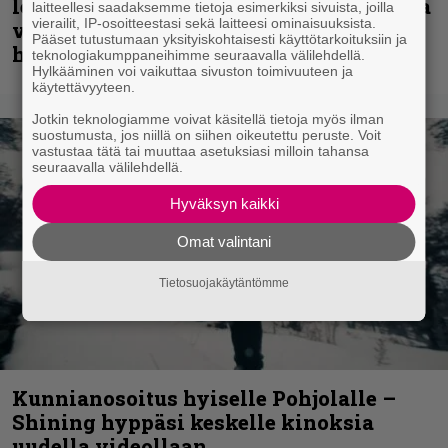
levyjulkaisua keikkareissulla kuvatulla
laitteellesi saadaksemme tietoja esimerkiksi sivuista, joilla
vierailit, IP-osoitteestasi sekä laitteesi ominaisuuksista.
videolla – ”Oltiin pakussa kusihädässä
Pääset tutustumaan yksityiskohtaisesti käyttötarkoituksiin ja
helvetin väsyneenä…”
teknologiakumppaneihimme seuraavalla välilehdellä.
Hylkääminen voi vaikuttaa sivuston toimivuuteen ja
käytettävyyteen.
Jotkin teknologiamme voivat käsitellä tietoja myös ilman
suostumusta, jos niillä on siihen oikeutettu peruste. Voit
vastustaa tätä tai muuttaa asetuksiasi milloin tahansa
seuraavalla välilehdellä.
Hyväksyn kaikki
Omat valintani
Tietosuojakäytäntömme
Kunnianosoitus hyiselle Pohjolalle –
Shining hyppäsi keskelle kinoksia
uudella videollaan