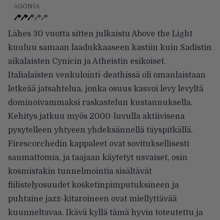
AGONIA
Lähes 30 vuotta sitten julkaistu Above the Light
kuuluu samaan laadukkaaseen kastiin kuin Sadistin
aikalaisten Cynicin ja Atheistin esikoiset.
Italialaisten venkulointi-deathissä oli omanlaistaan
letkeää jatsahtelua, jonka osuus kasvoi levy levyltä
dominoivammaksi raskastelun kustannuksella.
Kehitys jatkuu myös 2000-luvulla aktiivisena
pysytelleen yhtyeen yhdeksännellä täyspitkällä.
Firescorchedin kappaleet ovat sovituksellisesti
saumattomia, ja taajaan käytetyt usvaiset, osin
kosmistakin tunnelmointia sisältävät
fiilistelyosuudet kosketinpimputuksineen ja
puhtaine jazz-kitaroineen ovat miellyttävää
kuunneltavaa. Ikävä kyllä tämä hyvin toteutettu ja